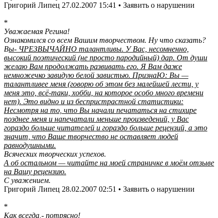
Григорий Липец 27.02.2007 15:41 • Заявить о нарушении
*
Уважаемая Регина!
Ознакомился со всем Вашим творчеством. Ну что сказать?
В
ы- ЧРЕЗВЫЧАЙНО талантливы. У Вас, несомненно,
высокий поэтический (не просто пародийный) дар. От души
желаю Вам продолжать развивать его. Я Вам даже
немножечко завидую белой завистью. ПризнаЮ: Вы —
талантливее меня (говорю об этом без малейшей лести, у
меня это, всё-таки, хобби, на которое особо много времени
нет). Это видно и из беспристрастной статистики:
Несмотря на то, что Вы начали печататься на стихире
позднее меня и напечатали меньше произведений, у Вас
гораздо больше читателей и гораздо больше рецензий, а это
значит, что Ваше творчество не оставляет людей
равнодушными.
Всяческих творческих успехов.
А об остальном — читайте на моей страничке в моём отзыве
на Вашу рецензию.
С уважением.
Григорий Липец 28.02.2007 02:51 • Заявить о нарушении
*
Как всегда,- потрясно!