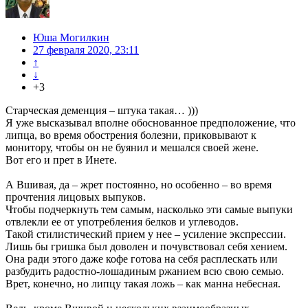
Юша Могилкин
27 февраля 2020, 23:11
↑
↓
+3
Старческая деменция – штука такая… )))
Я уже высказывал вполне обоснованное предположение, что
липца, во время обострения болезни, приковывают к
монитору, чтобы он не буянил и мешался своей жене.
Вот его и прет в Инете.
А Вшивая, да – жрет постоянно, но особенно – во время
прочтения лицовых выпуков.
Чтобы подчеркнуть тем самым, насколько эти самые выпуки
отвлекли ее от употребления белков и углеводов.
Такой стилистический прием у нее – усиление экспрессии.
Лишь бы гришка был доволен и почувствовал себя хением.
Она ради этого даже кофе готова на себя расплескать или
разбудить радостно-лошадиным ржанием всю свою семью.
Врет, конечно, но липцу такая ложь – как манна небесная.