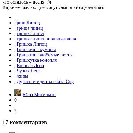
что осталось – песня. )))
Впрочем, желающие могут сами в этом убедиться.
Гриш Липоц
,
гриша липец
,
гришка липец
,
гришка липец и вшивая лена
,
Гришка Липоц
,
Гришкины кумиры
,
Гришкины любимые поэты
,
Гришкутка конопля
,
Вшивая Лена
,
Чужая Лена
,
жиды
,
Дураки и идиоты сайта Сру
Юша Могилкин
0
?
17
комментариев