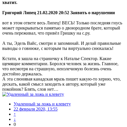
хватит.
Григорий Липец 21.02.2020 20:52 Заявить о нарушении
вот в этом ответе весь Липец! ВЕСЬ! Только последняя гнусь
может прикрываться памятью о двоюродном брате, который
очень переживал, что привёл Гришку на с.ру.
А ты, Эдель Вайс, смотри и запоминай. И делай правильные
выводы о говнюке, с которым ты виртуально снюхалась!
Кстати, я зашла на страничку к Наталье Спектор. Какие
щемящие комментарии. Боролся человек за жизнь. Главное,
что несмотря на страшную, неизлечимую болезнь очень
достойно держалась.
А эта слюнявая канадская мразь пишет какую-то херню, что,
дескать, какой смысл заходить к автору, который уже
покойник? Блять, слов нет…
Удаленный за ложь и клевету
22 февраля 2020, 13:55
↑
↓
0