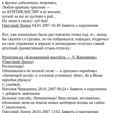
к другим «объектам» торопясь.
Любую критику приемлю —
но КРИТИКАНСТВУ я не внемлю,
пускай за то не пустят в рай…
На этом я скажу: гуд бай!
Григорий Липец
04.01.2007 16:30 Заявить о нарушении
Все, уже изначально были расставлены точки над «i», липцу
бы свалить со срушки, но он побрыкался, порыдал, подрочил
на свое отражение в зеркале и неожиданно получил самый
штатный примитивный отзыв-отписку:
Рецензия на «Клюквенный коктейль — Д. Варламова»
(Григорий Липец)
Респектище!
Обхихикалась по полной схеме — и оригинал порадовал
«дичающей ногой» и «склоном уставших лбов», да и Ваша
пародия удалась!
С улыбкой,
Наталия Черкашина 28.01.2007 00:24 • Заявить о нарушении
+ добавить замечания
Большое спасибо, Наташенька! Ваш отзыв, несомненно,
вдохновит меня на поиски новых шедевров поэзии на сайте.
С уважением,
Григорий Липец
28.01.2007 13:02 Заявить о нарушении