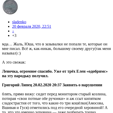
sladenko
20 февраля 2020, 22:51
↓
+3
мда… Жаль, Юша, что в зазывалки не попали те, которые он
мне писал. Всё ж, как-никак, большому своему другу(так меня
называл) :)
А это свежак:
Леночка, огромное спасибо. Уже от трёх Елен «одобрямс»
на эту пародьку получил.
Григорий Липец 20.02.2020 20:37 Заявить о нарушении
блять, прямо вижу: сидит перед монитором старый козлина,
потирая «свои потные обе ручонки» и аж ссыт кипятком
сладострастия от того, что какие-то три кошёлки(Амосова,
Вшивая и Гуся) отметились под его очередной херовиной! А
то, что это именно херовина — даже разбирать тошно.