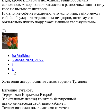
Ведь, кроме Вшивой и нескольких взаимообразных
жополизов, «творчество» канадского разносчика пиццы ни у
кого не вызывает интереса.
И я вполне себе не исключаю, что жополизы, тайно между
собой, обсуждают: «гришенька не здоров, поэтому его
обязательно нужно поддержать нашими хвальбушками».
)))
Ira Vodkina
5 марта 2020, 21:27
↑
↓
+2
Хоть один автор посвятил стихотворение Туганову:
Евгению Туганову
Терджиман Кырымлы Второй
Завистливых невежд гонитель безупречный
давно не навсегда свой запер кабинет.
Трудом возделан он, талантами отмечен–