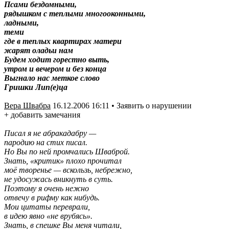
Псами бездомными,
рядышком с теплыми многооконными,
ладными,
теми
где в теплых квартирах матери
жарят оладьи нам
Будем ходит горестно выть,
утром и вечером и без конца
Выгнало нас меткое слово
Гришки Лип(е)ца
Вера Швабра
16.12.2006 16:11 • Заявить о нарушении
+ добавить замечания
Писал я не абракадабру —
пародию на стих писал.
Но Вы по ней промчались Шваброй.
Знать, «критик» плохо прочитал
моё творенье — вскользь, небрежно,
не удосужась вникнуть в суть.
Поэтому я очень нежно
отвечу в рифму как нибудь.
Мои цитаты переврали,
в идею явно «не врубясь».
Знать, в спешке Вы меня читали,