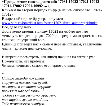
«
Продолжение списка рецензий: 17031-17022 17021-17012
17011-17002 17001-16992 →
»,
Кликаем на второй порядок цифр (в нашем случае это 17021-
17012).
В адресной строке браузера получаем
www.stihi.ru/board/list.html?start=17021&rec_author=grishutka
Все, дело сделано.
Достаточно заменить цифру
17021
на любую другую
меньшую, от единицы до 17020, и перед нами откроется весь
гришкин внутренний мир.
Единица приведет нас к самым первым отзывам, увеличение
числа – ко всем последующим.
Интересно посмотреть, как липец начинал на сайте с.ру?
Пожалуйста, нет проблем.
Читаем, начиная с самого его первого отзыва:
*
Стихов мелодия ажурная
струится нежно, как ручей,
их строчек чистота лазурная
пронзает нас всё горячЕй.
Любовь столь светлую, красивую
так трудно лучше описАть.
Тебе немножечко завидую.