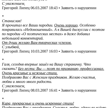
С уважением,
Григорий Липец 06.03.2007 18:43 • Заявить о нарушении
*
Станислав!
Я прочитал все Ваши пародии.
Очень хорошо
. Особенно
понравилась «Недоношенный». А к Вашей дискуссии с поэтом
по пародии «О поэтических местах» я даже добавил
небольшой комментарий.
От души желаю Вам творческих успехов.
С улыбкой,
Григорий Липец 10.03.2007 16:03 • Заявить о нарушении
*
Галя, сегодня впервые зашёл на Вашу страничку. Что
сказать?
Без лести: Вы — поэт по призванию, профессионал.
Очень красивые и нежные стихи.
Поздравляю Вас с Женским праздником. Желаю счастья,
любви и много много радости.
С уважением,
Григорий Липец 08.03.2007 16:41 • Заявить о нарушении
*
Кира, прекрасные и очень искренние стихи!
Поздравляю Вас с праздником. Счастья, любви, удачи во всёмю