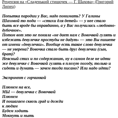
Рецензия на «Сладенький стишочек — Г. Шахова» (Григорий
Липец)
Попытка пародии у Вас, надо понимать? У Галины
Шаховой то поди — «стихи для детей» — у нее стало
быть все вроде бы оправданно, а у Вас получилась «любовно-
дубочное».
Потом вот это не поняла «не дает нам с Вовочкой гулять и
избежать девулечке простуды не дадут» — это Вы пишете
от имени «девулечки». Вообще есть такое слово девулечка
— не уверена? Вовочка стало быть друг девулечки (сын,
брат)?
Неясный стих и по содержанию, ну в самом деле не идти
же девулечке с Вовочкой гулять в плохую погоду, только и
сидеть и думать — зачем тогда писано? Или надо идти?
Экспромпт с горчинкой
Плюнем на все,
МЫ — девулечка с Вовочкой
Плюнем
И пошагаем сквозь град и дожди
к людям
Будем ходить
Мокнуть и ныть