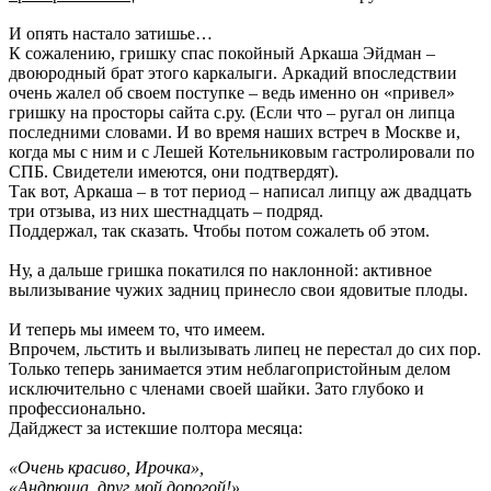
И опять настало затишье…
К сожалению, гришку спас покойный Аркаша Эйдман –
двоюродный брат этого каркалыги. Аркадий впоследствии
очень жалел об своем поступке – ведь именно он «привел»
гришку на просторы сайта с.ру. (Если что – ругал он липца
последними словами. И во время наших встреч в Москве и,
когда мы с ним и с Лешей Котельниковым гастролировали по
СПБ. Свидетели имеются, они подтвердят).
Так вот, Аркаша – в тот период – написал липцу аж двадцать
три отзыва, из них шестнадцать – подряд.
Поддержал, так сказать. Чтобы потом сожалеть об этом.
Ну, а дальше гришка покатился по наклонной: активное
вылизывание чужих задниц принесло свои ядовитые плоды.
И теперь мы имеем то, что имеем.
Впрочем, льстить и вылизывать липец не перестал до сих пор.
Только теперь занимается этим неблагопристойным делом
исключительно с членами своей шайки. Зато глубоко и
профессионально.
Дайджест за истекшие полтора месяца:
«Очень красиво, Ирочка»,
«Андрюша, друг мой дорогой!»,