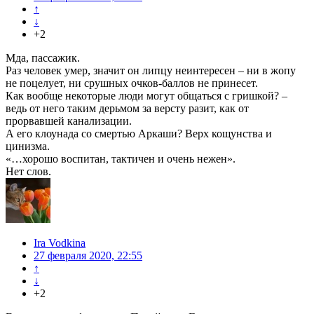
↑
↓
+2
Мда, пассажик.
Раз человек умер, значит он липцу неинтересен – ни в жопу
не поцелует, ни срушных очков-баллов не принесет.
Как вообще некоторые люди могут общаться с гришкой? –
ведь от него таким дерьмом за версту разит, как от
прорвавшей канализации.
А его клоунада со смертью Аркаши? Верх кощунства и
цинизма.
«…хорошо воспитан, тактичен и очень нежен».
Нет слов.
Ira Vodkina
27 февраля 2020, 22:55
↑
↓
+2