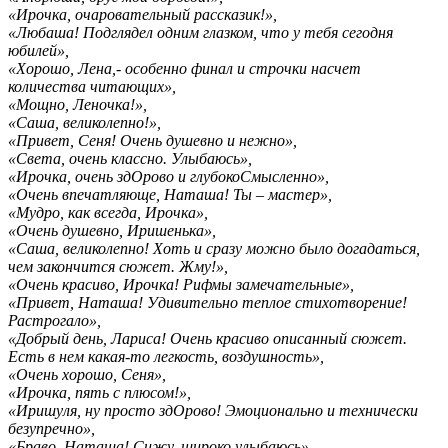
«Ирочка, очаровательный рассказик!»,
«Любаша! Подглядел одним глазком, что у тебя сегодня
юбилей»,
«Хорошо, Лена,- особенно финал и строчки насчет
количества читающих»,
«Мощно, Леночка!»,
«Саша, великолепно!»,
«Привет, Сеня! Очень душевно и нежно»,
«Света, очень классно. Улыбаюсь»,
«Ирочка, очень здОрово и глубокоСмысленно»,
«Очень впечатляюще, Наташа! Ты – мастер»,
«Мудро, как всегда, Ирочка»,
«Очень душевно, Иришенька»,
«Саша, великолепно! Хоть и сразу можно было догадаться,
чем закончится сюжет. Жму!»,
«Очень красиво, Ирочка! Рифмы замечательные»,
«Привет, Наташа! Удивительно теплое стихотворение!
Растрогало»,
«Добрый день, Лариса! Очень красиво описанный сюжет.
Есть в нем какая-то легкость, воздушность»,
«Очень хорошо, Сеня»,
«Ирочка, пять с плюсом!»,
«Иришуля, ну просто здОрово! Эмоционально и технически
безупречно»,
«Браво, Наташа! Сижу, широко улыбаюсь»