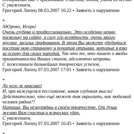
С уважением,
Григорий Липец 08.03.2007 16:22 • Заявить о нарушении
*
ЗдОрово, Игорь!
Очень глубоко и профессионально. Это особенно ценно,
поскольку на сайте, в силу его всеядности, очень много
мусора, засилье графоманов. В этом Вы можете убедиться,
посетив мою страничку и почитав отрывки, которые я взял
за основу для своих пародий.
Так что те, кто пишет о якобы
примитивности Ваших стихов, абсолютно неправы.
С пожеланием дальнейших творческих успехов,
Григорий Липец 07.03.2007 17:01 • Заявить о нарушении
*
До чего ж красиво!
И, при кажущемся пессимизме, какая глубокая мысль!
Действительно, что ещё может так окрылить, как любимый
человек рядом?!
Наташа, Вы незаурядны в своём творчестве. От души
желаю Вам счастья и всяческих удач.
С уважением,
Григорий Липец 07.03.2007 16:45 • Заявить о нарушении