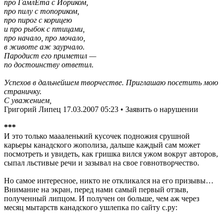
про ГамлЕта с Йориком,
про пилу с топориком,
про пирог с корицею
и про рыбок с птицами,
про начало, про мочало,
в животе аж заурчало.
Пародист его приметил —
по достоинству ответил.
Успехов в дальнейшем творчестве. Приглашаю посетить мою
страничку.
С уважением,
Григорий Липец 17.03.2007 05:23 • Заявить о нарушении
***
И это только маааленький кусочек подножия срушной
карьеры канадского жополиза, дальше каждый сам может
посмотреть и увидеть, как гришка вился ужом вокруг авторов,
сыпал льстивые речи и зазывал на свое говнотворчество.
Но самое интересное, никто не откликался на его призывы…
Внимание на экран, перед нами самый первый отзыв,
полученный липцом. И получен он больше, чем аж через
месяц мытарств канадского ушлепка по сайту с.ру: