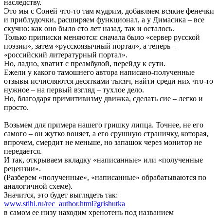
наследству.
Это мы с Соней что-то там мудрим, добавляем всякие фенечки
и приблудочки, расширяем функционал, а у Димасика – все
скучно: как оно было сто лет назад, так и осталось.
Только приписки меняются: сначала было «сервер русской
поэзии», затем «русскоязычный портал», а теперь –
«российский литературный портал».
Но, ладно, хватит с преамбулой, перейду к сути.
Ежели у какого тамошнего автора написано-полученные
отзывы исчисляются десятками тысяч, найти среди них что-то
нужное – на первый взгляд – тухлое дело.
Но, благодаря примитивизму движка, сделать сие – легко и
просто.
Возьмем для примера нашего гришку липца. Точнее, не его
самого – он жутко воняет, а его срушную страничку, которая,
впрочем, смердит не меньше, но запашок через монитор не
передается.
И так, открываем вкладку «написанные» или «полученные
рецензии».
(Разберем «полученные», «написанные» обрабатываются по
аналогичной схеме).
Значится, это будет выглядеть так:
www.stihi.ru/rec_author.html?grishutka
в самом ее низу находим хренотень под названием