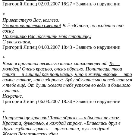
Григорий Липец 02.03.2007 16:27 • Заявить о нарушении
*
Приветствую Вас, коллега.
Умопомрачительно смешно!
Всё здОрово, но особенно про
сосну.
Приглашаю Вас посетить мою страничку.
С уважением,
Григорий Липец 04.03.2007 18:43 • Заявить о нарушении
*
Вика, я прочитал несколько твоих стихотворений.
Ты —
молодец! Очень красиво, очень образно. Почитаешь твои
стихи — и лишний раз понимаешь, что в жизни любовь — это
самое главное, как и здоровье.
Буду обязательно наведываться
к тебе ещё. От души желаю тебе успехов во всём и большого
счастья.
Искренне,
Григорий Липец 06.03.2007 18:34 • Заявить о нарушении
*
Потрясающе красиво! Такие образы — я бы так не смог.
Красота, буквально, в каждой строке
. «Вливались друг в
друга глубины зеркал» — прямо-таки, музыка души!
Желаю Вам всяческих удач.