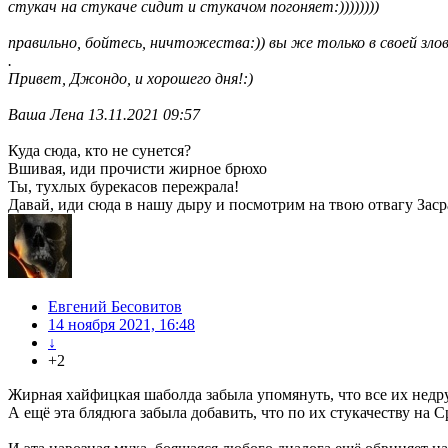
стукач на стукаче сидит и стукачом погоняет:))))))))
правильно, бойтесь, ничтожества:)) вы же только в своей зло
.
Привет, Джондо, и хорошего дня!:)
Ваша Лена 13.11.2021 09:57
Куда сюда, кто не сунется?
Вшивая, иди прочисти жирное брюхо
Ты, тухлых бурекасов пережрала!
Давай, иди сюда в нашу дыру и посмотрим на твою отвагу Зас
Евгений Бесовитов
14 ноября 2021, 16:48
↓
+2
Жирная хайфицкая шаболда забыла упомянуть, что все их недру
А ещё эта блядюга забыла добавить, что по их стукачеству на С