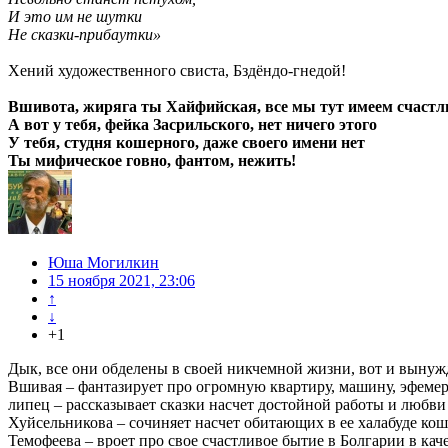
И это им не шутки
Не сказки-прибаутки»
Хений художественного свиста, Бздёндо-гнедой!
Вшивота, жиряга ты Хайфийская, все мы тут имеем счастли
А вот у тебя, фейка Засрильского, нет ничего этого
У тебя, студня кошерного, даже своего имени нет
Ты мифическое говно, фантом, нежить!
Юша Могилкин
15 ноября 2021, 23:06
↑
↓
+1
Дык, все они обделены в своей никчемной жизни, вот и выну
Вшивая – фантазирует про огромную квартиру, машину, эфеме
липец – рассказывает сказки насчет достойной работы и любви к
Хуйсельникова – сочиняет насчет обитающих в ее халабуде коше
Темофеева – вроет про свое счастливое бытие в Болгарии в ка