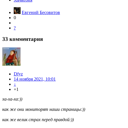
Евгений Бесовитов
0
?
33
комментария
Dfyz
14 ноября 2021, 10:01
↓
+1
ха-ха-ха:))
как же они мониторят наши страницы:))
как же велик страх перед правдой:))