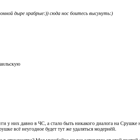
вонной дыре храбрые:)) сюда нос боитесь высунуть:)
раильскую
ги у них давно в ЧС, а стало быть никакого диалога на Срушке 
рушке всё неугодное будет тут же удаляться модернёй.