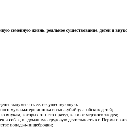
вую семейную жизнь, реальное сушествование, детей и внук
ждены выдумывать ее, несуществующую:
рного мужа-матершинника и сына-убийцу арабских детей;
о внукам, которых от него прячут, каки от мерзкого злодея;
к и собак, выдуманную трудовую деятельность в г. Перми и ката
честве попадьи-нищебродки;