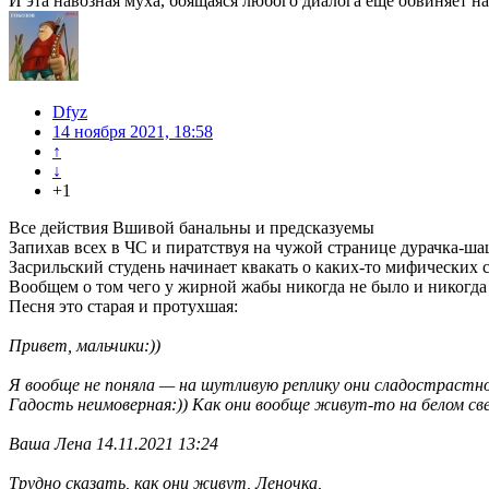
И эта навозная муха, боящаяся любого диалога ещё обвиняет на
Dfyz
14 ноября 2021, 18:58
↑
↓
+1
Все действия Вшивой банальны и предсказуемы
Запихав всех в ЧС и пиратствуя на чужой странице дурачка-ш
Засрильский студень начинает квакать о каких-то мифических 
Вообщем о том чего у жирной жабы никогда не было и никогда 
Песня это старая и протухшая:
Привет, мальчики:))
Я вообще не поняла — на шутливую реплику они сладострастно
Гадость неимоверная:)) Как они вообще живут-то на белом св
Ваша Лена 14.11.2021 13:24
Трудно сказать, как они живут, Леночка,