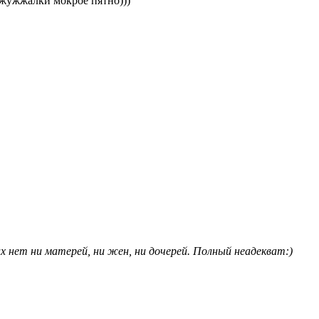
й жужжалки мокрое пятно)))
х нет ни матерей, ни жен, ни дочерей. Полный неадекват:)