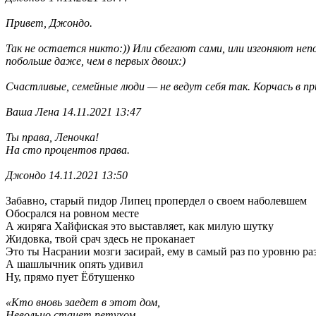
Привет, Джондо.
Так не остается никто:)) Или сбегают сами, или изгоняют неп
побольше даже, чем в первых двоих:)
Счастливые, семейные люди — не ведут себя так. Корчась в пр
Ваша Лена 14.11.2021 13:47
Ты права, Леночка!
На сто процентов права.
Джондо 14.11.2021 13:50
Забавно, старый пидор Липец пропердел о своем наболевшем
Обосрался на ровном месте
А жиряга Хайфиская это выставляет, как милую шутку
Жидовка, твой срач здесь не проканает
Это ты Насрании мозги засирай, ему в самый раз по уровню ра
А шашлычник опять удивил
Ну, прямо пует Ёбтушенко
«Кто вновь заедет в этот дом,
Невольно станет петухом,