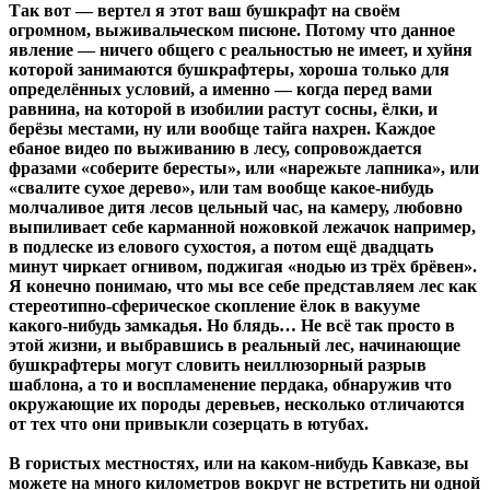
Так вот — вертел я этот ваш бушкрафт на своём
огромном, выживальческом писюне. Потому что данное
явление — ничего общего с реальностью не имеет, и хуйня
которой занимаются бушкрафтеры, хороша только для
определённых условий, а именно — когда перед вами
равнина, на которой в изобилии растут сосны, ёлки, и
берёзы местами, ну или вообще тайга нахрен. Каждое
ебаное видео по выживанию в лесу, сопровождается
фразами «соберите бересты», или «нарежьте лапника», или
«свалите сухое дерево», или там вообще какое-нибудь
молчаливое дитя лесов цельный час, на камеру, любовно
выпиливает себе карманной ножовкой лежачок например,
в подлеске из елового сухостоя, а потом ещё двадцать
минут чиркает огнивом, поджигая «нодью из трёх брёвен».
Я конечно понимаю, что мы все себе представляем лес как
стереотипно-сферическое скопление ёлок в вакууме
какого-нибудь замкадья. Но блядь… Не всё так просто в
этой жизни, и выбравшись в реальный лес, начинающие
бушкрафтеры могут словить неиллюзорный разрыв
шаблона, а то и воспламенение пердака, обнаружив что
окружающие их породы деревьев, несколько отличаются
от тех что они привыкли созерцать в ютубах.
В гористых местностях, или на каком-нибудь Кавказе, вы
можете на много километров вокруг не встретить ни одной