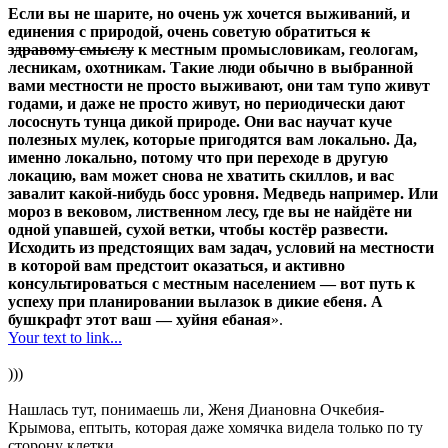
Если вы не шарите, но очень уж хочется выживаний, и
единения с природой, очень советую обратиться
к
здравому смыслу
к местным промысловикам, геологам,
лесникам, охотникам. Такие люди обычно в выбранной
вами местности не просто выживают, они там тупо живут
годами, и даже не просто живут, но периодически дают
лососнуть тунца дикой природе. Они вас научат куче
полезных мулек, которые пригодятся вам локально. Да,
именно локально, потому что при переходе в другую
локацию, вам может снова не хватить скиллов, и вас
завалит какой-нибудь босс уровня. Медведь например. Или
мороз в вековом, лиственном лесу, где вы не найдёте ни
одной упавшей, сухой ветки, чтобы костёр развести.
Исходить из предстоящих вам задач, условий на местности
в которой вам предстоит оказаться, и активно
консультироваться с местным населением — вот путь к
успеху при планировании вылазок в дикие ебеня. А
бушкрафт этот ваш — хуйня ебаная
».
Your text to link...
)))
Нашлась тут, понимаешь ли, Женя Диановна Очкебия-
Крымова, ептыть, которая даже хомячка видела только по ту
сторону клетки.