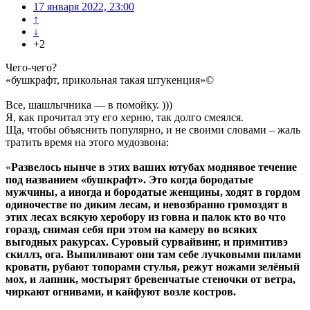
17 января 2022, 23:00
↑
↓
+2
Чего-чего?
«бушкрафт, прикольная такая штукенция»©
Все, шашлычника — в помойку. )))
Я, как прочитал эту его херню, так долго смеялся.
Ща, чтобы объяснить популярно, и не своими словами – жаль
тратить время на этого мудозвона:
«
Развелось нынче в этих ваших ютубах моднявое течение
под названием «бушкрафт». Это когда бородатые
мужчины, а иногда и бородатые женщины, ходят в гордом
одиночестве по диким лесам, и невозбранно громоздят в
этих лесах всякую херобору из говна и палок кто во что
горазд, снимая себя при этом на камеру во всяких
выгодных ракурсах. Суровый сурвайвинг, и примитивэ
скиллз, ога. Выпиливают они там себе лучковыми пилами
кровати, рубают топорами стулья, режут ножами зелёный
мох, и лапник, мостырят бревенчатые стеночки от ветра,
чиркают огнивами, и кайфуют возле костров.