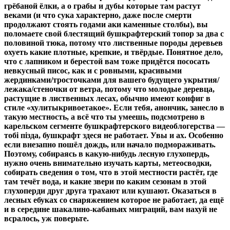
грёбаной ёлки, а о грабы и дубы которые там растут
веками (и что сука характерно, даже после смерти
продолжают стоять годами аки каменные столбы), вы
поломаете свой блестящий бушкрафтерский топор за два с
половиной тюка, потому что лиственные породы деревьев
охуеть какие плотные, крепкие, и твёрдые. Понятное дело,
что с лапником и берестой вам тоже придётся пососать
невкусный писос, как и с ровными, красивыми
жердинками/тросточками для вашего будущего укрытия/
лежака/стеночки от ветра, потому что молодые деревца,
растущие в лиственных лесах, обычно имеют конфиг в
стиле «хулитыкривоетакое». Если тебя, анончик, занесло в
такую местность, а всё что ты умеешь, подсмотрено в
карельском сегменте бушкрафтерского видеоблогерства —
тобi пiзда, бушкрафт здеся не работает. Увы и ах. Особенно
если внезапно пошёл дождь, или начало подмораживать.
Поэтому, собираясь в какую-нибудь лесную глухопердь,
нужно очень внимательно изучать карты, метеосводки,
собирать сведения о том, что в этой местности растёт, где
там течёт вода, и какие звери по каким сезонам в этой
глухоперди друг друга трахают или кушают. Оказаться в
лесных ебуках со снаряжением которое не работает, да ещё
и в середине шакалино-кабаньих миграций, вам нахуй не
всралось, уж поверьте.