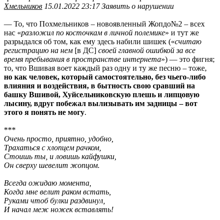
Хмельников
15.01.2022 23:17 Заявить о нарушении
— То, что Похмельников – новоявленный Жопдо№2 – всех
нас «
разложил по косточкам в личной полемике
» и тут же
разрыдался об том, как ему здесь набили шишек («
считаю
регистрацию на нем
[в ДС]
своей главной ошибкой за все
время пребывания в пространстве интернета
») — это фигня;
то, что Вшивая воет каждый раз одну и ту же песню – тоже,
но как человек, который самостоятельно, без чьего-либо
влияния и воздействия, в бытность свою сравший на
башку Вшивой, Хуйсельниковскую плешь и липцовую
лысину, вдруг побежал вылизывать им задницы – вот
этого я понять не могу
.
***
Очень просто, приятно, удобно,
Трахаться с хлопцем рачком,
Стоишь ты, и ловишь кайфушки,
Он сверху шевелит жопцом.
Всегда ожидаю момента,
Когда мне велит раком встать,
Руками чтоб булки раздвинул,
И начал меж ножек вставлять!