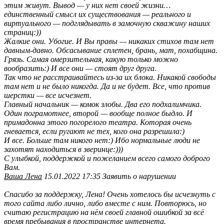
этим живут. Вывод — у них нет своей жизни…
единственный смысл их существования — реального и
виртуального — подглядывать в замочную скважину наших
страниц:))
Жалкие они. Убогие. И Вы правы — никаких стихов там нет
давным-давно. Обсасывание сплетен, брань, мат, похабщина.
Грязь. Самая омерзительная, какую только можно
вообразить:) И все они — стоят друг друга.
Так что не расстраивайтесь из-за их блока. Никакой свободы
там нет и не было никогда. Да и не будет. Все, что против
шерстки — все исчезнет.
Главный начальник — комок злобы. Два его подхалимчика.
Один пограмотнее, второй — вообще полное быдло. И
примадонна этого погорелого театра. Которая очень
гневается, если ругают не тех, кого она разрешила:)
И все. Больше там никого нет:) Ибо нормальные люди не
захотят находиться в зверинце:)))
С улыбкой, поддержкой и пожеланием всего самого доброго
Вам.
Ваша Лена
15.01.2022 17:35 Заявить о нарушении
Спасибо за поддержку, Лена! Очень хотелось бы исчезнуть с
того сайта либо лично, либо вместе с ним. Повторюсь, но
считаю регистрацию на нём своей главной ошибкой за всё
время пребывания в пространстве интернета.