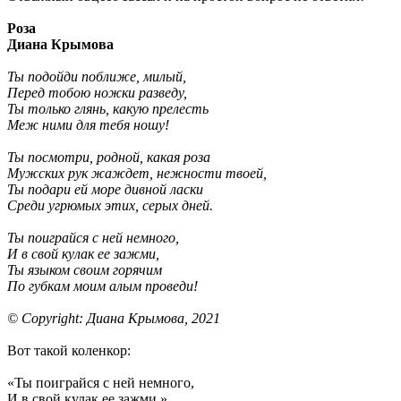
Роза
Диана Крымова
Ты подойди поближе, милый,
Перед тобою ножки разведу,
Ты только глянь, какую прелесть
Меж ними для тебя ношу!
Ты посмотри, родной, какая роза
Мужских рук жаждет, нежности твоей,
Ты подари ей море дивной ласки
Среди угрюмых этих, серых дней.
Ты поиграйся с ней немного,
И в свой кулак ее зажми,
Ты языком своим горячим
По губкам моим алым проведи!
© Copyright: Диана Крымова, 2021
Вот такой коленкор:
«Ты поиграйся с ней немного,
И в свой кулак ее зажми,»