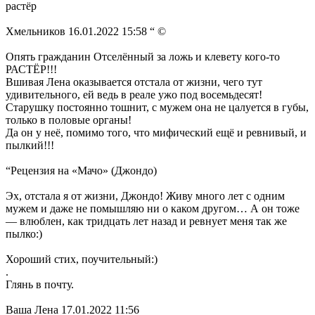
растёр
Хмельников 16.01.2022 15:58 “ ©
Опять гражданин Отселённый за ложь и клевету кого-то
РАСТЁР!!!
Вшивая Лена оказывается отстала от жизни, чего тут
удивительного, ей ведь в реале ужо под восемьдесят!
Старушку постоянно тошнит, с мужем она не цалуется в губы,
только в половые органы!
Да он у неё, помимо того, что мифический ещё и ревнивый, и
пылкий!!!
“Рецензия на «Мачо» (Джондо)
Эх, отстала я от жизни, Джондо! Живу много лет с одним
мужем и даже не помышляю ни о каком другом… А он тоже
— влюблен, как тридцать лет назад и ревнует меня так же
пылко:)
Хороший стих, поучительный:)
.
Глянь в почту.
Ваша Лена 17.01.2022 11:56