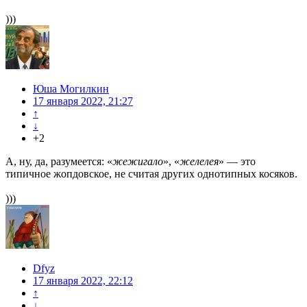
)))
Юша Могилкин
17 января 2022, 21:27
↑
↓
+2
А, ну, да, разумеется: «
жежигало
», «
желелея
» — это
типичное жопдовское, не считая других однотипных косяков.
)))
Dfyz
17 января 2022, 22:12
↑
↓