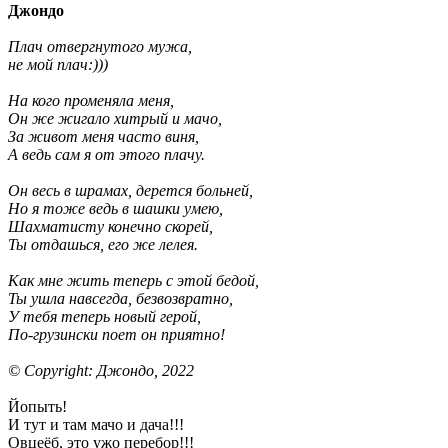
Джондо
Плач отвергнутого мужа,
не мой плач:)))
На кого променяла меня,
Он же жигало хитрый и мачо,
За живот меня часто виня,
А ведь сам я от этого плачу.
Он весь в шрамах, дерется больней,
Но я тоже ведь в шашки умею,
Шахматисту конечно скорей,
Ты отдашься, его же лелея.
Как мне жить теперь с этой бедой,
Ты ушла навсегда, безвозвратно,
У тебя теперь новый герой,
По-грузински поет он приятно!
© Copyright: Джондо, 2022
Йопыть!
И тут и там мачо и дача!!!
Овцеёб, это ужо перебор!!!