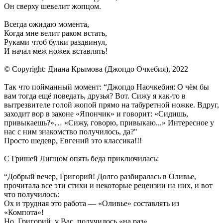
Он сверху шевелит жопцом.
Всегда ожидаю момента,
Когда мне велит раком встать,
Руками чтоб булки раздвинул,
И начал меж ножек вставлять!
© Copyright: Диана Крымова (Джопдо Очкебия), 2022
Так что пойманный момент: “Джопдо Наочкебия: О чём бы
вам тогда ещё поведать, друзья? Вот. Сижу я как-то в
вытрезвителе голой жопой прямо на табуретной ножке. Вдруг,
заходит вор в законе «Япончик» и говорит: «Сидишь,
привыкаешь?»… «Сижу, говорю, привыкаю...» Интересное у
нас с ним знакомство получилось, да?"
Просто шедевр, Евгений это классика!!!
С Гришей Липцом опять беда приключилась:
“Добрый вечер, Григорий! Долго разбиралась в Оливье,
прочитала все эти стихи и некоторые рецензии на них, и вот
что получилось:
Ох и трудная это работа — «Оливье» составлять из
«Компота»!
Но, Григорий, у Вас, получилось «на раз»,