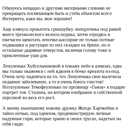
Обязуюсь нещадно и другими матерными словами не
прекращать посмешищем быть и стеба объектом всего
Интернета, каки вы, мои хорошие!
Аще клянусь прокатить гришхуйку липцунчика под рамой
моего трехколесного велоси-педика, затем отродясь и
ежечасно щекотать леночке-кассирше не только потные
подмышки и растущие из них складки на брюхе, но и
остальные дырявые отверстия, включая голову тоже и
приклеенные уши для.
Ленуленьке Хуйсельниковой я покажу небо в алмазах, едва
мы только окажемся с ней вдвоем в бочке креазота из-под.
Очень хочу надеяться на то, что Ленуленька свое вылечила
недавнее заболевание, а то я очень боюсь глистов!
Нотатуленьке Темофеуленьке по прозвищу «Гьмза» я подарю
портрет тов. Сталина, на котором изображен я собственной
персоной во весь его рост.
А моему нынешнему новому дружку Жопде Харчкебии я
тайно ночью, под одеялом, продемонстрирую личные
надувные гири, которые храню в своих трусах, надетых на
себя сзади.