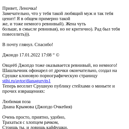
Привет, Леночка!
Замечательно, что у тебя такой любящий муж и так тебя
ценит! Я в общем примерно такой
же, и тоже немного ревнивый). Жена чуть
больше, в смысле ревнивая), но не критично). Рад был тебя
повеселить))).
В почту глянул. Спасибо!
Джондо 17.01.2022 17:08 “ ©
Овцеёб Джопдо тоже оказывается ревнивый, но немного!
Шашлычник офонарел от дрочки окончательно, создал на
Срушке клоновую порнографическую страницу
stihi.ru/avtor/dianagurvits1
Теперь веселит Срушную публику стейхами о миньете и
прочих извращениях:
Любимая поза
Диана Крымова (Джопдо Очкебия)
Очень просто, приятно, удобно,
Трахаться с хлопцем рачком,
Стоишь ты, и ловишь кайфушки,