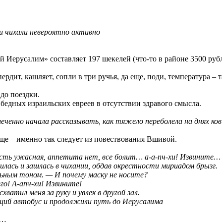
и чихали невероятно активно
ерусалим» составляет 197 шекелей (что-то в районе 3500 рублей
пердит, кашляет, сопли в три ручья, да еще, поди, температура 
 до поездки.
бедных израильских евреев в отсутствии здравого смысла.
леченно начала рассказывать, как тяжело переболела на днях ко
 еще – именно так следует из повествования Вшивой.
ость ужасная, аппетита нет, все болит… а-а-пч-хи! Извините… 
лась и зашлась в чихании, обдав окрестности мириадом брызг.
льным тоном. — И почему маску не носите?
го! А-апч-хи! Извините!
ватил меня за руку и увлек в другой зал.
щий автобус и продолжили путь до Иерусалима
я…