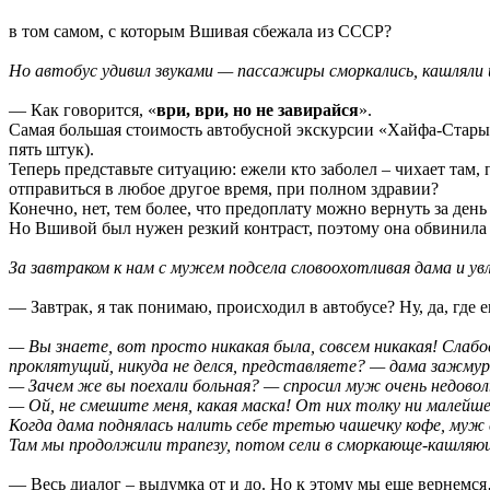
в том самом, с которым Вшивая сбежала из СССР?
Но автобус удивил звуками — пассажиры сморкались, кашляли 
— Как говорится, «
ври, ври, но не завирайся
».
Самая большая стоимость автобусной экскурсии «Хайфа-Старый И
пять штук).
Теперь представьте ситуацию: ежели кто заболел – чихает там, 
отправиться в любое другое время, при полном здравии?
Конечно, нет, тем более, что предоплату можно вернуть за день
Но Вшивой был нужен резкий контраст, поэтому она обвинила 
За завтраком к нам с мужем подсела словоохотливая дама и ув
— Завтрак, я так понимаю, происходил в автобусе? Ну, да, где
— Вы знаете, вот просто никакая была, совсем никакая! Слаб
проклятущий, никуда не делся, представляете? — дама зажмури
— Зачем же вы поехали больная? — спросил муж очень недово
— Ой, не смешите меня, какая маска! От них толку ни малейше
Когда дама поднялась налить себе третью чашечку кофе, муж сх
Там мы продолжили трапезу, потом сели в сморкающе-кашляю
— Весь диалог – выдумка от и до. Но к этому мы еще вернемс