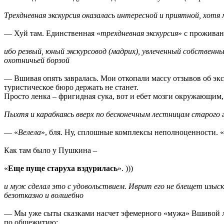
Трехдневная экскурсия оказалась интересной и приятной, хотя
— Хуй там. Единственная «
трехдневная экскурсия
» с проживан
ибо резвый, юный экскурсовод (мадрих), увлеченный собственн
охотничьей борзой
— Вшивая опять завралась. Мои откопали массу отзывов об эк
туристическое бюро держать не станет.
Просто ленка – фригидная сука, вот и ебет мозги окружающим
Пыхтя и карабкаясь вверх по бесконечным лестницам старого г
— «
Велела
», бля. Ну, сплошные комплексы неполноценности. «
Как там было у Пушкина –
«
Еще пуще старуха вздурилась
». )))
и муж сделал это с удовольствием. Иврит его не блещет изыс
безотказно и волшебно
— Мы уже сыты сказками насчет эфемерного «мужа» Вшивой ле
по общежитию: