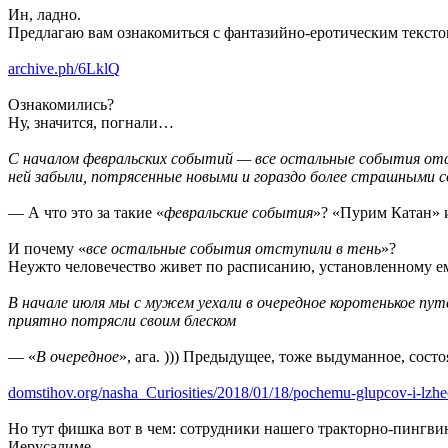
Ин, ладно.
Предлагаю вам ознакомиться с фантазийно-еротическим тексто
archive.ph/6LklQ
Ознакомились?
Ну, значится, погнали…
С началом февральских событий — все остальные события отступ
ней забыли, потрясенные новыми и гораздо более страшными 
— А что это за такие «
февральские события
»? «Пурим Катан»
И почему «
все остальные события отступили в тень
»?
Неужто человечество живет по расписанию, установленному е
В начале июля мы с мужем уехали в очередное коротенькое пу
приятно потрясли своим блеском
— «
В очередное
», ага. ))) Предыдущее, тоже выдуманное, состо
domstihov.org/nasha_Curiosities/2018/01/18/pochemu-glupcov-i-lzhec
Но тут фишка вот в чем: сотрудники нашего тракторно-пингви
Иерусалиме.