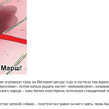
вою огромную тушу на Интернет-ресурс п.ру и пустила там корни
троллями
», потом начала рыдать насчет «
антиваксеров
», называ
кого народа – кака бычна поистерила, используя стандартный на
стве цепной собаки – толстухе все равно на кого лаять, лишь бы 