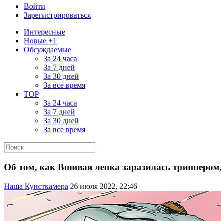
Войти
Зарегистрироваться
Интересные
Новые +1
Обсуждаемые
За 24 часа
За 7 дней
За 30 дней
За все время
TOP
За 24 часа
За 7 дней
За 30 дней
За все время
Об том, как Вшивая ленка заразилась триппером,
Наша Кунсткамера
26 июля 2022, 22:46