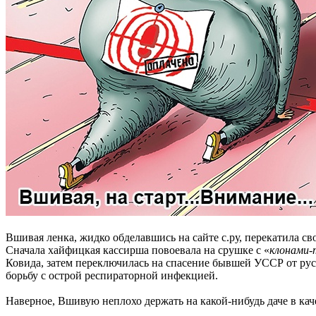
Вшивая ленка, жидко обделавшись на сайте с.ру, перекатила с
Сначала хайфицкая кассирша повоевала на срушке с «
клонами-
Ковида, затем переключилась на спасение бывшей УССР от русс
борьбу с острой респираторной инфекцией.
Наверное, Вшивую неплохо держать на какой-нибудь даче в каче