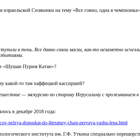
м израильской Снэжинки на тему «Все говно, одна я чемпионка»
или в тень. Все давно сняли маски, как-то незаметно исчезли п
событиями.
 и «Шушан Пурим Катан»?
му какой-то там хаффицкой кассиршей?
тешествие — экскурсию по старому Иерусалиму с проживанием в
ялось в декабре 2018 года:
ov-nelzya-dopuskat-do-literatury-chast-pervaya-vasha-lena.html
нологического института им. Г.Ф. Уткина специально перешерст