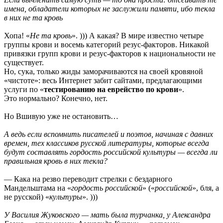
имена, обладатели которых не заслужили памяти, ибо текла
в них не та кровь
Хопа! «
Не та кровь
». ))) А какая? В мире известно четыре
группы крови и восемь категорий резус-факторов. Никакой
привязки групп крови и резус-факторов к национальности не
существует.
Но, сука, только жиды заморачиваются на своей кровяной
«чистоте»: весь Интернет забит сайтами, предлагающими
услуги по «
тестированию на еврейство по крови
».
Это нормально? Конечно, нет.
Но Вшивую уже не остановить…
А ведь если вспомнить писателей и поэтов, начиная с давних
времен, тех классиков русской литературы, которые всегда
будут составлять гордость российской культуры — всегда ли
правильная кровь в них текла?
— Кака на резво переводит стрелки с бездарного
Мандельштама на «
гордость российской
» («
российской
», бля, а
не русской) «
культуры
». )))
У Василия Жуковского — мать была турчанка, у Александра