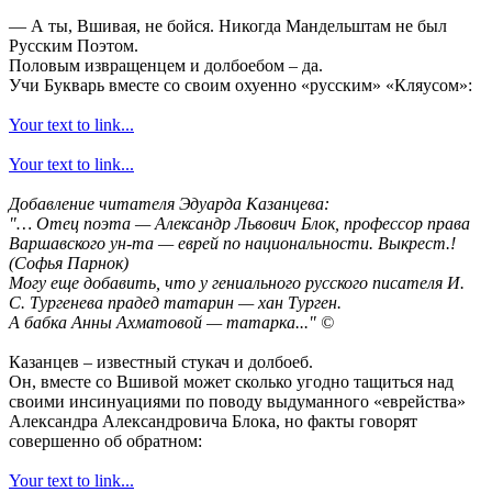
— А ты, Вшивая, не бойся. Никогда Мандельштам не был
Русским Поэтом.
Половым извращенцем и долбоебом – да.
Учи Букварь вместе со своим охуенно «русским» «Кляусом»:
Your text to link...
Your text to link...
Добавление читателя Эдуарда Казанцева:
"… Отец поэта — Александр Львович Блок, профессор права
Варшавского ун-та — еврей по национальности. Выкрест.!
(Софья Парнок)
Могу еще добавить, что у гениального русского писателя И.
С. Тургенева прадед татарин — хан Турген.
А бабка Анны Ахматовой — татарка..." ©
Казанцев – известный стукач и долбоеб.
Он, вместе со Вшивой может сколько угодно тащиться над
своими инсинуациями по поводу выдуманного «еврейства»
Александра Александровича Блока, но факты говорят
совершенно об обратном:
Your text to link...