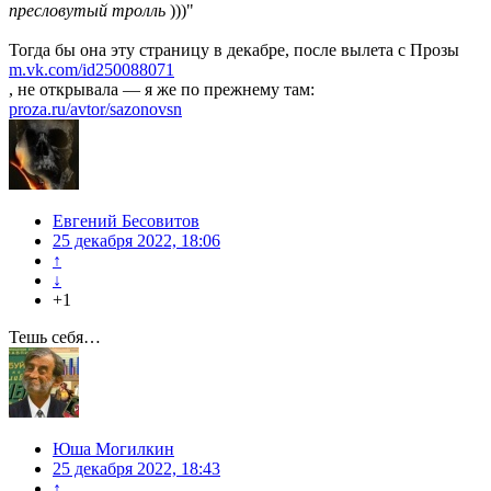
пресловутый тролль
)))"
Тогда бы она эту страницу в декабре, после вылета с Прозы
m.vk.com/id250088071
, не открывала — я же по прежнему там:
proza.ru/avtor/sazonovsn
Евгений Бесовитов
25 декабря 2022, 18:06
↑
↓
+1
Тешь себя…
Юша Могилкин
25 декабря 2022, 18:43
↑