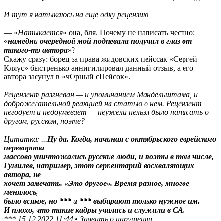
И тут я натыкаюсь на еще одну рецензию
— «
Натыкается
» она, бля. Почему не написать честно:
«
намедни очередной мой подпевала получил в глаз от
такого-то автора
»?
Скажу сразу: борец за права жидовских пейссак «Сергей
Кляус» быстренько аннигилировал данный отзыв, а его
автора засунул в «чОрный сПейсок».
Рецензент разгневан — и упоминанием Мандельштама, и
доброжелательной реакцией на статью о нем. Рецензент
негодует и недоумевает — неужели нельзя было написать о
другом, русском, поэте?
Цитатка: ...
Ну да. Когда, начиная с октябрьского еврейского
переворота
массово уничтожались русские люди, и поэты в том числе,
Гумилев, например, этот серпентарий восхваляющих
автора, не
хочет замечать. «Это другое». Время разное, многое
менялось,
было всякое, но *** и *** выбирают только нужное им.
И плохо, что такие кадры учились и служили в СА.
*** 15.12.2022 11:44 • Заявить о нарушении