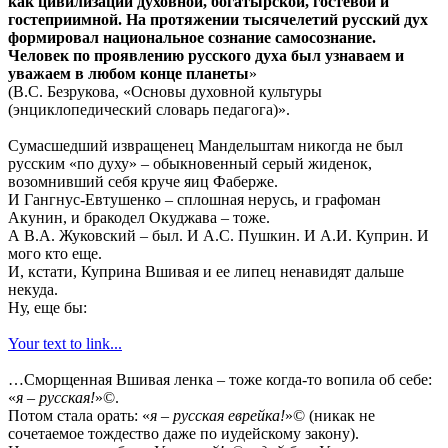
как цивилизации духовной, богатырской, гостевой и
гостеприимной. На протяжении тысячелетий русский дух
формировал национальное сознание самосознание.
Человек по проявлению русского духа был узнаваем и
уважаем в любом конце планеты
»
(В.С. Безрукова, «Основы духовной культуры
(энциклопедический словарь педагога)».
Сумасшедший извращенец Мандельштам никогда не был
русским «по духу» – обыкновенный серый жиденок,
возомнивший себя круче яиц Фаберже.
И Гангнус-Евтушенко – сплошная нерусь, и графоман
Акунин, и бракодел Окуджава – тоже.
А В.А. Жуковский – был. И А.С. Пушкин. И А.И. Куприн. И
мого кто еще.
И, кстати, Куприна Вшивая и ее липец ненавидят дальше
некуда.
Ну, еще бы:
Your text to link...
…Сморщенная Вшивая ленка – тоже когда-то вопила об себе:
«
я – русская!
»©.
Потом стала орать: «
я – русская еврейка!
»© (никак не
сочетаемое тождество даже по иудейскому закону).