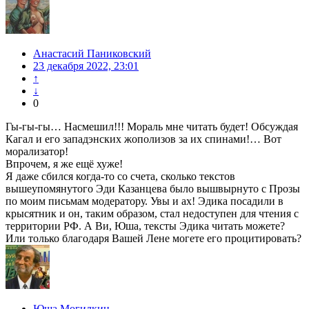
Анастасий Паниковский
23 декабря 2022, 23:01
↑
↓
0
Гы-гы-гы… Насмешил!!! Мораль мне читать будет! Обсуждая
Кагал и его западэнских жополизов за их спинами!… Вот
морализатор!
Впрочем, я же ещё хуже!
Я даже сбился когда-то со счета, сколько текстов
вышеупомянутого Эди Казанцева было вышвырнуто с Прозы
по моим письмам модератору. Увы и ах! Эдика посадили в
крысятник и он, таким образом, стал недоступен для чтения с
территории РФ. А Ви, Юша, тексты Эдика читать можете?
Или только благодаря Вашей Лене могете его процитировать?
Юша Могилкин