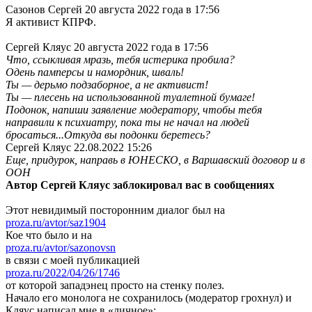
Сазонов Сергей 20 августа 2022 года в 17:56
Я активист КПРФ.
Сергей Кляус 20 августа 2022 года в 17:56
Что, ссыкливая мразь, тебя истерика пробила?
Одень памперсы и намордник, шваль!
Ты — дерьмо подзаборное, а не активист!
Ты — плесень на использованной туалетной бумаге!
Подонок, напиши заявление модератору, чтобы тебя
направили к психиатру, пока ты не начал на людей
бросаться...
Откуда вы подонки беретесь?
Сергей Кляус 22.08.2022 15:26
Еще, придурок, направь в ЮНЕСКО, в Варшавский договор и в
ООН
Автор Сергей Кляус заблокировал вас в сообщениях
Этот невидимый посторонним диалог был на
proza.ru/avtor/saz1904
Кое что было и на
proza.ru/avtor/sazonovsn
в связи с моей публикацией
proza.ru/2022/04/26/1746
от которой западэнец просто на стенку полез.
Начало его монолога не сохранилось (модератор грохнул) и
Кляус написал мне в «личное»: