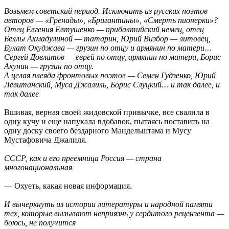
Возьмем советский период. Исключить из русских поэтов
авторов — «Гренады», «Бригантины», «Смерть пионерки»?
Отец Евгения Евтушенко — прибалтийский немец, отец
Беллы Ахмадулиной — татарин, Юрий Визбор — литовец,
Булат Окуджава — грузин по отцу и армянин по матери…
Сергей Довлатов — еврей по отцу, армянин по матери, Борис
Акунин — грузин по отцу.
А целая плеяда фронтовых поэтов — Семен Гудзенко, Юрий
Левитанский, Муса Джалиль, Борис Слуцкий… и так далее, и
так далее
Вшивая, верная своей жидовской привычке, все свалила в
одну кучу и еще напукала вдобавок, пытаясь поставить на
одну доску своего бездарного Мандельштама и Мусу
Мустафовича Джалиля.
СССР, как и его преемница Россия — страна
многонациональная
— Охуеть, какая новая информация.
И вычеркнуть из истории литературы и народной памяти
тех, которые вызывают неприязнь у сердитого рецензента —
боюсь, не получится