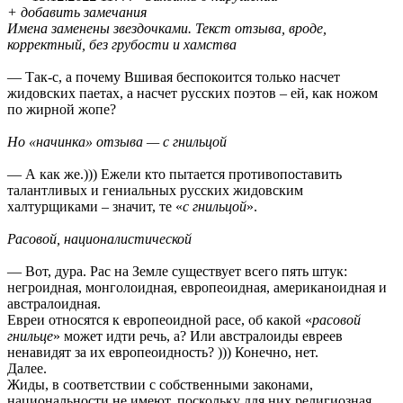
+ добавить замечания
Имена заменены звездочками. Текст отзыва, вроде,
корректный, без грубости и хамства
— Так-с, а почему Вшивая беспокоится только насчет
жидовских паетах, а насчет русских поэтов – ей, как ножом
по жирной жопе?
Но «начинка» отзыва — с гнильцой
— А как же.))) Ежели кто пытается противопоставить
талантливых и гениальных русских жидовским
халтурщиками – значит, те «
с гнильцой
».
Расовой, националистической
— Вот, дура. Рас на Земле существует всего пять штук:
негроидная, монголоидная, европеоидная, американоидная и
австралоидная.
Евреи относятся к европеоидной расе, об какой «
расовой
гнильце
» может идти речь, а? Или австралоиды евреев
ненавидят за их европеоидность? ))) Конечно, нет.
Далее.
Жиды, в соответствии с собственными законами,
национальности не имеют, поскольку для них религиозная