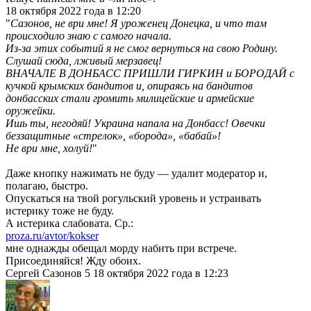
18 октября 2022 года в 12:20
"
Сазонов, не ври мне! Я уроженец Донецка, и что там
происходило знаю с самого начала.
Из-за этих событий я не смог вернуться на свою Родину.
Слушай сюда, лживый мерзавец!
ВНАЧАЛЕ В ДОНБАСС ПРИШЛИ ГИРКИН и БОРОДАЙ с
кучкой крымских бандитов и, опираясь на бандитов
донбасских стали громить милицейские и армейские
оружейки.
Ишь ты, негодяй! Украина напала на Донбасс! Овечки
беззащитные «стрелок», «борода», «бабай»!
Не ври мне, холуй!
"
Даже кнопку нажимать не буду — удалит модератор и,
полагаю, быстро.
Опускаться на твой рогульский уровень и устраивать
истерику тоже не буду.
А истерика слабовата. Ср.:
proza.ru/avtor/kokser
мне однажды обещал морду набить при встрече.
Присоединяйся! Жду обоих.
Сергей Сазонов 5 18 октября 2022 года в 12:23