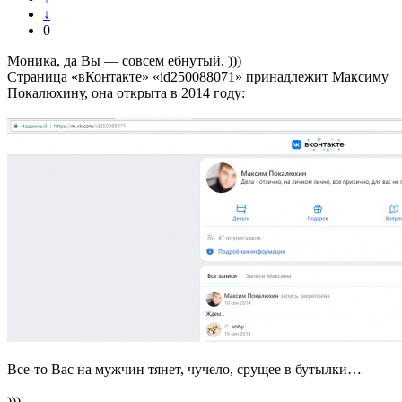
↓
0
Моника, да Вы — совсем ебнутый. )))
Страница «вКонтакте» «id250088071» принадлежит Максиму
Покалюхину, она открыта в 2014 году:
Все-то Вас на мужчин тянет, чучело, срущее в бутылки…
)))