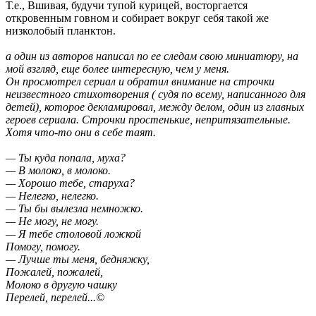
Т.е., Вшивая, будучи тупой курицей, восторгается
откровенным говном и собирает вокруг себя такой же
низколобый планктон.
а один из авторов написал по ее следам свою миниатюру, на
мой взгляд, еще более интересную, чем у меня.
Он просмотрел сериал и обратил внимание на строчки
неизвестного стихотворения ( судя по всему, написанного для
детей), которое декламировал, между делом, один из главных
героев сериала. Строчки простенькие, непритязательные.
Хотя что-то они в себе таят.
— Ты куда попала, муха?
— В молоко, в молоко.
— Хорошо тебе, старуха?
— Нелегко, нелегко.
— Ты бы вылезла немножко.
— Не могу, не могу.
— Я тебе столовой ложкой
Помогу, помогу.
— Лучше ты меня, бедняжку,
Пожалей, пожалей,
Молоко в другую чашку
Перелей, перелей...©