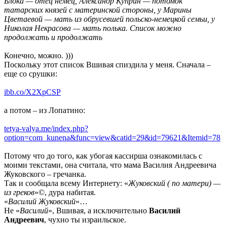
Блока — отец немец, Александр Куприн — потомок
татарских князей с материнской стороны, у Марины
Цветаевой — мать из обрусевшей польско-немецкой семьи, у
Николая Некрасова — мать полька. Список можно
продолжать и продолжать
Конечно, можно. )))
Поскольку этот список Вшивая спиздила у меня. Сначала –
еще со срушки:
ibb.co/X2XpCSP
а потом – из Лопатино:
tetya-valya.me/index.php?
option=com_kunena&func=view&catid=29&id=79621&Itemid=78
Потому что до того, как убогая кассирша ознакомилась с
моими текстами, она считала, что мама Василия Андреевича
Жуковского – гречанка.
Так и сообщала всему Интернету: «
Жуковский ( по матери) —
из греков
»©, дура набитая.
«
Василий Жуковский
»…
Не «
Василий
», Вшивая, а исключительно
Василий
Андреевич
, чухно ты израильское.