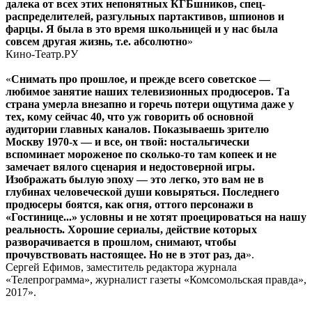
далека от всех этих непонятных КГБшников, спец-
распределителей, разгульных партактивов, шпионов и
фарцы. Я была в это время школьницей и у нас была
совсем другая жизнь, т.е. абсолютно
»
Кино-Театр.РУ
«
Снимать про прошлое, и прежде всего советское —
любимое занятие наших телевизионных продюсеров. Та
страна умерла внезапно и горечь потери ощутима даже у
тех, кому сейчас 40, что уж говорить об основной
аудитории главных каналов. Показываешь зрителю
Москву 1970-х — и все, он твой: ностальгически
вспоминает мороженое по сколько-то там копеек и не
замечает вялого сценария и недостоверной игры.
Изображать былую эпоху — это легко, это вам не в
глубинах человеческой души ковыряться. Последнего
продюсеры боятся, как огня, оттого персонажи в
«Гостинице...» условны и не хотят проецироваться на нашу
реальность. Хорошие сериалы, действие которых
разворачивается в прошлом, снимают, чтобы
прочувствовать настоящее. Но не в этот раз, да
».
Сергей Ефимов, заместитель редактора журнала
«Телепрограмма», журналист газеты «Комсомольская правда»,
2017».