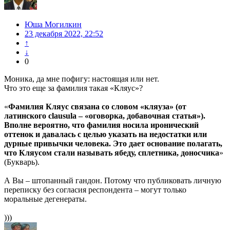
Юша Могилкин
23 декабря 2022, 22:52
↑
↓
0
Моника, да мне пофигу: настоящая или нет.
Что это еще за фамилия такая «Кляус»?
«
Фамилия Кляус связана со словом «кляуза» (от
латинского clausula – «оговорка, добавочная статья»).
Вполне вероятно, что фамилия носила иронический
оттенок и давалась с целью указать на недостатки или
дурные привычки человека. Это дает основание полагать,
что Кляусом стали называть ябеду, сплетника, доносчика
»
(Букварь).
А Вы – штопанный гандон. Потому что публиковать личную
переписку без согласия респондента – могут только
моральные дегенераты.
)))