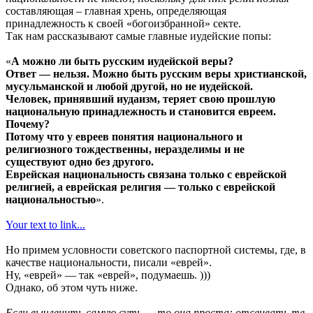
составляющая – главная хрень, определяющая
принадлежность к своей «богоизбранной» секте.
Так нам рассказывают самые главные иудейские попы:
«
А можно ли быть русским иудейской веры?
Ответ — нельзя. Можно быть русским веры христианской,
мусульманской и любой другой, но не иудейской.
Человек, принявший иудаизм, теряет свою прошлую
национальную принадлежность и становится евреем.
Почему?
Потому что у евреев понятия национального и
религиозного тождественны, неразделимы и не
существуют одно без другого.
Еврейская национальность связана только с еврейской
религией, а еврейская религия — только с еврейской
национальностью
».
Your text to link...
Но примем условности советского паспортной системы, где, в
качестве национальности, писали «еврей».
Ну, «еврей» — так «еврей», подумаешь. )))
Однако, об этом чуть ниже.
Если вычленить самую суть — то она проста: отсеивать те