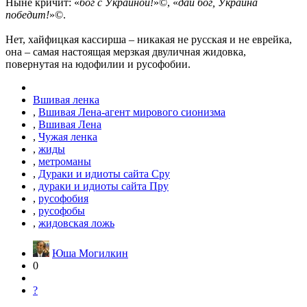
Ныне кричит: «
бог с Украиной!
»©, «
дай бог, Украина
победит!
»©.
Нет, хайфицкая кассирша – никакая не русская и не еврейка,
она – самая настоящая мерзкая двуличная жидовка,
повернутая на юдофилии и русофобии.
Вшивая ленка
,
Вшивая Лена-агент мирового сионизма
,
Вшивая Лена
,
Чужая ленка
,
жиды
,
метроманы
,
Дураки и идиоты сайта Сру
,
дураки и идиоты сайта Пру
,
русофобия
,
русофобы
,
жидовская ложь
Юша Могилкин
0
?