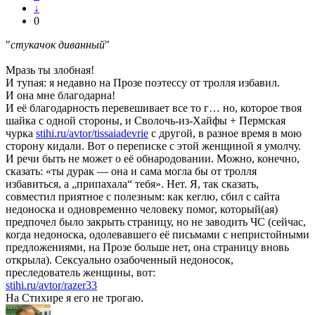
↓
0
"
стукачок диванный
"
Мразь ты злобная!
И тупая: я недавно на Прозе поэтессу от тролля избавил.
И она мне благодарна!
И её благодарность перевешивает все то г… но, которое твоя
шайка с одной стороны, и Сволочь-из-Хайфы + Пермская
чурка
stihi.ru/avtor/tissaiadevrie
с другой, в разное время в мою
сторону кидали. Вот о переписке с этой женщиной я умолчу.
И речи быть не может о её обнародовании. Можно, конечно,
сказать: «ты дурак — она и сама могла бы от тролля
избавиться, а „припахала“ тебя». Нет. Я, так сказать,
совместил приятное с полезным: как кеглю, сбил с сайта
недоноска и одновременно человеку помог, который(ая)
предпочел было закрыть страницу, но не заводить ЧС (сейчас,
когда недоноска, одолевавшего её письмами с непристойными
предложениями, на Прозе больше нет, она страницу вновь
открыла). Сексуально озабоченный недоносок,
преследователь женщины, вот:
stihi.ru/avtor/razer33
На Стихире я его не трогаю.