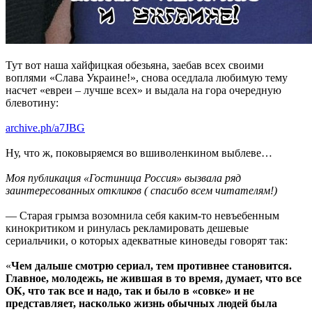
Тут вот наша хайфицкая обезьяна, заебав всех своими
воплями «Слава Украине!», снова оседлала любимую тему
насчет «евреи – лучше всех» и выдала на гора очередную
блевотину:
archive.ph/a7JBG
Ну, что ж, поковыряемся во вшиволенкином выблеве…
Моя публикация «Гостиница Россия» вызвала ряд
заинтересованных откликов ( спасибо всем читателям!)
— Старая грымза возомнила себя каким-то невъебенным
кинокритиком и ринулась рекламировать дешевые
сериальчики, о которых адекватные киноведы говорят так:
«
Чем дальше смотрю сериал, тем противнее становится.
Главное, молодежь, не жившая в то время, думает, что все
ОК, что так все и надо, так и было в «совке» и не
представляет, насколько жизнь обычных людей была