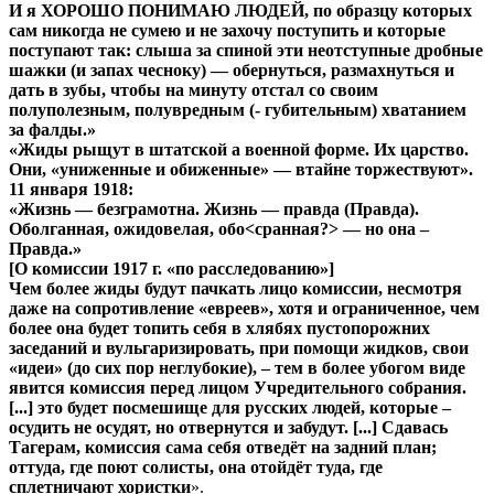
И я ХОРОШО ПОНИМАЮ ЛЮДЕЙ, по образцу которых
сам никогда не сумею и не захочу поступить и которые
поступают так: слыша за спиной эти неотступные дробные
шажки (и запах чесноку) — обернуться, размахнуться и
дать в зубы, чтобы на минуту отстал со своим
полуполезным, полувредным (- губительным) хватанием
за фалды.»
«Жиды рыщут в штатской а военной форме. Их царство.
Они, «униженные и обиженные» — втайне торжествуют».
11 января 1918:
«Жизнь — безграмотна. Жизнь — правда (Правда).
Оболганная, ожидовелая, обо<сранная?> — но она –
Правда.»
[О комиссии 1917 г. «по расследованию»]
Чем более жиды будут пачкать лицо комиссии, несмотря
даже на сопротивление «евреев», хотя и ограниченное, чем
более она будет топить себя в хлябях пустопорожних
заседаний и вульгаризировать, при помощи жидков, свои
«идеи» (до сих пор неглубокие), – тем в более убогом виде
явится комиссия перед лицом Учредительного собрания.
[...] это будет посмешище для русских людей, которые –
осудить не осудят, но отвернутся и забудут. [...] Сдавась
Тагерам, комиссия сама себя отведёт на задний план;
оттуда, где поют солисты, она отойдёт туда, где
сплетничают хористки
».