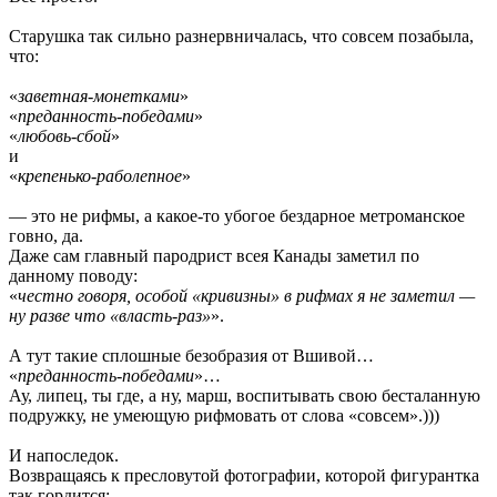
Старушка так сильно разнервничалась, что совсем позабыла,
что:
«
заветная-монетками
»
«
преданность-победами
»
«
любовь-сбой
»
и
«
крепенько-раболепное
»
— это не рифмы, а какое-то убогое бездарное метроманское
говно, да.
Даже сам главный пародрист всея Канады заметил по
данному поводу:
«
честно говоря, особой «кривизны» в рифмах я не заметил —
ну разве что «власть-раз»
».
А тут такие сплошные безобразия от Вшивой…
«
преданность-победами
»…
Ау, липец, ты где, а ну, марш, воспитывать свою бесталанную
подружку, не умеющую рифмовать от слова «совсем».)))
И напоследок.
Возвращаясь к пресловутой фотографии, которой фигурантка
так гордится: