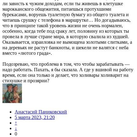
ли зависть к чужим доходам, если ты живешь в клетушке
марокканского общежития, питаешься протухшими
бурекасами, воруешь туалетную бумагу из общего туалета и
читаешь срушку с телефона в маршрутке… Но догадываюсь,
что в принципе такой уровень жизни не очень нормален,
особенно, когда тебе под сраку лет, половину из которых ты
провела в лучше стране мира, в которую свалила из худшей.
Оказывается, израиловка не вымощена золотыми слитками, а
на деревьях не растут банкноты, и шекели не валятся с неба
вместо «лютого града».
Подозреваю, что проблема в том, что чтобы зарабатывать —
надо работать. Пахать, я бы сказала. А где у вшивой на работу
время, если она только и делает, что холивары холиварит на
стихушке и прозярии?
Анастасий Паниковский
5 марта 2023, 21:20
↑
↓
0