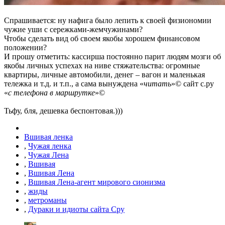
Спрашивается: ну нафига было лепить к своей физиономии
чужие уши с сережками-жемчужинами?
Чтобы сделать вид об своем якобы хорошем финансовом
положении?
И прошу отметить: кассирша постоянно парит людям мозги об
якобы личных успехах на ниве стяжательства: огромные
квартиры, личные автомобили, денег – вагон и маленькая
тележка и т.д. и т.п., а сама вынуждена «
читать
»© сайт с.ру
«
с телефона в маршрутке
»©
Тьфу, бля, дешевка беспонтовая.)))
Вшивая ленка
,
Чужая ленка
,
Чужая Лена
,
Вшивая
,
Вшивая Лена
,
Вшивая Лена-агент мирового сионизма
,
жиды
,
метроманы
,
Дураки и идиоты сайта Сру