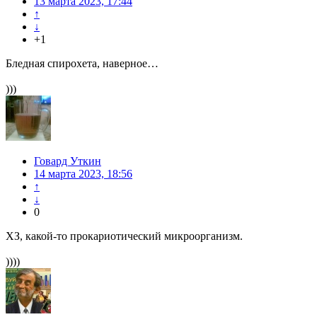
13 марта 2023, 17:44
↑
↓
+1
Бледная спирохета, наверное…
)))
Говард Уткин
14 марта 2023, 18:56
↑
↓
0
ХЗ, какой-то прокариотический микроорганизм.
))))