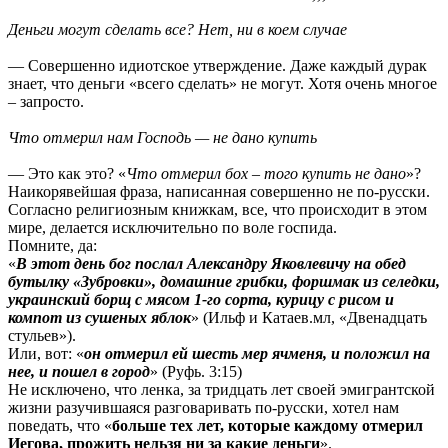
Деньги могут сделать все? Нет, ни в коем случае
— Совершенно идиотское утверждение. Даже каждый дурак
знает, что деньги «всего сделать» не могут. Хотя очень многое
– запросто.
Что отмерил нам Господь — не дано купить
— Это как это? «
Что отмерил бох – того купить не дано
»?
Наикорявейшая фраза, написанная совершенно не по-русски.
Согласно религиозным книжкам, все, что происходит в этом
мире, делается исключительно по воле госпида.
Помните, да:
«
В этот день бог послал Александру Яковлевичу на обед
бутылку «Зубровки», домашние грибки, форшмак из селедки,
украинский борщ с мясом 1-го сорта, курицу с рисом и
компот из сушеных яблок
» (Ильф и Катаев.мл, «Двенадцать
стульев»).
Или, вот: «
он отмерил ей шесть мер ячменя, и положил на
нее, и пошел в город
» (Руфь. 3:15)
Не исключено, что ленка, за тридцать лет своей эмигрантской
жизни разучившаяся разговаривать по-русски, хотел нам
поведать, что «
больше тех лет, которые каждому отмерил
Иегова, прожить нельзя ни за какие деньги
».