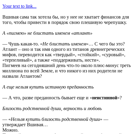
Your text to link...
Вшивая сама так хотела бы, но у нее не хватает финансов для
того, чтобы привести в порядок свою плешивую черепушку.
А «пигмею» не блистать именем «атлант»
— Чушь какая-то. «
Не блистать именем
»… С чего бы это?
Атлант – оно и так имя одного из титанов древнегреческих
мифов, переводится как «твердый», «стойкий», «суровый»,
«терпеливый», а также «поддерживать, нести».
Пигмеев на сегодняшний день что-то около плюс-минус треть
миллиона по всей Земле, и что никого из них родители не
назвали Атлантом?
А еще нельзя купить истинную преданность
— А что, разве преданность бывает еще и «
неистинной
»?
Близость родственной души, верность и любовь
— «
Нельзя купить близость родственной души
» —
утверждает Вшивая…
Можно.