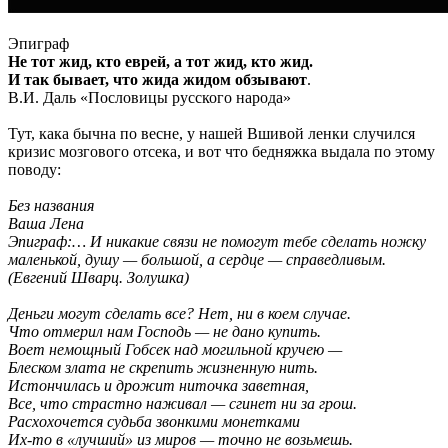
Эпиграф
Не тот жид, кто еврей, а тот жид, кто жид.
И так бывает, что жида жидом обзывают
.
В.И. Даль «Пословицы русского народа»
Тут, кака бычна по весне, у нашей Вшивой ленки случился
кризис мозгового отсека, и вот что бедняжка выдала по этому
поводу:
Без названия
Ваша Лена
Эпиграф:… И никакие связи не помогут тебе сделать ножку
маленькой, душу — большой, а сердце — справедливым.
(Евгений Шварц. Золушка)
Деньги могут сделать все? Нет, ни в коем случае.
Что отмерил нам Господь — не дано купить.
Воет немощный Гобсек над могильной кручею —
Блеском злата не скрепить жизненную нить.
Истончилась и дрожит ниточка заветная,
Все, что страстно наживал — сгинет ни за грош.
Расхохочется судьба звонкими монетками
Их-то в «лучший» из миров — точно не возьмешь.