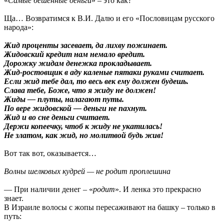
«
Самые бешенные деньги
» – это как?
Ща… Возвратимся к В.И. Далю и его «Пословицам русского
народа»:
Жид проценты засевает, да лихву пожинает.
Жидовский кредит нам немало вредит.
Дорожку жидам денежка прокладывает.
Жид-ростовщик в аду каленые пятаки руками считает.
Если жид тебе дал, то весь век ему должен будешь.
Слава тебе, Боже, что я жиду не должен!
Жиды — плуты, налагают путы.
По вере жидовской — деньги не пахнут.
Жид и во сне деньги считает.
Держи копеечку, чтоб к жиду не укатилась!
Не златом, как жид, но молитвой будь жив!
Вот так вот, оказывается…
Волны шелковых кудрей — не родит проплешина
— При наличии денег – «
родит
». И ленка это прекрасно
знает.
В Израиле волосы с жопы пересаживают на башку – только в
путь: