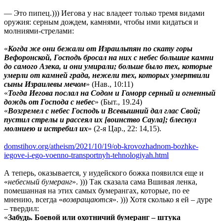
— Это пипец.))) Иегова у нас владеет только тремя видами
оружия: серным дождем, камнями, чтобы ими кидаться и
молниями-стрелами:
«
Когда же они бежали от Израильтян по скату горы
Вефоронской, Господь бросал на них с небес большие камни
до самого Азека, и они умирали; больше было тех, которые
умерли от камней града, нежели тех, которых умертвили
сыны Израилевы мечом
» (Нав., 10:11)
«
Тогда Иегова послал на Содом и Гоморр серный и огненный
дождь от Господа с небес
» (Быт., 19.24)
«
Возгремел с небес Господь и Всевышний дал глас Свой;
пустил стрелы и рассеял их [воинство Саула]; блеснул
молниею и истребил их
» (2-я Цар., 22: 14,15).
domstihov.org/atheism/2021/10/19/ob-krovozhadnom-bozhke-
iegove-i-ego-voenno-transportnyh-tehnologiyah.html
А теперь, оказывается, у иудейского божка появился еще и
«
небесный бумеранг
». ))) Так сказала сама Вшивая ленка,
помешанная на этих самых бумерангах, которые, по ее
мнению, всегда «
возвращаются
». ))) Хотя сколько я ей – дуре
– твердил:
«
Забудь. Боевой или охотничий бумеранг – штука