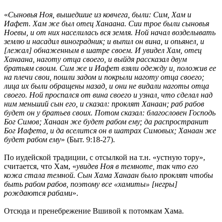
«
Сыновья Ноя, вышедшие из ковчега, были: Сим, Хам и
Иафет. Хам же был отец Ханаана. Сии трое были сыновья
Ноевы, и от них населилась вся земля. Ной начал возделывать
землю и насадил виноградник; и выпил он вина, и опьянел, и
[лежал] обнаженным в шатре своем. И увидел Хам, отец
Ханаана, наготу отца своего, и выйдя рассказал двум
братьям своим. Сим же и Иафет взяли одежду и, положив ее
на плечи свои, пошли задом и покрыли наготу отца своего;
лица их были обращены назад, и они не видали наготы отца
своего. Ной проспался от вина своего и узнал, что сделал над
ним меньший сын его, и сказал: проклят Ханаан; раб рабов
будет он у братьев своих. Потом сказал: благословен Господь
Бог Симов; Ханаан же будет рабом ему; да распространит
Бог Иафета, и да вселится он в шатрах Симовых; Ханаан же
будет рабом ему
» (Быт. 9:18-27).
По иудейской традиции, с отсылкой на т.н. «устную тору»,
считается, что Хам, «
увидев Ноя в темноте, так что его
кожа стала темной. Сын Хама Ханаан было проклят чтобы
быть рабом рабов, поэтому все «хамиты» [негры]
рождаются рабами
».
Отсюда и пренебрежение Вшивой к потомкам Хама.