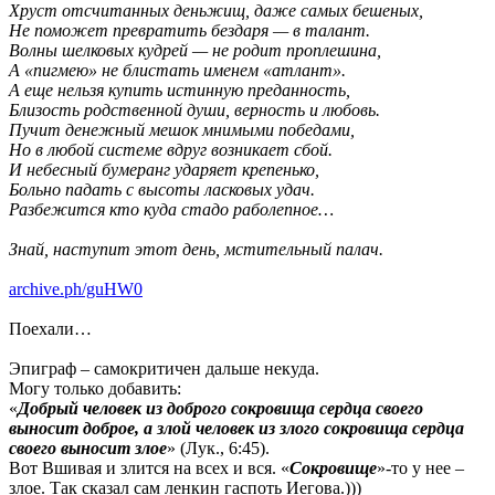
Хруст отсчитанных деньжищ, даже самых бешеных,
Не поможет превратить бездаря — в талант.
Волны шелковых кудрей — не родит проплешина,
А «пигмею» не блистать именем «атлант».
А еще нельзя купить истинную преданность,
Близость родственной души, верность и любовь.
Пучит денежный мешок мнимыми победами,
Но в любой системе вдруг возникает сбой.
И небесный бумеранг ударяет крепенько,
Больно падать с высоты ласковых удач.
Разбежится кто куда стадо раболепное…
Знай, наступит этот день, мстительный палач.
archive.ph/guHW0
Поехали…
Эпиграф – самокритичен дальше некуда.
Могу только добавить:
«
Добрый человек из доброго сокровища сердца своего
выносит доброе, а злой человек из злого сокровища сердца
своего выносит злое
» (Лук., 6:45).
Вот Вшивая и злится на всех и вся. «
Сокровище
»-то у нее –
злое. Так сказал сам ленкин гаспоть Иегова.)))