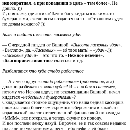
невозвратная, а при попадании в цель – тем более
». Не
дошло. )))
И, опять же, где логика? Зачем богу кидаться какими-то
бумерангами, ежели всем воздастся на т.н. «Страшном суде»
по делам каждого? )))
Больно падать с высоты ласковых удач
— Очередной пиздец от Вшивой. «
Высота ласковых удач
».
«
Высота
», да. «
Ласковых
» — еб твое мать! – «
удач
».)))
«
Ласковые удачи
» – это что-то. «
Нежное везение
»,
«
благоприветливостное счастье
» и т.д.
Разбежится кто куда стадо раболепное
— А с чего вдруг «
стадо раболепное
» (
раболепное
, ага)
должно разбежаться «
кто куда
»? Из-за «
сбоя в системе
»,
потому что Иегова вдруг, по рекомендации Вшивой, начал
кидаться «
небесными бумерангами
»?
Складывается стойкое ощущение, что наша бедная кассирша
вложила свои более чем скромные сбережения в какой-то
израильский аналог отечественной финансовой пирамиды
«МММ», все потеряла, а теперь скулит по поводу.
И все послали ленку нахуй. Впрочем, ее и так совсем недавно
послали по указанному адресу – ибо нефига ей было