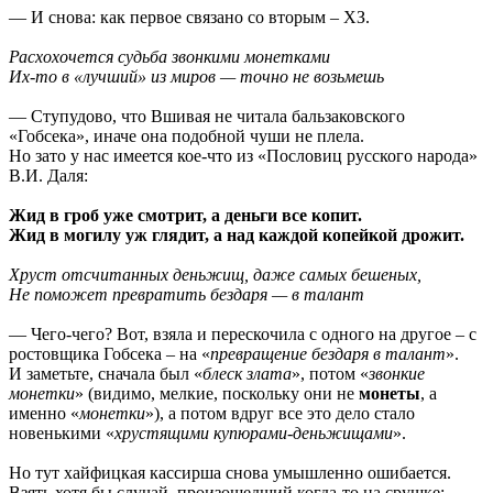
— И снова: как первое связано со вторым – ХЗ.
Расхохочется судьба звонкими монетками
Их-то в «лучший» из миров — точно не возьмешь
— Ступудово, что Вшивая не читала бальзаковского
«Гобсека», иначе она подобной чуши не плела.
Но зато у нас имеется кое-что из «Пословиц русского народа»
В.И. Даля:
Жид в гроб уже смотрит, а деньги все копит.
Жид в могилу уж глядит, а над каждой копейкой дрожит.
Хруст отсчитанных деньжищ, даже самых бешеных,
Не поможет превратить бездаря — в талант
— Чего-чего? Вот, взяла и перескочила с одного на другое – с
ростовщика Гобсека – на «
превращение бездаря в талант
».
И заметьте, сначала был «
блеск злата
», потом «
звонкие
монетки
» (видимо, мелкие, поскольку они не
монеты
, а
именно «
монетки
»), а потом вдруг все это дело стало
новенькими «
хрустящими купюрами-деньжищами
».
Но тут хайфицкая кассирша снова умышленно ошибается.
Взять хотя бы случай, произошедший когда-то на срушке: