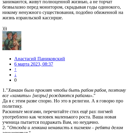
занимаются, живут полноценной жизнью, а не торчат
безвылазно перед монитором, скрадывая годы одинокого,
никому ненужного существования, подобно обиженной на
жизнь израильской кассирше.
)))
Анастасий Паниковский
6 марта 2023, 08:37
↑
↓
0
1."
Ханаан было проклят чтобы быть рабом рабов, поэтому
все «хамиты» [негры] рождаются рабами»
."
Да я с этим разве спорю. Но это в религии. А я говорю про
политику.
Раскиньте мозгами, перечитайте стих ещё раз: пигмей
употреблено как человек маленького роста. Ваша новая
ученица пытается подражать Вам, но неудачно.
2. "
Отсюда и ленкина ненависть к пигмеям – ребята делом
занимаются,
"