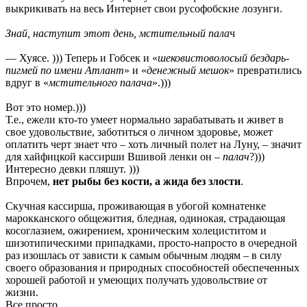
выкрикивать на весь Интернет свои русофобские лозунги.
Знай, наступит этот день, мстительный пала
ч
— Хуясе. ))) Теперь и Гобсек и «
шековистоволосый бездарь-
пигмей по имени Атлант
» и «
денежный мешок
» превратились
вдруг в «
мстительного палача
».)))
Вот это номер.)))
Т.е., ежели кто-то умеет нормально зарабатывать и живет в
свое удовольствие, заботиться о личном здоровье, может
оплатить черт знает что – хоть личный полет на Луну, – значит
для хайфицкой кассирши Вшивой ленки он –
палач
?)))
Интересно девки пляшут. )))
Впрочем,
нет рыбы без кости, а жида без злости
.
Скучная кассирша, проживающая в убогой комнатенке
марокканского общежития, бледная, одинокая, страдающая
косоглазием, ожирением, хроническим холециститом и
шизотипическими припадками, просто-напросто в очередной
раз изошлась от зависти к самым обычным людям – в силу
своего образования и природных способностей обеспеченных
хорошей работой и умеющих получать удовольствие от
жизни.
Все просто.