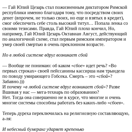
— Гай Юлий Цезарь стал пожизненным диктатором Римской
республики именно благодаря тому, что посредством своих
денег (впрочем, не только своих, но еще и взятых в кредит),
смог обеспечить себе столь высокий титул… Попала ленка со
своими тезисами. Правда, Гай Юлий плохо кончил, Но,
например, Гай Юлий Цезарь Октавиан Август, действующий
по аналогичной схеме, стал первым римским императором и
умер своей смертью в очень преклонном возрасте.
Но в любой системе вдруг возникает сбой
— Вообще не понимаю: об каком «
сбое
» идет речь? «Во
первых строках» своей пейссанины кассирша нам трындела
по поводу умирающего Гобсека. Смерть – это «
сбой
»?
Забавно.)))
И почему «
в любой системе вдруг возникает сбой
»? Разве
Вшивая у нас — мега-технарь по образованию?
Нет. Тогда она совершенно не в курсе, что многие и очень
многие системы способны работать без каких-либо «
сбоев
».
Теперь дуреха переключилась на религиозную составляющую,
а-ля:
И небесный бумеранг ударяет крепенько