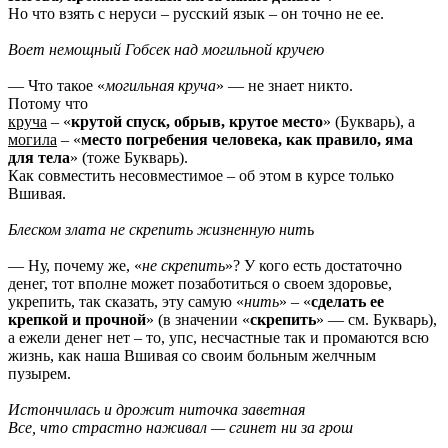
Но что взять с неруси – русский язык – он точно не ее.
Воет немощный Гобсек над могильной кручею
— Что такое «
могильная круча
» — не знает никто.
Потому что
круча
– «
крутой спуск, обрыв, крутое место
» (Букварь), а
могила
– «
место погребения человека, как правило, яма
для тела
» (тоже Букварь).
Как совместить несовместимое – об этом в курсе только
Вшивая.
Блеском злата не скрепить жизненную нит
ь
— Ну, почему же, «
не скрепить
»? У кого есть достаточно
денег, тот вполне может позаботиться о своем здоровье,
укрепить, так сказать, эту самую «
нить
» – «
сделать ее
крепкой и прочной
» (в значении «
скрепить
» — см. Букварь),
а ежели денег нет – то, упс, несчастные так и промаются всю
жизнь, как наша Вшивая со своим больным желчным
пузырем.
Истончилась и дрожит ниточка заветная
Все, что страстно наживал — сгинет ни за грош