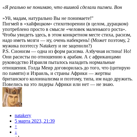
«Я реально не понимаю, что вшивой сделали пигмеи. Вон
»Уй, мадам, натурально Вы не понимаете!"
Пигмей в «хайфицком» стихотворении (в целом, дурацком)
употреблено просто в смысле «человек маленького роста».
Чтобы увидеть здесь, в этом конкретном месте стиха, расизм,
надо иметь мозги — ну, очень набекрень! (Может поэтому, 2
мужика поэтессу Natakery и не заценили?)
P.S. Сионизм — одна из форм расизма. Азбучная истина! Но!
Они расисты по отношению к арабам. А с африканцами
руководство Израиля пыталось наладить нормальные
отношения. Голда Меир договорилась до того, что (цитирую
по памяти) и Израиль, и страны Африки — жертвы
британского колониализма и поэтому, типа, им надо дружить.
Повелись на это лидеры Африки или нет — не знаю.
natakery
5 марта 2023, 21:39
↑
↓