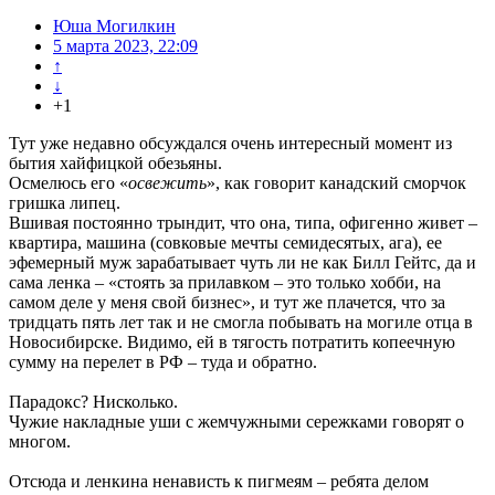
Юша Могилкин
5 марта 2023, 22:09
↑
↓
+1
Тут уже недавно обсуждался очень интересный момент из
бытия хайфицкой обезьяны.
Осмелюсь его «
освежить
», как говорит канадский сморчок
гришка липец.
Вшивая постоянно трындит, что она, типа, офигенно живет –
квартира, машина (совковые мечты семидесятых, ага), ее
эфемерный муж зарабатывает чуть ли не как Билл Гейтс, да и
сама ленка – «стоять за прилавком – это только хобби, на
самом деле у меня свой бизнес», и тут же плачется, что за
тридцать пять лет так и не смогла побывать на могиле отца в
Новосибирске. Видимо, ей в тягость потратить копеечную
сумму на перелет в РФ – туда и обратно.
Парадокс? Нисколько.
Чужие накладные уши с жемчужными сережками говорят о
многом.
Отсюда и ленкина ненависть к пигмеям – ребята делом