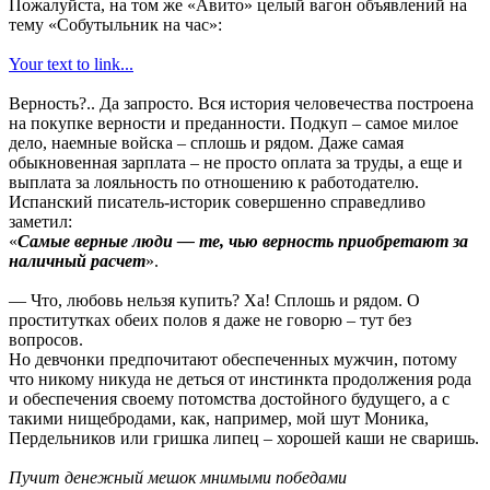
Пожалуйста, на том же «Авито» целый вагон объявлений на
тему «Собутыльник на час»:
Your text to link...
Верность?.. Да запросто. Вся история человечества построена
на покупке верности и преданности. Подкуп – самое милое
дело, наемные войска – сплошь и рядом. Даже самая
обыкновенная зарплата – не просто оплата за труды, а еще и
выплата за лояльность по отношению к работодателю.
Испанский писатель-историк совершенно справедливо
заметил:
«
Самые верные люди — те, чью верность приобретают за
наличный расчет
».
— Что, любовь нельзя купить? Ха! Сплошь и рядом. О
проститутках обеих полов я даже не говорю – тут без
вопросов.
Но девчонки предпочитают обеспеченных мужчин, потому
что никому никуда не деться от инстинкта продолжения рода
и обеспечения своему потомства достойного будущего, а с
такими нищебродами, как, например, мой шут Моника,
Пердельников или гришка липец – хорошей каши не сваришь.
Пучит денежный мешок мнимыми победами