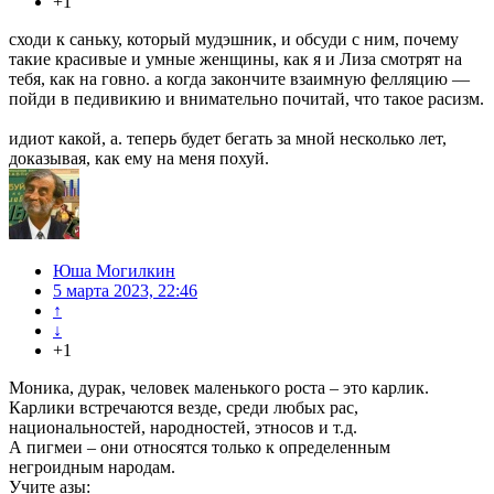
+1
сходи к саньку, который мудэшник, и обсуди с ним, почему
такие красивые и умные женщины, как я и Лиза смотрят на
тебя, как на говно. а когда закончите взаимную фелляцию —
пойди в педивикию и внимательно почитай, что такое расизм.
идиот какой, а. теперь будет бегать за мной несколько лет,
доказывая, как ему на меня похуй.
Юша Могилкин
5 марта 2023, 22:46
↑
↓
+1
Моника, дурак, человек маленького роста – это карлик.
Карлики встречаются везде, среди любых рас,
национальностей, народностей, этносов и т.д.
А пигмеи – они относятся только к определенным
негроидным народам.
Учите азы: