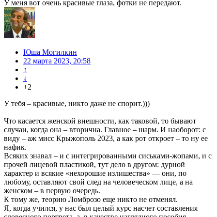
У меня вот очень красивые глаза, фотки не передают.
Юша Могилкин
22 марта 2023, 20:58
↑
↓
+2
У тебя – красивые, никто даже не спорит.)))
Что касается женской внешности, как таковой, то бывают
случаи, когда она – вторична. Главное – шарм. И наоборот: с
виду – аж мисс Крыжополь 2023, а как рот откроет – то ну ее
нафик.
Всяких знавал – и с интегрированными сиськами-жопами, и с
прочей лицевой пластикой, тут дело в другом: дурной
характер и всякие «нехорошие излишества» — они, по
любому, оставляют свой след на человеческом лице, а на
женском – в первую очередь.
К тому же, теорию Ломброзо еще никто не отменял.
Я, когда учился, у нас был целый курс насчет составления
словесного портрета, а, в качестве наглядного пособия,