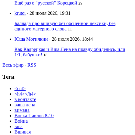
Ещё раз о "русской" Корецкой
29
krutoi
· 28 июля 2026, 19:31
Баллада про вшивую без обсценной лексики, без
единого матерного слова
11
Юша Могилкин
· 28 июля 2026, 18:44
Как Калрецкая и Вша Лена на правду обиделись, или
1:1, бабушки!
18
Весь эфир
·
RSS
Теги
<cut>
<h4></h4>
в контакте
ваша лена
вимана
Вовка Павлов 8-10
Война
вша
Вшивая