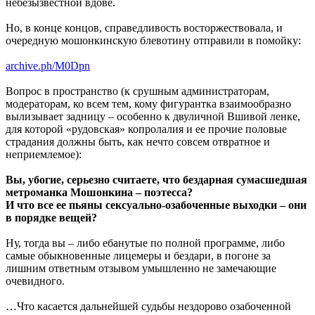
небезызвестной вдове.
Но, в конце концов, справедливость восторжествовала, и
очередную мошонкинскую блевотину отправили в помойку:
archive.ph/M0Dpn
Вопрос в пространство (к срушным администраторам,
модераторам, ко всем тем, кому фигурантка взаимообразно
вылизывает задницу – особенно к двуличной Вшивой ленке,
для которой «рудовская» копролалия и ее прочие половые
страдания должны быть, как нечто совсем отвратное и
неприемлемое):
Вы, убогие, серьезно считаете, что бездарная сумасшедшая
метроманка Мошонкина – поэтесса?
И что все ее пьяны сексуально-озабоченные выходки – они
в порядке вещей?
Ну, тогда вы – либо ебанутые по полной программе, либо
самые обыкновенные лицемеры и бездари, в погоне за
лишним ответным отзывом умышленно не замечающие
очевидного.
…Что касается дальнейшей судьбы нездорово озабоченной