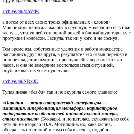
Иру в «
развитии
» у нее «
клиники
»
archive.ph/MhVdw
а потом от всех своих троих официальных «клонов»
Мошонкина написала жалобу в срушную модерацию и тут же
заснула, уткнувшей синюшной рожей в ближайшую тарелку с
протухшей колбасой. Заснула, так ни у кого и не соснув.
Тем временем, собственные удаления и работа модератора
наслоились друг на друга, в результате чего отзыв перешел в
полное владение пьяницы, проснувшейся через несколько
часов, и она не замедлила воспользоваться ситуацией,
опубликовав несусветную чушь:
archive.ph/NRx0D
Тупая
пизда
«
без да
» так и не вкурила самого главного:
«
Пародия — жанр сатирической литературы —
имитация, гиперболизация метафоры, карикатурное
подчеркивание особенностей индивидуальной манеры,
стиля писателя
» (Букварь), и попыталась скукожить из себя
чуть ли не второго Ю.А. Могилкина, но, кака бычна,
обосралась по полной и сама себя высекла, подобно