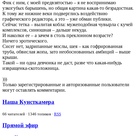
Фик с ним, с моей предвзятостью – я не воспринимаю
узкогубых барышень, но общая картина какая-то безрадостная.
К тому же нижние веки подверглись воздействию
графического редактора, а это – уже обман публики.
Сейчас тетка – вылитая кобла: мужеподобная чувырла с кучей
комплексов, синюшная – дальше некуда.
И наколки ее – а зачем в столь преклонном возрасте?
Ничего эротического.
Сисег нет, задрипанные мослы, шея – как гофрированная
труба, обвислая жопа, зато необоснованных амбиций – выше
крыши.
Такой – ни одна девчонка не даст, разве что какая-нибудь
извращенка-скотоложница.
)))
Только зарегистрированные и авторизованные пользователи
могут оставлять комментарии.
Наша Кунсткамера
66
читателей · 1346 топиков ·
RSS
Прямой эфир