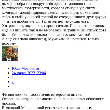
имхо), изобразила вокруг себя ореол загадошности и
мистической эзотеричности, собрала стихушную свиту
хомячков, модифицировав схему писания рец от «ты мне — я
тебе» в стайную «всей толпой по очереди пишем друг другу»
— и тем пробавляется. Талантов нет, амбиции есть.
Хитрожопая, двуличная, нарциссичная. И очень завистливая
еще, из нищеты так и не выбралась, заграничный отпуск хотя
бы в ебипецком оллинклюзиве так и остался мечтой.
А еще она явно бишечка))) Мужикам не нравится, только
поэтому.
Юша Могилкин
24 марта 2023, 23:04
↑
↓
+1
Физиогномика – достаточно интересная штука.
Особенно, когда она помножена на личный опыт общения с
людьми.
В молодой Мошонкиной есть что-то отталкивающее.