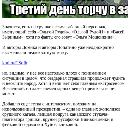
Значится, есть на срушке весьма забавный персонаж,
именующий себя «Ольгой Рудой», «Ольгой Рудой1» и «Васей
Зыриным», хотя по факту, его зовут «Ольга Мошонкина».
И авторы Домика и авторы Лопатино уже неоднократно
высмеивали неадекватную тетку:
kurl.ru/CSqIh
но, видимо, у нее все настолько плохо с пониманием
ситуации в целом, что бездарная страшила продолжает чудить
и веселить народ. Хотя и величает себя главным екстрасенсом
Вселенной, но даже элементарных вещей предсказать не
может.
Добавлю еще: тетка с интеллектом, похожим на
использованный презерватив, – одна из главных жополизов
срушного кагала, лепшая подруга канадского стукача-
плагиатора гришки, вруньи-русофобки Вшивой ленки и
фейковой содамитки Хуйсельниковой.