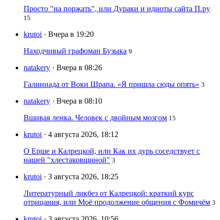
Просто "на поржать", или Дураки и идиоты сайта П.ру
15
krutoi
· Вчера в 19:20
Находчивый графоман Бузыка
9
natakery
· Вчера в 08:26
Галиниада от Воки Шрапа. «Я пришла сюды опять»
3
natakery
· Вчера в 08:10
Вшивая ленка. Человек с двойным мозгом
15
krutoi
· 4 августа 2026, 18:12
О Ерше и Калрецкой, или Как их дурь соседствует с
нашей "хлестаковщиной"
3
krutoi
· 3 августа 2026, 18:25
Литературный ликбез от Калрецкой: краткий курс
отрицания, или Моё продолжение общения с Фомичём
3
krutoi
· 3 августа 2026, 10:56