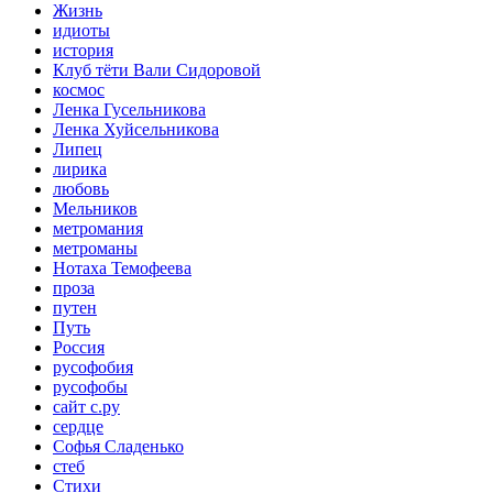
Жизнь
идиоты
история
Клуб тёти Вали Сидоровой
космос
Ленка Гусельникова
Ленка Хуйсельникова
Липец
лирика
любовь
Мельников
метромания
метроманы
Нотаха Темофеева
проза
путен
Путь
Россия
русофобия
русофобы
сайт с.ру
сердце
Софья Сладенько
стеб
Стихи