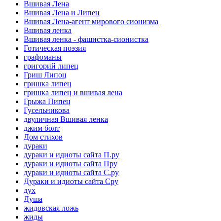
Вшивая Лена
Вшивая Лена и Липец
Вшивая Лена-агент мирового сионизма
Вшивая ленка
Вшивая ленка - фашистка-сионистка
Готическая поэзия
графоманы
григорий липец
Гриш Липоц
гришка липец
гришка липец и вшивая лена
Грыжа Пипец
Гусельникова
двуличная Вшивая ленка
джим болт
Дом стихов
дураки
дураки и идиоты сайта П.ру
дураки и идиоты сайта Пру
дураки и идиоты сайта С.ру
Дураки и идиоты сайта Сру
дух
Душа
жидовская ложь
жиды