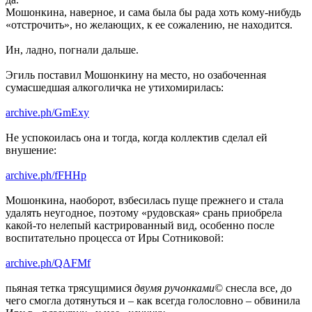
Мошонкина, наверное, и сама была бы рада хоть кому-нибудь
«отстрочить», но желающих, к ее сожалению, не находится.
Ин, ладно, погнали дальше.
Эгиль поставил Мошонкину на место, но озабоченная
сумасшедшая алкоголичка не утихомирилась:
archive.ph/GmExy
Не успокоилась она и тогда, когда коллектив сделал ей
внушение:
archive.ph/fFHHp
Мошонкина, наоборот, взбесилась пуще прежнего и стала
удалять неугодное, поэтому «рудовская» срань приобрела
какой-то нелепый кастрированный вид, особенно после
воспитательно процесса от Иры Сотниковой:
archive.ph/QAFMf
пьяная тетка трясущимися
двумя ручонками
© снесла все, до
чего смогла дотянуться и – как всегда голословно – обвинила