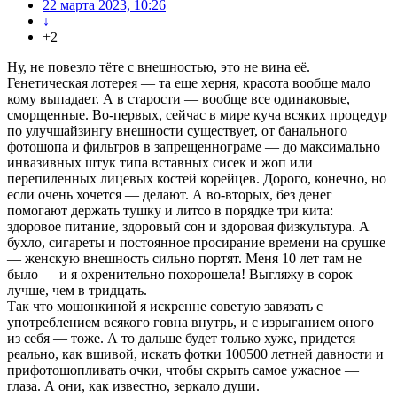
22 марта 2023, 10:26
↓
+2
Ну, не повезло тёте с внешностью, это не вина её.
Генетическая лотерея — та еще херня, красота вообще мало
кому выпадает. А в старости — вообще все одинаковые,
сморщенные. Во-первых, сейчас в мире куча всяких процедур
по улучшайзингу внешности существует, от банального
фотошопа и фильтров в запрещеннограме — до максимально
инвазивных штук типа вставных сисек и жоп или
перепиленных лицевых костей корейцев. Дорого, конечно, но
если очень хочется — делают. А во-вторых, без денег
помогают держать тушку и литсо в порядке три кита:
здоровое питание, здоровый сон и здоровая физкультура. А
бухло, сигареты и постоянное просирание времени на срушке
— женскую внешность сильно портят. Меня 10 лет там не
было — и я охренительно похорошела! Выгляжу в сорок
лучше, чем в тридцать.
Так что мошонкиной я искренне советую завязать с
употреблением всякого говна внутрь, и с изрыганием оного
из себя — тоже. А то дальше будет только хуже, придется
реально, как вшивой, искать фотки 100500 летней давности и
прифотошопливать очки, чтобы скрыть самое ужасное —
глаза. А они, как известно, зеркало души.