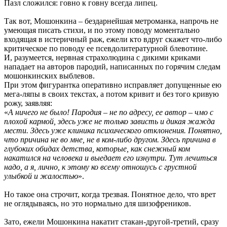
Пазл сложился: говно к говну всегда липец.
Так вот, Мошонкина – бездарнейшая метроманка, напрочь не
умеющая писать стихи, и по этому поводу моментально
входящая в истеричный раж, ежели кто вдруг скажет что-либо
критическое по поводу ее псевдолитературной блевотине.
И, разумеется, нервная страхолюдина с дикими криками
нападает на авторов пародий, написанных по горячим следам
мошонкинских выблевов.
При этом фигурантка оперативно исправляет допущенные ею
мега-ляпы в своих текстах, а потом кривит и без того кривую
рожу, заявляя:
«
А ничего не было! Пародия – не по адресу, ее автор – чмо с
плохой кармой, здесь уже не только зависть и дикая жажда
мести. Здесь уже клиника психического отклонения. Понятно,
что причина не во мне, не в ком-либо другом. Здесь причина в
глубоких обидах детства, которые, как снежный ком
накатился на человека и выедает его изнутри. Тут лечиться
надо, а я, лично, к этому ко всему отношусь с грустной
улыбкой и жалостью
».
Но такое она строчит, когда трезвая. Понятное дело, что врет
не оглядываясь, но это нормально для шизофреников.
Зато, ежели Мошонкина накатит стакан-другой-третий, сразу