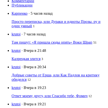
Комментарии
Публикации
Карпенко
· 5 часов назад
Просто переписка, или Дураки и идиоты Прозы. ру и
один умный
1
krutoi
· 7 часов назад
Там пишут: «Я пришла сюды опять» Воки Шрап
51
krutoi
· Вчера в 21:48
Калрецкая злится
3
krutoi
· Вчера в 20:34
Добрые советы от Ерша, или Как Падлов на критику
обиделся
12
krutoi
· Вчера в 19:23
Ответ моему другу, или Спасибо тебе, Фомич
12
krutoi
· Вчера в 19:21