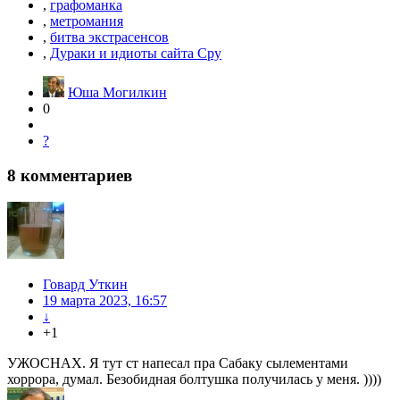
,
графоманка
,
метромания
,
битва экстрасенсов
,
Дураки и идиоты сайта Сру
Юша Могилкин
0
?
8
комментариев
Говард Уткин
19 марта 2023, 16:57
↓
+1
УЖОСНАХ. Я тут ст напесал пра Сабаку сылементами
хоррора, думал. Безобидная болтушка получилась у меня. ))))