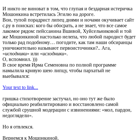
И никто не виноват в том, что глупая и бездарная истеричка
Мошонкина встретилась Эгилю на дороге.
Вон, тупой порадрист липец днями и ночами окучивает сайт
с.ру в поисках: кого бы обосрать, а не знает, что все самое
лакомое рядом: пейссанина Вшивой, Хуйсельниковой и той
же Мошонкиной настолько нелепа, что любой пародист будет
только рад подобному… погодите, как там наши обсиранцы
уничижительно называют первоисточники?.. Ага,
«
исподники
» или «
исходники
».
О, вспомнил. )))
В свое время Ирма Семеновна по полной программе
намылила кривую шею липцу, чтобы пархатый не
выебывался:
Your text to link...
гришка стихотворение застучал, но оно тут же было
официально реабилитировано и восстановлено самой
службой срушной модерации с извинениями: «мол, пардон,
недоглядели».
Но я отвлекся.
Вернемся к Мошонкиной.