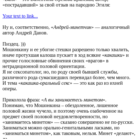
«пострадавший» за свой отзыв на пародию Эгиля:
Your text to link...
Ну и, соответственно, «
Андрей-минетчик
» — аналогичный
автор Андрей Данов.
Пиздец. )))
Мошонкину и ее убогие стешки разрешено только хвалить,
иначе протухшая калоша пускает в ход всякие «
какашки
» и
прочие голословные обвинения своих «врагов» в
нетрадиционной половой ориентации.
Я не сексопатолог, но, по роду своей бывшей службы,
различного рода сумасшедших перевидал более, чем много.
И тема «
какашка-оральный секс
» — это как раз из ихней
оперы.
Приколола фраза: «
А вы занимаетесь минетом
».
Понимаю, что Мошонкина – обездоленное, лишенное
половой жизни чучело, и поэтому очень озабоченное на
предмет своей половой неудовлетворенности, но
«занимаетесь минетом» — сказано совершенно не по-русски.
Заниматься можно орально-генитальными ласками, но
«заниматься минетом», как таковым, нельзя. Минет «делают»,
да.