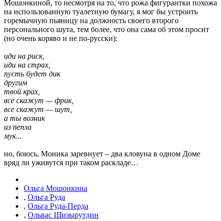
Мошонкиной, то несмотря на то, что рожа фигурантки похожа
на использованную туалетную бумагу, я мог бы устроить
горемычную пьяницу на должность своего второго
персонального шута, тем более, что она сама об этом просит
(но очень коряво и не по-русски):
иди на риск,
иди на страх,
пусть будет дик
другим
твой крах,
все скажут — фрик,
все скажут — шут,
а ты возник
из пепла
мук...
но, боюсь, Моника заревнует – два кловуна в одном Доме
вряд ли уживутся при таком раскладе…
Ольга Мошонкина
,
Ольга Руда
,
Ольга Руда-Перда
,
Ольвас Шизырутдин