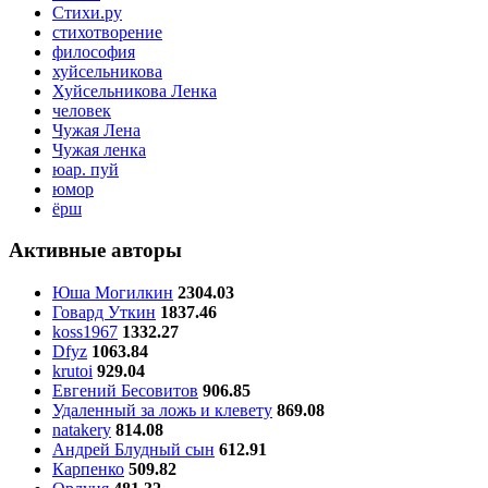
Стихи.ру
стихотворение
философия
хуйсельникова
Хуйсельникова Ленка
человек
Чужая Лена
Чужая ленка
юар. пуй
юмор
ёрш
Активные авторы
Юша Могилкин
2304.03
Говард Уткин
1837.46
koss1967
1332.27
Dfyz
1063.84
krutoi
929.04
Евгений Бесовитов
906.85
Удаленный за ложь и клевету
869.08
natakery
814.08
Андрей Блудный сын
612.91
Карпенко
509.82