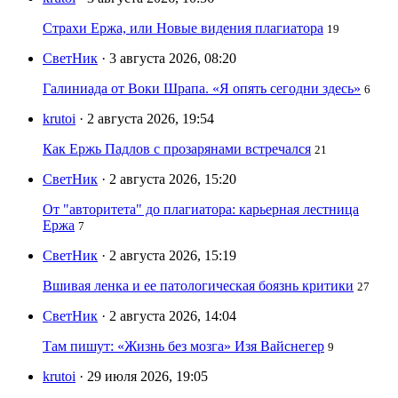
Страхи Ержа, или Новые видения плагиатора
19
СветНик
· 3 августа 2026, 08:20
Галиниада от Воки Шрапа. «Я опять сегодни здесь»
6
krutoi
· 2 августа 2026, 19:54
Как Ержь Падлов с прозарянами встречался
21
СветНик
· 2 августа 2026, 15:20
От "авторитета" до плагиатора: карьерная лестница
Ержа
7
СветНик
· 2 августа 2026, 15:19
Вшивая ленка и ее патологическая боязнь критики
27
СветНик
· 2 августа 2026, 14:04
Там пишут: «Жизнь без мозга» Изя Вайснегер
9
krutoi
· 29 июля 2026, 19:05