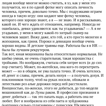
лицам вообще многое можно считать, я хз, как у меня это
получается, но я по одной фотке могу описать личность
человека, причем, довольно точно. Мы с подружками играем
иногда в такую игру: они кидают мне фотку человека,
которого они хорошо знают, а я — не знаю. И я рассказываю,
какой он. И чего ждать от отношенек, например. Никогда не
ошибалась, девки удивляются: как ты угадываешь? — А я не
угадываю, у меня в мозгу какой-то хитрый сканер на
человеков зашит. Вижу даже, кто гей, а кто просто мизогин и
жопошник, как гриня. Пороки и девиации вообще очень
хорошо видны. И детские травмы еще. Работала бы я в HR —
была бы лучшим рекрутером.
Так вот, юная мошонкина была относительно нормальная. Не
шибко умная, не очень старательная, такая хорошистка с
тройками. Но воображуля, считала себя хитрее всех (и до сих
пор считает). Может, по-житейски, она кого-то перехетрить
может — но в общем, не ума палата точно. И очень хотелось
ей денег и славы, причем, делать нихуя — а получать дохуя. И
поклонников толпу, чтоб на руках носили, обожали и
лепестками роз алые дорожки перед ней расстилали.
Внешностью, по-женски, этого не добиться, до топ-модели
мошонкиной как до Луны раком. В профессии признания и
денег добиться — так это пахать надо, а работать она не
любит. Вот и вообразила из себя паета и хуйдожника
(картинки сильно сплагиачены с порисулек Шклярского,