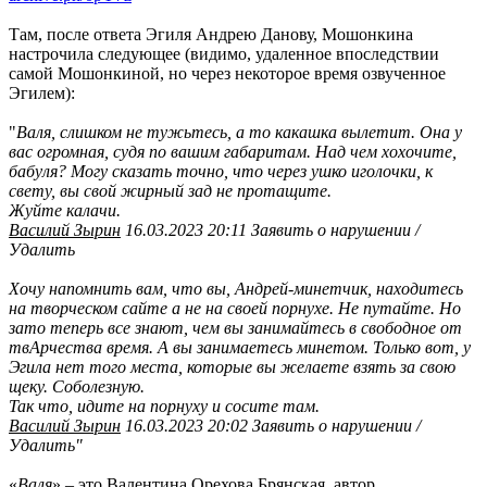
Там, после ответа Эгиля Андрею Данову, Мошонкина
настрочила следующее (видимо, удаленное впоследствии
самой Мошонкиной, но через некоторое время озвученное
Эгилем):
"
Валя, слишком не тужьтесь, а то какашка вылетит. Она у
вас огромная, судя по вашим габаритам. Над чем хохочите,
бабуля? Могу сказать точно, что через ушко иголочки, к
свету, вы свой жирный зад не протащите.
Жуйте калачи.
Василий Зырин
16.03.2023 20:11 Заявить о нарушении /
Удалить
Хочу напомнить вам, что вы, Андрей-минетчик, находитесь
на творческом сайте а не на своей порнухе. Не путайте. Но
зато теперь все знают, чем вы занимайтесь в свободное от
твАрчества время. А вы занимаетесь минетом. Только вот, у
Эгила нет того места, которые вы желаете взять за свою
щеку. Соболезную.
Так что, идите на порнуху и сосите там.
Василий Зырин
16.03.2023 20:02 Заявить о нарушении /
Удалить"
«
Валя
» – это Валентина Орехова Брянская, автор,