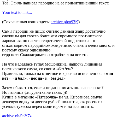
Тов. Эгиль написал пародию на ее примитивнейший текст:
Your text to link...
(Сохраненная копия здесь:
archive.ph/o93j9
)
Сам я пародий не пишу, считаю данный жанр достаточно
сложным для своего более чем скромного поэтического
дарования, но насчет теоретической подготовки – о
стихотворном пародийном жанре знаю очень и очень много, и
поэтому скажу однозначно:
герр поэт Скаллагримссон отработал на все сто.
На что надеялась тупая Мошонкина, напрочь лишенная
поэтического слуха, со своим «
без да
»?
Правильно, только на ответное и красиво исполненное: «
мин
нет
», «
и бал
», «
пес да
» и «
без дел
».
Зачем обижаться, ежели не дано писать по-человечески?
Но пьяница-фигурантка не такая. )))
Купив в магазине «Пятерочка» на ул. Кирсанова самую
дешевую водку за двести рублей поллитра, ексросенсиха
уселась тухесом перед монитором и начала мстить.
archive.ph/0pY7z