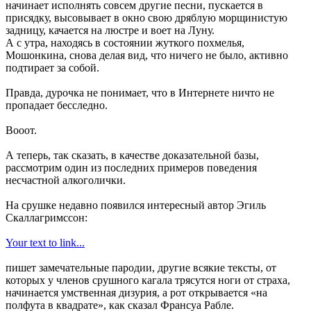
начинает исполнять совсем другие песни, пускается в
присядку, высовывает в окно свою дряблую морщинистую
задницу, качается на люстре и воет на Луну.
А с утра, находясь в состоянии жуткого похмелья,
Мошонкина, снова делая вид, что ничего не было, активно
подтирает за собой.
Правда, дурочка не понимает, что в Интернете ничто не
пропадает бесследно.
Вооот.
А теперь, так сказать, в качестве доказательной базы,
рассмотрим один из последних примеров поведения
несчастной алкоголички.
На срушке недавно появился интересный автор Эгиль
Скаллагримссон:
Your text to link...
пишет замечательные пародии, другие всякие тексты, от
которых у членов срушного кагала трясутся ноги от страха,
начинается умственная дизурия, а рот открывается «на
полфута в квадрате», как сказал Франсуа Рабле.