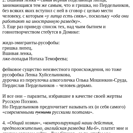
занимающаяся тем же самым, что и гришка, но Пердельников,
без всяких яких вступил с ней в сговор с целью мести
человеку, с которым «
у липца есть связь
», поскольку «
оба они
работают на иностранную разведку
».
3. Еще раз приведу список тех, над чьим бытием и
говнотворчеством стебутся в Домике:
жидо-эмигранты-русофобы:
гришка липец,
Вшивая ленка,
лже-попадья Нотаха Темофеева;
фейковое существо неизвестного происхождения, но тоже
русофобка Ленка Хуйсельникова,
дурочка из переулочка алкоголичка Олька Мошонкин-Cруда,
Пердислав Пердельников – человек-дерьмо.
И все они – паразиты, избравшие в качестве своей жертвы
Русскую Поэзию.
Но Пердельников предпочитает называть их (и себя самого)
«
современными
rускими
русскими поэтами
».
4. «
Общий хозяин
», «
контролирующий наши действия,
предположительно, английская разведка Ми-6
», платит мне и