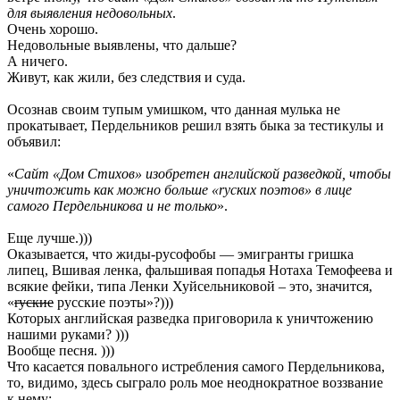
для выявления недовольных
.
Очень хорошо.
Недовольные выявлены, что дальше?
А ничего.
Живут, как жили, без следствия и суда.
Осознав своим тупым умишком, что данная мулька не
прокатывает, Пердельников решил взять быка за тестикулы и
объявил:
«
Сайт «Дом Стихов» изобретен английской разведкой, чтобы
уничтожить как можно больше «rуских поэтов» в лице
самого Пердельникова и не только
».
Еще лучше.)))
Оказывается, что жиды-русофобы — эмигранты гришка
липец, Вшивая ленка, фальшивая попадья Нотаха Темофеева и
всякие фейки, типа Ленки Хуйсельниковой – это, значится,
«
rуские
русские поэты»?)))
Которых английская разведка приговорила к уничтожению
нашими руками? )))
Вообще песня. )))
Что касается повального истребления самого Пердельникова,
то, видимо, здесь сыграло роль мое неоднократное воззвание
к нему: