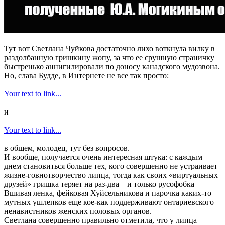
Тут вот Светлана Чуйкова достаточно лихо воткнула вилку в
раздолбанную гришкину жопу, за что ее срушную страничку
быстренько аннигилировали по доносу канадского мудозвона.
Но, слава Будде, в Интернете не все так просто:
Your text to link...
и
Your text to link...
в общем, молодец, тут без вопросов.
И вообще, получается очень интересная штука: с каждым
днем становиться больше тех, кого совершенно не устраивает
жизне-говнотворчество липца, тогда как своих «виртуальных
друзей» гришка теряет на раз-два – и только русофобка
Вшивая ленка, фейковая Хуйсельникова и парочка каких-то
мутных ушлепков еще кое-как поддерживают онтариевского
ненавистников женских половых органов.
Светлана совершенно правильно отметила, что у липца