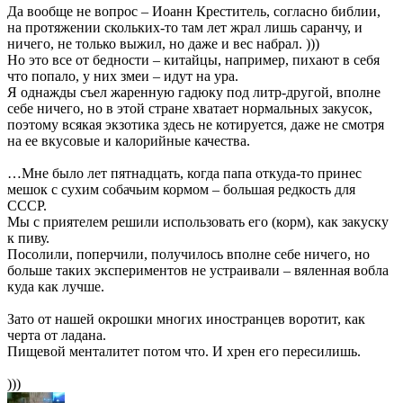
Да вообще не вопрос – Иоанн Креститель, согласно библии,
на протяжении скольких-то там лет жрал лишь саранчу, и
ничего, не только выжил, но даже и вес набрал. )))
Но это все от бедности – китайцы, например, пихают в себя
что попало, у них змеи – идут на ура.
Я однажды съел жаренную гадюку под литр-другой, вполне
себе ничего, но в этой стране хватает нормальных закусок,
поэтому всякая экзотика здесь не котируется, даже не смотря
на ее вкусовые и калорийные качества.
…Мне было лет пятнадцать, когда папа откуда-то принес
мешок с сухим собачьим кормом – большая редкость для
СССР.
Мы с приятелем решили использовать его (корм), как закуску
к пиву.
Посолили, поперчили, получилось вполне себе ничего, но
больше таких экспериментов не устраивали – вяленная вобла
куда как лучше.
Зато от нашей окрошки многих иностранцев воротит, как
черта от ладана.
Пищевой менталитет потом что. И хрен его пересилишь.
)))