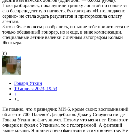
десять вьетнамских донгов (один донг — 0,0032 рубля).
Пока разбирались, пока лупили гришку лопатой по голове за
его беспрецедентную наглость, бухгалтерия «Интеллидженс
сервис» не стала ждать результатов и притормозила оплату
агентам.
Зато сейчас во всем разобрались, и нынче тебе причитается не
только обещанный гонорар, но и еще, в виде компенсации,
специальные летние валенки с личным автографом Кольки
Жескьера.
)))
Говард Уткин
19 апреля 2023, 19:53
↓
+1
Не помню, что я разведчик МИ-6, кроме своих воспоминаний
об агенте 700. Палево? Для дебилов. Даже у Сноудена нигде
Говард Уткин не фигурирует. Потому что меня нет. Если этот
очкарик и бухал с Уткиным, то с голограммой. А фантазий
выше крыши. Я приветствую фантазии в стихотворчестве. Не