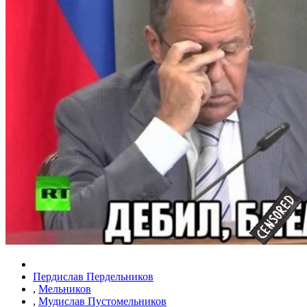
Пердислав Пердельников
,
Мельников
,
Мудислав Пустомельников