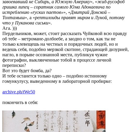
завоевавший не Сибирь, а Южную Америку
», «
жид-русофоб
гришка липец – соратник самого Юма Адонаевича по
истреблению «rуских паетов»
», «
Дмитрий Донской –
Тохтамыш
», а «
рептилоиды правят миром и Луной, потому
что у Пуканова сиськи
».
Ага. )))
Пердельников, может, стоит рассказать Чуйковой всю правду
об тебе – метромане-долбоебе, а заодно о том, как ты не
только клевещешь на честных и порядочных людей, но и
ведешь себя, подобно мерзкой скотине, страдающей дизурией,
нагло, в порыве осознанной мести, публикуя чужие
фотографии, выклянченные тобой в процессе личной
переписки?
Вот это будет бомба, да?
И тебе останется только одно – подобно истинному
гомункулусу, выведенному в лабораторной пробирке:
archive.ph/tWe50
покончить в себя: