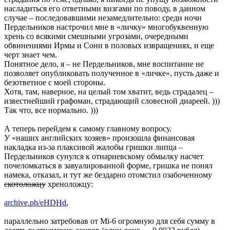
насладиться его ответными визгами по поводу, в данном
случае – последовавшими незамедлительно: среди ночи
Пердельников настрочил мне в «личку» многобуквенную
хрень со всякими смешными угрозами, очередными
обвинениями Ирмы и Сони в половых извращениях, и еще
черт знает чем.
Понятное дело, я – не Пердельников, мне воспитание не
позволяет опубликовать полученное в «личке», пусть даже и
безответное с моей стороны.
Хотя, там, наверное, на целый том хватит, ведь страдалец –
известнейший графоман, страдающий словесной диареей. )))
Так что, все нормально. )))
А теперь перейдем к самому главному вопросу.
У «наших английских хозяев» произошла финансовая
накладка из-за плаксивой жалобы гришки липца –
Пердельников сунулся к отнариевскому обмылку насчет
почеломкаться в завуалированной форме, гришка не понял
намека, отказал, и тут же бездарно отомстил озабоченному
скотоложцу
хреноложцу:
archive.ph/eHDHd
,
параллельно затребовав от Mi-6 огромную для себя сумму в