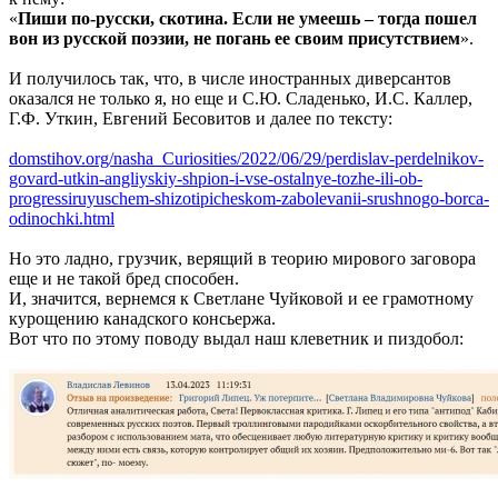
«
Пиши по-русски, скотина. Если не умеешь – тогда пошел
вон из русской поэзии, не погань ее своим присутствием
».
И получилось так, что, в числе иностранных диверсантов
оказался не только я, но еще и С.Ю. Сладенько, И.С. Каллер,
Г.Ф. Уткин, Евгений Бесовитов и далее по тексту:
domstihov.org/nasha_Curiosities/2022/06/29/perdislav-perdelnikov-
govard-utkin-angliyskiy-shpion-i-vse-ostalnye-tozhe-ili-ob-
progressiruyuschem-shizotipicheskom-zabolevanii-srushnogo-borca-
odinochki.html
Но это ладно, грузчик, верящий в теорию мирового заговора
еще и не такой бред способен.
И, значится, вернемся к Светлане Чуйковой и ее грамотному
курощению канадского консьержа.
Вот что по этому поводу выдал наш клеветник и пиздобол: