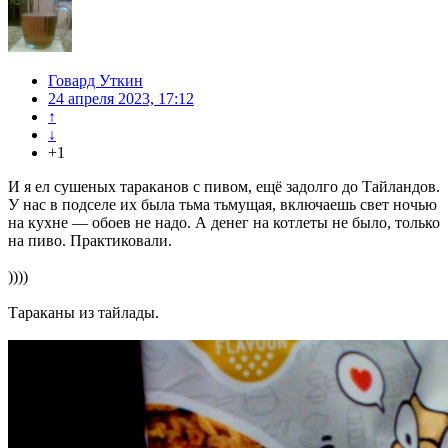
Говард Уткин
24 апреля 2023, 17:12
↑
↓
+1
И я ел сушеных тараканов с пивом, ещё задолго до Тайландов.
У нас в подселе их была тьма тьмущая, включаешь свет ночью
на кухне — обоев не надо. А денег на котлеты не было, только
на пиво. Практиковали.
))))
Тараканы из тайлады.