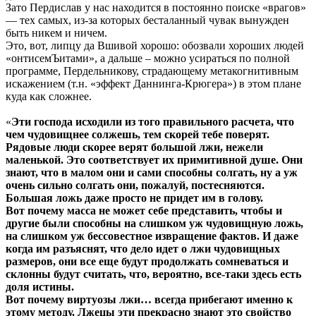
Зато Пердислав у нас находится в постоянно поиске «врагов»
— тех самых, из-за которых бесталанный чувак вынужден
быть никем и ничем.
Это, вот, липцу да Вшивой хорошо: обозвали хороших людей
«онтисемЪитами», а дальше – можно усираться по полной
программе, Пердельникову, страдающему метакогнитивным
искажением (т.н. «эффект Даннинга-Крюгера») в этом плане
куда как сложнее.
«
Эти господа исходили из того правильного расчета, что
чем чудовищнее солжешь, тем скорей тебе поверят.
Рядовые люди скорее верят большой лжи, нежели
маленькой. Это соответствует их примитивной душе. Они
знают, что в малом они и сами способны солгать, ну а уж
очень сильно солгать они, пожалуй, постесняются.
Большая ложь даже просто не придет им в голову.
Вот почему масса не может себе представить, чтобы и
другие были способны на слишком уж чудовищную ложь,
на слишком уж бессовестное извращение фактов. И даже
когда им разъяснят, что дело идет о лжи чудовищных
размеров, они все еще будут продолжать сомневаться и
склонны будут считать, что, вероятно, все-таки здесь есть
доля истины.
Вот почему виртуозы лжи… всегда прибегают именно к
этому методу. Лжецы эти прекрасно знают это свойство