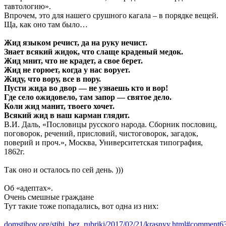
тавтологию».
Впрочем, это для нашего срушного кагала – в порядке вещей.
Ща, как оно там было…
Жид языком речист, да на руку нечист.
Знает всякий жидок, что слаще краденый медок.
Жид мнит, что не крадет, а свое берет.
Жид не горюет, когда у нас ворует.
Жиду, что вору, все в пору.
Пусти жида во двор — не узнаешь кто и вор!
Где село ожидовело, там запор — святое дело.
Коли жид манит, твоего хочет.
Всякий жид в наш карман глядит.
В.И. Даль, «Пословицы русского народа. Сборник пословиц,
поговорок, речений, присловий, чистоговорок, загадок,
поверий и проч.», Москва, Университетская типография,
1862г.
Так оно и осталось по сей день. )))
Об «адептах».
Очень смешные граждане
Тут такие тоже попадались, вот одна из них:
domstihov.org/stihi_bez_rubriki/2017/02/21/krasnyy.html#comment6