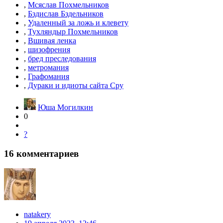
,
Мсяслав Похмельников
,
Бздислав Бздельников
,
Удаленный за ложь и клевету
,
Тухляндыр Похмельников
,
Вшивая ленка
,
шизофрения
,
бред преследования
,
метромания
,
Графомания
,
Дураки и идиоты сайта Сру
Юша Могилкин
0
?
16
комментариев
natakery