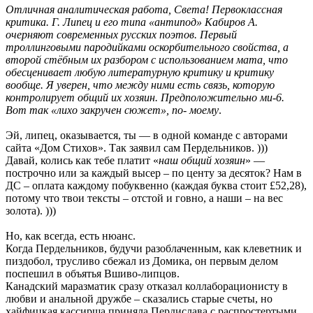
Отличная аналитическая работа, Света! Первоклассная
критика. Г. Липец и его типа «антипод» Кабиров А.
очерняют современных русских поэтов. Первый
троллинговыми пародийками оскорбительного свойства, а
второй стёбным их разбором с использованием мата, что
обесценивает любую литературную критику и критику
вообще. Я уверен, что между ними есть связь, которую
контролирует общий их хозяин. Предположительно ми-6.
Вот так «лихо закручен сюжет», по- моему
.
Эй, липец, оказывается, ты — в одной команде с авторами
сайта «Дом Стихов». Так заявил сам Пердельников. )))
Давай, колись как тебе платит «
наш общий хозяин
» —
построчно или за каждый высер – по центу за десяток? Нам в
ДС – оплата каждому побуквенно (каждая буква стоит £52,28),
потому что твои тексты – отстой и говно, а наши – на вес
золота). )))
Но, как всегда, есть нюанс.
Когда Пердельников, будучи разоблаченным, как клеветник и
пиздобол, трусливо сбежал из Домика, он первым делом
поспешил в объятья Вшиво-липцов.
Канадский маразматик сразу отказал коллаборационисту в
любви и анальной дружбе – сказались старые счеты, но
хайфицкая кассирша приняла Пердислава с распростертыми