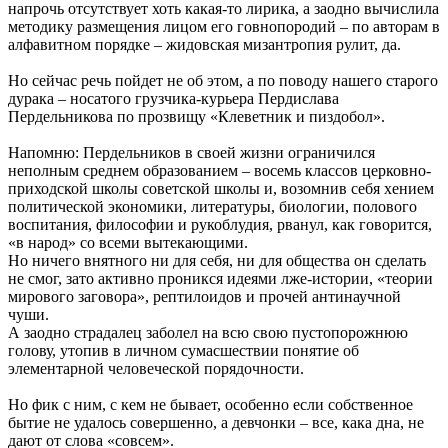
напрочь отсутствует хоть какая-то лирика, а заодно вычислила
методику размещения лицом его говнопородий – по авторам в
алфавитном порядке – жидовская мизантропия рулит, да.
Но сейчас речь пойдет не об этом, а по поводу нашего старого
дурака – носатого грузчика-курьера Пердислава
Пердельникова по прозвищу «Клеветник и пиздобол».
Напомню: Пердельников в своей жизни ограничился
неполным среднем образованием – восемь классов церковно-
приходской школы советской школы и, возомнив себя хением
политической экономики, литературы, биологии, полового
воспитания, философии и рукоблудия, рванул, как говорится,
«в народ» со всеми вытекающими.
Но ничего внятного ни для себя, ни для общества он сделать
не смог, зато активно проникся идеями лже-истории, «теории
мирового заговора», рептилоидов и прочей антинаучной
чуши.
А заодно страдалец заболел на всю свою пустопорожнюю
голову, утопив в личном сумасшествии понятие об
элементарной человеческой порядочности.
Но фик с ним, с кем не бывает, особенно если собственное
бытие не удалось совершенно, а девчонки – все, кака дна, не
дают от слова «совсем».