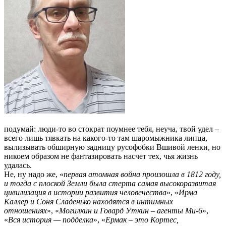
подумай: люди-то во стократ поумнее тебя, неуча, твой удел –
всего лишь тявкать на какого-то там шаромыжника липца,
вылизывать обширную задницу русофобки Вшивой ленки, но
никоем образом не фантазировать насчет тех, чья жизнь
удалась.
Не, ну надо же, «
первая атомная война произошла в 1812 году,
и тогда с плоской Земли была стерта самая высокоразвитая
цивилизация в истории развития человечества
», «
Ирма
Каллер и Соня Сладенько находятся в интимных
отношениях
», «
Могилкин и Говард Уткин – агенты Ми-6
»,
«
Вся история — подделка
», «
Ермак – это Кортес,