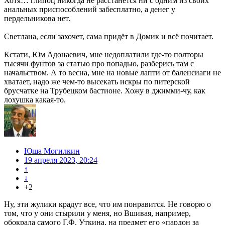
Хотя… глипоц никогда не расстанется ни с одним из своих
анальных приспособлений забесплатно, а денег у
пердельникова нет.
Светлана, если захочет, сама придёт в Домик и всё почитает.
Кстати, Юм Адонаевич, мне недоплатили где-то полторы
тысячи фунтов за статью про попадью, разберись там с
начальством. А то весна, мне на новые лапти от баленсиаги не
хватает, надо же чем-то высекать искры по питерской
брусчатке на Трубецком бастионе. Хожу в джимми-чу, как
лохушка какая-то.
Юша Могилкин
19 апреля 2023, 20:24
↑
↓
+2
Ну, эти жулики крадут все, что им понравится. Не говорю о
том, что у они стырили у меня, но Вшивая, например,
обокрала самого Г.Ф. Уткина, на предмет его «пардон за