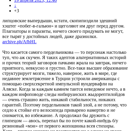
19 апреля 2023, 12:46
↓
+3
липцовские выпердыши, кстати, скопипиздили здешний
хэштег «побег-в-гальюн» и щеголяют им друг перед другом.
Плагиаторы и паразиты, ничего своего придумать не могут,
все тырят у достойных людей, даже дразнилки.
archive.ph/AfbHL
Что касается самого пердельникова — то персонаж настолько
туп, что аж скучен. Я таких адептов альтернативных историй
и прочих теорий заговоров пачками жрала на завтрак, ничего
приятного, невкусно и грустно. Все-таки высшее образование
структурирует мозги, тяжело, наверное, жить в мире, где
недавнее землетрясение в Турции устроили американцы с
помощью сверхсекретной импульсной вундервафли на
Аляске. Когда за каждым камнем таится неведомое нечто, а в
каждом инфоповоде следы нибируанских жыдорептилойдов
— очень страшно жить, никакой стабильности, никаких
гарантий. Поэтому пердельников такой злой, а не потому, что
седло к стойке его велосипеда приварено намертво и не
снимается, во избежание. А продолжал бы дружить с
глипецом — авось, перепал бы по почте какой-нибудь б/у
резиновый «мэн» от первого жопошника всея стихиры.