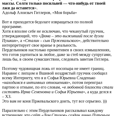
массы. Солги только посильней — что-нибудь от твоей
лжи да останется
».
Адольф Алоизыч Гитлеров, «Моя борьба»
Вот и приходится бедолаге извращаться по полной
программе.
Хотя я вполне себе не исключаю, что чеканутый грузчик,
утверждающий, что «
Дюма – это выживший после дуэли
Пушкин
», а «
Сталин – сын Пржевальского
», действительно
интерпретирует свое вранье в реальность.
Пердельников настолько примитивен в своих измышлениях,
что готов уцепиться за любое, даже за стеб между супругами,
лишь бы, в своем сумасшествии, следовать заветам Гитлера.
Поэтому чудовищная ложь от носопыра не имеет границ.
Наравне с липцом и Вшивой ноздрястый грузчик сообщил
всему Интернету, что я и Софья Юрьевна Сладенько
«
находимся в интимных отношениях
», потом переиграл
партию и отныне, по его словам, «
в любовной близости
стали
состоять Ирма Семеновна и Софья Юрьевна
», а куда делся я
– ХЗ.
Это вам не коня Пржевальского доить, тут все серьезно. )))
Параллельно с этим Пердельников рассказывал каждому
встречному, что
сайт «Дом Стихов» создан лично Путеным