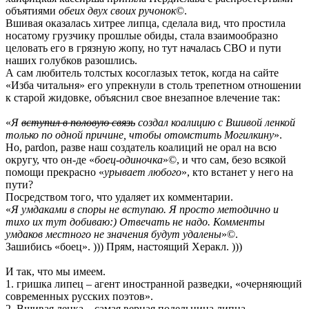
объятиями
обеих двух своих ручонок
©.
Вшивая оказалась хитрее липца, сделала вид, что простила
носатому грузчику прошлые обиды, стала взаимообразно
целовать его в грязную жопу, но тут началась СВО и пути
наших голубков разошлись.
А сам любитель толстых косоглазых теток, когда на сайте
«Изба читальня» его упрекнули в столь трепетном отношении
к старой жидовке, объяснил свое внезапное влечение так:
«
Я
вступил в половую связь
создал коалицию с Вшивой ленкой
только по одной причине, чтобы отомстить Могилкину
».
Но, pardon, разве наш создатель коалиций не орал на всю
округу, что он-де «
боец-одиночка
»©, и что сам, безо всякой
помощи прекрасно «
урывает любого
», кто встанет у него на
пути?
Посредством того, что удаляет их комментарии.
«
Я умдаками в споры не вступаю. Я просто методично и
тихо их тут добиваю:) Отвечать не надо. Комменты
умдаков местного не значения будут удалены
»©.
Зашибись «боец». ))) Прям, настоящий Херакл. )))
И так, что мы имеем.
1. гришка липец – агент иностранной разведки, «очерняющий
современных русских поэтов».
2. Вшивая ленка – самая верная подельница липца,