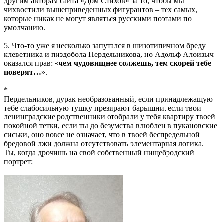
другим авторам сайта «Дом Стихов» за то, чтобы мы
чихвостили вышеприведенных фигурантов – тех самых,
которые никак не могут являться русскими поэтами по
умолчанию.
5. Что-то уже я несколько запутался в шизотипичном бреду
клеветника и пиздобола Пердельникова, но Адольф Алоизыч
оказался прав: «
чем чудовищнее солжешь, тем скорей тебе
поверят…
».
*
Пердельников, дурак необразованный, если принадлежащую
тебе слабосильную тушку презирают барышни, если твои
ленинградские родственники отобрали у тебя квартиру твоей
покойной тетки, если ты до безумства влюблен в пукановские
сиськи, оно вовсе не означает, что в твоей беспредельной
бредовой лжи должна отсутствовать элементарная логика.
Ты, когда дрочишь на свой собственный нищебродский
портрет: