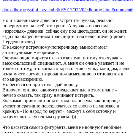
domstihov.org/stihi_bez_rubriki/2017/02/20/edinorog.html#comment
Но и в жизни мне довелось встретить чувака, реально
повернутого на всей это хрени. А чувак – из весьма
«взрослых» дяденек, сейчас ему под шестьдесят, он не женат,
ездит на общественном транспорте и на велосипеде (привет
Пердельникову).
И каждому встречному-поперечному выносит мозг
антинаучными «теориями».
Окружающие мирятся с его заскоками, потому что чувак –
высококлассный специалист. А меня он очень уважает и не
только потому, что когда-то заразил мою тушку ковидом, а еще
из-за моего аргументированно-насмешливого отношения к
его мировоззрению.
Но бесится он при этом – дай дорогу.
Впрочем, они все какие-то неадекватные в этом плане –
нечего сказать, так сразу начинают истерить.
Знакомые приятели-попы в этом плане куда как попроще –
умеют оперативно переключаться со своего на мирское и,
крякнув «Но народ-то верует», махнут в себя соточку и
захрумкают закусочным груздем. )))
Что касается самого фигуранта, меня не волнуют евойные
страдания по теме, однако, я никогда не упущу возможности