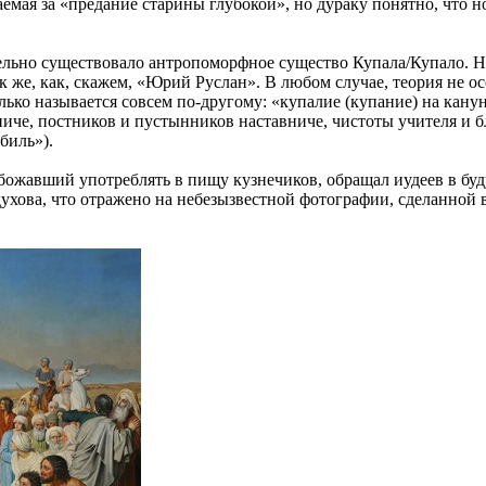
емая за «предание старины глубокой», но дураку понятно, что но
ельно существовало антропоморфное существо Купала/Купало. Но
 же, как, скажем, «Юрий Руслан». В любом случае, теория не ос
Только называется совсем по-другому: «купалие (купание) на кан
ниче, постников и пустынников наставниче, чистоты учителя и 
биль»).
божавший употреблять в пищу кузнечиков, обращал иудеев в бу
одухова, что отражено на небезызвестной фотографии, сделанно