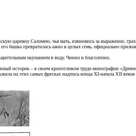
вскую царевну Саломею, чья мать, извиняюсь за выражение, трах
р его башка превратилась ажно в целых семь, официально призна
варительным окунанием в воду. Чинно и благолепно.
нный историк – в своем кропотливом труде-монографии «Древн
жила на этих самых фресках надпись конца XI-начала XII веков