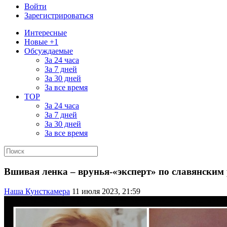
Войти
Зарегистрироваться
Интересные
Новые +1
Обсуждаемые
За 24 часа
За 7 дней
За 30 дней
За все время
TOP
За 24 часа
За 7 дней
За 30 дней
За все время
Вшивая ленка – врунья-«эксперт» по славянски
Наша Кунсткамера
11 июля 2023, 21:59