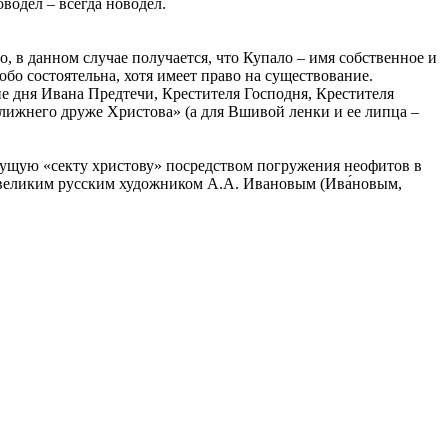
водел – всегда новодел.
, в данном случае получается, что Купало – имя собственное и
обо состоятельна, хотя имеет право на существование.
уне дня Ивана Предтечи, Крестителя Господня, Крестителя
ближнего друже Христова» (а для Вшивой ленки и ее липца –
дущую «секту христову» посредством погружения неофитов в
й великим русским художником А.А. Ивановым (Ива́новым,