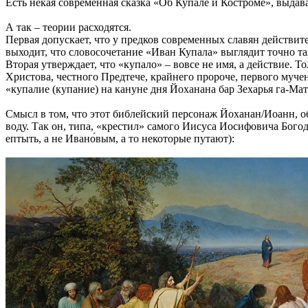
Есть некая современная сказка «Об Купале и Костроме», выдава
А так – теории расходятся.
Первая допускает, что у предков современных славян действит
выходит, что словосочетание «Иван Купала» выглядит точно так
Вторая утверждает, что «купало» – вовсе не имя, а действие. 
Христова, честного Предтече, крайнего пророче, первого муче
«купалие (купание) на кануне дня Йоханана бар Зехарья га-Мат
Смысл в том, что этот библейский персонаж Йоханан/Иоанн, о
воду. Так он, типа, «крестил» самого Иисуса Иосифовича Бог
ептыть, а не Ивано́вым, а то некоторые путают):