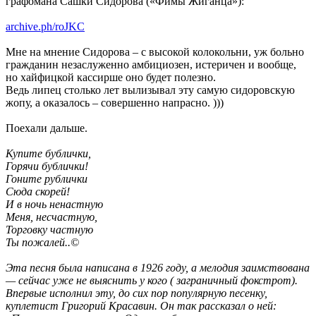
графомана Сашки Сидорова («Фимы Жиганца»):
archive.ph/roJKC
Мне на мнение Сидорова – с высокой колокольни, уж больно
гражданин незаслуженно амбициозен, истеричен и вообще,
но хайфицкой кассирше оно будет полезно.
Ведь липец столько лет вылизывал эту самую сидоровскую
жопу, а оказалось – совершенно напрасно. )))
Поехали дальше.
Купите бублички,
Горячи бублички!
Гоните рублички
Сюда скорей!
И в ночь ненастную
Меня, несчастную,
Торговку частную
Ты пожалей..©
Эта песня была написана в 1926 году, а мелодия заимствована
— сейчас уже не выяснить у кого ( заграничный фокстрот).
Впервые исполнил эту, до сих пор популярную песенку,
куплетист Григорий Красавин. Он так рассказал о ней: