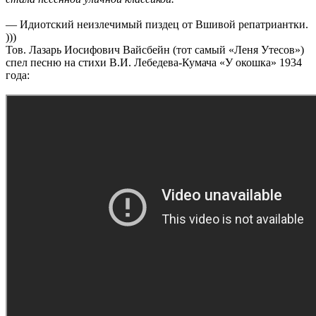
— Идиотский неизлечимый пиздец от Вшивой репатриантки.
)))
Тов. Лазарь Иосифович Вайсбейн (тот самый «Леня Утесов»)
спел песню на стихи В.И. Лебедева-Кумача «У окошка» 1934
года: