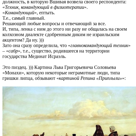
должность, в которую Вшивая возвела своего респондента:
«
Техник, командующий в физиотерапии
».
«
Командующий
», ептыть.
Т.е., самый главный.
Решающий любые вопросы и отвечающий за все.
И, типа, ленка с ним до этого ни разу не общалась на своем
колхозном диалекте сдобренным диким не израильским
акцентом? Да ну. )))
Зато она сразу определила, что «
главнокомандующий техник
»
– «
сабр
», т.е., существо, родившееся на территории
государства Мединат Исраэль.
Это пиздец. ))) Картина Льва Григорьевича Соловьева
«Монахи», которую некоторые неграмотные люди, типа
гришки липца, обзывают «
картиной Репина «Приплыли»
»: