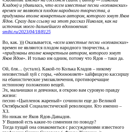
Кладов) и удивилась, что всем известные песни «нэпманских»
времен не являются плодом народного творчества, а
придуманы вполне конкретным автором, которого зовут Яков
Ядов. Сразу дам ссылку на этот рассказ Николая, как на
источник моего дальнейшего вдохновения:
sтihi.ru/2023/04/18/8125
Во, как. ))) Оказывается, «
всем известные песни «нэпманских
»
времен не являются плодом народного творчества, а
«
придуманы вполне конкретным автором, которого зовут
Яков Ядов
». И только им одним, потому что Ядов – таки да.
Ой, бля… (устало). Какой-то Колька Кладов – никому
неизвестный хуй с горы, «
вдохновляет
» хайфицкую кассиршу
на ебанистические умозаключения, противоречащие
истинному положению вещей.
Эх, мальчишки и девчонки, я открою вам суровую правду
жизни:
песню «Цыпленок жареный» сочинили еще до Великой
Октябрьской Социалистической революции. Кто именно –
ХЗ.
Но никак не Яков Ядов-Давыдов.
У Вшивой есть какие-то сомнения по поводу?
Тогда пущай она ознакомиться с рассуждениями известного