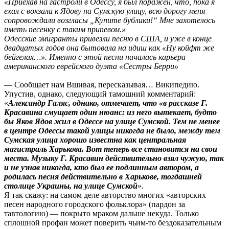
«Приехав на гастроли в Одессу, я был поражен, что, пока я
ехал с вокзала к Ядову на Сумскую улицу, всю дорогу меня
сопровождали возгласы „Купите бублики!“ Мне захотелось
иметь песенку с таким припевом.»
Одесские эмигранты привезли песню в США, и уже в конце
двадцатых годов она бытовала на идиш как «Ну койфт же
бейгелах…». Именно с этой песни началась карьера
американского еврейского дуэта «Сестры Берри»
— Сообщает нам Вшивая, пересказывая… Википедию.
Упустив, однако, следующий тамошний комментарий:
«
Александр Галяс, однако, отмечает, что «в рассказе Г.
Красавина смущает один нюанс: из него вытекает, будто
бы Яков Ядов жил в Одессе на улице Сумской. Тем не менее
в центре Одессы такой улицы никогда не было, между тем
Сумская улица хорошо известна как центральная
магистраль Харькова. Вот теперь все становится на свои
места. Музыку Г. Красавин действительно взял чужую, так
и не узнав никогда, кто был ее подлинным автором, а
родилась песня действительно в Харькове, тогдашней
столице Украины, на улице Сумской
».
Я так скажу: на самом деле авторство многих «авторских
песен народного городского фольклора» (пардон за
тавтологию) — покрыто мраком дальше некуда. Только
сплошной профан может поверить чьим-то бездоказательным