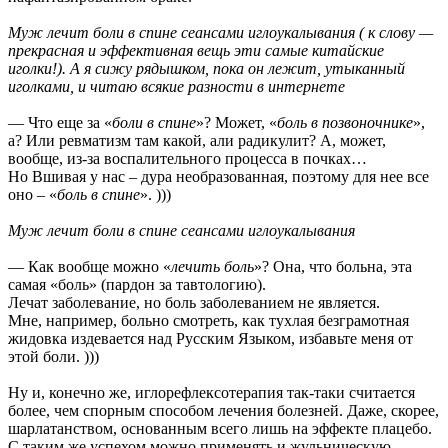
Муж лечит боли в спине сеансами иглоукалывания ( к слову —
прекрасная и эффективная вещь эти самые китайские
иголки!). А я сижу рядышком, пока он лежит, утыканный
иголками, и читаю всякие разности в интернете
— Что еще за «
боли в спине
»? Может, «
боль в позвоночнике
»,
а? Или ревматизм там какой, али радикулит? А, может,
вообще, из-за воспалительного процесса в почках…
Но Вшивая у нас – дура необразованная, поэтому для нее все
оно – «
боль в спине
». )))
Муж лечит боли в спине сеансами иглоукалывания
— Как вообще можно «
лечить боль
»? Она, что больна, эта
самая «боль» (пардон за тавтологию).
Лечат заболевание, но боль заболеванием не является.
Мне, например, больно смотреть, как тухлая безграмотная
жидовка издевается над Русским Языком, избавьте меня от
этой боли. )))
Ну и, конечно же, иглорефлексотерапия так-таки считается
более, чем спорным способом лечения болезней. Даже, скорее,
шарлатанством, основанным всего лишь на эффекте плацебо.
С таким же успехом можно применять и жульническую