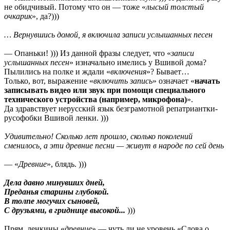
не обидчивый. Потому что он — тоже «
лысый толстый
очкарик
», да?)))
… Вернувшись домой, я включила записи услышанных песен
— Опаньки! ))) Из данной фразы следует, что «
записи
услышанных песен
» изначально имелись у Вшивой дома?
Пылились на полке и ждали «
включения
»? Бывает…
Только, вот, выражение «
включить запись
» означает «
начать
записывать видео или звук при помощи специального
технического устройства (например, микрофона)
».
Да здравствует нерусский язык безграмотной репатриантки-
русофобки Вшивой ленки. )))
Удивительно! Сколько лет прошло, сколько поколений
сменилось, а эти древние песни — живут в народе по сей день
— «
Древние
», блядь. )))
Дела давно минувших дней,
Преданья старины глубокой.
В толпе могучих сыновей,
С друзьями, в гриднице высокой...
)))
Прям, ленкины «
древние
» — чуть ли не уровень «Слова о