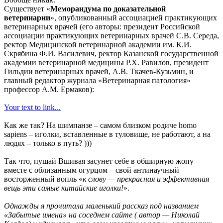
Существует «
Меморандума по доказательной
ветеринарии
», опубликованный ассоциацией практикующих
ветеринарных врачей (его авторы: президент Российской
ассоциации практикующих ветеринарных врачей С.В. Середа,
ректор Медицинской ветеринарной академии им. К.И.
Скрябина Ф.И. Василевич, ректор Казанской государственной
академии ветеринарной медицины Р.Х. Равилов, президент
Гильдии ветеринарных врачей, А.В. Ткачев-Кузьмин, и
главный редактор журнала «Ветеринарная патология»
профессор А.М. Ермаков):
Your text to link...
Как же так? На шимпанзе – самом близком родиче homo
sapiens – иголки, вставленные в туловище, не работают, а на
людях – только в путь? )))
Так что, пущай Вшивая засунет себе в обширную жопу –
вместе с облизанным огурцом – свой антинаучный
восторженный вопль «
к слову — прекрасная и эффективная
вещь эти самые китайские иголки!
».
Однажды я прочитала маленький рассказ под названием
«Забытые имена» на соседнем сайте ( автор — Николай