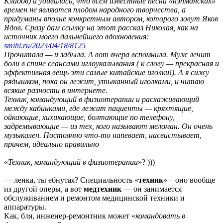
Кладов) и удивилась, что всем известные песни «нэпманских»
времен не являются плодом народного творчества, а
придуманы вполне конкретным автором, которого зовут Яков
Ядов. Сразу дам ссылку на этот рассказ Николая, как на
источник моего дальнейшего вдохновения:
sтihi.ru/2023/04/18/8125
Прочитала — и забыла. А вот вчера вспомнила. Муж лечит
боли в спине сеансами иглоукалывания ( к слову — прекрасная и
эффективная вещь эти самые китайские иголки!). А я сижу
рядышком, пока он лежит, утыканный иголками, и читаю
всякие разности в интернете.
Техник, командующий в физиотерапии и расхаживающий
между кабинками, где лежат пациенты — кряхтящие,
ойкающие, хихикающие, болтающие по телефону,
задремывающие — из тех, кого называют меломан. Он очень
музыкален. Постоянно что-то напевает, насвистывает,
причем, идеально правильно
«
Техник, командующий в физиотерапии
»? )))
— ленка, ты ебнутая? Специальность «
техник
» – оно вообще
из другой оперы, а вот
медтехник
— он занимается
обслуживанием и ремонтом медицинской техники и
аппаратуры.
Как, бля, инженер-ремонтник может «
командовать в