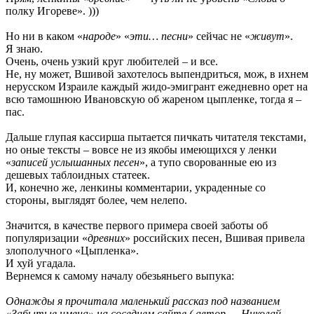
полку Игореве». )))
Но ни в каком «
народе
» «
эти… песни
» сейчас не «
живут
».
Я знаю.
Очень, очень узкий круг любителей – и все.
Не, ну может, Вшивой захотелось выпендриться, мож, в ихнем
нерусском Израиле каждый жидо-эмигрант ежедневно орет на
всю тамошнюю Ивановскую об жареном цыпленке, тогда я –
пас.
Дальше глупая кассирша пытается пичкать читателя текстами,
но оные тексты – вовсе не из якобы имеющихся у ленки
«
записей услышанных песен
», а тупо сворованные ею из
дешевых таблоидных статеек.
И, конечно же, ленкины комментарии, украденные со
стороны, выглядят более, чем нелепо.
Значится, в качестве первого примера своей заботы об
популяризации «
древних
» российских песен, Вшивая привела
злополучного «Цыпленка».
И хуй угадала.
Вернемся к самому началу обезьяньего выпука:
Однажды я прочитала маленький рассказ под названием
«Забытые имена» на соседнем сайте ( автор — Николай