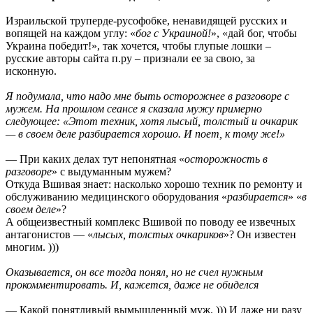
Израильской труперде-русофобке, ненавидящей русских и
вопящей на каждом углу: «
бог с Украиной!
», «дай бог, чтобы
Украина победит!», так хочется, чтобы глупые лошки –
русские авторы сайта п.ру – признали ее за свою, за
исконную.
Я подумала, что надо мне быть осторожнее в разговоре с
мужем. На прошлом сеансе я сказала мужу примерно
следующее: «Этот техник, хотя лысый, толстый и очкарик
— в своем деле разбирается хорошо. И поет, к тому же!»
— При каких делах тут непонятная «
осторожность в
разговоре
» с выдуманным мужем?
Откуда Вшивая знает: насколько хорошо техник по ремонту и
обслуживанию медицинского оборудования «
разбирается
» «
в
своем деле
»?
А общеизвестный комплекс Вшивой по поводу ее извечных
антагонистов — «
лысых, толстых очкариков
»? Он известен
многим. )))
Оказывается, он все тогда понял, но не счел нужным
прокомментировать. И, кажется, даже не обиделся
— Какой понятливый вымышленный муж. ))) И даже ни разу