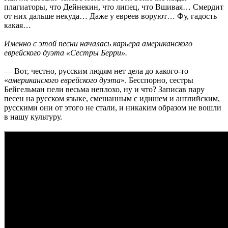
плагиаторы, что Дейнекин, что липец, что Вшивая… Смердит
от них дальше некуда… Даже у евреев воруют… Фу, гадость
какая…
Именно с этой песни началась карьера американского
еврейского дуэта «Сестры Берри».
— Вот, честно, русским людям нет дела до какого-то
«
американского еврейского дуэта
». Бесспорно, сестры
Бейгельман пели весьма неплохо, ну и что? Записав пару
песен на русском языке, смешанным с идишем и английским,
русскими они от этого не стали, и никаким образом не вошли
в нашу культуру.