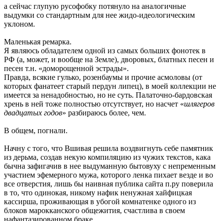
а сейчас глупую русофобку потянуло на аналогичные
выдумки со стандартным для нее жидо-идеологическим
уклоном.
Маленькая ремарка.
Я являюсь обладателем одной из самых больших фонотек в
РФ (а, может, и вообще на Земле), дворовых, блатных песен и
песен т.н. «доморощенной эстрады».
Правда, всякие гулько, розенбаумы и прочие асмоловы (от
которых фанатеет старый пердун липец), в моей коллекции не
имеется за ненадобностью, но не суть. Палаточно-бардовская
хрень в ней тоже полностью отсутствует, но насчет «
шлягеров
двадцатых годов
» разбираюсь более, чем.
В общем, погнали.
Начну с того, что Вшивая решила воздвигнуть себе памятник
из дерьма, создав некую компиляцию из чужих текстов, кака
бычна зафигачив в нее выдуманную бытовуху с непременным
участием эфемерного мужа, которого ленка пихает везде и во
все отверстия, лишь бы наивная публика сайта п.ру поверила
в то, что одинокая, никому нафик ненужная хайфицкая
кассирша, проживающая в убогой комнатенке одного из
блоков марокканского общежития, счастлива в своем
нафантазированном браке.