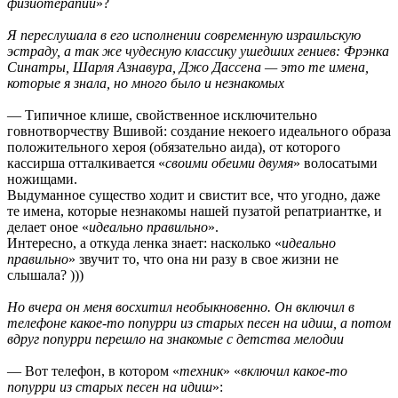
физиотерапии
»?
Я переслушала в его исполнении современную израильскую
эстраду, а так же чудесную классику ушедших гениев: Фрэнка
Синатры, Шарля Азнавура, Джо Дассена — это те имена,
которые я знала, но много было и незнакомых
— Типичное клише, свойственное исключительно
говнотворчеству Вшивой: создание некоего идеального образа
положительного хероя (обязательно аида), от которого
кассирша отталкивается «
своими обеими двумя
» волосатыми
ножищами.
Выдуманное существо ходит и свистит все, что угодно, даже
те имена, которые незнакомы нашей пузатой репатриантке, и
делает оное «
идеально правильно
».
Интересно, а откуда ленка знает: насколько «
идеально
правильно
» звучит то, что она ни разу в свое жизни не
слышала? )))
Но вчера он меня восхитил необыкновенно. Он включил в
телефоне какое-то попурри из старых песен на идиш, а потом
вдруг попурри перешло на знакомые с детства мелодии
— Вот телефон, в котором «
техник
» «
включил какое-то
попурри из старых песен на идиш
»: