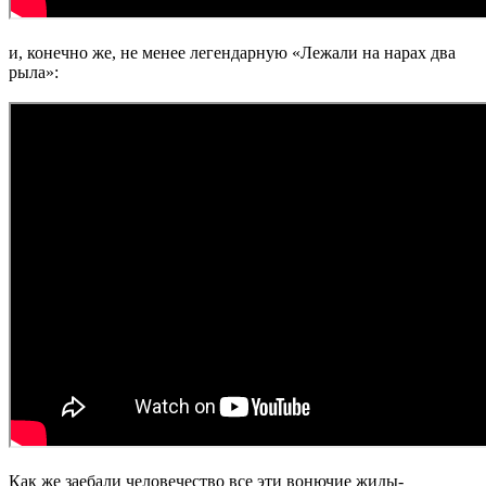
и, конечно же, не менее легендарную «Лежали на нарах два
рыла»:
Как же заебали человечество все эти вонючие жиды-