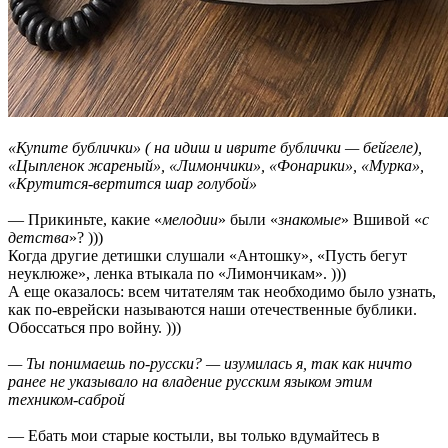
«Купите бублички» ( на идиш и иврите бублички — бейгеле),
«Цыпленок жареный», «Лимончики», «Фонарики», «Мурка»,
«Крутится-вертится шар голубой»
— Прикиньте, какие «
мелодии
» были «
знакомые
» Вшивой «
с
детства
»? )))
Когда другие детишки слушали «Антошку», «Пусть бегут
неуклюже», ленка втыкала по «Лимончикам». )))
А еще оказалось: всем читателям так необходимо было узнать,
как по-еврейски называются наши отечественные бублики.
Обоссаться про войну. )))
— Ты понимаешь по-русски? — изумилась я, так как ничто
ранее не указывало на владение русским языком этим
техником-саброй
— Ебать мои старые костыли, вы только вдумайтесь в