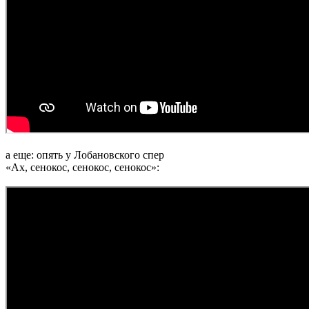
а еще: опять у Лобановского спер
«Ах, сенокос, сенокос, сенокос»: