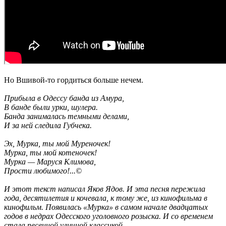
Но Вшивой-то гордиться больше нечем.
Прибыла в Одессу банда из Амура,
В банде были урки, шулера.
Банда занималась темными делами,
И за ней следила Губчека.
Эх, Мурка, ты мой Муреночек!
Мурка, ты мой котеночек!
Мурка — Маруся Климова,
Прости любимого!...©
И этот текст написал Яков Ядов. И эта песня пережила
года, десятилетия и кочевала, к тому же, из кинофильма в
кинофильм. Появилась «Мурка» в самом начале двадцатых
годов в недрах Одесского уголовного розыска. И со временем
стала песенной уличной классикой.