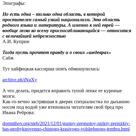
Эпиграфы:
Но есть одна – только одна область, в которой
простителен самый узкий национализм. Эта область
родного языка и литературы. А именно к ней еврей —
вообще легко ко всему приспосабливающийся — относится
с величайшей небрежностью
А.И. Куприн
Тогда пусть прочтет правду и о своих «шедеврах»
Сабж
Тут хайфицкая кассирша опять обмишулилась:
archive.ph/iNuXy
А что делать, придется вправить тупой ленке ее куриные
мозги.
Как-то вечно застрявшая в дверях специалистка по дыханию
носом под водой уже втюхивала читателям свой бред про
Ивана Реброва:
domstihov.org/steb/2021/12/01/gustoy-pregustoy-nizkiy-prenizkiy-
bas-neobyknovenno-chistogo-krasivogo-volshebnogo-tembra.html