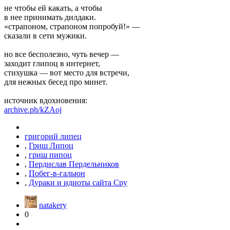
не чтобы ей какать, а чтобы
в нее принимать дилдаки.
«страпоном, страпоном попробуй!» —
сказали в сети мужики.
но все бесполезно, чуть вечер —
заходит глипоц в интернет,
стихушка — вот место для встречи,
для нежных бесед про минет.
источник вдохновения:
archive.ph/kZAoj
григорий липец
,
Гриш Липоц
,
гриш пипоц
,
Пердислав Пердельников
,
Побег-в-гальюн
,
Дураки и идиоты сайта Сру
natakery
0