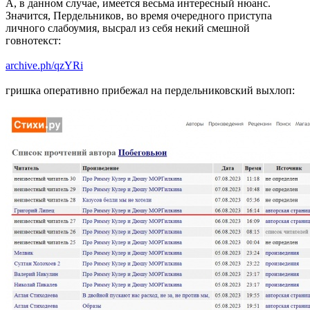
А, в данном случае, имеется весьма интересный нюанс.
Значится, Пердельников, во время очередного приступа
личного слабоумия, высрал из себя некий смешной
говнотекст:
archive.ph/qzYRi
гришка оперативно прибежал на пердельниковский выхлоп: