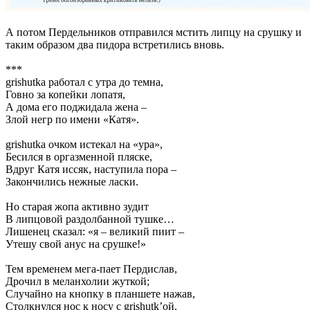
А потом Пердельников отправился мстить липцу на срушку и
таким образом два пидора встретились вновь.
***
grishutka работал с утра до темна,
Говно за копейки лопатя,
А дома его поджидала жена –
Злой негр по имени «Катя».
grishutka очком истекал на «ура»,
Бесился в оргазменной пляске,
Вдруг Катя иссяк, наступила пора –
Закончились нежные ласки.
Но старая жопа активно зудит
В липцовой раздолбанной тушке…
Лишенец сказал: «я – великий пиит –
Утешу свой анус на срушке!»
Тем временем мега-пает Пердислав,
Дрочил в меланхолии жуткой;
Случайно на кнопку в планшете нажав,
Столкнулся нос к носу с grishutk’ой.