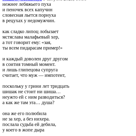
нежнее лебяжьего пуха
и пеночек всех капучин
словесная льется порнуха
в рецухах у недомужчин.
как сладко липоц лобызает
мстяслава малафьевый хер,
а тот говорит ему: «зая,
ты всем пидарасам пример!»
и каждый доволен друг другом
в соития томный момент.
и лишь глипецова супруга
считает, что муж — импотент,
поскольку у грини лет тридцать
шишак не стоит ни шиша…
неужто ей с ним разводиться?
а как же там эта… душа?
она же его полюбила
не за хер, а без нихера.
послала судьба ей дебила,
у коего в жопе дыра