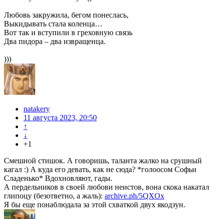
Любовь закружила, бегом понеслась,
Выкидывать стала коленца…
Вот так и вступили в греховную связь
Два пидора – два извращенца.
)))
natakery
11 августа 2023, 20:50
↑
↓
+1
Смешной стишок. А говоришь, таланта жалко на срушный
кагал :) А куда его девать, как не сюда? *голоосом Софьи
Сладенько* Вдохновляют, гады.
А пердельников в своей любови неистов, вона скока накатал
глипоцу (безответно, а жаль):
archive.ph/5QXOx
Я бы еще понаблюдала за этой схваткой двух якодзун.