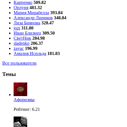
Карпенко
509.82
Орлуня
481.32
Мария Мирабелла
393.84
Александр Лириков
348.84
Лиза Биянова
328.47
jozi
311.80
Иван Близнец
309.50
СветНик
284.98
sladenko
206.37
zayac
196.99
Амалия Исильда
181.83
Все пользователи
Темы
Aфоризмы
Рейтинг: 6.21