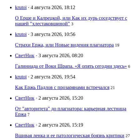
krutoi
· 4 августа 2026, 18:12
О Ерше и Калрецкой, или Как их дурь соседствует с
нашей "хлестаковщиной"
3
krutoi
· 3 августа 2026, 10:56
Страхи Ержа, или Новые видения плагиатора
19
СветНик
· 3 августа 2026, 08:20
Галиниада от Воки Шрапа. «Я опять сегодни здесь»
6
krutoi
· 2 августа 2026, 19:54
Как Ержь Падлов с прозарянами встречался
21
СветНик
· 2 августа 2026, 15:20
От "авторитета" до плагиатора: карьерная лестница
Ержа
7
СветНик
· 2 августа 2026, 15:19
Вшивая ленка и ее патологическая боязнь критики
27