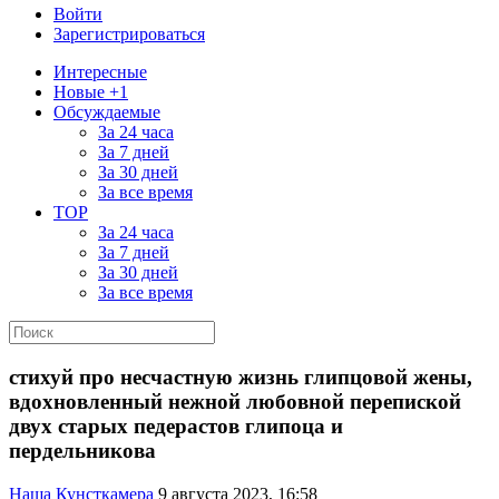
Войти
Зарегистрироваться
Интересные
Новые +1
Обсуждаемые
За 24 часа
За 7 дней
За 30 дней
За все время
TOP
За 24 часа
За 7 дней
За 30 дней
За все время
стихуй про несчастную жизнь глипцовой жены,
вдохновленный нежной любовной перепиской
двух старых педерастов глипоца и
пердельникова
Наша Кунсткамера
9 августа 2023, 16:58