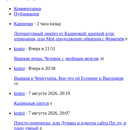
Комментарии
Публикации
Карпенко
· 2 часа назад
Литературный ликбез от Калрецкой: краткий курс
отрицания, или Моё продолжение общения с Фомичём
8
krutoi
· Вчера в 21:51
Вшивая ленка. Человек с двойным мозгом
30
krutoi
· Вчера в 20:58
Вшивая и Чернухина. Кое-что об Есенине и Высоцком
10
krutoi
· 7 августа 2026, 20:19
Калрецкая злится
4
krutoi
· 7 августа 2026, 20:07
Просто переписка, или Дураки и идиоты сайта Пр. ру, и
один умный
8