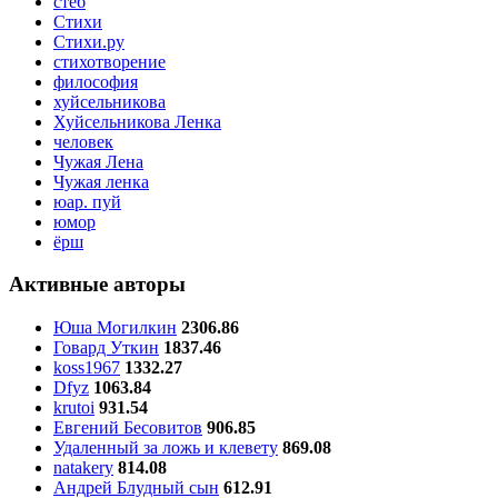
стеб
Стихи
Стихи.ру
стихотворение
философия
хуйсельникова
Хуйсельникова Ленка
человек
Чужая Лена
Чужая ленка
юар. пуй
юмор
ёрш
Активные авторы
Юша Могилкин
2306.86
Говард Уткин
1837.46
koss1967
1332.27
Dfyz
1063.84
krutoi
931.54
Евгений Бесовитов
906.85
Удаленный за ложь и клевету
869.08
natakery
814.08
Андрей Блудный сын
612.91