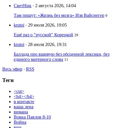
СветНик
· 2 августа 2026, 14:04
Там пишут: «Жизнь без мозга» Изя Вайснегер
9
krutoi
· 29 июля 2026, 19:05
Ещё раз о "русской" Корецкой
29
krutoi
· 28 июля 2026, 19:31
Баллада про вшивую без обсценной лексики, без
единого матерного слова
11
Весь эфир
·
RSS
Теги
<cut>
<h4></h4>
в контакте
ваша лена
вимана
Вовка Павлов 8-10
Война
вша