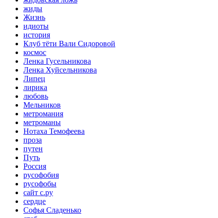
жиды
Жизнь
идиоты
история
Клуб тёти Вали Сидоровой
космос
Ленка Гусельникова
Ленка Хуйсельникова
Липец
лирика
любовь
Мельников
метромания
метроманы
Нотаха Темофеева
проза
путен
Путь
Россия
русофобия
русофобы
сайт с.ру
сердце
Софья Сладенько