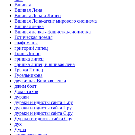
Вшивая
Вшивая Лена
Вшивая Лена и Липец
Вшивая Лена-агент мирового сионизма
Вшивая ленка
Вшивая ленка - фашистка-сионистка
Готическая поэзия
графоманы
григорий липец
Гриш Липоц
гришка липец
гришка липец и вшивая лена
Грыжа Пипец
Гусельникова
двуличная Вшивая ленка
джим болт
Дом стихов
дураки
дураки и идиоты сайта П.ру
дураки и идиоты сайта Пру
дураки и идиоты сайта С.ру
Дураки и идиоты сайта Сру
дух
Душа
жидовская ложь