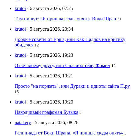
krutoi
· 6 августа 2026, 07:25
Там пишут: «Я пришла сюды опять» Воки Шрап
51
krutoi
· 5 августа 2026, 20:34
Добрые советы от Ерша, или Как Падлов на критику
обиделся
12
krutoi
· 5 августа 2026, 19:23
Ответ моему другу, или Спасибо тебе, Фомич
12
krutoi
· 5 августа 2026, 19:21
Просто "на поржать", или Дураки и идиоты сайта П.ру
15
krutoi
· 5 августа 2026, 19:20
Находчивый графоман Бузыка
9
natakery
· 5 августа 2026, 08:26
Галиниада от Воки Шрапа. «Я пришла сюды опять»
3