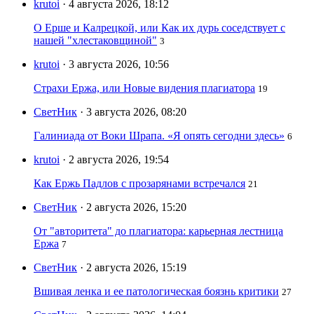
krutoi
· 4 августа 2026, 18:12
О Ерше и Калрецкой, или Как их дурь соседствует с
нашей "хлестаковщиной"
3
krutoi
· 3 августа 2026, 10:56
Страхи Ержа, или Новые видения плагиатора
19
СветНик
· 3 августа 2026, 08:20
Галиниада от Воки Шрапа. «Я опять сегодни здесь»
6
krutoi
· 2 августа 2026, 19:54
Как Ержь Падлов с прозарянами встречался
21
СветНик
· 2 августа 2026, 15:20
От "авторитета" до плагиатора: карьерная лестница
Ержа
7
СветНик
· 2 августа 2026, 15:19
Вшивая ленка и ее патологическая боязнь критики
27