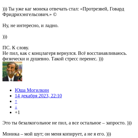
))) Ты уже каг монека отвечать стал: «Протрезвей, Говард
Фридрихэнгельсович.» ©
Ну, не интересно, и ладно.
)))
ПС. К слову.
Не пил, как с концлагеря вернулся. Всё восстанавливаюсь.
физически и душевно. Такой стресс перенес. )))
Юша Могилкин
14 декабря 2023, 22:10
↑
↓
+1
Это ты безалкогольное не пил, а все остальное – запросто. )))
Моника – мой шут; он меня копирует, а не я его. )))