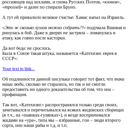
россиянцев над хохлами, и снова Русских Поэтов, «
клонов
»,
«
троллей
» и далее по спирали Бруно.
А тут ей привалило великое счастье: Хамас напал на Израиль.
«
Это ж сколько лузлов можно собрать?!
» подумала Вшивая и
ринулась в бой. Даже в дверях не застряла – ломанулась в
атаку, как говно после касторки.
Да вот беда: не срослось.
Была в Союзе такая штука, называется «Катехизис еврея в
СССР»:
Your text to link...
Об подлинности данной писульки говорит тот факт, что
таки
наши люди
, сколько не старались, но так и не смогли
предоставить ни одного доказательства об том, что она –
профанация.
Так вот, «Катехизис» распространялся только среди своих,
зачитывался и перечитывался на всяких жидовских сборищах
(в т.ч., на «пьянках-гулянках»), и везде воспринимался
жидами на «ура», типа мы – избранные, гои – люди второго
сорта, они наши рабы и т.д. и т.п.