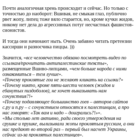
Почти аналогичная хрень происходит и сейчас. Но только с
точностью до наоборот: Вшивая, не смыкая глаз, публично
рвет жопу, липец тоже вяло старается, но, кроме кучки жидов,
никому нет дела до агрессивных потуг несчастных фашистов-
сионистов.
И тогда они начинают ныть. Очень забавно читать претензии
кассирши и разносчика пиццы. )))
Значится, «
все человечество обязано посмотреть видео по
ссылкам/прочитать антипалестинские тексты
»,
размещенные Вшиво-липцами, «
чем больше народа с ними
ознакомиться – тем лучше
».
«
Почему проклятые гои не желают кликать на ссылки?
»
«
Почему никто, кроме пяти-шести человек (жидов и
ебанутых пиздоболов), не хочет выказывать нам
сочувствия?!
»
«
Почему подавляющее большинство гоев – авторов сайтов
с.ру и п.ру – с сочувствием относятся к палестинцам, а про
нас говорят: «Так вам и надо – доигрались?!»
».
«
Мы столько лет активно, ради своего утверждения на
срушке и прушке, вылизывали жопы проклятым русским, а они
нас предают во второй раз – первый был насчет Украины,
сейчас из-за проклятых палестинцев
».