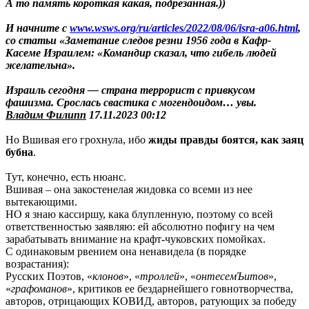
А то память короткая какая, подрезанная.))
И начните с
www.wsws.org/ru/articles/2022/08/06/isra-a06.html
,
со статьи «Заметание следов резни 1956 года в Кафр-
Касеме Израилем: «Командир сказал, что гибель людей
желательна».
Израиль сегодня — страна террорист с привкусом
фашизма. Срослась свастика с могендоидом… увы.
Владим Филипп
17.11.2023 00:12
Но Вшивая его грохнула, ибо
жиды правды боятся, как заяц
бубна
.
Тут, конечно, есть нюанс.
Вшивая – она закостенелая жидовка со всеми из нее
вытекающими.
НО я знаю кассиршу, кака блупленную, поэтому со всей
ответственностью заявляю: ей абсолютно пофигу на чем
зарабатывать внимание на крафт-чуковских помойках.
С одинаковым рвением она ненавидела (в порядке
возрастания):
Русских Поэтов, «
клонов
», «
троллей
», «
онтесемЪитов
»,
«
графоманов
», критиков ее бездарнейшего говнотворчества,
авторов, отрицающих КОВИД, авторов, ратующих за победу