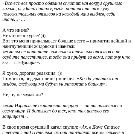
«
Все-все-все просто обязаны сплотиться вокруг срушного
кагала, осудить наших врагов, понаписать нам кучу
положительных отзывов на каждый наш выблев, ведь
иначе…
»…
А что иначе?
Никто не в курсе? )))
Вот это меня прикалывает больше всего – примитивнейший и
наиглупейший жидовский шантаж:
«
если вы не напишите нам положительных отзывов и не
осудите палестинцев, тогда они придут за вами, потому что
вы — следующие
».
Я хуею, дорогая редакция. )))
Помнится, педераст липец мне пел: «
Когда уничтожат
жидов, следующими будут уничтожать башкир
».
Не, ну не мудак ли?
«
если Израиль не остановит террор — он расползется по
всему миру. И доползет до тех, кто так истово его
защищает
».
В свое время срушный кагал скулил: «
Ах, в Доме Стихов
стебутся над Путеным, ах они нарушают все мыслимые и