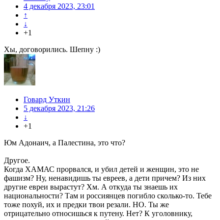
4 декабря 2023, 23:01
↑
↓
+1
Хы, договорились. Шепну :)
Говард Уткин
5 декабря 2023, 21:26
↓
+1
Юм Адонаич, а Палестина, это что?
Другое.
Когда ХАМАС прорвался, и убил детей и женщин, это не
фашизм? Ну, ненавидишь ты евреев, а дети причем? Из них
другие евреи вырастут? Хм. А откуда ты знаешь их
национальности? Там и россиянцев погибло сколько-то. Тебе
тоже похуй, их и предки твои резали. НО. Ты же
отрицательно относишься к путену. Нет? К уголовнику,