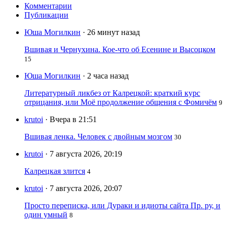
Комментарии
Публикации
Юша Могилкин
· 26 минут назад
Вшивая и Чернухина. Кое-что об Есенине и Высоцком
15
Юша Могилкин
· 2 часа назад
Литературный ликбез от Калрецкой: краткий курс
отрицания, или Моё продолжение общения с Фомичём
9
krutoi
· Вчера в 21:51
Вшивая ленка. Человек с двойным мозгом
30
krutoi
· 7 августа 2026, 20:19
Калрецкая злится
4
krutoi
· 7 августа 2026, 20:07
Просто переписка, или Дураки и идиоты сайта Пр. ру, и
один умный
8