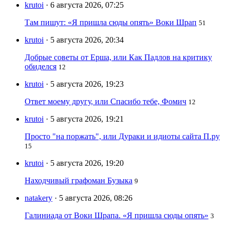
krutoi
· 6 августа 2026, 07:25
Там пишут: «Я пришла сюды опять» Воки Шрап
51
krutoi
· 5 августа 2026, 20:34
Добрые советы от Ерша, или Как Падлов на критику
обиделся
12
krutoi
· 5 августа 2026, 19:23
Ответ моему другу, или Спасибо тебе, Фомич
12
krutoi
· 5 августа 2026, 19:21
Просто "на поржать", или Дураки и идиоты сайта П.ру
15
krutoi
· 5 августа 2026, 19:20
Находчивый графоман Бузыка
9
natakery
· 5 августа 2026, 08:26
Галиниада от Воки Шрапа. «Я пришла сюды опять»
3