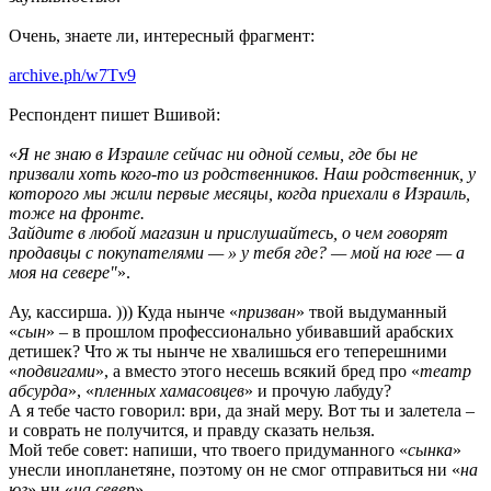
Очень, знаете ли, интересный фрагмент:
archive.ph/w7Tv9
Респондент пишет Вшивой:
«
Я не знаю в Израиле сейчас ни одной семьи, где бы не
призвали хоть кого-то из родственников. Наш родственник, у
которого мы жили первые месяцы, когда приехали в Израиль,
тоже на фронте.
Зайдите в любой магазин и прислушайтесь, о чем говорят
продавцы с покупателями — » у тебя где? — мой на юге — а
моя на севере"
».
Ау, кассирша. ))) Куда нынче «
призван
» твой выдуманный
«
сын
» – в прошлом профессионально убивавший арабских
детишек? Что ж ты нынче не хвалишься его теперешними
«
подвигами
», а вместо этого несешь всякий бред про «
театр
абсурда
», «
пленных хамасовцев
» и прочую лабуду?
А я тебе часто говорил: ври, да знай меру. Вот ты и залетела –
и соврать не получится, и правду сказать нельзя.
Мой тебе совет: напиши, что твоего придуманного «
сынка
»
унесли инопланетяне, поэтому он не смог отправиться ни «
на
юг
» ни «
на север
».