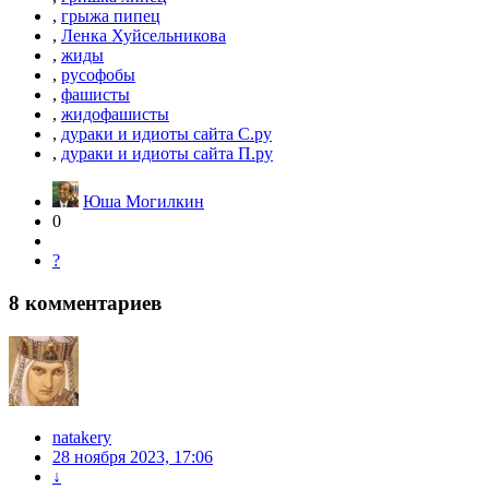
,
грыжа пипец
,
Ленка Хуйсельникова
,
жиды
,
русофобы
,
фашисты
,
жидофашисты
,
дураки и идиоты сайта С.ру
,
дураки и идиоты сайта П.ру
Юша Могилкин
0
?
8
комментариев
natakery
28 ноября 2023, 17:06
↓