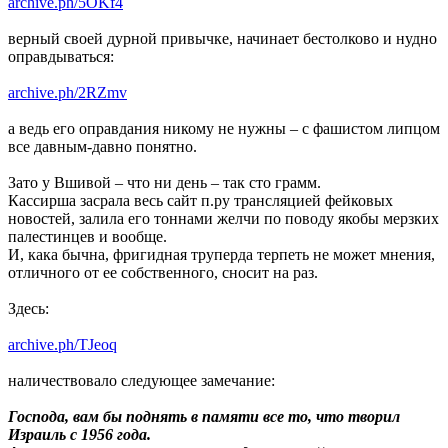
archive.ph/5OKf4
верный своей дурной привычке, начинает бестолково и нудно
оправдываться:
archive.ph/2RZmv
а ведь его оправдания никому не нужны – с фашистом липцом
все давным-давно понятно.
Зато у Вшивой – что ни день – так сто грамм.
Кассирша засрала весь сайт п.ру трансляцией фейковых
новостей, залила его тоннами желчи по поводу якобы мерзких
палестинцев и вообще.
И, кака бычна, фригидная труперда терпеть не может мнения,
отличного от ее собственного, сносит на раз.
Здесь:
archive.ph/TJeoq
наличествовало следующее замечание:
Господа, вам бы поднять в памяти все то, что творил
Израиль с 1956 года.