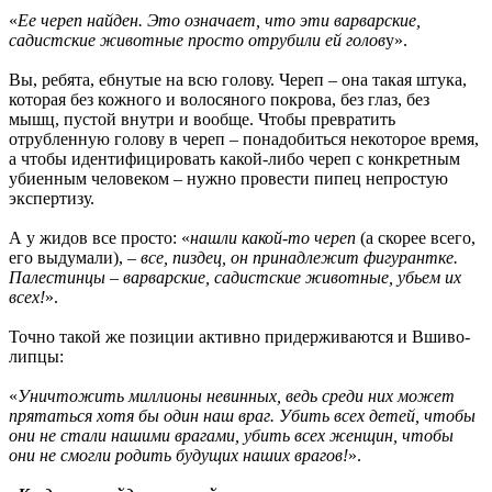
«
Ее череп найден. Это означает, что эти варварские,
садистские животные просто отрубили ей голов
у».
Вы, ребята, ебнутые на всю голову. Череп – она такая штука,
которая без кожного и волосяного покрова, без глаз, без
мышц, пустой внутри и вообще. Чтобы превратить
отрубленную голову в череп – понадобиться некоторое время,
а чтобы идентифицировать какой-либо череп с конкретным
убиенным человеком – нужно провести пипец непростую
экспертизу.
А у жидов все просто: «
нашли какой-то череп
(а скорее всего,
его выдумали), –
все, пиздец, он принадлежит фигурантке.
Палестинцы – варварские, садистские животные, убьем их
всех!
».
Точно такой же позиции активно придерживаются и Вшиво-
липцы:
«
Уничтожить миллионы невинных, ведь среди них может
прятаться хотя бы один наш враг. Убить всех детей, чтобы
они не стали нашими врагами, убить всех женщин, чтобы
они не смогли родить будущих наших врагов!
».