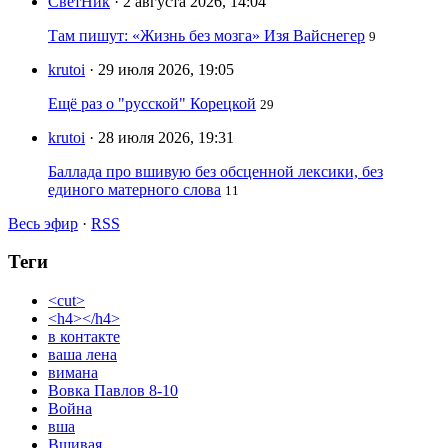
СветНик
· 2 августа 2026, 14:04
Там пишут: «Жизнь без мозга» Изя Вайснегер
9
krutoi
· 29 июля 2026, 19:05
Ещё раз о "русской" Корецкой
29
krutoi
· 28 июля 2026, 19:31
Баллада про вшивую без обсценной лексики, без
единого матерного слова
11
Весь эфир
·
RSS
Теги
<cut>
<h4></h4>
в контакте
ваша лена
вимана
Вовка Павлов 8-10
Война
вша
Вшивая