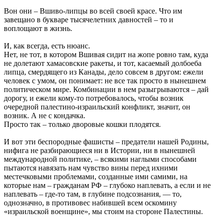
Вон они – Вшиво-липцы во всей своей красе. Что им
завещано в букваре тысячелетних давностей – то и
воплощают в жизнь.
И, как всегда, есть нюанс.
Нет, не тот, в котором Вшивая сидит на жопе ровно там, куда
не долетают хамасовские ракеты, и тот, касаемый долбоеба
липца, смердящего из Канады, дело совсем в другом: ежели
человек с умом, он понимает: не все так просто в нынешнем
политическом мире. Комбинации в нем разыгрываются – дай
дорогу, и ежели кому-то потребовалось, чтобы возник
очередной палестино-израильский конфликт, значит, он
возник. А не с кондачка.
Просто так – только дворовые кошки плодятся.
И вот эти беспородные фашисты – предатели нашей Родины,
нифига не разбирающиеся ни в Истории, ни в нынешней
международной политике, – всякими наглыми способами
пытаются навязать нам чувство вины перед ихними
местечковыми проблемами, созданные ими самими, на
которые нам – гражданам РФ – глубоко наплевать, а если и не
наплевать – где-то там, в глубине подсознания, — то,
однозначно, в противовес набившей всем оскомину
«израильской военщине», мы стоим на стороне Палестины.