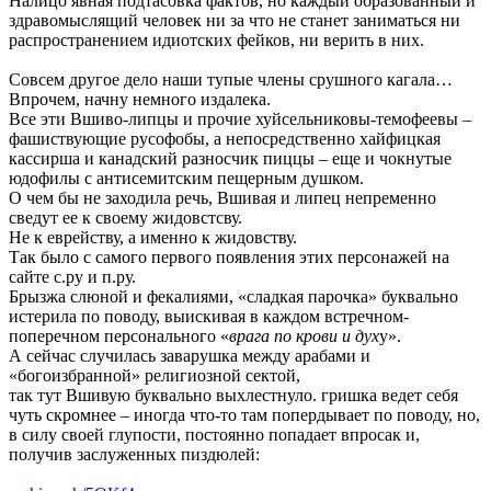
Налицо явная подтасовка фактов, но каждый образованный и
здравомыслящий человек ни за что не станет заниматься ни
распространением идиотских фейков, ни верить в них.
Совсем другое дело наши тупые члены срушного кагала…
Впрочем, начну немного издалека.
Все эти Вшиво-липцы и прочие хуйсельниковы-темофеевы –
фашиствующие русофобы, а непосредственно хайфицкая
кассирша и канадский разносчик пиццы – еще и чокнутые
юдофилы с антисемитским пещерным душком.
О чем бы не заходила речь, Вшивая и липец непременно
сведут ее к своему жидовстсву.
Не к еврейству, а именно к жидовству.
Так было с самого первого появления этих персонажей на
сайте с.ру и п.ру.
Брызжа слюной и фекалиями, «сладкая парочка» буквально
истерила по поводу, выискивая в каждом встречном-
поперечном персонального «
врага по крови и дух
у».
А сейчас случилась заварушка между арабами и
«богоизбранной» религиозной сектой,
так тут Вшивую буквально выхлестнуло. гришка ведет себя
чуть скромнее – иногда что-то там попердывает по поводу, но,
в силу своей глупости, постоянно попадает впросак и,
получив заслуженных пиздюлей: