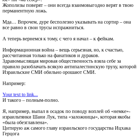
Жополизы поверят – они всегда взаимовыгодно верят в твою
перманентную ложь.
Мда… Впрочем, дуре бесполезно указывать на сортир – она
все равно в свои трусы испражниться.
А теперь вернемся к тому, с чего я начал – к фейкам.
Информационная война – вещь серьезная, но, к счастью,
рассчитанная только на фанатиков и дураков.
Здравомыслящая мировая общественность взяла себе за
правило разоблачать всякую антипалестинскую труху, которой
Израильские СМИ обильно орошают СМИ.
Например:
Your text to link...
И такого – полным-полно.
Я, например, выпал в осадок по поводу воплей об «немке»-
израильтянки Шани Лук, типа «заложницы», которая якобы
«была обезглавлена».
Цитирую аж самого главу израильского государства Ицхака
Герцога