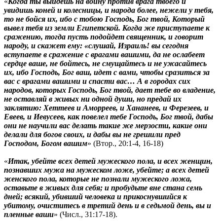
«
Когда ты выйдешь на войну против врага твоего и
увидишь коней и колесницы, и народа более, нежели у тебя,
то не бойся их, ибо с тобою Господь, Бог твой, Который
вывел тебя из земли Египетской. Когда же приступаете к
сражению, тогда пусть подойдет священник, и говорит
народу, и скажет ему: «слушай, Израиль! вы сегодня
вступаете в сражение с врагами вашими, да не ослабеет
сердце ваше, не бойтесь, не смущайтесь и не ужасайтесь
их, ибо Господь, Бог ваш, идет с вами, чтобы сразиться за
вас с врагами вашими и спасти вас… А в городах сих
народов, которых Господь, Бог твой, дает тебе во владение,
не оставляй в живых ни одной души, но предай их
заклятию: Хеттеев и Аморреев, и Хананеев, и Ферезеев, и
Евеев, и Иевусеев, как повелел тебе Господь, Бог твой, дабы
они не научили вас делать такие же мерзости, какие они
делали для богов своих, и дабы вы не грешили пред
Господом, Богом вашим
» (Втор., 20:1-4, 16-18)
«
Итак, убейте всех детей мужеского пола, и всех женщин,
познавших мужа на мужеском ложе, убейте; а всех детей
женского пола, которые не познали мужеского ложа,
оставьте в живых для себя; и пробудьте вне стана семь
дней; всякий, убивший человека и прикоснувшийся к
убитому, очиститесь в третий день и в седьмой день, вы и
пленные ваши
» (Числ., 31:17-18).