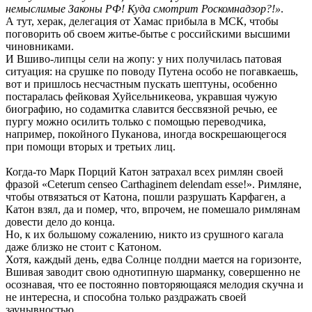
немыслимые Законы РФ! Куда смотрит Роскомнадзор?!»
.
А тут, херак, делегация от Хамас прибыла в МСК, чтобы
поговорить об своем житье-бытье с российскими высшими
чиновниками.
И Вшиво-липцы сели на жопу: у них получилась патовая
ситуация: на срушке по поводу Путена особо не погавкаешь,
вот и пришлось несчастным пускать шептуны, особенно
постаралась фейковая Хуйсельникеова, укравшая чужую
биографию, но содамитка славится бессвязной речью, ее
пургу можно осилить только с помощью переводчика,
например, покойного Пуканова, иногда воскрешающегося
при помощи вторых и третьих лиц.
Когда-то Марк Порций Катон затрахал всех римлян своей
фразой «Ceterum censeo Carthaginem delendam esse!». Римляне,
чтобы отвязаться от Катона, пошли разрушать Карфаген, а
Катон взял, да и помер, что, впрочем, не помешало римлянам
довести дело до конца.
Но, к их большому сожалению, никто из срушного кагала
даже близко не стоит с Катоном.
Хотя, каждый день, едва Солнце полдни мается на горизонте,
Вшивая заводит свою однотипную шарманку, совершенно не
осознавая, что ее постоянно повторяющаяся мелодия скучна и
не интересна, и способна только раздражать своей
заунывностью.