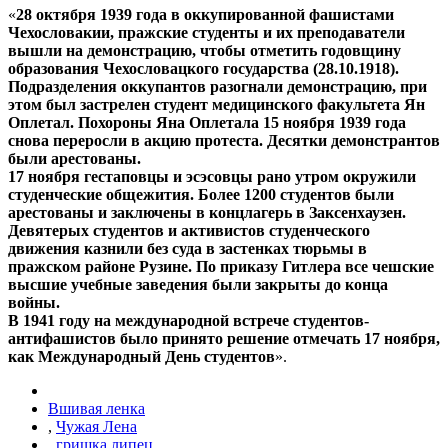
«
28 октября 1939 года в оккупированной фашистами
Чехословакии, пражские студенты и их преподаватели
вышли на демонстрацию, чтобы отметить годовщину
образования Чехословацкого государства (28.10.1918).
Подразделения оккупантов разогнали демонстрацию, при
этом был застрелен студент медицинского факультета Ян
Оплетал. Похороны Яна Оплетала 15 ноября 1939 года
снова переросли в акцию протеста. Десятки демонстрантов
были арестованы.
17 ноября гестаповцы и эсэсовцы рано утром окружили
студенческие общежития. Более 1200 студентов были
арестованы и заключены в концлагерь в Заксенхаузен.
Девятерых студентов и активистов студенческого
движения казнили без суда в застенках тюрьмы в
пражском районе Рузине. По приказу Гитлера все чешские
высшие учебные заведения были закрыты до конца
войны.
В 1941 году на международной встрече студентов-
антифашистов было принято решение отмечать 17 ноября,
как Международный День студентов
».
Вшивая ленка
,
Чужая Лена
,
гришка липец