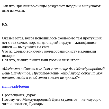
Так что, зря Вшиво-липцы раздувают ноздри и выпускают
дым из жопы.
P.S.
Оказывается, вчера исполнилось сколько-то там протухших
лет с тех самых пор, когда старый пердун – жидофашист
липец — вылупился на свет.
Что ж, сделаю вонючему коллаборационисту маленький
подарок.
Вот что, значит, пишет наш убогий мизантроп:
«
Когда-то в Советском Союзе это еще был Международный
День Студентов. Представляешь, какой мусор держит моя
память, когда я ее об этом совсем не просил?
»
archive.ph/fqgqm
Просвещайся, дурак.
Потому что Международный День студентов – не «мусор»,
читай, поганец, Букварь: