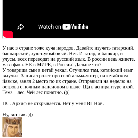
У нас в стране тоже куча народов. Давайте изучать татарский,
башкирский, хуюн-уюмбовый. Нет. И татар, и башкир, и
улусы, всех переводят на русский язык. В россии ведь живете,
маза фака. НЕ в МИРЕ, в России! Дальше что?
У товарища сын в кетай уехал. Отучился там, кетайский езыг
выучил. Записал ролег про свой альма-матер, на кетайском
йазыке, занял 2 место по их стране. Отправили на неделю на
острова с полным пансионом в шале. Ща в аспирантуре ихой.
Тема – лес. Чей лес понятно. (((
ПС. Архиф не открывается. Нет у меня ВПНов.
Ну, вот так. )))