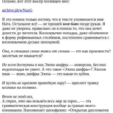
Похоже, вот этот высер посвящен мне:
archive.ph/wNaxG
Я это поняла только потому, что в тексте упоминается имя
Ната. Остальное всё — не пришей
козе баян
пизде рукав. Я
даже не уверена, правильно ли я поняла то, что она хочет
донести до читателя. Косноязычие попадьи, даже облаченное
в форму рифмованных столбиков, постепенно сравнивается с
косноязычием дуськи липоцевой.
Она, в стишках своих таясь от сплина
— это как произнести?
заплетык не языкается?
Не всем доступны в них Эзопа шифры
— инверсии, без них
недопопадья не умеет. А что такое «Эзопа шифры»? Эзопов
язык — знаю, шифры Эзопа — это какая-то хуйня.
И пусть не щиплют праведную лиру!
— щиплют травку
козлики на полянке.
Вечен не ленд-лиз,
А страх, что мы возьмём весь мир за горло..
. — эта
грамматическая конструкция вообще за гранью моего
понимания. Напоминает шизофазию: «Открытая дипломатия