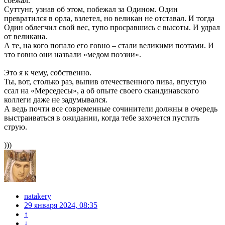
сбежал.
Суттунг, узнав об этом, побежал за Одином. Один
превратился в орла, взлетел, но великан не отставал. И тогда
Один облегчил свой вес, тупо просравшись с высоты. И удрал
от великана.
А те, на кого попало его говно – стали великими поэтами. И
это говно они назвали «медом поэзии».
Это я к чему, собственно.
Ты, вот, столько раз, выпив отечественного пива, впустую
ссал на «Мерседесы», а об опыте своего скандинавского
коллеги даже не задумывался.
А ведь почти все современные сочинители должны в очередь
выстраиваться в ожидании, когда тебе захочется пустить
струю.
)))
natakery
29 января 2024, 08:35
↑
↓