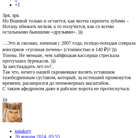
+1
Зря, зря.
Но Вшивой только и остается, как молча скрипеть зубами –
Нотаху обижать нельзя, а то получится, как со всеми
остальными бывшими «друзьями». )))
…Это ж сколько, начиная с 2007 года, псевдо-попадья сожрала
консервов «гусиная печень» (стоимостью в 140 ₽)? )))
Тонны. Не меньше, чем хайфицкая кассирша стрескала
протухших бурекасов. )))
За шестнадцать лет-то?..
Так что, нечего нашей скромняшке вилять уставшим
тазобедренным суставом, который, за истекший промежуток
времени, расширился до неимоверных масштабов.
С таким афедроном даже в райские ворота не протиснуться.
)))
natakery
26 января 2024, 05:55