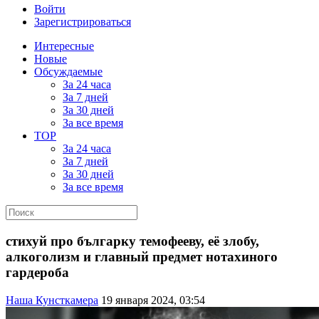
Войти
Зарегистрироваться
Интересные
Новые
Обсуждаемые
За 24 часа
За 7 дней
За 30 дней
За все время
TOP
За 24 часа
За 7 дней
За 30 дней
За все время
стихуй про българку темофееву, её злобу,
алкоголизм и главный предмет нотахиного
гардероба
Наша Кунсткамера
19 января 2024, 03:54