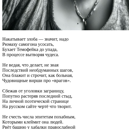
Накатывает злоба — значит, надо
Рюмаху самогона усосать,
Бухает Темофейка до упада,
В процессе вытворяя чудеса.
Не ведая, что делает, не зная
Последствий необдуманных шагов,
Она блажит и строчит, как больная,
Чудовищные вирши про «врагов».
Сбежав от уголовки заграницу,
Попутно растеряв последний стыд,
На личной поэтической странице
На русском сайте чертё что творит.
Не счесть числа эпитетам похабным,
Которыми клеймит она людей.
Рвёт башню у хабалки правослабной