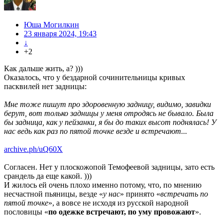
Юша Могилкин
23 января 2024, 19:43
↓
+2
Как дальше жить, а? )))
Оказалось, что у бездарной сочинительницы кривых
пасквилей нет задницы:
Мне тоже пишут про здоровенную задницу, видимо, завидки
берут, вот только задницы у меня отродясь не бывало. Была
бы задница, как у пейзанки, я бы до таких высот поднялась! У
нас ведь как раз по пятой точке везде и встречают...
archive.ph/uQ60X
Согласен. Нет у плоскожопой Темофеевой задницы, зато есть
срандель да еще какой. )))
И жилось ей очень плохо именно потому, что, по мнению
несчастной пьяницы, везде «
у нас
» принято «
встречать по
пятой точке
», а вовсе не исходя из русской народной
пословицы «
по одежке встречают, по уму провожают
».