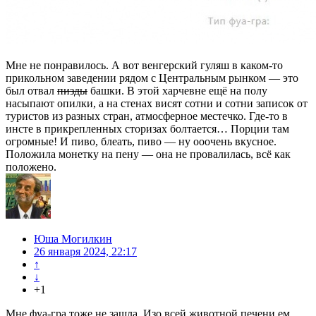
Мне не понравилось. А вот венгерский гуляш в каком-то
прикольном заведении рядом с Центральным рынком — это
был отвал
пизды
башки. В этой харчевне ещё на полу
насыпают опилки, а на стенах висят сотни и сотни записок от
туристов из разных стран, атмосферное местечко. Где-то в
инсте в прикрепленных сторизах болтается… Порции там
огромные! И пиво, блеать, пиво — ну ооочень вкусное.
Положила монетку на пену — она не провалилась, всё как
положено.
Юша Могилкин
26 января 2024, 22:17
↑
↓
+1
Мне фуа-гра тоже не зашла. Изо всей животной печени ем