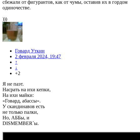
сбежали от фигурантов, как от чумы, оставив их в гордом
одиночестве.
)))
Говард Уткин
2 февраля 2024, 19:47
↑
↓
+2
Я не паэт.
Насрать на ихи кепки,
На ихи майки:
«Говард, абассы».
У скандинавов есть
не только палки,
Но, АББы, и
DISMEMBER`ы.