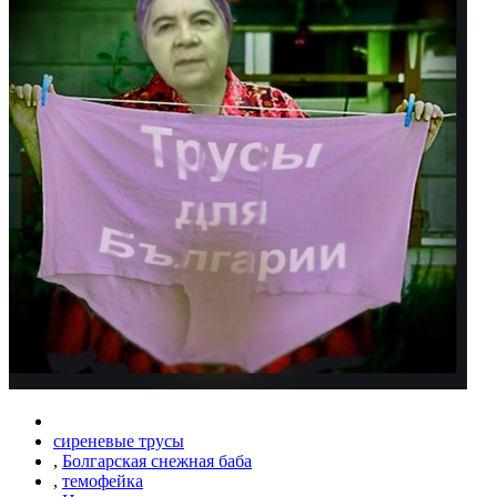
сиреневые трусы
,
Болгарская снежная баба
,
темофейка