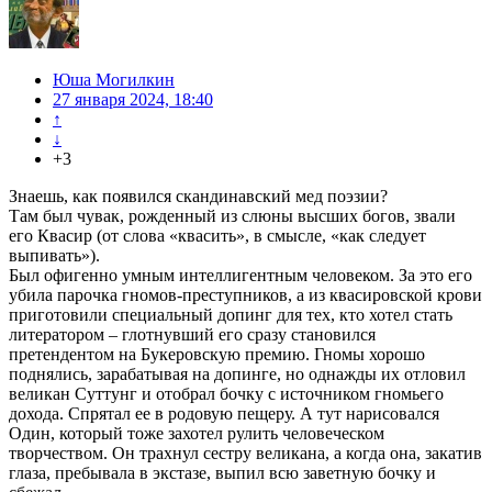
Юша Могилкин
27 января 2024, 18:40
↑
↓
+3
Знаешь, как появился скандинавский мед поэзии?
Там был чувак, рожденный из слюны высших богов, звали
его Квасир (от слова «квасить», в смысле, «как следует
выпивать»).
Был офигенно умным интеллигентным человеком. За это его
убила парочка гномов-преступников, а из квасировской крови
приготовили специальный допинг для тех, кто хотел стать
литератором – глотнувший его сразу становился
претендентом на Букеровскую премию. Гномы хорошо
поднялись, зарабатывая на допинге, но однажды их отловил
великан Суттунг и отобрал бочку с источником гномьего
дохода. Спрятал ее в родовую пещеру. А тут нарисовался
Один, который тоже захотел рулить человеческом
творчеством. Он трахнул сестру великана, а когда она, закатив
глаза, пребывала в экстазе, выпил всю заветную бочку и