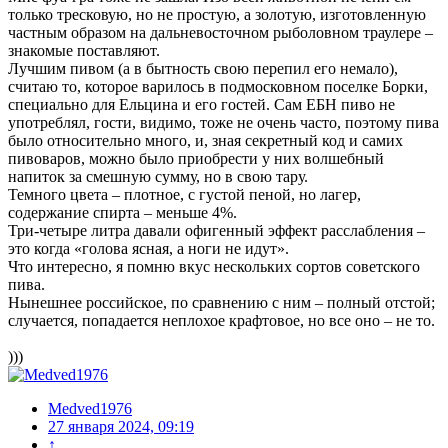
только тресковую, но не простую, а золотую, изготовленную
частным образом на дальневосточном рыболовном траулере –
знакомые поставляют.
Лучшим пивом (а в бытность свою перепил его немало),
считаю то, которое варилось в подмосковном поселке Борки,
специально для Ельцина и его гостей. Сам ЕБН пиво не
употреблял, гости, видимо, тоже не очень часто, поэтому пива
было относительно много, и, зная секретный код и самих
пивоваров, можно было приобрести у них волшебный
напиток за смешную сумму, но в свою тару.
Темного цвета – плотное, с густой пеной, но лагер,
содержание спирта – меньше 4%.
Три-четыре литра давали офигенный эффект расслабления –
это когда «голова ясная, а ноги не идут».
Что интересно, я помню вкус нескольких сортов советского
пива.
Нынешнее российское, по сравнению с ним – полный отстой;
случается, попадается неплохое крафтовое, но все оно – не то.
)))
Medved1976
27 января 2024, 09:19
↑