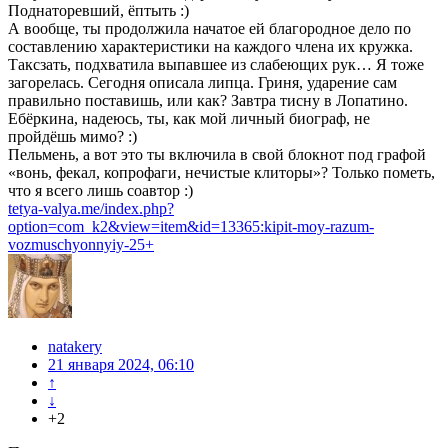
Поднаторевший, ёптыть :)
А вообще, ты продолжила начатое ей благородное дело по
составлению характеристики на каждого члена их кружка.
Таксзать, подхватила выпавшее из слабеющих рук… Я тоже
загорелась. Сегодня описала липца. Гриня, ударение сам
правильно поставишь, или как? Завтра тисну в Лопатино.
Ебёркина, надеюсь, ты, как мой личный биограф, не
пройдёшь мимо? :)
Пельмень, а вот это ты включила в свой блокнот под графой
«вонь, фекал, копрофаги, нечистые клиторы»? Только пометь,
что я всего лишь соавтор :)
tetya-valya.me/index.php?
option=com_k2&view=item&id=13365:kipit-moy-razum-
vozmuschyonnyiy-25+
natakery
21 января 2024, 06:10
↑
↓
+2