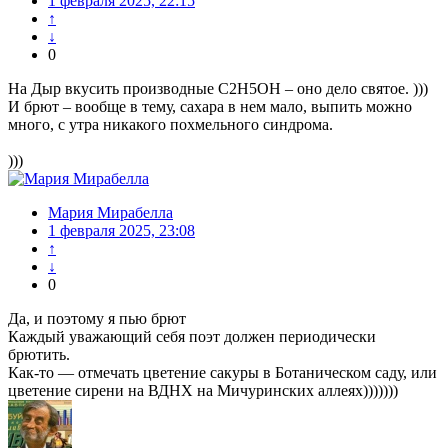
1 февраля 2025, 22:15
↑
↓
0
На Дыр вкусить производные C2H5OH – оно дело святое. )))
И брют – вообще в тему, сахара в нем мало, выпить можно
много, с утра никакого похмельного синдрома.
)))
Мария Мирабелла
1 февраля 2025, 23:08
↑
↓
0
Да, и поэтому я пью брют
Каждый уважающий себя поэт должен периодически
брютить.
Как-то — отмечать цветение сакуры в Ботаническом саду, или
цветение сирени на ВДНХ на Мичуринских аллеях)))))))