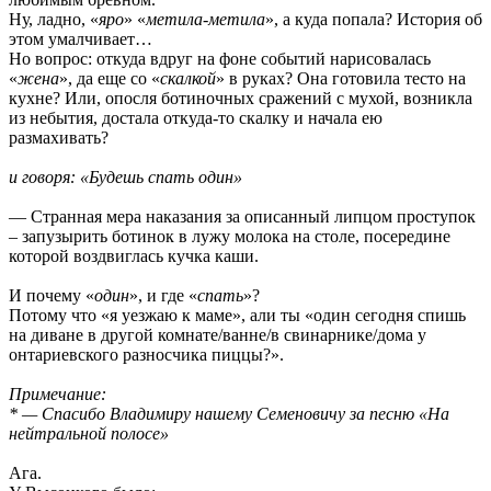
Ну, ладно, «
яро
» «
метила-метила
», а куда попала? История об
этом умалчивает…
Но вопрос: откуда вдруг на фоне событий нарисовалась
«
жена
», да еще со «
скалкой
» в руках? Она готовила тесто на
кухне? Или, опосля ботиночных сражений с мухой, возникла
из небытия, достала откуда-то скалку и начала ею
размахивать?
и говоря: «Будешь спать один»
— Странная мера наказания за описанный липцом проступок
– запузырить ботинок в лужу молока на столе, посередине
которой воздвиглась кучка каши.
И почему «
один
», и где «
спать
»?
Потому что «я уезжаю к маме», али ты «один сегодня спишь
на диване в другой комнате/ванне/в свинарнике/дома у
онтариевского разносчика пиццы?».
Примечание:
* — Спасибо Владимиру нашему Семеновичу за песню «На
нейтральной полосе»
Ага.