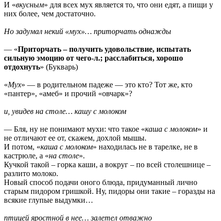
И «
вкусным
» для всех мух является то, что они едят, а пищи у
них более, чем достаточно.
Но задумал некий «мух»… приторчать однажды
— «
Приторчать – получить удовольствие, испытать
сильную эмоцию от чего-л.; расслабиться, хорошо
отдохнуть
» (Букварь)
«
Мух
» — в родительном падеже — это кто? Тот же, кто
«пантер», «амеб» и прочий «овчарк»?
и, увидев на столе… кашу с молоком
— Бля, ну не понимают мухи: что такое «
каша с молоком
» и
не отличают ее от, скажем, дохлой мышы.
И потом, «
каша с молоком
» находилась не в тарелке, не в
кастрюле, а «
на столе
».
Кучкой такой – горка каши, а вокруг – по всей столешнице –
разлито молоко.
Новый способ подачи оного блюда, придуманный лично
старым пидором гришкой. Ну, пидоры они такие – горазды на
всякие глупые выдумки…
птицей яростной в нее… залетел отважно