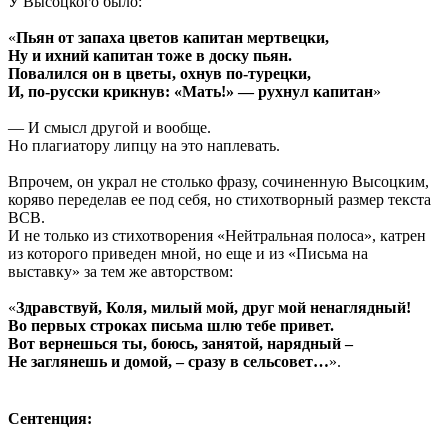
У Высоцкого было:
«
Пьян от запаха цветов капитан мертвецки,
Ну и ихний капитан тоже в доску пьян.
Повалился он в цветы, охнув по-турецки,
И, по-русски крикнув: «Мать!» — рухнул капитан
»
— И смысл другой и вообще.
Но плагиатору липцу на это наплевать.
Впрочем, он украл не столько фразу, сочиненную Высоцким,
коряво переделав ее под себя, но стихотворный размер текста
ВСВ.
И не только из стихотворения «Нейтральная полоса», катрен
из которого приведен мной, но еще и из «Письма на
выставку» за тем же авторством:
«
Здравствуй, Коля, милый мой, друг мой ненаглядный!
Во первых строках письма шлю тебе привет.
Вот вернешься ты, боюсь, занятой, нарядный –
Не заглянешь и домой, – сразу в сельсовет…
».
Сентенция: