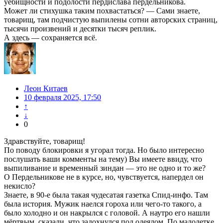
уёбищности и подолости пердислава пердельникова.
Может ли стихушка таким похвастаться? — Сами знаете,
товарищ, там подчистую выпилены сотни авторских страниц,
тысячи произвений и десятки тысяч реплик.
А здесь — сохраняется всё.
Леон Китаев
10 февраля 2025, 17:50
↑
↓
0
Здравствуйте, товарищ!
По поводу блокировки я угорал тогда. Но было интересно
послушать ваши комменты на тему) Вы имеете ввиду, что
выпиливание и временный зиндан — это не одно и то же?
О Пердельникове не в курсе, но, чувствуется, напердел он
некисло?
Знаете, в 90-е была такая чудесатая газетка Спид-инфо. Там
была история. Мужик наелся гороха или чего-то такого, а
было холодно и он накрылся с головой. А наутро его нашли
мёртвым, сказали, что задохнулся под одеялом. По малолетке