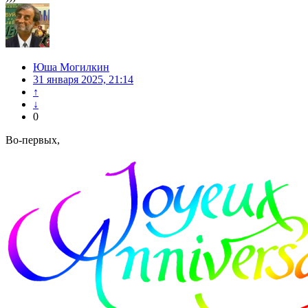
Юша Могилкин
31 января 2025, 21:14
↑
↓
0
Во-первых,