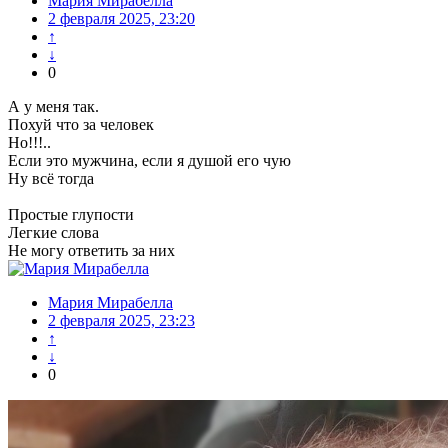
Мария Мирабелла
2 февраля 2025, 23:20
↑
↓
0
А у меня так.
Похуй что за человек
Но!!!..
Если это мужчина, если я душой его чую
Ну всё тогда
Простые глупости
Легкие слова
Не могу ответить за них
Мария Мирабелла
2 февраля 2025, 23:23
↑
↓
0