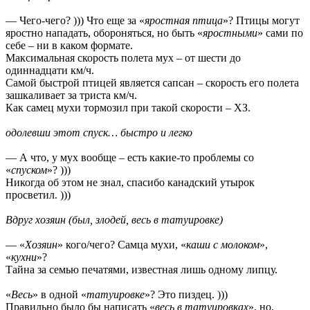
— Чего-чего? ))) Что еще за «
яростная птица
»? Птицы могут
яростно нападать, обороняться, но быть «
яростными
» сами по
себе – ни в каком формате.
Максимальная скорость полета мух – от шести до
одиннадцати км/ч.
Самой быстрой птицей является сапсан – скорость его полета
зашкаливает за триста км/ч.
Как самец мухи тормозил при такой скорости – ХЗ.
одолевши этот спуск… быстро и легко
— А что, у мух вообще – есть какие-то проблемы со
«
спуском
»? )))
Никогда об этом не знал, спасибо канадский утырок
просветил. )))
Вдруг хозяин (был, злодей, весь в татуировке)
— «
Хозяин
» кого/чего? Самца мухи, «
каши с молоком
»,
«
кухни
»?
Тайна за семью печатями, известная лишь одному липцу.
«
Весь
» в одной «
татуировке
»? Это пиздец. )))
Правильно было бы написать «
весь в татуировках
», но,