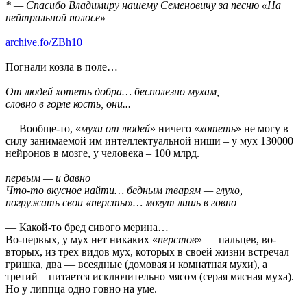
* — Спасибо Владимиру нашему Семеновичу за песню «На
нейтральной полосе»
archive.fo/ZBh10
Погнали козла в поле…
От людей хотеть добра… бесполезно мухам,
словно в горле кость, они...
— Вообще-то, «
мухи от людей
» ничего «
хотеть
» не могу в
силу занимаемой им интеллектуальной ниши – у мух 130000
нейронов в мозге, у человека – 100 млрд.
первым — и давно
Что-то вкусное найти… бедным тварям — глухо,
погружать свои «персты»… могут лишь в говно
— Какой-то бред сивого мерина…
Во-первых, у мух нет никаких «
перстов
» — пальцев, во-
вторых, из трех видов мух, которых в своей жизни встречал
гришка, два — всеядные (домовая и комнатная мухи), а
третий – питается исключительно мясом (серая мясная муха).
Но у липпца одно говно на уме.