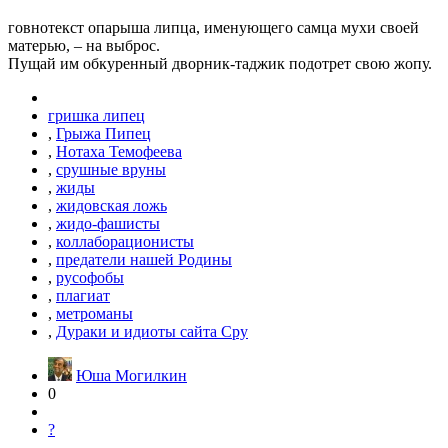
говнотекст опарыша липца, именующего самца мухи своей
матерью, – на выброс.
Пущай им обкуренный дворник-таджик подотрет свою жопу.
гришка липец
,
Грыжа Пипец
,
Нотаха Темофеева
,
срушные вруны
,
жиды
,
жидовская ложь
,
жидо-фашисты
,
коллаборационисты
,
предатели нашей Родины
,
русофобы
,
плагиат
,
метроманы
,
Дураки и идиоты сайта Сру
Юша Могилкин
0
?