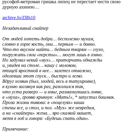
русофоб-метроман гришка липец не перестает нести свою
дурную ахинею…
archive.fo/ZBh10
Незадачливый снайпер
От людей хотеть добра… бесполезно мухам,
словно в горле кость, они… первым — и давно.
Что-то вкусное найти… бедным тварям — глухо,
погружать свои «персты»… могут лишь в говно.
Но задумал некий «мух»… приторчать однажды
и, увидев на столе… кашу с молоком,
птицей яростной в нее… залетел отважно,
одолевши этот спуск… быстро и легко.
Вдруг хозяин (был, злодей, весь в татуировке),
в кухню заглянув как раз, разозлился так,
что уста разверз — и вмиг, размахнувшись ловко,
в «муха», громко крикнув: «Мать!», * запустил башмак.
Проза жизни такова: в «поцелуях» каши
стены все, и стол, и пол. «Мух» же невредим,
а на «снайпера» жена… яро скалкой машет,
метя в лоб и говоря: «Будешь спать один».
Примечание: