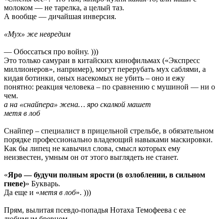
молоком — не тарелка, а целый таз.
А вообще — дичайшая инверсия.
«Мух» же невредим
— Обоссаться про войну. )))
Это только самураи в китайских кинофильмах («Экспресс
миллионеров», например), могут перерубать мух саблями, а
кидая ботинки, оных насекомых не убить – оно и ежу
понятно: реакция человека – по сравнению с мушиной — ни о
чем.
а на «снайпера» жена… яро скалкой машет
метя в лоб
Снайпер – специалист в прицельной стрельбе, в обязательном
порядке профессионально владеющий навыками маскировки.
Как бы липец не кавычил слова, смысл которых ему
неизвестен, умным он от этого выглядеть не станет.
«
Яро — будучи полным ярости (в озлоблении, в сильном
гневе)
» Букварь.
Да еще и «
метя в лоб
». )))
Прям, вылитая псевдо-попадья Нотаха Темофеева с ее
любимым бревном.