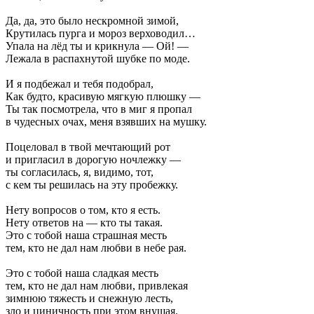
Да, да, это было нескромной зимой,
Крутилась пурга и мороз верховодил…
Упала на лёд ты и крикнула — Ой! —
Лежала в распахнутой шубке по моде.
И я подбежал и тебя подобрал,
Как будто, красивую мягкую плюшку —
Ты так посмотрела, что в миг я пропал
в чудесных очах, меня взявших на мушку.
Поцеловал в твой мечтающий рот
и пригласил в дорогую ночлежку —
ты согласилась, я, видимо, тот,
с кем ты решилась на эту пробежку.
Нету вопросов о том, кто я есть.
Нету ответов на — кто ты такая.
Это с тобой наша страшная месть
тем, кто не дал нам любви в небе рая.
Это с тобой наша сладкая месть
тем, кто не дал нам любви, привлекая
зимнюю тяжесть и снежную лесть,
зло и циничность при этом внушая.