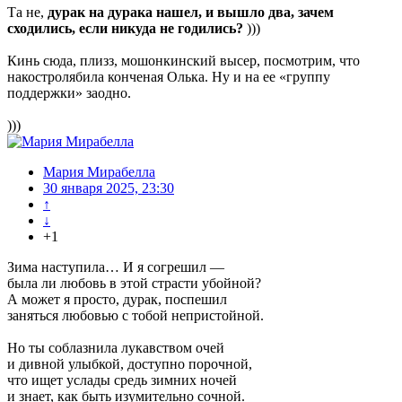
Та не,
дурак на дурака нашел, и вышло два, зачем
сходились, если никуда не годились?
)))
Кинь сюда, плизз, мошонкинский высер, посмотрим, что
накостролябила конченая Олька. Ну и на ее «группу
поддержки» заодно.
)))
Мария Мирабелла
30 января 2025, 23:30
↑
↓
+1
Зима наступила… И я согрешил —
была ли любовь в этой страсти убойной?
А может я просто, дурак, поспешил
заняться любовью с тобой непристойной.
Но ты соблазнила лукавством очей
и дивной улыбкой, доступно порочной,
что ищет услады средь зимних ночей
и знает, как быть изумительно сочной.