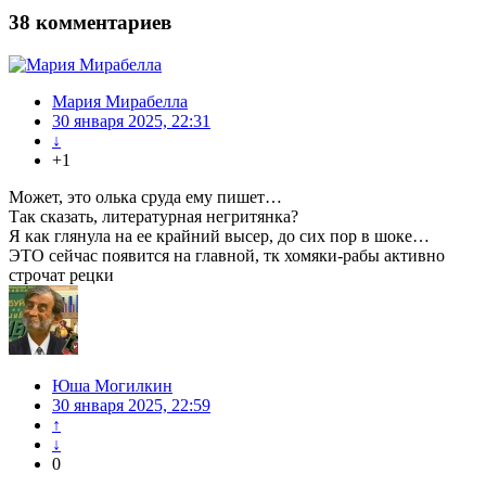
38
комментариев
Мария Мирабелла
30 января 2025, 22:31
↓
+1
Может, это олька сруда ему пишет…
Так сказать, литературная негритянка?
Я как глянула на ее крайний высер, до сих пор в шоке…
ЭТО сейчас появится на главной, тк хомяки-рабы активно
строчат рецки
Юша Могилкин
30 января 2025, 22:59
↑
↓
0