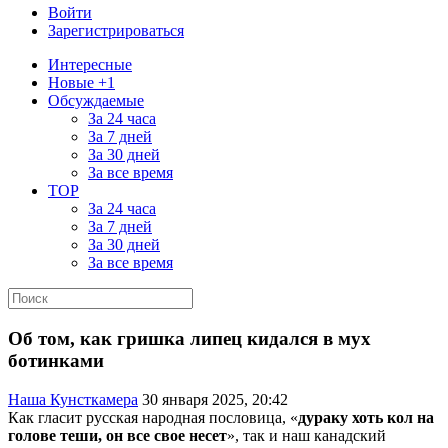
Войти
Зарегистрироваться
Интересные
Новые +1
Обсуждаемые
За 24 часа
За 7 дней
За 30 дней
За все время
TOP
За 24 часа
За 7 дней
За 30 дней
За все время
Об том, как гришка липец кидался в мух
ботинками
Наша Кунсткамера
30 января 2025, 20:42
Как гласит русская народная пословица, «
дураку хоть кол на
голове теши, он все свое несет
», так и наш канадский