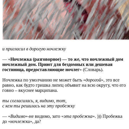
и пригласил в дорогую ночлежку
— «
Ночлежка (разговорное) — то же, что ночлежный дом
ночлежный дом. Приют для бездомных или дешевая
гостиница, предоставляющие ночлег
» (Словарь).
Ночлежка по умолчанию не может быть «
дорогой
», это все
равно, как будто гришка липец объявит на всю округу, что его
говно – вкуснее марципана.
ты согласилась, я, видимо, тот,
с кем ты решилась на эту пробежку
— «
Видимо
»-не видимо, зато «
эта пробежка
». ))) Пробежка
до «
ночлежки
», да?