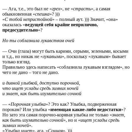
— Ага, т.е., это был не «
грех
», не «
страсть
», а самая
обыкновенная «
спешка
»? )))
«
С тобой непристойной
» – полный аут. ))) Значит, «она»
оказалась «
ведущей себя крайне неприлично,
предосудительно
»?
Но ты соблазнила лукавством очей
— Очи (глаза) могут быть карими, серыми, зелеными, косыми
и т.д., но никак не «
лукавыми
», поскольку «лукавым» бывает
только взгляд.
Правильно здесь написать «соблазнила лукавым взглядом», но
чего не дано – того не дано.
и дивной улыбкой, доступно порочной,
что ищет услады средь зимних ночей
и знает, как быть изумительно сочной
— «
Порочная улыбка
»? Это как? Улыбка, подверженная
порокам? Или улыбка «
имеющая какие-либо недостатки
»?
Но зато эта самая порочно-корявая улыбка не только «
знает,
как быть изумительно сочной
», но и «
ищет услады средь
зимних ночей
».
«
Улыбка ищет
», ага. «
Сочная
». )))