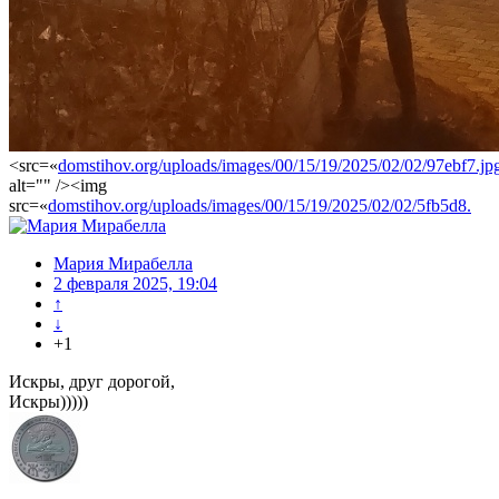
<src=«
domstihov.org/uploads/images/00/15/19/2025/02/02/97ebf7.jp
alt="" /><img
src=«
domstihov.org/uploads/images/00/15/19/2025/02/02/5fb5d8.
Мария Мирабелла
2 февраля 2025, 19:04
↑
↓
+1
Искры, друг дорогой,
Искры)))))