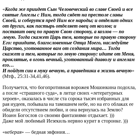
«
Когда же приидет Сын Человеческий во славе Своей и все
святые Ангелы с Ним, тогда сядет на престоле славы
Своей, и соберутся пред Ним все народы; и отделит одних
от других, как пастырь отделяет овец от козлов; и
поставит овец по правую Свою сторону, а козлов — по
левую. Тогда скажет Царь тем, которые по правую сторону
Его: приидите, благословенные Отца Моего, наследуйте
Царство, уготованное вам от создания мира… Тогда
скажет и тем, которые по левую сторону: идите от Меня,
проклятые, в огонь вечный, уготованный диаволу и ангелам
его…
И пойдут сии в муку вечную, а праведники в жизнь вечную
»
(Мтф., 25:31-34,41,46).
Получается, что богопротивная ворожея Мошонкина подохла,
а после «страшного суда», в литце своих «летературных
хероев», оказалась в числе ста сорока тысяч избранных для
рая иудеев, побывала на тамошнем небе, но на его облаках ее
обидели отсутствием любви, и она вернулась на Землю?
Иоанн Богослов со своими фантазиями отдыхает. )))
Даже мой любимый Иезекиль нервно курит в сторонке. )))
«
неберая
» — бедная эвфония…