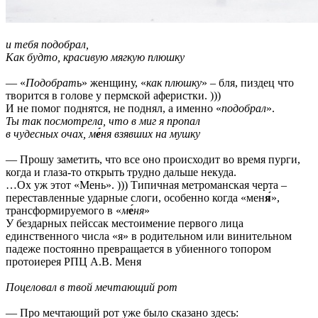
и тебя подобрал,
Как будто, красивую мягкую плюшку
— «
Подобрат
ь» женщину, «
как плюшку
» – бля, пиздец что
творится в голове у пермской аферистки. )))
И не помог поднятся, не поднял, а именно «
подобрал
».
Ты так посмотрела, что в миг я пропал
в чудесных очах, м
е́
ня взявших на мушку
— Прошу заметить, что все оно происходит во время пурги,
когда и глаза-то открыть трудно дальше некуда.
…Ох уж этот «Мень». ))) Типичная метроманская черта –
переставленные ударные слоги, особенно когда «мен
я́
»,
трансформируемого в «
м
е́
ня
»
У бездарных пейссак местоимение первого лица
единственного числа «я» в родительном или винительном
падеже постоянно превращается в убиенного топором
протоиерея РПЦ А.В. Меня
Поцеловал в твой мечтающий рот
— Про мечтающий рот уже было сказано здесь: