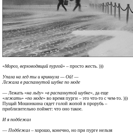
«
Мороз, верховодящий пургой
» – просто жесть. )))
Упала на лед ты и крикнула — Ой! —
Лежала в распахнутой шубке по моде
— Лежать «
на льду
» «
в распахнутой шубке
», да еще
«
лежать
» «
по моде
» во время пурги – это что-то с чем-то. )))
Пущай Мошонкина сядет голой жопой в прорубь –
приблизительно поймет: что оно такое.
И я подбежал
—
Подбежал
– хорошо, конечно, но при пурге нельзя