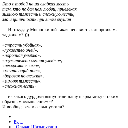
Это с тобой наша сладкая месть
тем, кто не дал нам любви, привлекая
зимнюю тяжесть и снежную лесть,
зло и циничность при этом внушая
— И откуда у Мошонкиной такая ненависть к дворникам-
таджикам? )))
«
страсть убойная
»,
«
лукавство очей
»,
«
порочная улыбка
»,
«
изумительно сочная улыбка
»,
«
нескромная зима
»,
«
мечтающий рот
»,
«
дорогая ночлежка
»,
«
зимняя тяжесть
»,
«
снежная лесть
»
— из какого дурдома выпустили нашу шарлатанку с таким
образным «мышлением»?
И вообще, зачем ее выпустили?
Руда
,
Ольвас Шизырутдин