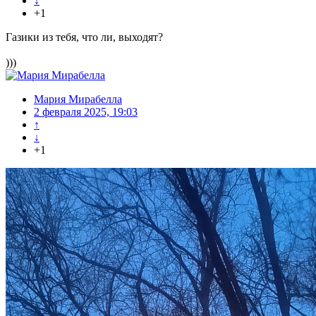
↓
+1
Газики из тебя, что ли, выходят?
)))
Мария Мирабелла
2 февраля 2025, 19:03
↑
↓
+1