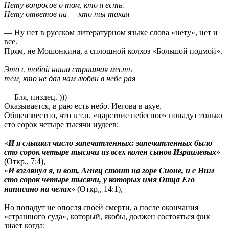
Нету вопросов о том, кто я есть.
Нету ответов на — кто ты такая
— Ну нет в русском литературном языке слова «нету», нет и
все.
Прям, не Мошонкина, а сплошной колхоз «Большой подмой».
Это с тобой наша страшная месть
тем, кто не дал нам любви в небе рая
— Бля, пиздец. )))
Оказывается, в раю есть небо. Иегова в ахуе.
Общеизвестно, что в т.н. «царствие небесное» попадут только
сто сорок четыре тысячи иудеев:
«
И я слышал число запечатленных: запечатленных было
сто сорок четыре тысячи из всех колен сынов Израилевых
»
(Откр., 7:4),
«
И взглянул я, и вот, Агнец стоит на горе Сионе, и с Ним
сто сорок четыре тысячи, у которых имя Отца Его
написано на челах
» (Откр,, 14:1),
Но попадут не опосля своей смерти, а после окончания
«страшного суда», который, якобы, должен состояться фик
знает когда: