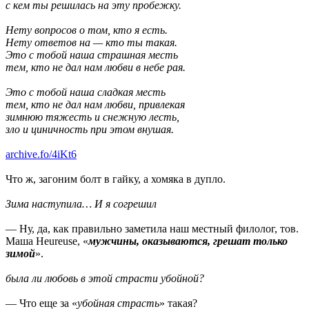
с кем ты решилась на эту пробежку.
Нету вопросов о том, кто я есть.
Нету ответов на — кто ты такая.
Это с тобой наша страшная месть
тем, кто не дал нам любви в небе рая.
Это с тобой наша сладкая месть
тем, кто не дал нам любви, привлекая
зимнюю тяжесть и снежную лесть,
зло и циничность при этом внушая.
archive.fo/4iKt6
Что ж, загоним болт в гайку, а хомяка в дупло.
Зима наступила… И я согрешил
— Ну, да, как правильно заметила наш местный филолог, тов.
Маша Heureuse, «
мужчины, оказываются, грешат только
зимой
».
была ли любовь в этой страсти убойной?
— Что еще за «
убойная страсть
» такая?