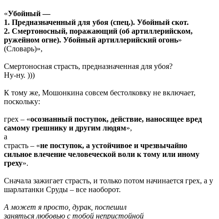
«
Убойный —
1. Предназначенный для убоя (спец.). Убойный скот.
2. Смертоносный, поражающий (об артиллерийском,
ружейном огне). Убойный артиллерийский огонь
»
(Словарь)»,
Смертоносная страсть, предназначенная для убоя?
Ну-ну. )))
К тому же, Мошонкина совсем бестолковку не включает,
поскольку:
грех – «
осознанный поступок, действие, наносящее вред
самому грешнику и другим людям
»,
а
страсть – «
не поступок, а устойчивое и чрезвычайно
сильное влечение человеческой воли к тому или иному
греху
».
Сначала зажигает страсть, и только потом начинается грех, а у
шарлатанки Сруды – все наоборот.
А может я просто, дурак, поспешил
заняться любовью с тобой непристойной