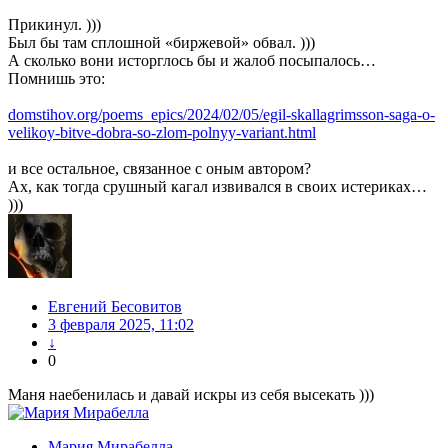
Прикинул. )))
Был бы там сплошной «биржевой» обвал. )))
А сколько вони исторглось бы и жалоб посыпалось…
Помнишь это:
domstihov.org/poems_epics/2024/02/05/egil-skallagrimsson-saga-o-
velikoy-bitve-dobra-so-zlom-polnyy-variant.html
и все остальное, связанное с оным автором?
Ах, как тогда срушный кагал извивался в своих истериках…
)))
Евгений Бесовитов
3 февраля 2025, 11:02
↓
0
Маня наебенилась и давай искры из себя высекать )))
Мария Мирабелла