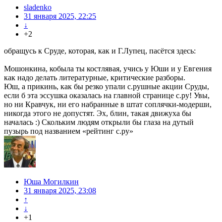
sladenko
31 января 2025, 22:25
↓
+2
обращусь к Сруде, которая, как и Г.Лупец, пасётся здесь:
Мошонкина, кобыла ты костлявая, учись у Юши и у Евгения
как надо делать литературные, критические разборы.
Юш, а прикинь, как бы резко упали с.рушные акции Сруды,
если б эта эссушка оказалась на главной странице с.ру! Увы,
но ни Кравчук, ни его набранные в штат соплячки-модерши,
никогда этого не допустят. Эх, блин, такая движуха бы
началась :) Скольким людям открыли бы глаза на дутый
пузырь под названием «рейтинг с.ру»
Юша Могилкин
31 января 2025, 23:08
↑
↓
+1