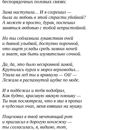
беспорядочных половых связях:
Зима наступила… И я согрешил —
была ли любовь в этой страсти убойной?
А может я просто, дурак, поспешил
заняться любовью с тобой непристойной.
Но ты соблазнила лукавством очей
и дивной улыбкой, доступно порочной,
что ищет услады средь зимних ночей
и знает, как быть изумительно сочной.
Да, да, это было нескромной зимой,
Крутилась пурга и мороз верховодил…
Упала на лед ты и крикнула — Ой! —
Лежала в распахнутой шубке по моде.
И я подбежал и тебя подобрал,
Как будто, красивую мягкую плюшку —
Ты так посмотрела, что в миг я пропал
в чудесных очах, меня взявших на мушку.
Поцеловал в твой мечтающий рот
и пригласил в дорогую ночлежку —
ты согласилась, я, видимо, тот,