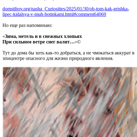
domstihov.org/nasha_Curiosities/2025/01/30/ob-tom-kak-grishka-
lipec-kidalsya-v-muh-botinkami.html#comment64069
Но еще раз напоминаю:
«
Зима, метель и в снежных хлопьях
При сильном ветре снег валит…
»©
Тут до дома бы хоть как-то добраться, а не чмокаться аккурат в
эпицентре опасного для жизни природного явления.