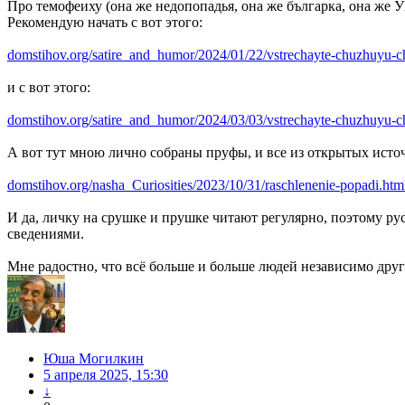
Про темофеиху (она же недопопадья, она же българка, она же
Рекомендую начать с вот этого:
domstihov.org/satire_and_humor/2024/01/22/vstrechayte-chuzhuyu-c
и с вот этого:
domstihov.org/satire_and_humor/2024/03/03/vstrechayte-chuzhuyu-ch
А вот тут мною лично собраны пруфы, и все из открытых исто
domstihov.org/nasha_Curiosities/2023/10/31/raschlenenie-popadi.htm
И да, личку на срушке и прушке читают регулярно, поэтому ру
сведениями.
Мне радостно, что всё больше и больше людей независимо друг
Юша Могилкин
5 апреля 2025, 15:30
↓