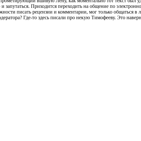
мпрометирующий вшивую Лену, как моментально тот текст был уда
 и запутаться. Приходится переходить на общение по электронно
ности писать рецензии и комментарии, мог только общаться в ли
одератора? Где-то здесь писали про некую Тимофееву. Это наверн