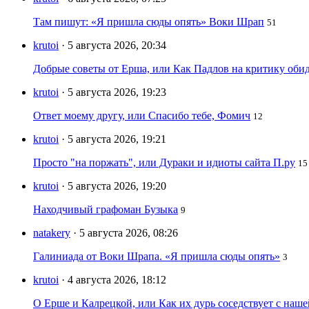
Там пишут: «Я пришла сюды опять» Воки Шрап
51
krutoi
· 5 августа 2026, 20:34
Добрые советы от Ерша, или Как Падлов на критику оби
krutoi
· 5 августа 2026, 19:23
Ответ моему другу, или Спасибо тебе, Фомич
12
krutoi
· 5 августа 2026, 19:21
Просто "на поржать", или Дураки и идиоты сайта П.ру
15
krutoi
· 5 августа 2026, 19:20
Находчивый графоман Бузыка
9
natakery
· 5 августа 2026, 08:26
Галиниада от Воки Шрапа. «Я пришла сюды опять»
3
krutoi
· 4 августа 2026, 18:12
О Ерше и Калрецкой, или Как их дурь соседствует с наш