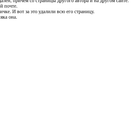
лен, причем со страницы другого автора и на другом сайте.
й почте.
чке. И вот за это удалили всю его страницу.
яка она.