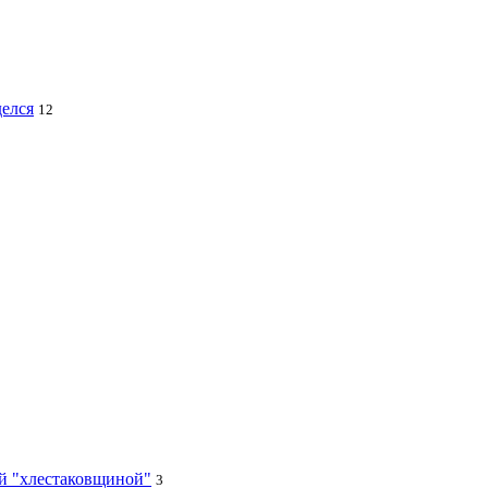
делся
12
ей "хлестаковщиной"
3