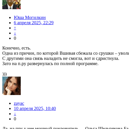
Юша Могилкин
6 апреля 2025, 22:29
↑
↓
0
Конечно, есть.
Одна из причин, по которой Вшивая сбежала со срушки – уво
С другими она связь наладить не смогла, вот и сдристнула.
Зато на п.ру развернулась по полной программе.
)))
zayac
10 апреля 2025, 10:40
↓
0
Да, на пру у нее мощный покровитель — Ольга Шельпякова-Бал