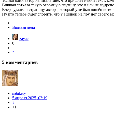
Только один автор написала мне, что пришлет некий текст, ко
Вшивая соткала такую огромную паутину, что в ней не мудрено
Вчера удалили страницу автора, который уже был лишён возмож
Ну кто теперь будет спорить, что у вшивой на пру нет своего м
Вшивая лена
zayac
0
?
5
комментариев
natakery
5 апреля 2025, 03:19
↓
+1