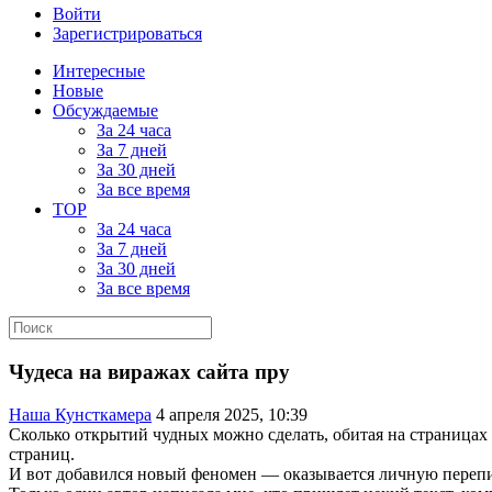
Войти
Зарегистрироваться
Интересные
Новые
Обсуждаемые
За 24 часа
За 7 дней
За 30 дней
За все время
TOP
За 24 часа
За 7 дней
За 30 дней
За все время
Чудеса на виражах сайта пру
Наша Кунсткамера
4 апреля 2025, 10:39
Сколько открытий чудных можно сделать, обитая на страницах
страниц.
И вот добавился новый феномен — оказывается личную перепис