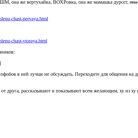
 УШМ, она же вертухайка, ВОХРовка, она же мамашка дурсет,
она
hlenu-chast-pervaya.html
lenu-chast-vtoraya.html
чников:
l
софобов в ней лучше не обсуждать. Переходите для общения на 
 от друга, рассказывают и показывают всем желающим, ху из ху 