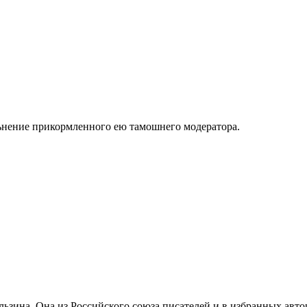
льнение прикормленного ею тамошнего модератора.
ьзина. Она из Российского союза писателей и в избранных авто