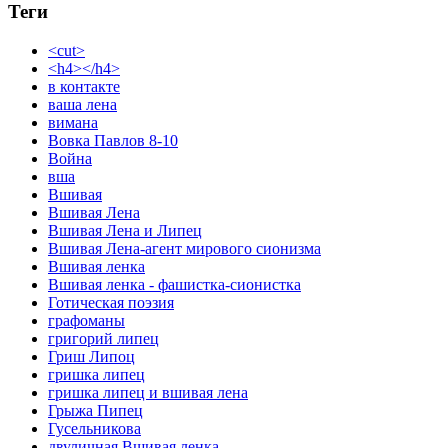
Теги
<cut>
<h4></h4>
в контакте
ваша лена
вимана
Вовка Павлов 8-10
Война
вша
Вшивая
Вшивая Лена
Вшивая Лена и Липец
Вшивая Лена-агент мирового сионизма
Вшивая ленка
Вшивая ленка - фашистка-сионистка
Готическая поэзия
графоманы
григорий липец
Гриш Липоц
гришка липец
гришка липец и вшивая лена
Грыжа Пипец
Гусельникова
двуличная Вшивая ленка