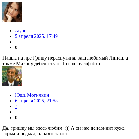
zayac
5 апреля 2025, 17:49
↓
0
Нашла на пре Гришу нераспутина, ваш любимый Липец, а
также Милану дебельскую. Та ещё русофобка.
Юша Могилкин
6 апреля 2025, 21:58
↑
↓
0
Да, гришку мы здесь любим. ))) А он нас ненавидит хуже
горькой редьки, паразит такой.