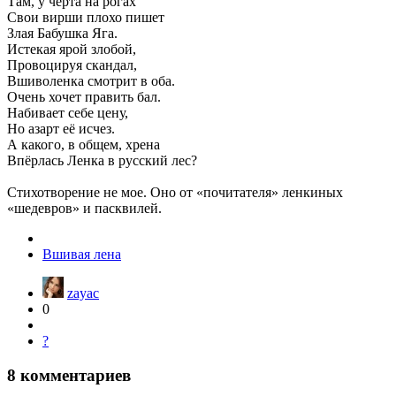
Там, у чёрта на рогах
Свои вирши плохо пишет
Злая Бабушка Яга.
Истекая ярой злобой,
Провоцируя скандал,
Вшиволенка смотрит в оба.
Очень хочет править бал.
Набивает себе цену,
Но азарт её исчез.
А какого, в общем, хрена
Впёрлась Ленка в русский лес?
Стихотворение не мое. Оно от «почитателя» ленкиных
«шедевров» и пасквилей.
Вшивая лена
zayac
0
?
8
комментариев