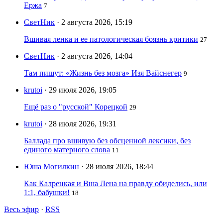
Ержа
7
СветНик
· 2 августа 2026, 15:19
Вшивая ленка и ее патологическая боязнь критики
27
СветНик
· 2 августа 2026, 14:04
Там пишут: «Жизнь без мозга» Изя Вайснегер
9
krutoi
· 29 июля 2026, 19:05
Ещё раз о "русской" Корецкой
29
krutoi
· 28 июля 2026, 19:31
Баллада про вшивую без обсценной лексики, без
единого матерного слова
11
Юша Могилкин
· 28 июля 2026, 18:44
Как Калрецкая и Вша Лена на правду обиделись, или
1:1, бабушки!
18
Весь эфир
·
RSS