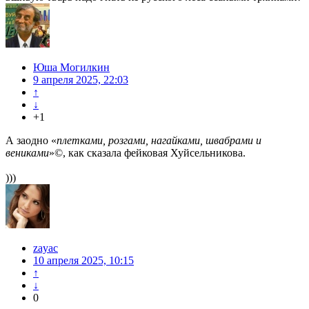
Юша Могилкин
9 апреля 2025, 22:03
↑
↓
+1
А заодно «
плетками, розгами, нагайками, швабрами и
вениками
»©, как сказала фейковая Хуйсельникова.
)))
zayac
10 апреля 2025, 10:15
↑
↓
0