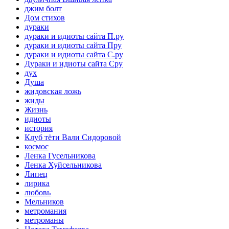
джим болт
Дом стихов
дураки
дураки и идиоты сайта П.ру
дураки и идиоты сайта Пру
дураки и идиоты сайта С.ру
Дураки и идиоты сайта Сру
дух
Душа
жидовская ложь
жиды
Жизнь
идиоты
история
Клуб тёти Вали Сидоровой
космос
Ленка Гусельникова
Ленка Хуйсельникова
Липец
лирика
любовь
Мельников
метромания
метроманы