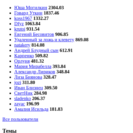
Юша Могилкин
2304.03
Говард Уткин
1837.46
koss1967
1332.27
Dfyz
1063.84
krutoi
931.54
Евгений Бесовитов
906.85
Удаленный за ложь и клевету
869.08
natakery
814.08
Андрей Блудный сын
612.91
Карпенко
509.82
Орлуня
481.32
Мария Мирабелла
393.84
Александр Лириков
348.84
Лиза Биянова
328.47
jozi
311.80
Иван Близнец
309.50
СветНик
284.98
sladenko
206.37
zayac
196.99
Амалия Исильда
181.83
Все пользователи
Темы