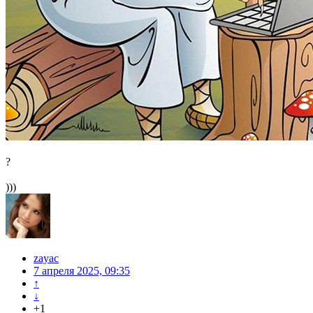
?
)))
zayac
7 апреля 2025, 09:35
↑
↓
+1