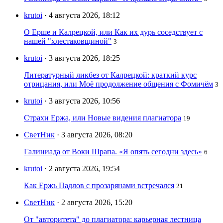
krutoi
· 4 августа 2026, 18:12
О Ерше и Калрецкой, или Как их дурь соседствует с
нашей "хлестаковщиной"
3
krutoi
· 3 августа 2026, 18:25
Литературный ликбез от Калрецкой: краткий курс
отрицания, или Моё продолжение общения с Фомичём
3
krutoi
· 3 августа 2026, 10:56
Страхи Ержа, или Новые видения плагиатора
19
СветНик
· 3 августа 2026, 08:20
Галиниада от Воки Шрапа. «Я опять сегодни здесь»
6
krutoi
· 2 августа 2026, 19:54
Как Ержь Падлов с прозарянами встречался
21
СветНик
· 2 августа 2026, 15:20
От "авторитета" до плагиатора: карьерная лестница