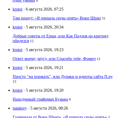
один умный
8
krutoi
· 6 августа 2026, 07:25
Там пишут: «Я пришла сюды опять» Воки Шрап
51
krutoi
· 5 августа 2026, 20:34
Добрые советы от Ерша, или Как Падлов на критику
обиделся
12
krutoi
· 5 августа 2026, 19:23
Ответ моему другу, или Спасибо тебе, Фомич
12
krutoi
· 5 августа 2026, 19:21
Просто "на поржать", или Дураки и идиоты сайта П.ру
15
krutoi
· 5 августа 2026, 19:20
Находчивый графоман Бузыка
9
natakery
· 5 августа 2026, 08:26
Галиниада от Воки Шрапа. «Я пришла сюды опять»
3