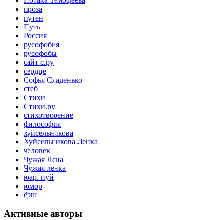
Нотаха Темофеева
проза
путен
Путь
Россия
русофобия
русофобы
сайт с.ру
сердце
Софья Сладенько
стеб
Стихи
Стихи.ру
стихотворение
философия
хуйсельникова
Хуйсельникова Ленка
человек
Чужая Лена
Чужая ленка
юар. пуй
юмор
ёрш
Активные авторы