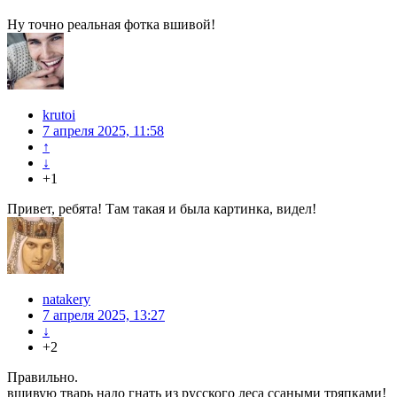
Ну точно реальная фотка вшивой!
krutoi
7 апреля 2025, 11:58
↑
↓
+1
Привет, ребята! Там такая и была картинка, видел!
natakery
7 апреля 2025, 13:27
↓
+2
Правильно.
вшивую тварь надо гнать из русского леса ссаными тряпками!