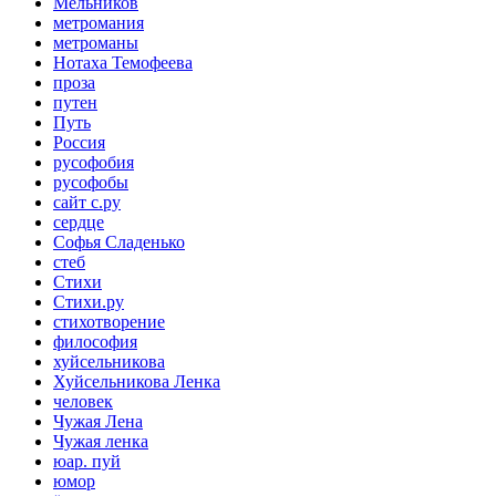
Мельников
метромания
метроманы
Нотаха Темофеева
проза
путен
Путь
Россия
русофобия
русофобы
сайт с.ру
сердце
Софья Сладенько
стеб
Стихи
Стихи.ру
стихотворение
философия
хуйсельникова
Хуйсельникова Ленка
человек
Чужая Лена
Чужая ленка
юар. пуй
юмор