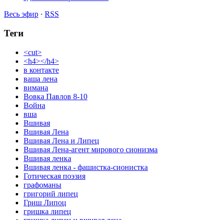
Весь эфир
·
RSS
Теги
<cut>
<h4></h4>
в контакте
ваша лена
вимана
Вовка Павлов 8-10
Война
вша
Вшивая
Вшивая Лена
Вшивая Лена и Липец
Вшивая Лена-агент мирового сионизма
Вшивая ленка
Вшивая ленка - фашистка-сионистка
Готическая поэзия
графоманы
григорий липец
Гриш Липоц
гришка липец