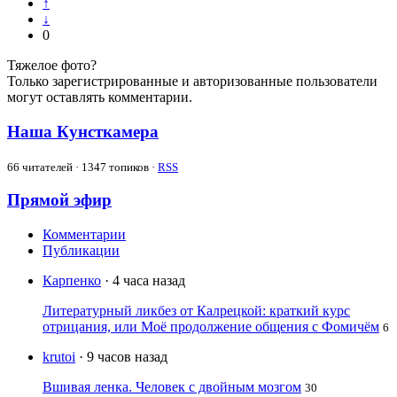
↑
↓
0
Тяжелое фото?
Только зарегистрированные и авторизованные пользователи
могут оставлять комментарии.
Наша Кунсткамера
66
читателей · 1347 топиков ·
RSS
Прямой эфир
Комментарии
Публикации
Карпенко
· 4 часа назад
Литературный ликбез от Калрецкой: краткий курс
отрицания, или Моё продолжение общения с Фомичём
6
krutoi
· 9 часов назад
Вшивая ленка. Человек с двойным мозгом
30