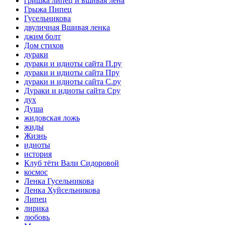
гришка липец и вшивая лена
Грыжа Пипец
Гусельникова
двуличная Вшивая ленка
джим болт
Дом стихов
дураки
дураки и идиоты сайта П.ру
дураки и идиоты сайта Пру
дураки и идиоты сайта С.ру
Дураки и идиоты сайта Сру
дух
Душа
жидовская ложь
жиды
Жизнь
идиоты
история
Клуб тёти Вали Сидоровой
космос
Ленка Гусельникова
Ленка Хуйсельникова
Липец
лирика
любовь