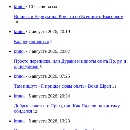
krutoi
· 10 часов назад
Вшивая и Чернухина. Кое-что об Есенине и Высоцком
10
krutoi
· 7 августа 2026, 20:19
Калрецкая злится
4
krutoi
· 7 августа 2026, 20:07
Просто переписка, или Дураки и идиоты сайта Пр. ру, и
один умный
8
krutoi
· 6 августа 2026, 07:25
Там пишут: «Я пришла сюды опять» Воки Шрап
51
krutoi
· 5 августа 2026, 20:34
Добрые советы от Ерша, или Как Падлов на критику
обиделся
12
krutoi
· 5 августа 2026, 19:23