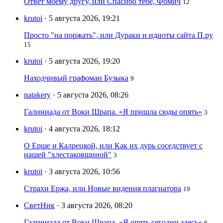
Ответ моему другу, или Спасибо тебе, Фомич
12
krutoi
· 5 августа 2026, 19:21
Просто "на поржать", или Дураки и идиоты сайта П.ру
15
krutoi
· 5 августа 2026, 19:20
Находчивый графоман Бузыка
9
natakery
· 5 августа 2026, 08:26
Галиниада от Воки Шрапа. «Я пришла сюды опять»
3
krutoi
· 4 августа 2026, 18:12
О Ерше и Калрецкой, или Как их дурь соседствует с
нашей "хлестаковщиной"
3
krutoi
· 3 августа 2026, 10:56
Страхи Ержа, или Новые видения плагиатора
19
СветНик
· 3 августа 2026, 08:20
Галиниада от Воки Шрапа. «Я опять сегодни здесь»
6