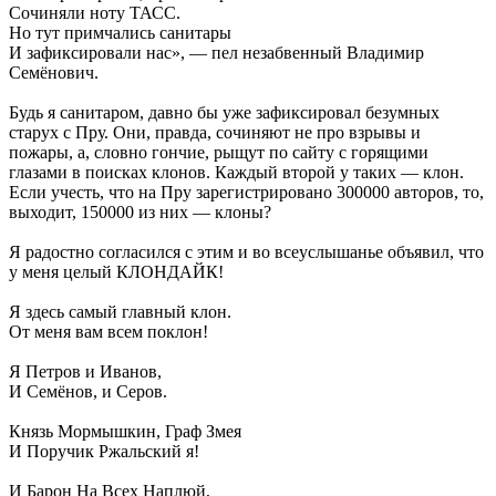
Сочиняли ноту ТАСС.
Но тут примчались санитары
И зафиксировали нас», — пел незабвенный Владимир
Семёнович.
Будь я санитаром, давно бы уже зафиксировал безумных
старух с Пру. Они, правда, сочиняют не про взрывы и
пожары, а, словно гончие, рыщут по сайту с горящими
глазами в поисках клонов. Каждый второй у таких — клон.
Если учесть, что на Пру зарегистрировано 300000 авторов, то,
выходит, 150000 из них — клоны?
Я радостно согласился с этим и во всеуслышанье объявил, что
у меня целый КЛОНДАЙК!
Я здесь самый главный клон.
От меня вам всем поклон!
Я Петров и Иванов,
И Семёнов, и Серов.
Князь Мормышкин, Граф Змея
И Поручик Ржальский я!
И Барон На Всех Наплюй,