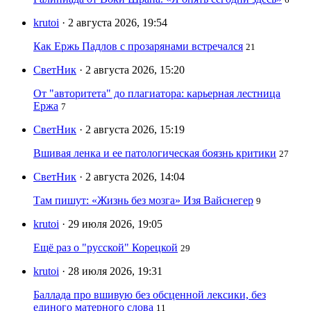
krutoi
· 2 августа 2026, 19:54
Как Ержь Падлов с прозарянами встречался
21
СветНик
· 2 августа 2026, 15:20
От "авторитета" до плагиатора: карьерная лестница
Ержа
7
СветНик
· 2 августа 2026, 15:19
Вшивая ленка и ее патологическая боязнь критики
27
СветНик
· 2 августа 2026, 14:04
Там пишут: «Жизнь без мозга» Изя Вайснегер
9
krutoi
· 29 июля 2026, 19:05
Ещё раз о "русской" Корецкой
29
krutoi
· 28 июля 2026, 19:31
Баллада про вшивую без обсценной лексики, без
единого матерного слова
11