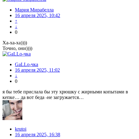
Мария Мирабелла
16 апреля 2025, 10:42
↑
↓
0
Ха-ха-ха))))
Точно, они))))
GaLLo-чка
16 апреля 2025, 11:02
↓
0
я бы тебе прислала бы эту хрюшку с жирными копытами в
кепке… да вот беда -не загружается…
krutoi
16 апреля 2025, 16:38