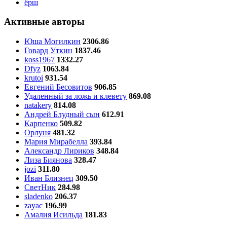
ёрш
Активные авторы
Юша Могилкин
2306.86
Говард Уткин
1837.46
koss1967
1332.27
Dfyz
1063.84
krutoi
931.54
Евгений Бесовитов
906.85
Удаленный за ложь и клевету
869.08
natakery
814.08
Андрей Блудный сын
612.91
Карпенко
509.82
Орлуня
481.32
Мария Мирабелла
393.84
Александр Лириков
348.84
Лиза Биянова
328.47
jozi
311.80
Иван Близнец
309.50
СветНик
284.98
sladenko
206.37
zayac
196.99
Амалия Исильда
181.83