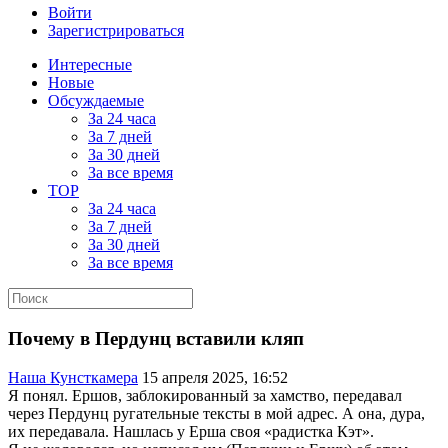
Войти
Зарегистрироваться
Интересные
Новые
Обсуждаемые
За 24 часа
За 7 дней
За 30 дней
За все время
TOP
За 24 часа
За 7 дней
За 30 дней
За все время
Почему в Пердунц вставили кляп
Наша Кунсткамера
15 апреля 2025, 16:52
Я понял. Ершов, заблокированный за хамство, передавал
через Пердунц ругательные тексты в мой адрес. А она, дура,
их передавала. Нашлась у Ерша своя «радистка Кэт».