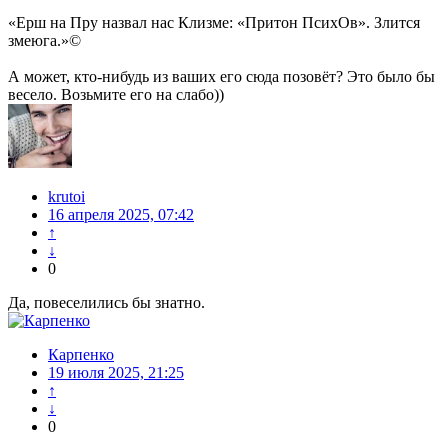
«Ерш на Пру назвал нас Клизме: «Притон ПсихОв». Злится
змеюга.»©
А может, кто-нибудь из ваших его сюда позовёт? Это было бы
весело. Возьмите его на слабо))
krutoi
16 апреля 2025, 07:42
↑
↓
0
Да, повеселились бы знатно.
Карпенко
19 июля 2025, 21:25
↑
↓
0