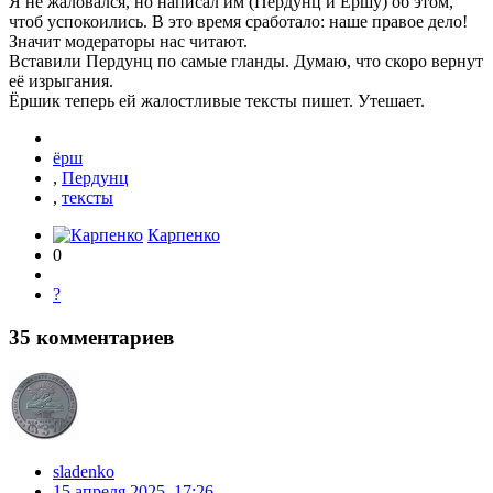
Я не жаловался, но написал им (Пердунц и Ершу) об этом,
чтоб успокоились. В это время сработало: наше правое дело!
Значит модераторы нас читают.
Вставили Пердунц по самые гланды. Думаю, что скоро вернут
её изрыгания.
Ёршик теперь ей жалостливые тексты пишет. Утешает.
ёрш
,
Пердунц
,
тексты
Карпенко
0
?
35
комментариев
sladenko
15 апреля 2025, 17:26