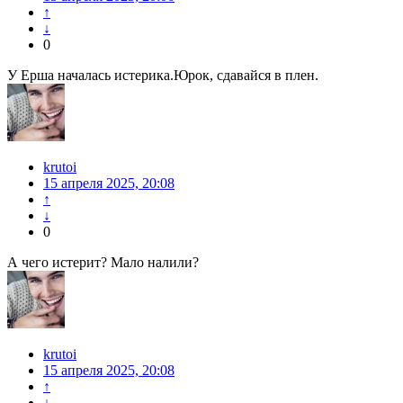
↑
↓
0
У Ерша началась истерика.Юрок, сдавайся в плен.
krutoi
15 апреля 2025, 20:08
↑
↓
0
А чего истерит? Мало налили?
krutoi
15 апреля 2025, 20:08
↑
↓