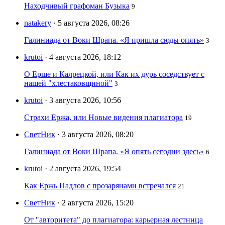
Находчивый графоман Бузыка
9
natakery
· 5 августа 2026, 08:26
Галиниада от Воки Шрапа. «Я пришла сюды опять»
3
krutoi
· 4 августа 2026, 18:12
О Ерше и Калрецкой, или Как их дурь соседствует с
нашей "хлестаковщиной"
3
krutoi
· 3 августа 2026, 10:56
Страхи Ержа, или Новые видения плагиатора
19
СветНик
· 3 августа 2026, 08:20
Галиниада от Воки Шрапа. «Я опять сегодни здесь»
6
krutoi
· 2 августа 2026, 19:54
Как Ержь Падлов с прозарянами встречался
21
СветНик
· 2 августа 2026, 15:20
От "авторитета" до плагиатора: карьерная лестница