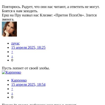
Повторюсь. Радует, что они нас читают, а ответить не могут.
Боятся к нам заходить.
Ерш на Пру назвал нас Клизме: «Притон ПсихОв». Злится
змеюга.
zayac
15 апреля 2025, 18:25
↑
↓
0
Пусть лопнет от своей злобы.
Карпенко
15 апреля 2025, 18:54
↑
↓
0