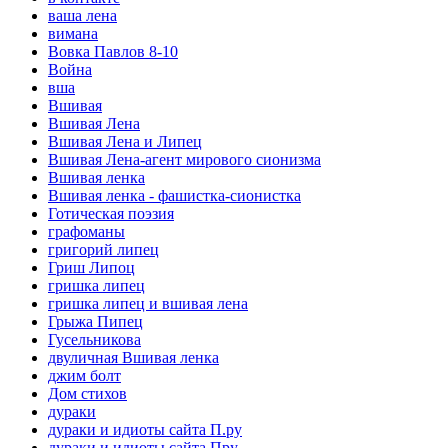
ваша лена
вимана
Вовка Павлов 8-10
Война
вша
Вшивая
Вшивая Лена
Вшивая Лена и Липец
Вшивая Лена-агент мирового сионизма
Вшивая ленка
Вшивая ленка - фашистка-сионистка
Готическая поэзия
графоманы
григорий липец
Гриш Липоц
гришка липец
гришка липец и вшивая лена
Грыжа Пипец
Гусельникова
двуличная Вшивая ленка
джим болт
Дом стихов
дураки
дураки и идиоты сайта П.ру
дураки и идиоты сайта Пру