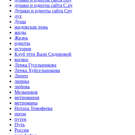
дураки и идиоты сайта С.ру
Дураки и идиоты сайта Сру
дух
Душа
жидовская ложь
жиды
Жизнь
идиоты
история
Клуб тёти Вали Сидоровой
космос
Ленка Гусельникова
Ленка Хуйсельникова
Липец
лирика
любовь
Мельников
метромания
метроманы
Нотаха Темофеева
проза
путен
Путь
Россия