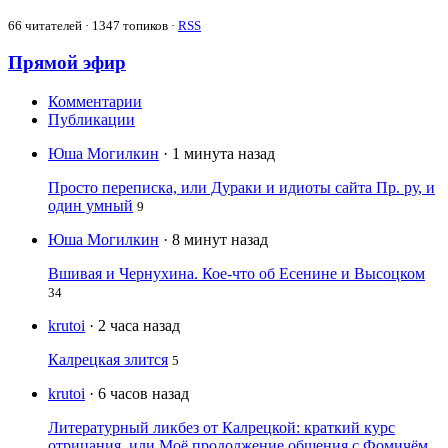
66
читателей · 1347 топиков ·
RSS
Прямой эфир
Комментарии
Публикации
Юша Могилкин
· 1 минута назад
Просто переписка, или Дураки и идиоты сайта Пр. ру, и
один умный
9
Юша Могилкин
· 8 минут назад
Вшивая и Чернухина. Кое-что об Есенине и Высоцком
34
krutoi
· 2 часа назад
Калрецкая злится
5
krutoi
· 6 часов назад
Литературный ликбез от Калрецкой: краткий курс
отрицания, или Моё продолжение общения с Фомичём