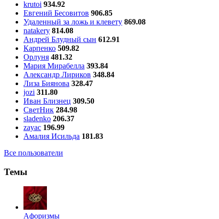
krutoi
934.92
Евгений Бесовитов
906.85
Удаленный за ложь и клевету
869.08
natakery
814.08
Андрей Блудный сын
612.91
Карпенко
509.82
Орлуня
481.32
Мария Мирабелла
393.84
Александр Лириков
348.84
Лиза Биянова
328.47
jozi
311.80
Иван Близнец
309.50
СветНик
284.98
sladenko
206.37
zayac
196.99
Амалия Исильда
181.83
Все пользователи
Темы
Aфоризмы