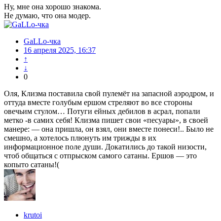
Ну, мне она хорошо знакома.
Не думаю, что она модер.
GaLLo-чка
16 апреля 2025, 16:37
↑
↓
0
Оля, Клизма поставила свой пулемёт на запасной аэродром, и
оттуда вместе голубым ершом стреляют во все стороны
овечьим стулом… Потуги ейных дебилов в асрал, попали
метко -в самих себя! Клизма пишет свои «песуары», в своей
манере: — она пришла, он взял, они вместе понеси!.. Было не
смешно, а хотелось плюнуть им трижды в их
информационное поле души. Докатились до такой низости,
чтоб общаться с отпрыском самого сатаны. Ершов — это
копыто сатаны!(
krutoi