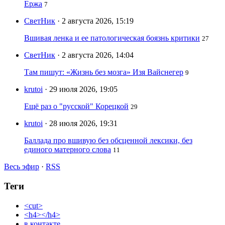
Ержа
7
СветНик
· 2 августа 2026, 15:19
Вшивая ленка и ее патологическая боязнь критики
27
СветНик
· 2 августа 2026, 14:04
Там пишут: «Жизнь без мозга» Изя Вайснегер
9
krutoi
· 29 июля 2026, 19:05
Ещё раз о "русской" Корецкой
29
krutoi
· 28 июля 2026, 19:31
Баллада про вшивую без обсценной лексики, без
единого матерного слова
11
Весь эфир
·
RSS
Теги
<cut>
<h4></h4>
в контакте