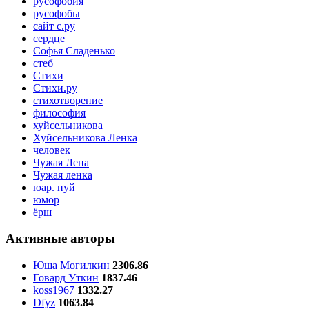
русофобия
русофобы
сайт с.ру
сердце
Софья Сладенько
стеб
Стихи
Стихи.ру
стихотворение
философия
хуйсельникова
Хуйсельникова Ленка
человек
Чужая Лена
Чужая ленка
юар. пуй
юмор
ёрш
Активные авторы
Юша Могилкин
2306.86
Говард Уткин
1837.46
koss1967
1332.27
Dfyz
1063.84