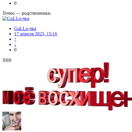
0
Точно — родственники.
GaLLo-чка
17 апреля 2025, 15:16
↑
↓
0
))))))