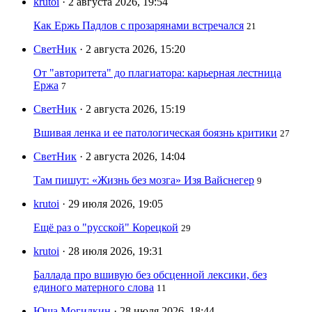
krutoi
· 2 августа 2026, 19:54
Как Ержь Падлов с прозарянами встречался
21
СветНик
· 2 августа 2026, 15:20
От "авторитета" до плагиатора: карьерная лестница
Ержа
7
СветНик
· 2 августа 2026, 15:19
Вшивая ленка и ее патологическая боязнь критики
27
СветНик
· 2 августа 2026, 14:04
Там пишут: «Жизнь без мозга» Изя Вайснегер
9
krutoi
· 29 июля 2026, 19:05
Ещё раз о "русской" Корецкой
29
krutoi
· 28 июля 2026, 19:31
Баллада про вшивую без обсценной лексики, без
единого матерного слова
11
Юша Могилкин
· 28 июля 2026, 18:44