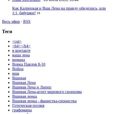
Как Калрецкая и Вша Лена на правду обиделись, или
1:1, бабушки!
18
Весь эфир
·
RSS
Теги
<cut>
<h4></h4>
в контакте
ваша лена
вимана
Вовка Павлов 8-10
Война
вша
Вшивая
Вшивая Лена
Вшивая Лена и Липец
Вшивая Лена-агент мирового сионизма
Вшивая ленка
Вшивая ленка - фашистка-сионистка
Готическая поэзия
графоманы