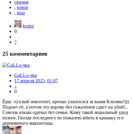
свинья
,
юмор
,
вша
krutoi
0
?
25
комментариев
GaLLo-чка
17 апреля 2025, 01:07
↓
0
Ёрш -тухлый импотент, крепко ухватился за вымя Клизмы!)))
Подоит её, а потом эту корову без сожаления сдаст на убой!..
Совсем алкаш одичал без семьи. Кому такой моральный удод
нужен. Гвоздя последнего не пожалею вбить в крышку его
деревянного макинтоша.