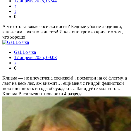
17 апреля 2025, 07:44
↑
↓
0
А что это за вялая сосиска висит? Бедные убогие людишки,
как же им грустно живется! И как они громко кричат о том,
что хорошо!
GaLLo-чка
17 апреля 2025, 09:03
↓
0
Клизма — не впечатлена сосиской!.. посмотри на её флегму, а
лает на весь лес, аж визжит… ещё меня с гнидой фашисткой
мою внешность и года обсуждают… Завидуйте молча тов.
Клизма Васильевна. повариха 4 разряда.