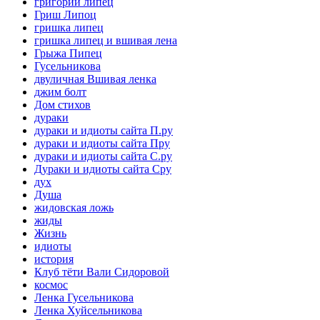
григорий липец
Гриш Липоц
гришка липец
гришка липец и вшивая лена
Грыжа Пипец
Гусельникова
двуличная Вшивая ленка
джим болт
Дом стихов
дураки
дураки и идиоты сайта П.ру
дураки и идиоты сайта Пру
дураки и идиоты сайта С.ру
Дураки и идиоты сайта Сру
дух
Душа
жидовская ложь
жиды
Жизнь
идиоты
история
Клуб тёти Вали Сидоровой
космос
Ленка Гусельникова
Ленка Хуйсельникова