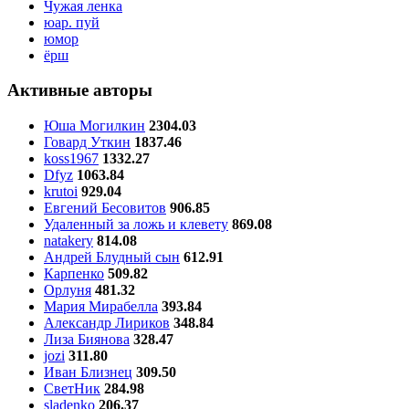
Чужая ленка
юар. пуй
юмор
ёрш
Активные авторы
Юша Могилкин
2304.03
Говард Уткин
1837.46
koss1967
1332.27
Dfyz
1063.84
krutoi
929.04
Евгений Бесовитов
906.85
Удаленный за ложь и клевету
869.08
natakery
814.08
Андрей Блудный сын
612.91
Карпенко
509.82
Орлуня
481.32
Мария Мирабелла
393.84
Александр Лириков
348.84
Лиза Биянова
328.47
jozi
311.80
Иван Близнец
309.50
СветНик
284.98
sladenko
206.37