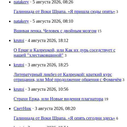
natakery
· 5 августа 2026, 08:26
Галиниада от Воки Шрапа. «Я пришла сюды опять»
3
natakery
· 5 августа 2026, 08:10
Вшивая ленка. Человек с двойным мозгом
15
krutoi
· 4 августа 2026, 18:12
О Ерше и Калрецкой, или Как их дурь соседствует с
нашей "хлестаковщиной"
3
krutoi
· 3 августа 2026, 18:25
Литературный ликбез от Калрецкой: краткий курс
отрицания, или Моё продолжение общения с Фомичём
3
krutoi
· 3 августа 2026, 10:56
Страхи Ержа, или Новые видения плагиатора
19
СветНик
· 3 августа 2026, 08:20
Галиниада от Воки Шрапа. «Я опять сегодни здесь»
6