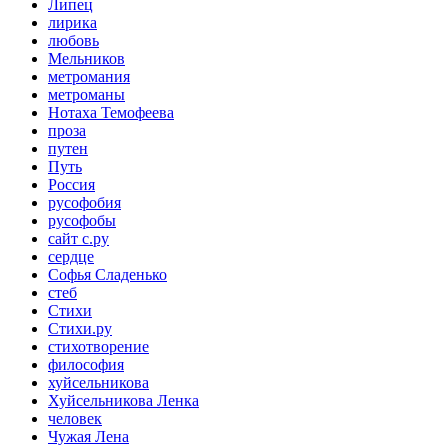
Липец
лирика
любовь
Мельников
метромания
метроманы
Нотаха Темофеева
проза
путен
Путь
Россия
русофобия
русофобы
сайт с.ру
сердце
Софья Сладенько
стеб
Стихи
Стихи.ру
стихотворение
философия
хуйсельникова
Хуйсельникова Ленка
человек
Чужая Лена