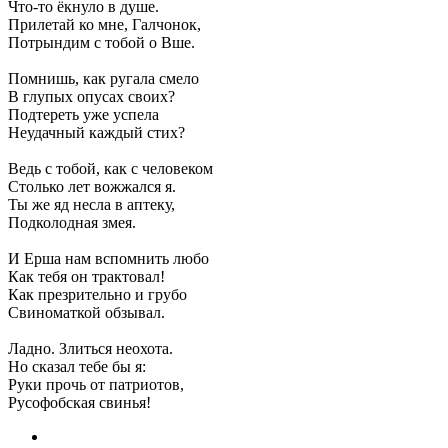
Что-то ёкнуло в душе.
Прилетай ко мне, Галчонок,
Потрындим с тобой о Вше.
Помнишь, как ругала смело
В глупых опусах своих?
Подтереть уже успела
Неудачный каждый стих?
Ведь с тобой, как с человеком
Столько лет вожжался я.
Ты же яд несла в аптеку,
Подколодная змея.
И Ерша нам вспомнить любо
Как тебя он трактовал!
Как презрительно и грубо
Свиноматкой обзывал.
Ладно. Злиться неохота.
Но сказал тебе бы я:
Руки прочь от патриотов,
Русофобская свинья!