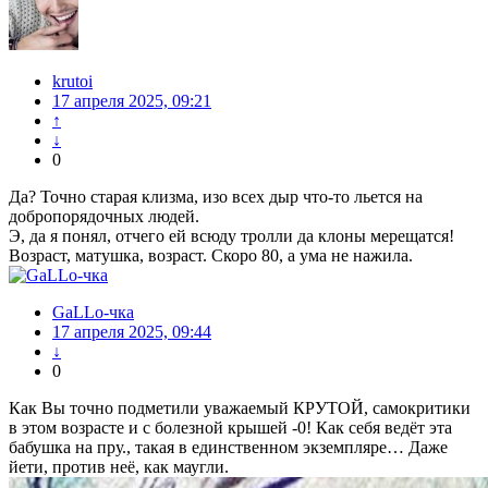
krutoi
17 апреля 2025, 09:21
↑
↓
0
Да? Точно старая клизма, изо всех дыр что-то льется на
добропорядочных людей.
Э, да я понял, отчего ей всюду тролли да клоны мерещатся!
Возраст, матушка, возраст. Скоро 80, а ума не нажила.
GaLLo-чка
17 апреля 2025, 09:44
↓
0
Как Вы точно подметили уважаемый КРУТОЙ, самокритики
в этом возрасте и с болезной крышей -0! Как себя ведёт эта
бабушка на пру., такая в единственном экземпляре… Даже
йети, против неё, как маугли.