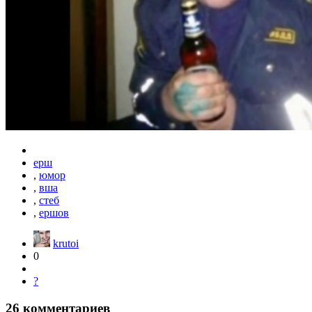
ерш
,
юмор
,
вша
,
стеб
,
ершов
krutoi
0
?
26
комментариев