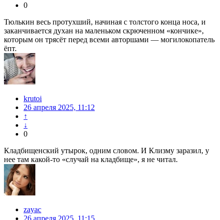
0
Тюлькин весь протухший, начиная с толстого конца носа, и
заканчивается духан на маленьком скрюченном «кончике»,
которым он трясёт перед всеми авторшами — могилокопатель
ёпт.
krutoi
26 апреля 2025, 11:12
↑
↓
0
Кладбищенский утырок, одним словом. И Клизму заразил, у
нее там какой-то «случай на кладбище», я не читал.
zayac
26 апреля 2025, 11:15