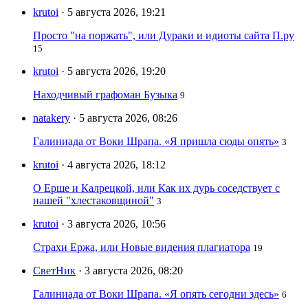
krutoi
· 5 августа 2026, 19:21
Просто "на поржать", или Дураки и идиоты сайта П.ру
15
krutoi
· 5 августа 2026, 19:20
Находчивый графоман Бузыка
9
natakery
· 5 августа 2026, 08:26
Галиниада от Воки Шрапа. «Я пришла сюды опять»
3
krutoi
· 4 августа 2026, 18:12
О Ерше и Калрецкой, или Как их дурь соседствует с
нашей "хлестаковщиной"
3
krutoi
· 3 августа 2026, 10:56
Страхи Ержа, или Новые видения плагиатора
19
СветНик
· 3 августа 2026, 08:20
Галиниада от Воки Шрапа. «Я опять сегодни здесь»
6