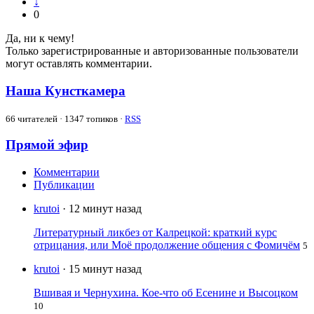
↓
0
Да, ни к чему!
Только зарегистрированные и авторизованные пользователи
могут оставлять комментарии.
Наша Кунсткамера
66
читателей · 1347 топиков ·
RSS
Прямой эфир
Комментарии
Публикации
krutoi
· 12 минут назад
Литературный ликбез от Калрецкой: краткий курс
отрицания, или Моё продолжение общения с Фомичём
5
krutoi
· 15 минут назад
Вшивая и Чернухина. Кое-что об Есенине и Высоцком
10