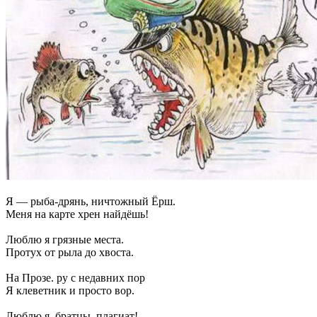
Я — рыба-дрянь, ничтожный Ёрш.
Меня на карте хрен найдёшь!
Люблю я грязные места.
Протух от рыла до хвоста.
На Прозе. ру с недавних пор
Я клеветник и просто вор.
Люблю я, братцы, плагиат!