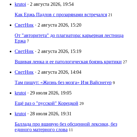
krutoi
· 2 августа 2026, 19:54
Как Ержь Падлов с прозарянами встречался
21
СветНик
· 2 августа 2026, 15:20
От "авторитета" до плагиатора: карьерная лестница
Ержа
7
СветНик
· 2 августа 2026, 15:19
Вшивая ленка и ее патологическая боязнь критики
27
СветНик
· 2 августа 2026, 14:04
Там пишут: «Жизнь без мозга» Изя Вайснегер
9
krutoi
· 29 июля 2026, 19:05
Ещё раз о "русской" Корецкой
29
krutoi
· 28 июля 2026, 19:31
Баллада про вшивую без обсценной лексики, без
единого матерного слова
11