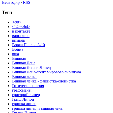
Весь эфир
·
RSS
Теги
<cut>
<h4></h4>
в контакте
ваша лена
вимана
Вовка Павлов 8-10
Война
вша
Вшивая
Вшивая Лена
Вшивая Лена и Липец
Вшивая Лена-агент мирового сионизма
Вшивая ленка
Вшивая ленка - фашистка-сионистка
Готическая поэзия
графоманы
григорий липец
Гриш Липоц
гришка липец
гришка липец и вшивая лена
Грыжа Пипец