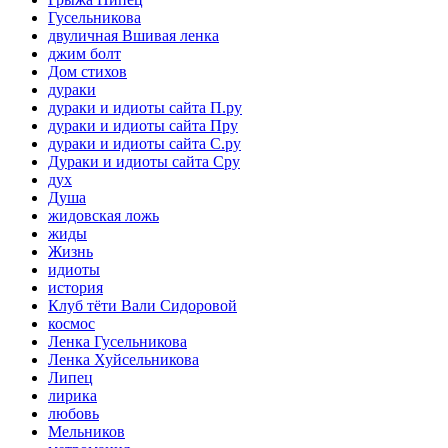
Гусельникова
двуличная Вшивая ленка
джим болт
Дом стихов
дураки
дураки и идиоты сайта П.ру
дураки и идиоты сайта Пру
дураки и идиоты сайта С.ру
Дураки и идиоты сайта Сру
дух
Душа
жидовская ложь
жиды
Жизнь
идиоты
история
Клуб тёти Вали Сидоровой
космос
Ленка Гусельникова
Ленка Хуйсельникова
Липец
лирика
любовь
Мельников