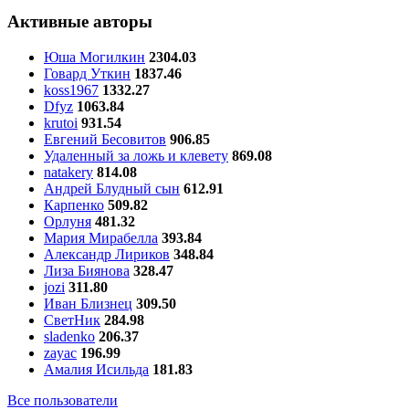
Активные авторы
Юша Могилкин
2304.03
Говард Уткин
1837.46
koss1967
1332.27
Dfyz
1063.84
krutoi
931.54
Евгений Бесовитов
906.85
Удаленный за ложь и клевету
869.08
natakery
814.08
Андрей Блудный сын
612.91
Карпенко
509.82
Орлуня
481.32
Мария Мирабелла
393.84
Александр Лириков
348.84
Лиза Биянова
328.47
jozi
311.80
Иван Близнец
309.50
СветНик
284.98
sladenko
206.37
zayac
196.99
Амалия Исильда
181.83
Все пользователи