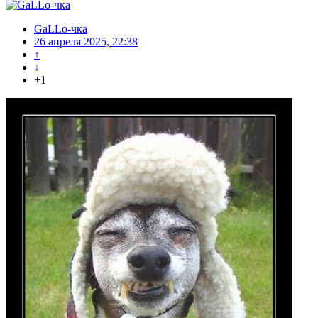
GaLLo-чка
26 апреля 2025, 22:38
↑
↓
+1