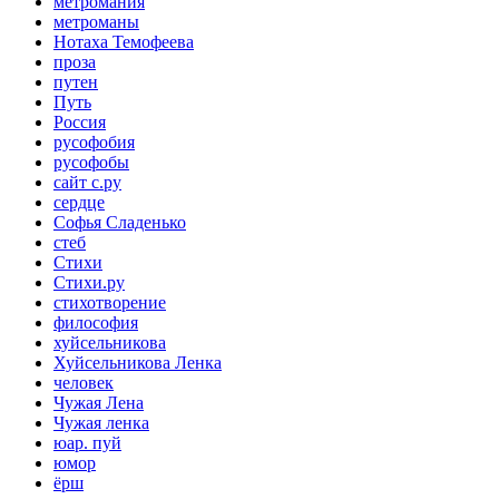
метромания
метроманы
Нотаха Темофеева
проза
путен
Путь
Россия
русофобия
русофобы
сайт с.ру
сердце
Софья Сладенько
стеб
Стихи
Стихи.ру
стихотворение
философия
хуйсельникова
Хуйсельникова Ленка
человек
Чужая Лена
Чужая ленка
юар. пуй
юмор
ёрш