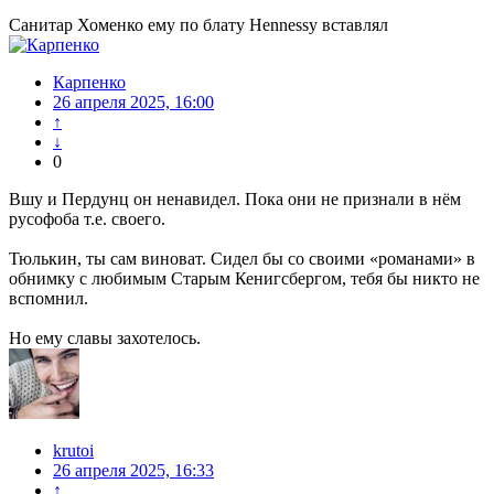
Санитар Хоменко ему по блату Hennessy вставлял
Карпенко
26 апреля 2025, 16:00
↑
↓
0
Вшу и Пердунц он ненавидел. Пока они не признали в нём
русофоба т.е. своего.
Тюлькин, ты сам виноват. Сидел бы со своими «романами» в
обнимку с любимым Старым Кенигсбергом, тебя бы никто не
вспомнил.
Но ему славы захотелось.
krutoi
26 апреля 2025, 16:33
↑