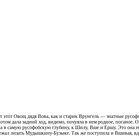
Вот этот Овощ дядя Вова, как и старик Врунгель — знатные русо
отом дала задний ход, видимо, почуяла в нем родное, поганое. 
ула в самую русофобскую глубину, к Шилу, Вше и Ершу. Это она
 побежал лизать Мудышкину-Бузыке. Так же поступила и Вшивая, 