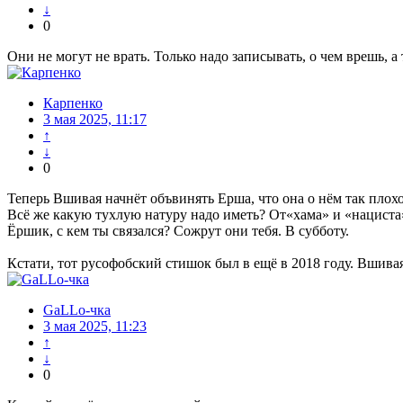
↓
0
Они не могут не врать. Только надо записывать, о чем врешь, а
Карпенко
3 мая 2025, 11:17
↑
↓
0
Теперь Вшивая начнёт объвинять Ерша, что она о нём так плох
Всё же какую тухлую натуру надо иметь? От«хама» и «нациста
Ёршик, с кем ты связался? Сожрут они тебя. В субботу.
Кстати, тот русофобский стишок был в ещё в 2018 году. Вшивая
GaLLo-чка
3 мая 2025, 11:23
↑
↓
0