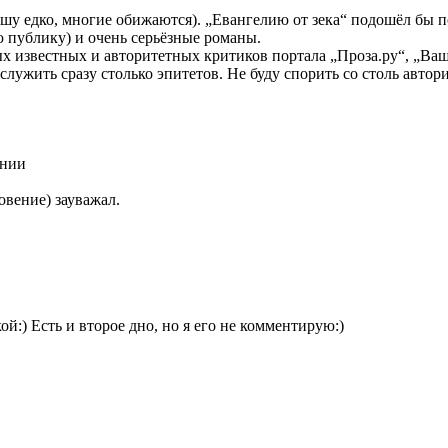
ишу едко, многие обижаются). „Евангелию от зека“ подошёл бы 
 публику) и очень серьёзные романы.
ых известных и авторитетных критиков портала „Проза.ру“, „Ва
аслужить сразу столько эпитетов. Не буду спорить со столь ав
ении
овение) зауважал.
й:) Есть и второе дно, но я его не комментирую:)