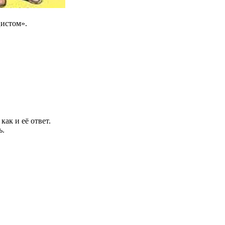
истом».
как и её ответ.
ь.