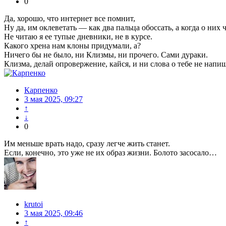
0
Да, хорошо, что интернет все помнит,
Ну да, им оклеветать — как два пальца обоссать, а когда о них
Не читаю я ее тупые дневники, не в курсе.
Какого хрена нам клоны придумали, а?
Ничего бы не было, ни Клизмы, ни прочего. Сами дураки.
Клизма, делай опровержение, кайся, и ни слова о тебе не напи
Карпенко
3 мая 2025, 09:27
↑
↓
0
Им меньше врать надо, сразу легче жить станет.
Если, конечно, это уже не их образ жизни. Болото засосало…
krutoi
3 мая 2025, 09:46
↑