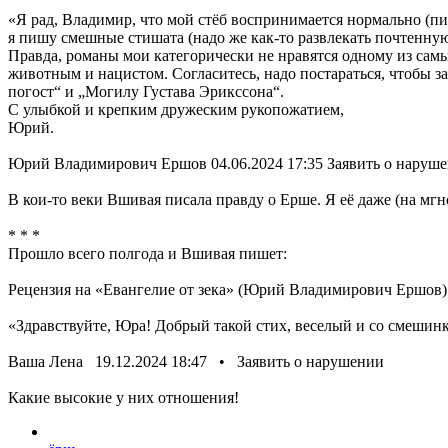
«Я рад, Владимир, что мой стёб воспринимается нормально (п
я пишу смешные стишата (надо же как-то развлекать почтенную
Правда, романы мои категорически не нравятся одному из сам
животным и нацистом. Согласитесь, надо постараться, чтобы з
погост“ и „Могилу Густава Эрикссона“.
С улыбкой и крепким дружеским рукопожатием,
Юрий.
Юрий Владимирович Ершов 04.06.2024 17:35 Заявить о наруш
В кои-то веки Вшивая писала правду о Ерше. Я её даже (на мгн
* * *
Прошло всего полгода и Вшивая пишет:
Рецензия на «Евангелие от зека» (Юрий Владимирович Ершов)
«Здравствуйте, Юра! Добрый такой стих, веселый и со смешинко
Ваша Лена 19.12.2024 18:47 • Заявить о нарушении
Какие высокие у них отношения!