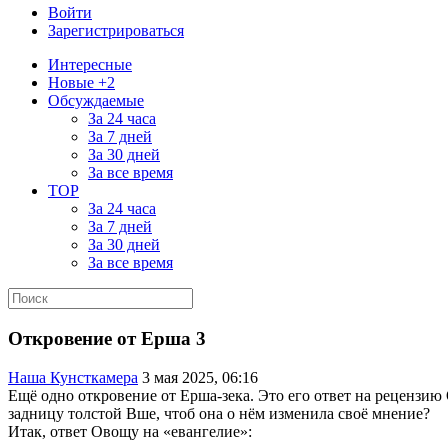
Войти
Зарегистрироваться
Интересные
Новые +2
Обсуждаемые
За 24 часа
За 7 дней
За 30 дней
За все время
TOP
За 24 часа
За 7 дней
За 30 дней
За все время
Откровение от Ерша 3
Наша Кунсткамера
3 мая 2025, 06:16
Ещё одно откровение от Ерша-зека. Это его ответ на рецензию
задницу толстой Вше, чтоб она о нём изменила своё мнение?
Итак, ответ Овощу на «евангелие»: