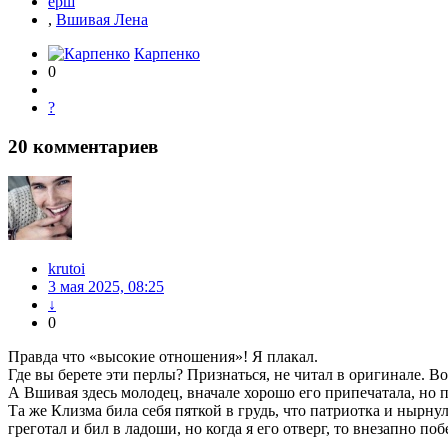
ёрш
,
Вшивая Лена
Карпенко
0
?
20
комментариев
krutoi
3 мая 2025, 08:25
↓
0
Правда что «высокие отношения»! Я плакал.
Где вы берете эти перлы? Признаться, не читал в оригинале. 
А Вшивая здесь молодец, вначале хорошо его припечатала, но п
Та же Клизма била себя пяткой в грудь, что патриотка и нырн
греготал и бил в ладоши, но когда я его отверг, то внезапно