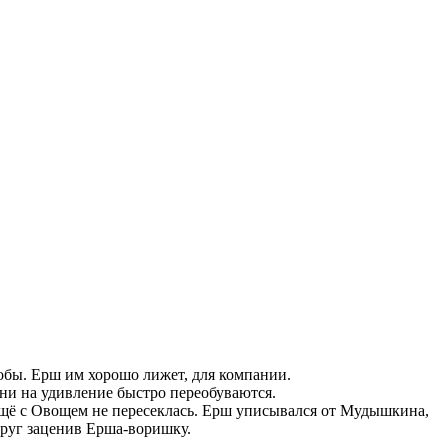
фобы. Ерш им хорошо лижет, для компании.
Они на удивление быстро переобуваются.
 ещё с Овощем не пересеклась. Ерш уписывался от Мудышкина,
вдруг заценив Ерша-воришку.