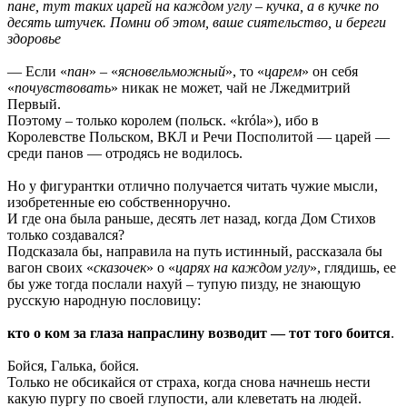
пане, тут таких царей на каждом углу – кучка, а в кучке по
десять штучек. Помни об этом, ваше сиятельство, и береги
здоровье
— Если «
пан
» – «
ясновельможный
», то «
царем
» он себя
«
почувствовать
» никак не может, чай не Лжедмитрий
Первый.
Поэтому – только королем (польск. «króla»), ибо в
Королевстве Польском, ВКЛ и Речи Посполитой — царей —
среди панов — отродясь не водилось.
Но у фигурантки отлично получается читать чужие мысли,
изобретенные ею собственноручно.
И где она была раньше, десять лет назад, когда Дом Стихов
только создавался?
Подсказала бы, направила на путь истинный, рассказала бы
вагон своих «
сказочек
» о «
царях на каждом углу
», глядишь, ее
бы уже тогда послали нахуй – тупую пизду, не знающую
русскую народную пословицу:
кто о ком за глаза напраслину возводит — тот того боится
.
Бойся, Галька, бойся.
Только не обсикайся от страха, когда снова начнешь нести
какую пургу по своей глупости, али клеветать на людей.