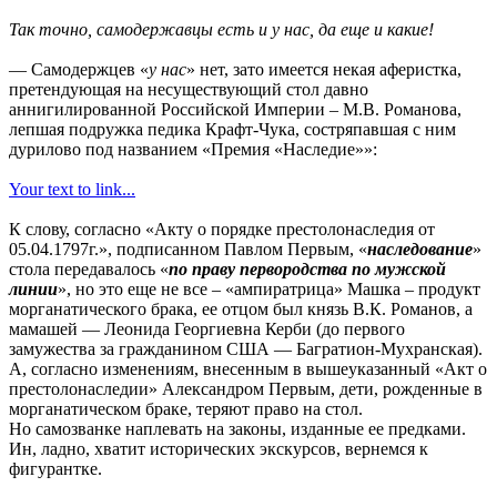
Так точно, самодержавцы есть и у нас, да еще и какие!
— Самодержцев «
у нас
» нет, зато имеется некая аферистка,
претендующая на несуществующий стол давно
аннигилированной Российской Империи – М.В. Романова,
лепшая подружка педика Крафт-Чука, состряпавшая с ним
дурилово под названием «Премия «Наследие»»:
Your text to link...
К слову, согласно «Акту о порядке престолонаследия от
05.04.1797г.», подписанном Павлом Первым, «
наследование
»
стола передавалось «
по праву первородства по мужской
линии
», но это еще не все – «ампиратрица» Машка – продукт
морганатического брака, ее отцом был князь В.К. Романов, а
мамашей — Леонида Георгиевна Керби (до первого
замужества за гражданином США — Багратион-Мухранская).
А, согласно изменениям, внесенным в вышеуказанный «Акт о
престолонаследии» Александром Первым, дети, рожденные в
морганатическом браке, теряют право на стол.
Но самозванке наплевать на законы, изданные ее предками.
Ин, ладно, хватит исторических экскурсов, вернемся к
фигурантке.