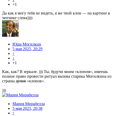
+1
Да как я могу тебя не видеть, я же твой клон — на картине в
чепчике слева))))
Юша Могилкин
5 мая 2025, 20:29
↑
↓
+1
Как, как? В зеркале. ))) Ты, будучи моим «клоном», имеешь
полное право провести ритуал вызова старика Могилкина из
страны
духов
«клонов».
)))
Мария Мирабелла
5 мая 2025, 20:38
↑