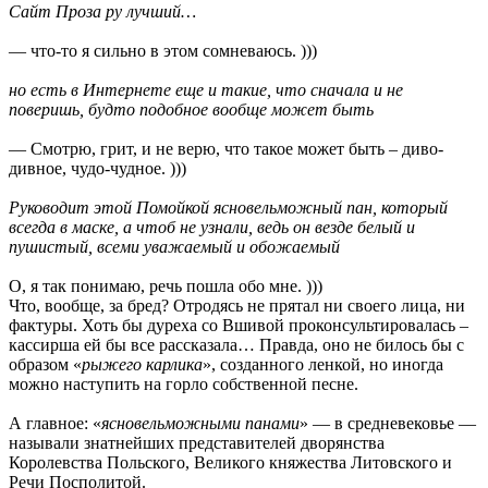
Сайт Проза ру лучший…
— что-то я сильно в этом сомневаюсь. )))
но есть в Интернете еще и такие, что сначала и не
поверишь, будто подобное вообще может быть
— Смотрю, грит, и не верю, что такое может быть – диво-
дивное, чудо-чудное. )))
Руководит этой Помойкой ясновельможный пан, который
всегда в маске, а чтоб не узнали, ведь он везде белый и
пушистый, всеми уважаемый и обожаемый
О, я так понимаю, речь пошла обо мне. )))
Что, вообще, за бред? Отродясь не прятал ни своего лица, ни
фактуры. Хоть бы дуреха со Вшивой проконсультировалась –
кассирша ей бы все рассказала… Правда, оно не билось бы с
образом «
рыжего карлика
», созданного ленкой, но иногда
можно наступить на горло собственной песне.
А главное: «
ясновельможными панами
» — в средневековье —
называли знатнейших представителей дворянства
Королевства Польского, Великого княжества Литовского и
Речи Посполитой.