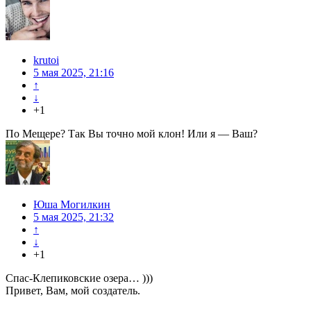
krutoi
5 мая 2025, 21:16
↑
↓
+1
По Мещере? Так Вы точно мой клон! Или я — Ваш?
Юша Могилкин
5 мая 2025, 21:32
↑
↓
+1
Спас-Клепиковские озера… )))
Привет, Вам, мой создатель.