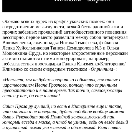
Обожаю всяких дурех из крафт-чуковских помоек: они –
сосредоточение мега-глупости, всякой беспардонной лжи и
прочих забавных проявлений антиобщественного поведения.
Бесспорно, первое место разделили между собой четырехухая
Вшивая ленка, лже-попадья Нотаха Темофеева, фейковая
Ленка Хуйсельниковая Танюха Демидролова №3 и Олька
Мошонкина-Сруда, но некоторые второстепенные персонажи
активно пытаются с ними конкурировать, например,
небезызвестная простодырка Галька Клизменко/Клиторенко/
Клименко со своим очередным текстиком «
Опричнина
»:
«
Нет-нет, мы не будем говорить о событиях, связанных с
царствованием Ивана Грозного, потому что опричнины
предостаточно и в наше время. Так точно, самодержавцы
есть и у нас, да еще и какие!
Сайт Проза ру лучший, но есть в Интернете еще и такие,
что сначала и не поверишь, будто подобное вообще может
быть. Руководит этой Помойкой ясновельможный пан,
который всегда в маске, а чтоб не узнали, ведь он везде белый
и пушистый, всеми уважаемый и обожаемый. Если снять