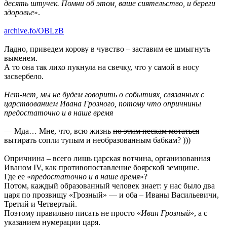
десять штучек. Помни об этом, ваше сиятельство, и береги
здоровье
».
archive.fo/OBLzB
Ладно, приведем корову в чувство – заставим ее шмыгнуть
выменем.
А то она так лихо пукнула на свечку, что у самой в носу
засвербело.
Нет-нет, мы не будем говорить о событиях, связанных с
царствованием Ивана Грозного, потому что опричнины
предостаточно и в наше время
— Мда… Мне, что, всю жизнь
по этим пескам мотаться
вытирать сопли тупым и необразованным бабкам? )))
Опричнина – всего лишь царская вотчина, организованная
Иваном IV, как противопоставление боярской земщине.
Где ее «
предостаточно и в наше время
»?
Потом, каждый образованный человек знает: у нас было два
царя по прозвищу «Грозный» — и оба – Иваны Васильевичи,
Третий и Четвертый.
Поэтому правильно писать не просто «
Иван Грозный
», а с
указанием нумерации царя.