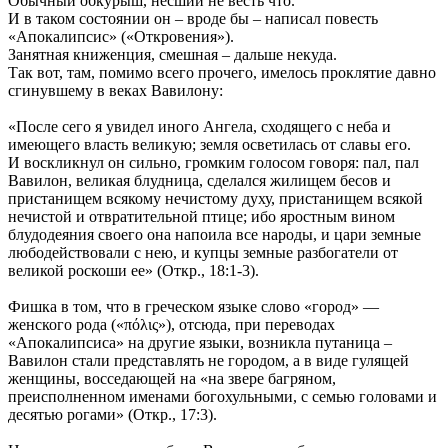
Обычный обкурыш, несший не весть что.
И в таком состоянии он – вроде бы – написал повесть
«Апокалипсис» («Откровения»).
Занятная книженция, смешная – дальше некуда.
Так вот, там, помимо всего прочего, имелось проклятие давно
сгинувшему в веках Вавилону:
«После сего я увидел иного Ангела, сходящего с неба и
имеющего власть великую; земля осветилась от славы его.
И воскликнул он сильно, громким голосом говоря: пал, пал
Вавилон, великая блудница, сделался жилищем бесов и
пристанищем всякому нечистому духу, пристанищем всякой
нечистой и отвратительной птице; ибо яростным вином
блудодеяния своего она напоила все народы, и цари земные
любодействовали с нею, и купцы земные разбогатели от
великой роскоши ее» (Откр., 18:1-3).
Фишка в том, что в греческом языке слово «город» —
женского рода («πόλις»), отсюда, при переводах
«Апокалипсиса» на другие языки, возникла путаница –
Вавилон стали представлять не городом, а в виде гулящей
женщины, восседающей на «на звере багряном,
преисполненном именами богохульными, с семью головами и
десятью рогами» (Откр., 17:3).