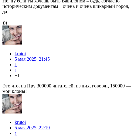
Не, ну если ты хочешь быть Вавилоном – будь, согласно
историческим документам – очень и очень шикарный город,
да.
)))
krutoi
5 мая 2025, 21:45
↑
↓
+1
Это что, на Пру 300000 читателей, из них, говорят, 150000 —
мои клоны!
krutoi
5 мая 2025, 22:19
↑