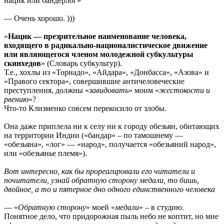
нацик или бандерлог»
— Очень хорошо. )))
«
Нацик — презрительное наименование человека,
входящего в радикально-националистическое движение
или являющегося членом молодежной субкультуры
скинхедов
» (Словарь субкультур).
Т.е., хохлы из «Торнадо», «Айдара», «Донбасса», «Азова» и
«Правого сектора», совершившие античеловеческие
преступления, должны «
завидовать
» моим «
жестокости и
рвению
»?
Что-то Клизменко совсем перекосило от злобы.
Она даже приплела ни к селу ни к городу обезьян, обитающих
на территории Индии («бандар» – по тамошнему —
«обезьяна», «лог» — «народ», получается «обезьяний народ»,
или «обезьянье племя»).
Вот интересно, как бы прореагировали его читатели и
почитатели, узнай обратную сторону медали, то бишь,
двойное, а то и пятерное дно одного единственного человека
— «
Обратную сторону
» моей «
медали
» – в студию.
Понятное дело, что придорожная пыль небо не коптит, но мне