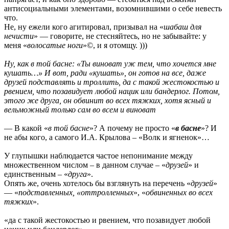
антисоциальными элементами, возомнившими о себе невесть
что.
Не, ну ежели кого агитировал, призывал на «
шабаш для
нечисти
» — говорите, не стесняйтесь, но не забывайте: у
меня «
волосатые ноги
»©, и я отомщу. )))
Ну, как в той басне: «Ты виноват уж тем, что хочется мне
кушать…» И вот, ради «кушать», он готов на все, даже
друзей подставлять и троллить, да с такой жестокостью и
рвением, что позавидует любой нацик или бандерлог. Потом,
этого же друга, он обвинит во всех тяжких, хотя ясный и
вельможный только сам во всем и виноват
— В какой «
в той басне
»? А почему не просто «
в басне
»? И
не абы кого, а самого И.А. Крылова – «Волк и ягненок»…
У глупышки наблюдается частое непонимание между
множественном числом – в данном случае – «
друзей
» и
единственным – «
друга
».
Опять же, очень хотелось бы взглянуть на перечень «
друзей
»
— «
подставленных, «оттролленных
», «
обвиненных во всех
тяжких
».
«да с такой жестокостью и рвением, что позавидует любой