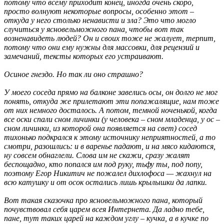
потому что всему приходит конец, иногда очень скоро,
просто волнуют некоторые вопросы, особенно этот –
откуда у него столько ненависти и зла? Это что могло
случиться у ясновельможного пана, чтобы вот так
возненавидеть людей? Он и своих тоже не жалует, терпит,
потому что они ему нужны для массовки, для рецензий и
замечаний, тексты которых его устраивают.
Осиное гнездо. Но так ли оно страшно?
У моего соседа прямо на балконе завелись осы, он долго не мог
понять, откуда же прилетают эти попажалящие, нам тоже
от них немного досталось. А потом, темной ноченькой, когда
все оски спали сном личинки (у человека – сном младенца, у ос –
сном личинки, из которой она появляется на свет) сосед
тихонько подкрался к этому источнику неприятностей, а то
смотри, разошлись: и в варенье падают, и на мясо кидаются,
ну совсем обнаглели. Слова им не скажи, сразу жалят
беспощадно, кто попался им под руку, тьфу ты, под попу,
поэтому Егор Никитич не пожалел дихлофоса — жахнул на
всю катушку и от осок остались лишь крылышки да лапки.
Вот такая сказочка про ясновельможного пана, который
почувствовал себя царем всея Интернета. Да ладно тебе,
пане, тут таких царей на каждом углу – кучка, а в кучке по