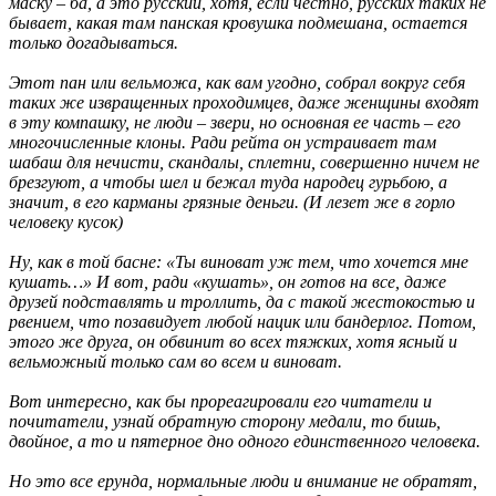
маску – ба, а это русский, хотя, если честно, русских таких не
бывает, какая там панская кровушка подмешана, остается
только догадываться.
Этот пан или вельможа, как вам угодно, собрал вокруг себя
таких же извращенных проходимцев, даже женщины входят
в эту компашку, не люди – звери, но основная ее часть – его
многочисленные клоны. Ради рейта он устраивает там
шабаш для нечисти, скандалы, сплетни, совершенно ничем не
брезгуют, а чтобы шел и бежал туда народец гурьбою, а
значит, в его карманы грязные деньги. (И лезет же в горло
человеку кусок)
Ну, как в той басне: «Ты виноват уж тем, что хочется мне
кушать…» И вот, ради «кушать», он готов на все, даже
друзей подставлять и троллить, да с такой жестокостью и
рвением, что позавидует любой нацик или бандерлог. Потом,
этого же друга, он обвинит во всех тяжких, хотя ясный и
вельможный только сам во всем и виноват.
Вот интересно, как бы прореагировали его читатели и
почитатели, узнай обратную сторону медали, то бишь,
двойное, а то и пятерное дно одного единственного человека.
Но это все ерунда, нормальные люди и внимание не обратят,