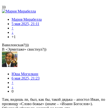
)))
Мария Мирабелла
5 мая 2025, 21:11
↑
↓
+1
Вавилонская?)))
В «Эрмитаже» свистнул?))
Юша Могилкин
6 мая 2025, 21:23
↑
↓
0
Там, видишь ли, был, как бы, такой дядька – апостол Иван, по
прозвищу «Слово божье» (иначе – «Иоанн Богослов»).