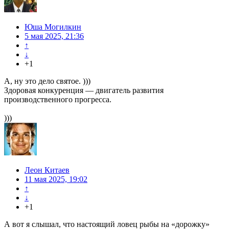
Юша Могилкин
5 мая 2025, 21:36
↑
↓
+1
А, ну это дело святое. )))
Здоровая конкуренция — двигатель развития
производственного прогресса.
)))
Леон Китаев
11 мая 2025, 19:02
↑
↓
+1
А вот я слышал, что настоящий ловец рыбы на «дорожку»