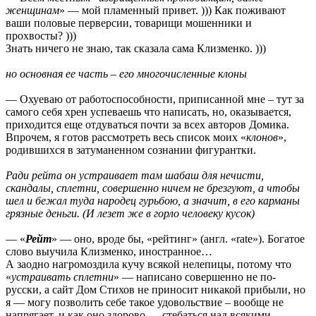
женщинам
» — мой пламенный привет. ))) Как поживают
ваши половые перверсии, товарищи мошенники и
прохвосты? )))
Знать ничего не знаю, так сказала сама Клизменко. )))
но основная ее часть – его многочисленные клоны
— Охуеваю от работоспособности, приписанной мне – тут за
самого себя хрен успеваешь что написать, но, оказывается,
приходится еще отдуваться почти за всех авторов Домика.
Впрочем, я готов рассмотреть весь список моих «
клонов
»,
родившихся в затуманенном сознании фигурантки.
Ради рейта он устраивает там шабаш для нечисти,
скандалы, сплетни, совершенно ничем не брезгуют, а чтобы
шел и бежал туда народец гурьбою, а значит, в его карманы
грязные деньги. (И лезет же в горло человеку кусок)
— «
Рейт
» — оно, вроде бы, «рейтинг» (англ. «rate»). Богатое
слово выучила Клизменко, иностранное…
А заодно нагромоздила кучу всякой нелепицы, потому что
«
устраивать сплетни
» — написано совершенно не по-
русски, а сайт Дом Стихов не приносит никакой прибыли, но
я — могу позволить себе такое удовольствие – вообще не
напрягает, и как оно здорово — стебаться над всякими