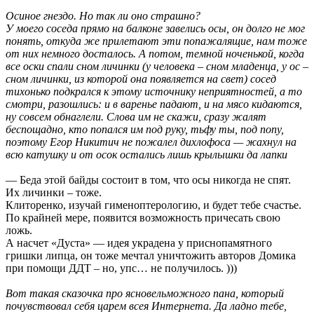
Осиное гнездо. Но так ли оно страшно?
У моего соседа прямо на балконе завелись осы, он долго не мог
понять, откуда же прилетают эти попажалящие, нам тоже
от них немного досталось. А потом, темной ноченькой, когда
все оски спали сном личинки (у человека – сном младенца, у ос –
сном личинки, из которой она появляется на свет) сосед
тихонько подкрался к этому источнику неприятностей, а то
смотри, разошлись: и в варенье падают, и на мясо кидаются,
ну совсем обнаглели. Слова им не скажи, сразу жалят
беспощадно, кто попался им под руку, тьфу ты, под попу,
поэтому Егор Никитич не пожалел дихлофоса — жахнул на
всю катушку и от осок остались лишь крылышки да лапки
— Беда этой байды состоит в том, что осы никогда не спят.
Их личинки – тоже.
Клиторенко, изучай гименоптерологию, и будет тебе счастье.
По крайней мере, появится возможность причесать свою
ложь.
А насчет «Дуста» — идея украдена у приснопамятного
гришки липца, он тоже мечтал уничтожить авторов Домика
при помощи ДДТ – но, упс… не получилось. )))
Вот такая сказочка про ясновельможного пана, который
почувствовал себя царем всея Интернета. Да ладно тебе,