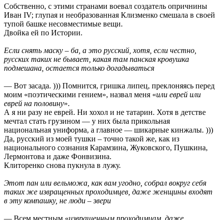
Собственно, с этими странами воевал создатель опричнины
Иван IV; глупая и необразованная Клизменко смешала в своей
тупой башке несовместимые вещи.
Двойка ей по Истории.
Если снять маску – ба, а это русский, хотя, если честно,
русских таких не бывает, какая там панская кровушка
подмешана, остается только догадываться
— Вот засада. ))) Помнится, гришка липец, преклоняясь перед
моим «поэтическими гением», назвал меня «
или еврей или
еврей на половину
».
А я ни разу не еврей. Ни хохол и не татарин. Хотя в детстве
мечтал стать грузином — у них была прикольная
национальная униформа, а главное — шикарные кинжалы. )))
Да, русский из моей тушки – точно такой же, как из
национального сознания Карамзина, Жуковского, Пушкина,
Лермонтова и даже Фонвизина.
Клиторенко снова пукнула в лужу.
Этот пан или вельможа, как вам угодно, собрал вокруг себя
таких же извращенных проходимцев, даже женщины входят
в эту компашку, не люди – звери
— Всем местным «
извращенным проходимцам, даже