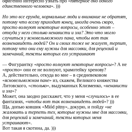
офигенно интересно узнать про «
пятерное дно одного
единственного человека
». )))
Но это все ерунда, нормальные люди и внимание не обратят,
потому что всему приходит конец, иногда очень скоро,
просто волнуют некоторые вопросы, особенно этот –
откуда у него столько ненависти и зла? Это что могло
случиться у ясновельможного пана, чтобы вот так
возненавидеть людей? Он и своих тоже не жалует, терпит,
потому что они ему нужны для массовки, для рецензий и
замечаний, тексты которых его устраивают
— Фигурантку «
просто волнуют некоторые вопросы
»? А не
«
просто
» они ее не волнуют, храмотейку хренову?
А, действительно, откуда во мне – в средневековом
«
ясновельможном пане
» из, скажем, Великого княжества
Литовского, «
столько
», выдуманных Клизменко, «
ненависти
и зла
»?
Может, она заодно расскажет, что у меня «
случилось
» в ее
фантазиях, «
чтобы вот так возненавидеть людей
»? )))
Ща, допью ковшик «Miód pitny», докурю, и пойду «
не
жаловать и терпеть тех, которые нужны мне для массовки,
для рецензий и замечаний, тексты которых меня
устраивают
».
Вот такая я скотина, да. )))