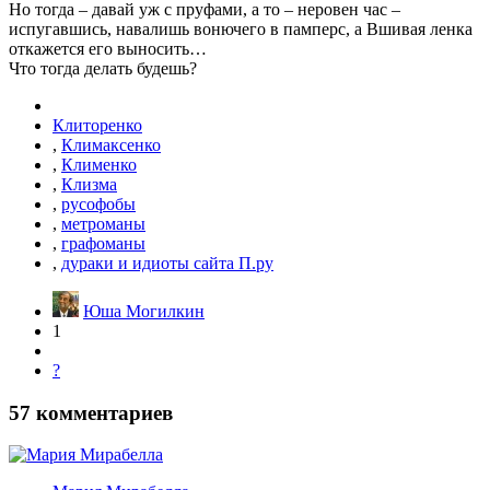
Но тогда – давай уж с пруфами, а то – неровен час –
испугавшись, навалишь вонючего в памперс, а Вшивая ленка
откажется его выносить…
Что тогда делать будешь?
Клиторенко
,
Климаксенко
,
Клименко
,
Клизма
,
русофобы
,
метроманы
,
графоманы
,
дураки и идиоты сайта П.ру
Юша Могилкин
1
?
57
комментариев