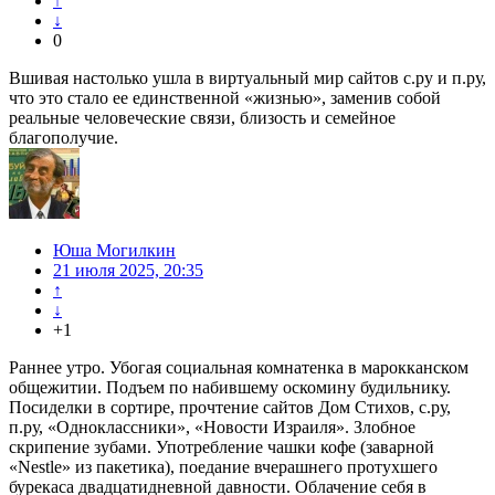
↑
↓
0
Вшивая настолько ушла в виртуальный мир сайтов с.ру и п.ру,
что это стало ее единственной «жизнью», заменив собой
реальные человеческие связи, близость и семейное
благополучие.
Юша Могилкин
21 июля 2025, 20:35
↑
↓
+1
Раннее утро. Убогая социальная комнатенка в марокканском
общежитии. Подъем по набившему оскомину будильнику.
Посиделки в сортире, прочтение сайтов Дом Стихов, с.ру,
п.ру, «Одноклассники», «Новости Израиля». Злобное
скрипение зубами. Употребление чашки кофе (заварной
«Nestle» из пакетика), поедание вчерашнего протухшего
бурекаса двадцатидневной давности. Облачение себя в