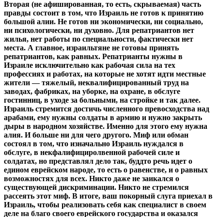
Вторая (не афишированная, то есть, скрываемая) часть
правды состоит в том, что Израиль не готов к принятию
большой алии. Не готов ни экономически, ни социально,
ни психологически, ни духовно. Для репатриантов нет
жилья, нет работы по специальности, фактически нет
места. А главное, израильтяне не готовы принять
репатриантов, как равных. Репатрианты нужны в
Израиле исключительно как рабочая сила на тех
профессиях и работах, на которые не хотят идти местные
жители — тяжелый, неквалифицированный труд на
заводах, фабриках, на уборке, на охране, в обслуге
гостинниц, в уходе за больными, на стройке и так далее.
Израиль стремится достичь численного превосходства над
арабами, ему нужны солдаты в армию и нужно закрыть
дыры в народном хозяйстве. Именно для этого ему нужна
алия. И больше ни для чего другого. Миф или обман
состоял в том, что изначально Израиль нуждался в
обслуге, в некфалифициролвенной рабочей силе и
солдатах, но представлял дело так, буддто речь идет о
едином еврейском народе, то есть о равенстве, и о равных
возможностях для всех. Никто даже не заикался о
существующей дискриминации. Никто не стремился
рассеять этот миф. В итоге, ваш покорный слуга приехал в
Израиль, чтобы реализовать себя как специалист в своем
деле на благо своего еврейского государства и оказался