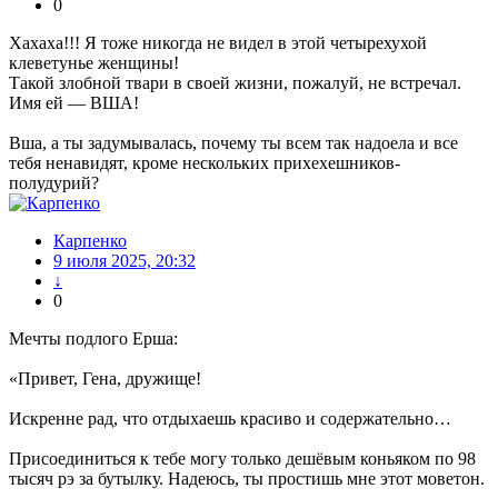
0
Хахаха!!! Я тоже никогда не видел в этой четырехухой
клеветунье женщины!
Такой злобной твари в своей жизни, пожалуй, не встречал.
Имя ей — ВША!
Вша, а ты задумывалась, почему ты всем так надоела и все
тебя ненавидят, кроме нескольких прихехешников-
полудурий?
Карпенко
9 июля 2025, 20:32
↓
0
Мечты подлого Ерша:
«Привет, Гена, дружище!
Искренне рад, что отдыхаешь красиво и содержательно…
Присоединиться к тебе могу только дешёвым коньяком по 98
тысяч рэ за бутылку. Надеюсь, ты простишь мне этот моветон.