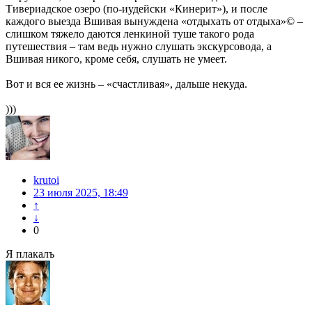
Тивериадское озеро (по-иудейски «Кинерит»), и после
каждого выезда Вшивая вынуждена «отдыхать от отдыха»© –
слишком тяжело даются ленкиной туше такого рода
путешествия – там ведь нужно слушать экскурсовода, а
Вшивая никого, кроме себя, слушать не умеет.
Вот и вся ее жизнь – «счастливая», дальше некуда.
)))
krutoi
23 июля 2025, 18:49
↑
↓
0
Я плакалъ