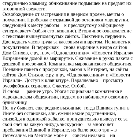
старушечью хламиду, обнюхивание подмышек на предмет их
вторичной свежести.
Освобождение от застревания в дверном проеме, мечты о
похудении. Пробежка с отдышкой до остановки маршрутки,
следующей к месту работы – к пресловутому хайфицкому
супермаркету (забыл его название). Вторичное ознакомление
с текстами вышеупомянутых сайтов. Пыхтение, пердение.
Двенадцать часов труда за кассовым аппаратом. Ненависть к
покупателям. В перерывах – снова ныряние в недра сайтов
Дом Стихов, с.ру, п.ру, «Одноклассники», «Новости Израиля».
Возращение домой на маршрутке. Сжимание в руках пакета с
дешевой просрочкой. Комнатенка марокканского общежития.
Поедание пакета с просрочкой, выход в Интернет, на сайты
сайтов Дом Стихов, с.ру, п.ру, «Одноклассники» и «Новости
Израиля». Доступ к клавиатуре. Параллельно – просмотр
русофобских сериалов. Счастье. Отбой.
И снова — раннее утро. Убогая социальная комнатенка в
марокканском общежитии, подъем по набившему оскомину
будильнику.
Не, ну бывают, еще редкие выходные, тогда Вшивая тупит в
Инете без остановки, али, ежели какие родственники,
снизойдя к одинокой хабалке, принудительно вывезут ее за
свой счет на какую-нибудь экскурсию – за много лет
пребывания Вшивой в Израиле, их было всего три – в
Иерусалим, на Мертвое море и – совсем недавно – на