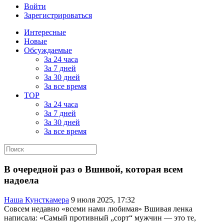
Войти
Зарегистрироваться
Интересные
Новые
Обсуждаемые
За 24 часа
За 7 дней
За 30 дней
За все время
TOP
За 24 часа
За 7 дней
За 30 дней
За все время
В очередной раз о Вшивой, которая всем
надоела
Наша Кунсткамера
9 июля 2025, 17:32
Совсем недавно «всеми нами любимая» Вшивая ленка
написала: «Самый противный „сорт“ мужчин — это те,