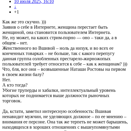
10 июля 2025, 16:10
↓
+1
Как же это скучно. )))
Заявив о себе в Интернете, женщина перестает быть
женщиной, она становится пользователем Интернета.
Не, ну может, на каких стрим-порно — оно – таки да, а в
общем – нет.
Женственного во Вшивой – ноль да нихуя, и во всех ее
конченных товарках – не больше, так с какого перепугу
данная группа озлобленных престарело-жирножопых
пользователей требует относится к себе – как к женщинам? )))
Что, бля, все они – возвышенные Наташи Ростовы на первом
в своем жизни балу?
Нет.
А кто тогда?
Убогие труперды и хабалки, интеллектуальный уровень
которых не поднимается выше должности рыночных
торговок.
Да, кстати, заметил интересную особенность: Вшивая
ненавидит мужчин, не уделяющих должное – по ее мнению –
внимания ее персоне. Она так же терпеть не может барышень,
находящихся в хороших отношениях с вышеупомянутыми