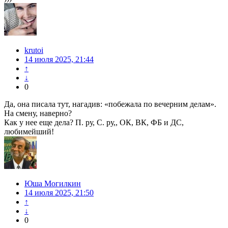
krutoi
14 июля 2025, 21:44
↑
↓
0
Да, она писала тут, нагадив: «побежала по вечерним делам».
На смену, наверно?
Как у нее еще дела? П. ру, С. ру,, ОК, ВК, ФБ и ДС,
любимейший!
Юша Могилкин
14 июля 2025, 21:50
↑
↓
0