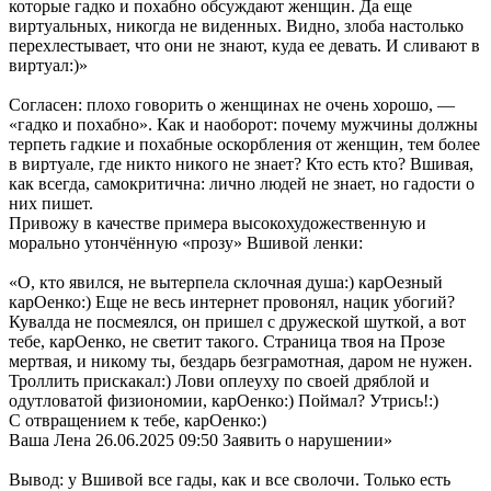
которые гадко и похабно обсуждают женщин. Да еще
виртуальных, никогда не виденных. Видно, злоба настолько
перехлестывает, что они не знают, куда ее девать. И сливают в
виртуал:)»
Согласен: плохо говорить о женщинах не очень хорошо, —
«гадко и похабно». Как и наоборот: почему мужчины должны
терпеть гадкие и похабные оскорбления от женщин, тем более
в виртуале, где никто никого не знает? Кто есть кто? Вшивая,
как всегда, самокритична: лично людей не знает, но гадости о
них пишет.
Привожу в качестве примера высокохудожественную и
морально утончённую «прозу» Вшивой ленки:
«О, кто явился, не вытерпела склочная душа:) карОезный
карОенко:) Еще не весь интернет провонял, нацик убогий?
Кувалда не посмеялся, он пришел с дружеской шуткой, а вот
тебе, карОенко, не светит такого. Страница твоя на Прозе
мертвая, и никому ты, бездарь безграмотная, даром не нужен.
Троллить прискакал:) Лови оплеуху по своей дряблой и
одутловатой физиономии, карОенко:) Поймал? Утрись!:)
С отвращением к тебе, карОенко:)
Ваша Лена 26.06.2025 09:50 Заявить о нарушении»
Вывод: у Вшивой все гады, как и все сволочи. Только есть