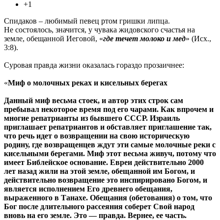
+1
Спидаков – любимый певец ртом гришки липца.
Не состоялось, значится, у чувака жидовского счастья на
земле, обещанной Иеговой, «
где течет молоко и мед
» (Исх.,
3:8).
Суровая правда жизни оказалась гораздо прозаичнее:
«
Миф о молочных реках и кисельных берегах
Данный миф весьма стоек, и автор этих строк сам
пребывал некоторое время под его чарами. Как впрочем и
многие репатрианты из бывшего СССР. Израиль
приглашает репатриантов и обставляет приглашение так,
что речь идет о возвращении на свою историческую
родину, где возвращенцев ждут эти самые молочные реки с
кисельными берегами. Миф этот весьма живуч, потому что
имеет Библейское основание. Евреи действительно 2000
лет назад жили на этой земле, обещанной им Богом, и
действительно возвращение это инспирировано Богом, и
является исполнением Его древнего обещания,
выраженного в Танахе. Обещания (обетования) о том, что
Бог после длительного рассеяния соберет Свой народ
вновь на его земле. Это — правда. Вернее, ее часть.