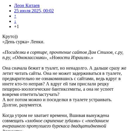
Леон Китаев
25 июля 2025, 00:02
↑
↓
+1
Круто))
«День сурка» Ленки.
«Посиделки в сортире, прочтение сайтов Дом Стихов, с.ру,
п.ру, «Одноклассники», «Новости Израиля».»
Она сначала бежит в туалет, но ненадолго. А дальше сразу же
летит читать сайты. Она не может задерживаться в туалете,
предварительно не ознакомившись с сайтами, ведь вдруг в
инете кто-то неправ? А вдруг ей там прислали рецку
пещерно-зоологические бантиксемиты, а она не успеет
вовремя ответить/застучать?
А вот потом можно и посиделки в туалете устраивать.
Долгие, разумеется.
Когда утром не хватает времени, Вшивая вынуждена
совмещать
«злобное скрипение зубами»
с
«поеданием
вчерашнего протухшего бурекаса двадцатидневной