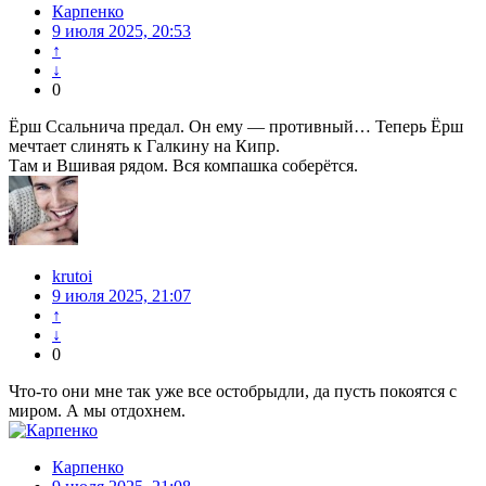
Карпенко
9 июля 2025, 20:53
↑
↓
0
Ёрш Ссальнича предал. Он ему — противный… Теперь Ёрш
мечтает слинять к Галкину на Кипр.
Там и Вшивая рядом. Вся компашка соберётся.
krutoi
9 июля 2025, 21:07
↑
↓
0
Что-то они мне так уже все остобрыдли, да пусть покоятся с
миром. А мы отдохнем.
Карпенко