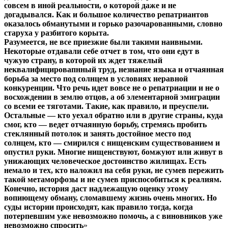
совсем в иной реальности, о которой даже и не
догадывался. Как и большое количество репатриантов
оказалось обманутыми и горько разочарованными, словно
старуха у разбитого корыта.
Разумеется, не все приезжие были такими наивными.
Некоторые отдавали себе отчет в том, что они едут в
чужую страну, в которой их ждет тяжелый
неквалифицировапнный труд, незнание языка и отчаянная
борьба за место под солнцем в условиях неравной
конкуренции. Что речь идет вовсе не о репатриации и не о
восхождении в землю отцов, а об элементарной эмиграции
со всеми ее тяготами. Такие, как правило, и преуспели.
Остальные — кто уехал обратно или в другие страны, куда
смог, кто — ведет отчаянную борьбу, стремясь пробить
стеклянный потолок и занять достойное место под
солнцем, кто — смирился с нищенским существованием и
опустил руки. Многие нищенствуют, бомжуют или живут в
унижающих человеческое достоинство жилищах. Есть
немало и тех, кто наложил на себя руки, не сумев пережить
такой метаморфозы и не сумев приспособиться к реалиям.
Конечно, история даст надлежащую оценку этому
вопиющему обману, сломавшему жизнь очень многих. Но
суды истории происходят, как правило тогда, когда
потерпевшим уже невозможно помочь, а с виновников уже
невозможно спросить
»