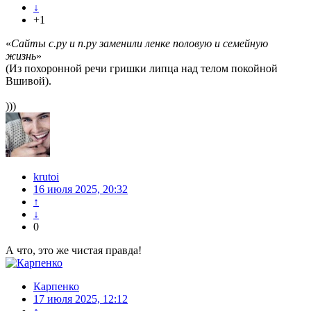
↓
+1
«
Сайты с.ру и п.ру заменили ленке половую и семейную
жизнь
»
(Из похоронной речи гришки липца над телом покойной
Вшивой).
)))
krutoi
16 июля 2025, 20:32
↑
↓
0
А что, это же чистая правда!
Карпенко
17 июля 2025, 12:12