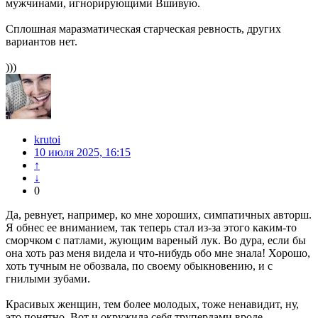
мужчинами, игнорирующими Вшивую.
Сплошная маразматическая старческая ревность, других
вариантов нет.
)))
krutoi
10 июля 2025, 16:15
↑
↓
0
Да, ревнует, например, ко мне хороших, симпатичных авторш.
Я обнес ее вниманием, так теперь стал из-за этого каким-то
сморчком с патлами, жующим вареный лук. Во дура, если бы
она хоть раз меня видела и что-нибудь обо мне знала! Хорошо,
хоть тучным не обозвала, по своему обыкновению, и с
гнилыми зубами.
Красивых женщин, тем более молодых, тоже ненавидит, ну,
это понятно. Вот и окружила себя трупердами вроде