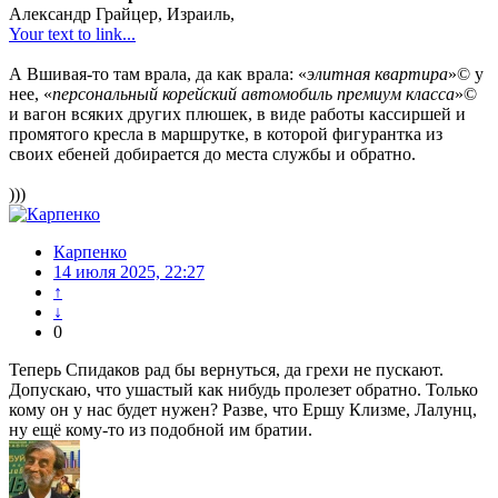
Александр Грайцер, Израиль,
Your text to link...
А Вшивая-то там врала, да как врала: «
элитная квартира
»© у
нее, «
персональный корейский автомобиль премиум класса
»©
и вагон всяких других плюшек, в виде работы кассиршей и
промятого кресла в маршрутке, в которой фигурантка из
своих ебеней добирается до места службы и обратно.
)))
Карпенко
14 июля 2025, 22:27
↑
↓
0
Теперь Спидаков рад бы вернуться, да грехи не пускают.
Допускаю, что ушастый как нибудь пролезет обратно. Только
кому он у нас будет нужен? Разве, что Ершу Клизме, Лалунц,
ну ещё кому-то из подобной им братии.