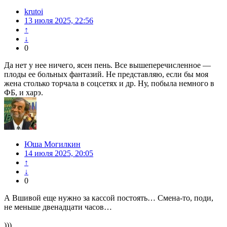
krutoi
13 июля 2025, 22:56
↑
↓
0
Да нет у нее ничего, ясен пень. Все вышеперечисленное —
плоды ее больных фантазий. Не представляю, если бы моя
жена столько торчала в соцсетях и др. Ну, побыла немного в
ФБ, и харэ.
Юша Могилкин
14 июля 2025, 20:05
↑
↓
0
А Вшивой еще нужно за кассой постоять… Смена-то, поди,
не меньше двенадцати часов…
)))