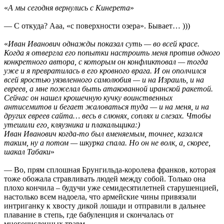
«
А мы сегодня вернулись с Кинерета
»
— С откуда? Ааа, «с поверхности озера». Бывает… )))
«
Иван Иванович однажды показал суть — во всей красе.
Когда я отвергла его попытки настроить меня против одного
конкретного автора, с которым он конфликтовал — тогда
уже и я превратилась в его кровного врага. И он ополчился
всей яростью уязвленного самолюбия — и на Израиль, и на
евреев, а мне пожелал быть атакованной иранской ракетой.
Сейчас он нашел крошечную кучку воинственных
антисемитов и бегает жаловаться туда — и на меня, и на
других евреев сайта… весь в слюнях, соплях и слезах. Чтобы
утешили его, кляузника и плакальщика:)
Иван Иванович когда-то был вменяемым, точнее, казался
таким, ну а потом — шкурка спала. Но он не волк, а, скорее,
шакал Табаки
»
— Во, прям сплошная Брунгильда-королева франков, которая
тоже обожала стравливать людей между собой. Только она
плохо кончила – будучи уже семидесятилетней старушенцией,
настолько всем надоела, что армейские чины привязали
интриганку к хвосту дикой лошади и отправили в дальнее
плавание в степь, где бабуленция и скончалась от
многочисленных травм.