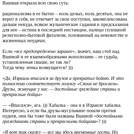
Вшивая открыла всю свою суть:
рационализма в ее бытие – ноль целых, ноль десятых, она не
верит в себя, не отвечает за свои поступки, закомплексована
дальше некуда, всякие жульнические гадания и предсказания
для нее – истина в последней инстанции, налицо сплошной
религиозно-бытовой фатализм, основанный на невежестве и
жизненных неудачах.
Если «
все предопределено заранее
», значит, наш стеб над
Вшивой и ее взаимообразными жополизами – ее судьба,
установленная свыше, не так ли?
Тогда чему ленка возмущается? )))
«
Да, Израиль вписался за друзов и прекратил бойню. И это
полностью соответствует лозунгу «Своих не бросаем».
Друзы, живущие у нас — достойные граждане страны и
прекрасные бойцы
»
— «
Вписался
», ага. ))) Хабалка – она и в Израиле хабалка.
Интересно, а если бы друзы-мусульмане пошли против
иудеев, они бы тоже были названы Вшивой «
достойными
гражданами страны и прекрасными бойцами
»? )))
«
Я вот так скажу — все мы здесь временные гости. Но