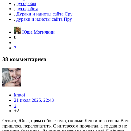
,
русофобы
,
русофобия
,
Дураки и идиоты сайта Сру
,
дураки и идиоты сайта Пру
Юша Могилкин
0
?
38
комментариев
krutoi
21 июля 2025, 22:43
↓
+2
Ого-го, Юша, прям соболезную, сколько Ленкиного говна Вам
пришлось перелопатить. С интересом прочитал, а то давно не