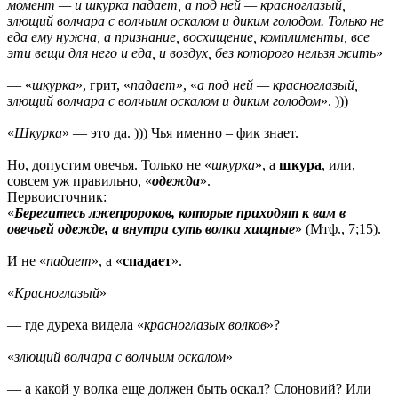
момент — и шкурка падает, а под ней — красноглазый,
злющий волчара с волчьим оскалом и диким голодом. Только не
еда ему нужна, а признание, восхищение, комплименты, все
эти вещи для него и еда, и воздух, без которого нельзя жить
»
— «
шкурка
», грит, «
падает
», «
а под ней — красноглазый,
злющий волчара с волчьим оскалом и диким голодом
». )))
«
Шкурка
» — это да. ))) Чья именно – фик знает.
Но, допустим овечья. Только не «
шкурка
», а
шкура
, или,
совсем уж правильно, «
одежда
».
Первоисточник:
«
Берегитесь лжепророков, которые приходят к вам в
овечьей одежде, а внутри суть волки хищные
» (Мтф., 7;15).
И не «
падает
», а «
спадает
».
«
Красноглазый
»
— где дуреха видела «
красноглазых волков
»?
«
злющий волчара с волчьим оскалом
»
— а какой у волка еще должен быть оскал? Слоновий? Или