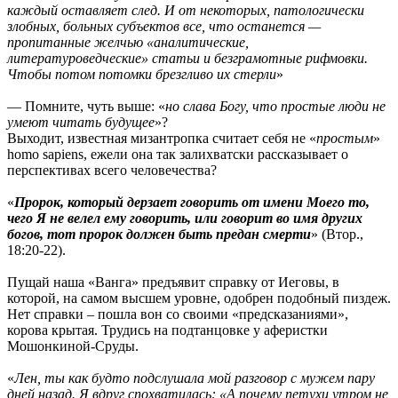
каждый оставляет след. И от некоторых, патологически
злобных, больных субъектов все, что останется —
пропитанные желчью «аналитические,
литературоведческие» статьи и безграмотные рифмовки.
Чтобы потом потомки брезгливо их стерли
»
— Помните, чуть выше: «
но слава Богу, что простые люди не
умеют читать будущее
»?
Выходит, известная мизантропка считает себя не «
простым
»
homo sapiens, ежели она так залихватски рассказывает о
перспективах всего человечества?
«
Пророк, который дерзает говорить от имени Моего то,
чего Я не велел ему говорить, или говорит во имя других
богов, тот пророк должен быть предан смерти
» (Втор.,
18:20-22).
Пущай наша «Ванга» предъявит справку от Иеговы, в
которой, на самом высшем уровне, одобрен подобный пиздеж.
Нет справки – пошла вон со своими «предсказаниями»,
корова крытая. Трудись на подтанцовке у аферистки
Мошонкиной-Сруды.
«
Лен, ты как будто подслушала мой разговор с мужем пару
дней назад. Я вдруг спохватилась: «А почему петухи утром не