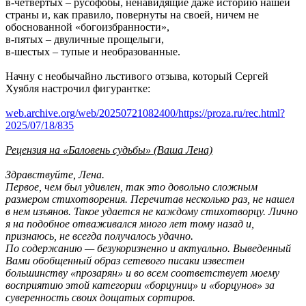
в-четвертых – русофобы, ненавидящие даже историю нашей
страны и, как правило, повернуты на своей, ничем не
обоснованной «богоизбранности»,
в-пятых – двуличные прощелыги,
в-шестых – тупые и необразованные.
Начну с необычайно льстивого отзыва, который Сергей
Хуябля настрочил фигурантке:
web.archive.org/web/20250721082400/https://proza.ru/rec.html?
2025/07/18/835
Рецензия на «Баловень судьбы» (Ваша Лена)
Здравствуйте, Лена.
Первое, чем был удивлен, так это довольно сложным
размером стихотворения. Перечитав несколько раз, не нашел
в нем изъянов. Такое удается не каждому стихотворцу. Лично
я на подобное отваживался много лет тому назад и,
признаюсь, не всегда получалось удачно.
По содержанию — безукоризненно и актуально. Выведенный
Вами обобщенный образ сетевого писаки известен
большинству «прозарян» и во всем соответствует моему
восприятию этой категории «борцуниц» и «борцунов» за
суверенность своих дощатых сортиров.