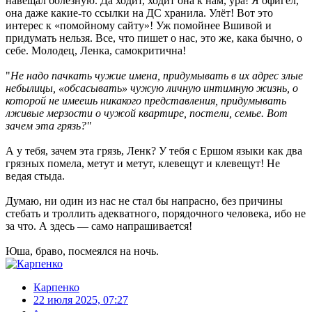
навещал болезную. Да ходит, ходит она к нам, ура! Я офигел,
она даже какие-то ссылки на ДС хранила. Улёт! Вот это
интерес к «помойному сайту»! Уж помойнее Вшивой и
придумать нельзя. Все, что пишет о нас, это же, кака бычно, о
себе. Молодец, Ленка, самокритична!
"
Не надо пачкать чужие имена, придумывать в их адрес злые
небылицы, «обсасывать» чужую личную интимную жизнь, о
которой не имеешь никакого представления, придумывать
лживые мерзости о чужой квартире, постели, семье. Вот
зачем эта грязь?"
А у тебя, зачем эта грязь, Ленк? У тебя с Ершом языки как два
грязных помела, метут и метут, клевещут и клевещут! Не
ведая стыда.
Думаю, ни один из нас не стал бы напрасно, без причины
стебать и троллить адекватного, порядочного человека, ибо не
за что. А здесь — само напрашивается!
Юша, браво, посмеялся на ночь.
Карпенко
22 июля 2025, 07:27