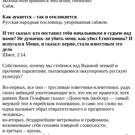
мазохистам нравится эта возня, очевидно.
Сабж.
Как аукнется – так и откликнется
.
Русская народная пословица, уворованная сабжем.
И тот сказал: кто поставил тебя начальником и судьею над
нами? Не думаешь ли убить меня, как убил Египтянина? И
испугался Моше, и сказал: верно, стало известным это
дело
.
Шмот, 2:14.
Собственно, почему мы стебемся над Вшивой ленкой и
прочими паразитами, пытающимися оккупировать русскую
культуру?
Во-первых, все они – трусливые изветчики-клеветники, ради
своих амбиций уничтожающие все, что им не нравится, хотя
раввин Яков Гельфман сказал: «Доносчик (мойсер) — самый
мерзкий тип в еврейском понимании, и само это слово на
идиш вызывает образ отвратительного и презренного
человека»,
во-вторых, бездарнейшие метроманы и графоманы,
возомнившие себя гениями изящной словесности,
в-третьих – вруны,