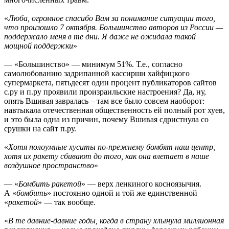
«
Люба, огромное спасибо Вам за понимание ситуации того,
что произошло 7 октября. Большинство авторов из России —
поддержало меня в те дни. Я даже не ожидала такой
мощной поддержки
»
— «Большинство» — минимум 51%. Т.е., согласно
самолюбованию задрипанной кассирши хайфицкого
супермаркета, пятьдесят один процент публикаторов сайтов
с.ру и п.ру проявили произраильские настроения? Да, ну,
опять Вшивая завралась – там все было совсем наоборот:
навтыкала отечественная общественность ей полный рот хуев,
и это была одна из причин, почему Вшивая сдристнула со
срушки на сайт п.ру.
«
Хотя полоумные хуситы по-прежнему бомбят наш центр,
хотя их ракету сбивают до того, как она влетает в наше
воздушное пространство
»
— «
Бомбить ракетой
» — верх ленкиного косноязычия.
А «
бомбить
» постоянно одной и той же единственной
«
ракетой
» — так вообще.
«
В те давние-давние годы, когда в страну хлынула миллионная