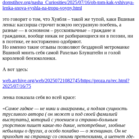
domstihov.org/nasha_Curiosities/2025/07/16/ob-tom-kak-vshivaya-
lenka-snova-vyshla-na-tropu-voyny.html
это говорит о том, что Хуябля – такой же тупой, каки Вшивая
ленка: кассирша строчит всякую несуразную поебень, а
разные — в основном – русскоязычные – граждане и
гражданки, вообще никак не разбирающиеся ни в поэзии, ни
в поэтике, ее восторженно одобряют.
Но именно такие отзывы позволяют бездарной метроманке
Вшивой мнить себя самой Рахелью Блувштейн и голой
королевой бензоколонки.
А вот здесь:
web.archive.org/web/20250721082745/https://proza.ru/rec.html?
2025/07/16/75
ленка показала себя во всей красе:
«
Самое гадкое — не ники и анаграммы, а подлая сущность
трусливого автора ( он может и под своей фамилией
выступать), который с упоением и странно-больным
упорством пишет какие-то дикие, непотребные, злобные
небылицы о других, а особо похабно — о женщинах. Он не
приходит на страницу со своими претензиями, а шепчет где-