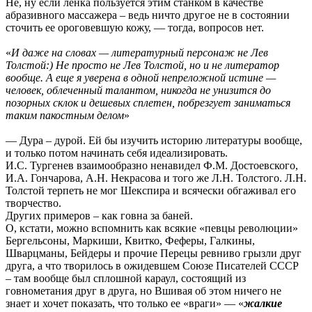
Не, ну если ленка пользуется этим станком в качестве
абразивного массажера – ведь ничто другое не в состоянии
сточить ее ороговевшую кожу, — тогда, вопросов нет.
«
И даже на словах — литературный персонаж не Лев
Толстой:) Не просто не Лев Толстой, но и не литератор
вообще. А еще я уверена в одной непреложной истине —
человек, облеченный талантом, никогда не унизится до
позорных склок и дешевых сплетен, побрезгует заниматься
таким пакостным делом
»
— Дура – дурой. Ей бы изучить историю литературы вообще,
и только потом начинать себя идеализировать.
И.С. Тургенев взаимообразно ненавидел Ф.М. Достоевского,
И.А. Гончарова, А.Н. Некрасова и того же Л.Н. Толстого. Л.Н.
Толстой терпеть не мог Шекспира и всячески обгаживал его
творчество.
Других примеров – как говна за баней.
О, кстати, можно вспомнить как всякие «певцы революции»
Бергельсоны, Маркиши, Квитко, Феферы, Галкины,
Шварцманы, Бейдеры и прочие Перецы ревниво грызли друг
друга, а что творилось в ожидевшем Союзе Писателей СССР
– там вообще был сплошной караул, состоящий из
говнометания друг в друга, но Вшивая об этом ничего не
знает и хочет показать, что только ее «враги» — «
жалкие