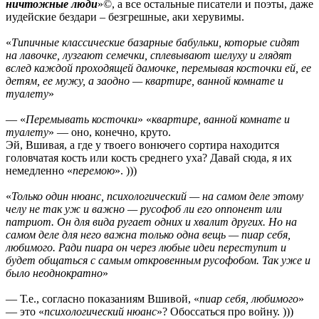
ничтожные люди
»©, а все остальные писатели и поэты, даже
иудейские бездари – безгрешные, аки херувимы.
«
Типичные классические базарные бабульки, которые сидят
на лавочке, лузгают семечки, сплевывают шелуху и глядят
вслед каждой проходящей дамочке, перемывая косточки ей, ее
детям, ее мужу, а заодно — квартире, ванной комнате и
туалету
»
— «
Перемывать косточки
» «
квартире, ванной комнате и
туалету
» — оно, конечно, круто.
Эй, Вшивая, а где у твоего вонючего сортира находится
головчатая кость или кость среднего уха? Давай сюда, я их
немедленно «
перемою
». )))
«
Только один нюанс, психологический — на самом деле этому
челу не так уж и важно — русофоб ли его оппонент или
патриот. Он для вида ругает одних и хвалит других. Но на
самом деле для него важна только одна вещь — пиар себя,
любимого. Ради пиара он через любые идеи переступит и
будет общаться с самым откровенным русофобом. Так уже и
было неоднократно
»
— Т.е., согласно показаниям Вшивой, «
пиар себя, любимого
»
— это «
психологический нюанс
»? Обоссаться про войну. )))