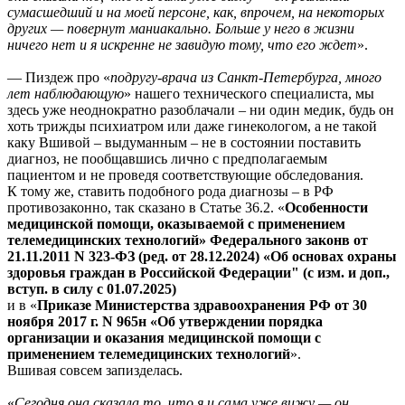
сумасшедший и на моей персоне, как, впрочем, на некоторых
других — повернут маниакально. Больше у него в жизни
ничего нет и я искренне не завидую тому, что его ждет
».
— Пиздеж про «
подругу-врача из Санкт-Петербурга, много
лет наблюдающую
» нашего технического специалиста, мы
здесь уже неоднократно разоблачали – ни один медик, будь он
хоть трижды психиатром или даже гинекологом, а не такой
каку Вшивой – выдуманным – не в состоянии поставить
диагноз, не пообщавшись лично с предполагаемым
пациентом и не проведя соответствующие обследования.
К тому же, ставить подобного рода диагнозы – в РФ
противозаконно, так сказано в Статье 36.2. «
Особенности
медицинской помощи, оказываемой с применением
телемедицинских технологий» Федерального законв от
21.11.2011 N 323-ФЗ (ред. от 28.12.2024) «Об основах охраны
здоровья граждан в Российской Федерации" (с изм. и доп.,
вступ. в силу с 01.07.2025)
и в «
Приказе Министерства здравоохранения РФ от 30
ноября 2017 г. N 965н «Об утверждении порядка
организации и оказания медицинской помощи с
применением телемедицинских технологий
».
Вшивая совсем запизделась.
«
Сегодня она сказала то, что я и сама уже вижу — он