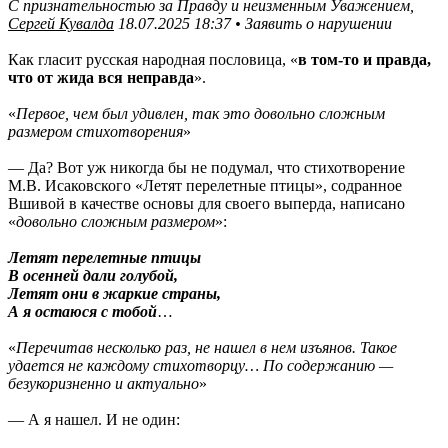
С признательностью за Правду и неизменным Уважением,
Сергей Кувалда
18.07.2025 18:37 • Заявить о нарушении
Как гласит русская народная пословица, «
в том-то и правда,
что от жида вся неправда
».
«
Первое, чем был удивлен, так это довольно сложным
размером стихотворения
»
— Да? Вот уж никогда бы не подумал, что стихотворение
М.В. Исаковского «Летят перелетные птицы», содранное
Вшивой в качестве основы для своего выперда, написано
«
довольно сложным размером
»:
Летят перелетные птицы
В осенней дали голубой,
Летят они в жаркие страны,
А я остаюся с тобой
…
«
Перечитав несколько раз, не нашел в нем изъянов. Такое
удается не каждому стихотворцу… По содержанию —
безукоризненно и актуально
»
— А я нашел. И не один: