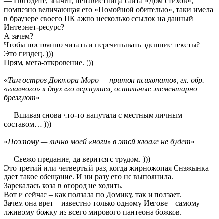
— Погодите, значит, ненавистница сайта «Дом стихов»,
помпезно величающая его «Помойной обителью», таки имела
в браузере своего ПК ажно несколько ссылок на данный
Интернет-ресурс?
А зачем?
Чтобы постоянно читать и перечитывать здешние тексты?
Это пиздец. )))
Прям, мега-откровение. )))
«
Там остров Доктора Моро — притон психопатов, гл. обр.
«главного» и двух его вертухаев, остальные элементарно
брезгуют
»
— Вшивая снова что-то напутала с местным личным
составом… )))
«
Поэтому — лично моей «ноги» в этой клоаке не будет
»
— Свежо предание, да верится с трудом. )))
Это третий или четвертый раз, когда жирножопая Снэжынка
дает такое обещание. И ни разу его не выполнила.
Зарекалась коза в огород не ходить.
Вот и сейчас – как ползала по Домику, так и ползает.
Зачем она врет – известно только одному Иегове – самому
лживому божку из всего мирового пантеона божков.