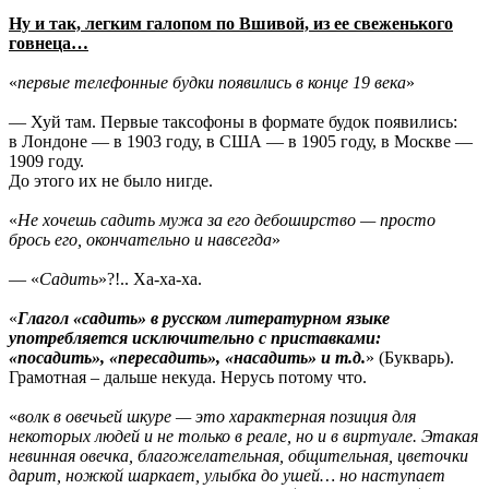
Ну и так, легким галопом по Вшивой, из ее свеженького
говнеца…
«
первые телефонные будки появились в конце 19 века
»
— Хуй там. Первые таксофоны в формате будок появились:
в Лондоне — в 1903 году, в США — в 1905 году, в Москве —
1909 году.
До этого их не было нигде.
«
Не хочешь садить мужа за его дебоширство — просто
брось его, окончательно и навсегда
»
— «
Садить
»?!.. Ха-ха-ха.
«
Глагол «садить» в русском литературном языке
употребляется исключительно с приставками:
«посадить», «пересадить», «насадить» и т.д.
» (Букварь).
Грамотная – дальше некуда. Нерусь потому что.
«
волк в овечьей шкуре — это характерная позиция для
некоторых людей и не только в реале, но и в виртуале. Этакая
невинная овечка, благожелательная, общительная, цветочки
дарит, ножкой шаркает, улыбка до ушей… но наступает