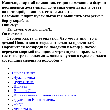
Капитан, старший помощник, старший механик и боцман
постарались достучаться до чувака через дверь, в ответ –
ноль эмоций, пришлось ее взламывать.
Взломали, видят: чувак пытается выпилить отверстие в
борту корабля.
Они ему:
— Ты охуел, что ли, дядя?!..
Он в ответ:
— Это моя каюта, я ее оплатил. Что хочу в ней – то и
делаю! Пошли вон отсюда, антисемиты проклятые!
Нарушителя обезвредили, посадили в карцер, потом
передали морской полиции, а через неделю израильские
СМИ пестрели воплями «Экипаж русского судна оказался
состоящим сплошь из юдофобов!
».
Вшивая ленка
,
Чужая ленка
,
Чужая Лена
,
Вшивая
,
Вшивая Лена
,
Вшивая ленка - фашистка-сионистка
,
двуличная Вшивая ленка
,
жиды
,
метроманы