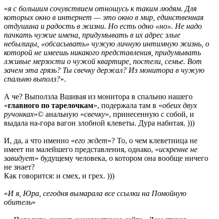
«
я с большим сочувствием отношусь к таким людям. Для
которых окно в интернет — это окно в мир, единственная
отдушина и радость в жизни. Но есть одно «но». Не надо
пачкать чужие имена, придумывать в их адрес злые
небылицы, «обсасывать» чужую личную интимную жизнь, о
которой не имеешь никакого представления, придумывать
лживые мерзости о чужой квартире, постели, семье. Вот
зачем эта грязь? Ты свечку держал? Из монитора в чужую
спальню выполз?
».
А че? Выползла Вшивая из монитора в спальню нашего
«
главного по тарелочкам
», подержала там в «
обеих двух
ручонках
»© анальную «
свечку
», принесенную с собой, и
выдала на-гора вагон злобной клеветы. Дура набитая. )))
И, да, а что именно «
его ждет
»? То, о чем клеветница не
имеет ни малейшего представления, однако, «
искренне не
завидует
» будущему человека, о котором она вообще ничего
не знает?
Как говорится: и смех, и грех. )))
«
И я, Юра, сегодня вымарала все ссылки на Помойную
обитель
»