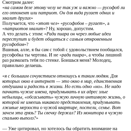
Смотрим далее:
«
на самом деле этому челу не так уж и важно — русофоб ли
его оппонент или патриот. Он для вида ругает одних и
хвалит других
»
Получается, что «
этот чел
» «
русофобов – ругает
», а
«
патриотов хвалит
»? Ну, хорошо, допустим.
А что делать с этим: «
Ради пиара он через любые идеи
переступит и будет общаться с самым откровенным
русофобом
»?
Вшивая, алле, я бы сам с тобой с удовольствием пообщался,
русофобка ты чертова. И не «
ради пиара
», а чтобы лишний
раз размазать тебя по стенке. Боишься меня? Молодец,
правильно делаешь.
«
я с большим сочувствием отношусь к таким людям. Для
которых окно в интернет — это окно в мир, единственная
отдушина и радость в жизни. Но есть одно «но». Не надо
пачкать чужие имена, придумывать в их адрес злые
небылицы, «обсасывать» чужую личную интимную жизнь, о
которой не имеешь никакого представления, придумывать
лживые мерзости о чужой квартире, постели, семье. Вот
зачем эта грязь? Ты свечку держал? Из монитора в чужую
спальню выполз?
»
— Уже цитировал, но хотелось бы обратить внимание на