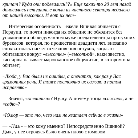
кричат? Куда они подевались??» Еще каких-то 20 лет назад
доносились петушиные вопли из частного сектора недалеко
от нашей высотки. И вот их нет
»
— Интересная особенность – ежели Вшивая общается с
Пердунц, то почти никогда их общение не обходится без
упоминаний об выдуманном муже поедательницы протухших
бурекасов, которая, по прошествии двадцати лет, внезапно
спохватилась насчет исчезновения петухов, когда-то
обитавших вокруг «
высотки
» («
высоткой
», каки звестно,
кассирша называет марокканское общежитие, в котором она
обитает).
«
Люба, у Вас были не ошибки, а опечатки, как раз у Вас
грамотная речь. Я тоже постоянно их сажаю и потом
исправляю
»
— Значит, «
опечатки
»? Ну-ну. А почему тогда «
сажаю
», а не
«
садю
»?
«
Юмор — это то, чего нам не хватает сейчас в жизни
»
— «
Нам
» – это кому именно? Непосредственно Вшивой?
Дык, у нее отродясь было очень плохо с юмором.