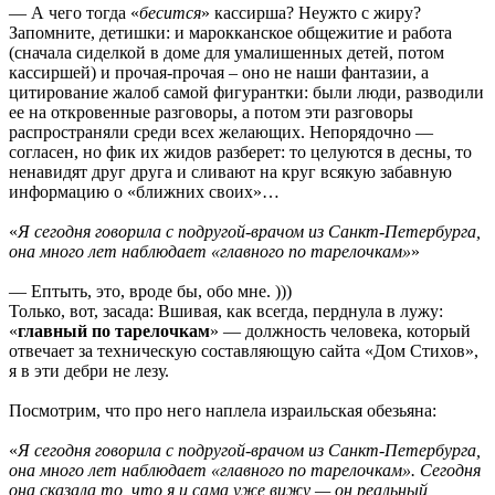
— А чего тогда «
бесится
» кассирша? Неужто с жиру?
Запомните, детишки: и марокканское общежитие и работа
(сначала сиделкой в доме для умалишенных детей, потом
кассиршей) и прочая-прочая – оно не наши фантазии, а
цитирование жалоб самой фигурантки: были люди, разводили
ее на откровенные разговоры, а потом эти разговоры
распространяли среди всех желающих. Непорядочно —
согласен, но фик их жидов разберет: то целуются в десны, то
ненавидят друг друга и сливают на круг всякую забавную
информацию о «ближних своих»…
«
Я сегодня говорила с подругой-врачом из Санкт-Петербурга,
она много лет наблюдает «главного по тарелочкам»
»
— Ептыть, это, вроде бы, обо мне. )))
Только, вот, засада: Вшивая, как всегда, перднула в лужу:
«
главный по тарелочкам
» — должность человека, который
отвечает за техническую составляющую сайта «Дом Стихов»,
я в эти дебри не лезу.
Посмотрим, что про него наплела израильская обезьяна:
«
Я сегодня говорила с подругой-врачом из Санкт-Петербурга,
она много лет наблюдает «главного по тарелочкам». Сегодня
она сказала то, что я и сама уже вижу — он реальный