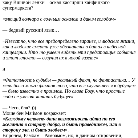
каку Вшивой ленки – оскал кассирши хайфицкого
супермаркета?
«
злющий волчара с волчьим оскалом и диким голодом
»
— бедный русский язык…
«
Известно, что все предопределено заранее, и людские жизни,
как и людские смерти уже обозначены в датах в небесной
канцелярии. Кто-то умеет видеть эти предстоящие события
и этот кто-то — озвучил их в новой газете
»
и
«
Фатальность судьбы — реальный факт, не фантастика… У
меня было много фактов того, что все случившееся в будущем
— было известно в прошлом. Но слава Богу, что простые
люди не умеют читать будущее
»
— Чего, бля? )))
Моше бен Маймон возражает:
«
Каждому человеку дана возможность идти по его
желанию в сторону добра, и быть праведником, или в
сторону зла, и быть злодеем
».
Впрочем, Рамбам – Рамбамом, но, в данном откровении,