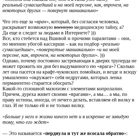
реальный сумасшедший и на моей персоне, как, впрочем, на
некоторых других — повернут маниакально
»
Что это еще за «
врач
», который, без согласия человека,
раскрывает возможную
военную
медицинскую тайну, а?
Да еще и следит за людьми в Интернете? )))
Все, кто стебется над Вшивой и прочими паразитами – они,
по мнению убогой кассирши – как на подбор «
реально
сумасшедшие
», «
повернутые маниакально
» «
и на моей
персоне, как, впрочем, на некоторых других
». )))
Однако, почему постоянно застревающая в дверях труперда не
может прожить ни дня без выдуманного ею «врага»? Сколько
лет она пасется на крафт-чуковских помойках, и везде и всюду
умышленно «окружает» себя недругами, которых ленка
перманентно старается обосрать?
Какой-то сплошной мазохизм с элементами копролалии.
Причем, дуреха живет своими «врагами», а мы… а мы, по
праву истины, иногда, от нечего делать, вставляем ей вилку в
глаз. И не только ей и не только вилку.
«
Больше у него в жизни ничего нет и я искренне не завидую
тому, что его ждет
»
— Это называется «
перднула и тут же всосала обратно
»: