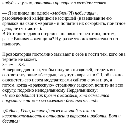
нибудь за углом, отчаянно привирая в каждом слове
»
— Я не видел ни одной «
злобной
(?!)
небылицы
»,
разоблаченной хайфицкой кассиршей (навешивание ею
ярлыков на своих «врагов» и попытки их оскорбить, понятное
дело, не считаются).
В Интернете давно стерлись половые стереотипы, потом,
разве Вшивая – женщина? Ну, разве что исключительно по
пачпотру.
Провокаторша постоянно зазывает к себе в гости тех, кого она
терпеть не может.
Зачем – ХЗ.
Наверное, для того, чтобы получив пиздюлей, стереть все
соответствующие «беседы», засунуть «врага» в СЧ, облыжно
оклеветать его перед модераторами сайтов с.ру и п.ру, а
потом, когда «вражескую» страничку закроют, вопить на всю
округу, подобно недоделанному Пердельникову:
«
Я его подебила! Так будет с каждым, кто осмелится
покуситься на мою мозжечково-девичью честь!
»
«
Добавь, Гена, полное фиаско в личной жизни и
несостоятельность в отношении карьеры и работы. Вот и
бесится
»