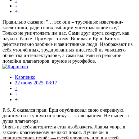
↑
↓
+1
Правильно сказано: "… все они – трусливые изветчики-
клеветники, ради своих амбиций уничтожающие все,"
Только не уничтожить им нас. Сами друг друга сожрут, как
пауки в банке. Примеры этому: Вшивая и Ерш. Вот уж
действительно злобные и завистливые люди. Изображают из
себя утончённых, эрудированных писателей из «высшего
общества интеллектуалов», а сами вылезли из реальной
помойки плагиаторов, врунов и русофобов.
Карпенко
22 июля 2025, 08:17
↑
↓
+1
P. S. Я оказался прав: Ёрш опубликовал свою очередную,
длинную и скучную истерику — «завещание». Не вынесла
душа плагиатора.
Опять из себя авторитета стал изображать. Лавры «вора в
законе» красненькому не дают покоя. Лучше бы в
«паниковские» пошёл — гусей воровать, или в «детей