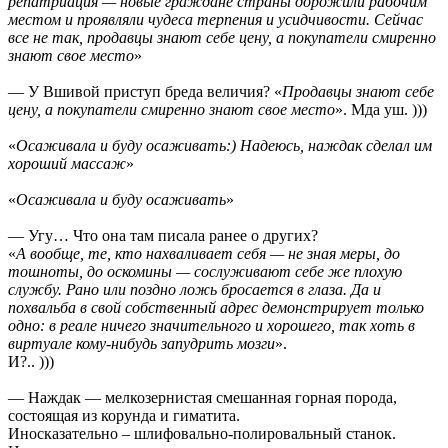
репатриация — новые граждане страны дорожили рабочим
местом и проявляли чудеса терпения и усидчивости. Сейчас
все не так, продавцы знают себе цену, а покупатели смиренно
знают свое место
»
— У Вшивой приступ бреда величия? «
Продавцы знают себе
цену, а покупатели смиренно знают свое место
». Мда уш. )))
«
Осаживала и буду осаживать:) Надеюсь, наждак сделал им
хороший массаж
»
«
Осаживала и буду осаживать
»
— Угу… Что она там писала ранее о других?
«
А вообще, те, кто нахваливает себя — не зная меры, до
тошноты, до оскомины — сослуживают себе же плохую
службу. Рано или поздно ложь бросается в глаза. Да и
похвальба в свой собственный адрес демонстрирует только
одно: в реале ничего значительного и хорошего, так хоть в
виртуале кому-нибудь запудрить мозги
».
И?.. )))
— Наждак — мелкозернистая смешанная горная порода,
состоящая из корунда и гиматита.
Иносказательно – шлифовально-полировальный станок.