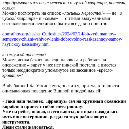
«
придумывать лживые мерзости о чужой квартире, постели,
семье
».
Можно посмотреть на список «
лживых мерзостей
» — не «
о
чужой квартире
» и «
семье
» — с этими выдуманными
составляющими ленкиного бытия все давно понятно:
domstihov.org/nasha_Curiosities/2024/03/14/ob-vydumannoy-
semeynoy-zhizni-vshivoy-lenki-dobrovolno-rasskazannoy-samoy-
hayfickoy-kassirshey.html
а о «
чужой постели
»?
Может, ленка бежит впереди паровоза и работает на
опережение – вдруг у нее нет никакой постели, а имеется
только неоднократно упомянутое ею зассанное «
кресло-
кровать
»?
В «Баблии» Г.Ф. Уткина есть, значится, притча, в точности
описывающая поведение Вшивой и подобных ей:
«
Таки наш человек, «француз» сел на круизный океанский
корабль и принес с собой электропилу.
Уже на рейсе, ночью, из его каюты, которая находилась
чуть вше ватерлинии, раздался звук работающего
инструмента.
Люди стали жаловаться.