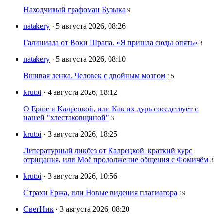
Находчивый графоман Бузыка
9
natakery
· 5 августа 2026, 08:26
Галиниада от Воки Шрапа. «Я пришла сюды опять»
3
natakery
· 5 августа 2026, 08:10
Вшивая ленка. Человек с двойным мозгом
15
krutoi
· 4 августа 2026, 18:12
О Ерше и Калрецкой, или Как их дурь соседствует с
нашей "хлестаковщиной"
3
krutoi
· 3 августа 2026, 18:25
Литературный ликбез от Калрецкой: краткий курс
отрицания, или Моё продолжение общения с Фомичём
3
krutoi
· 3 августа 2026, 10:56
Страхи Ержа, или Новые видения плагиатора
19
СветНик
· 3 августа 2026, 08:20