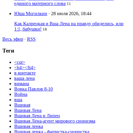
единого матерного слова
11
Юша Могилкин
· 28 июля 2026, 18:44
Как Калрецкая и Вша Лена на правду обиделись, или
1:1, бабушки!
18
Весь эфир
·
RSS
Теги
<cut>
<h4></h4>
в контакте
ваша лена
вимана
Вовка Павлов 8-10
Война
вша
Вшивая
Вшивая Лена
Вшивая Лена и Липец
Вшивая Лена-агент мирового сионизма
Вшивая ленка
Вшивая ленка - фашистка-сионистка