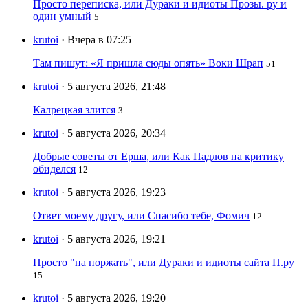
Просто переписка, или Дураки и идиоты Прозы. ру и
один умный
5
krutoi
· Вчера в 07:25
Там пишут: «Я пришла сюды опять» Воки Шрап
51
krutoi
· 5 августа 2026, 21:48
Калрецкая злится
3
krutoi
· 5 августа 2026, 20:34
Добрые советы от Ерша, или Как Падлов на критику
обиделся
12
krutoi
· 5 августа 2026, 19:23
Ответ моему другу, или Спасибо тебе, Фомич
12
krutoi
· 5 августа 2026, 19:21
Просто "на поржать", или Дураки и идиоты сайта П.ру
15
krutoi
· 5 августа 2026, 19:20