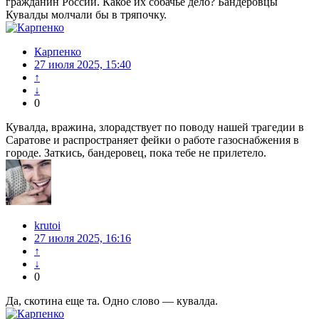
гражданин России. Какое их собачье дело? Бандеровцы
Кувалды молчали бы в тряпочку.
Карпенко
27 июля 2025, 15:40
↑
↓
0
Кувалда, вражина, злорадствует по поводу нашей трагедии в
Саратове и распространяет фейки о работе газоснабжения в
городе. Заткись, бандеровец, пока тебе не прилетело.
krutoi
27 июля 2025, 16:16
↑
↓
0
Да, скотина еще та. Одно слово — кувалда.