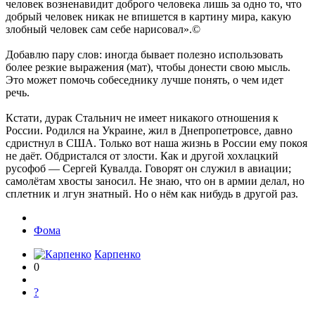
человек возненавидит доброго человека лишь за одно то, что
добрый человек никак не впишется в картину мира, какую
злобный человек сам себе нарисовал».©
Добавлю пару слов: иногда бывает полезно использовать
более резкие выражения (мат), чтобы донести свою мысль.
Это может помочь собеседнику лучше понять, о чем идет
речь.
Кстати, дурак Стальнич не имеет никакого отношения к
России. Родился на Украине, жил в Днепропетровсе, давно
сдристнул в США. Только вот наша жизнь в России ему покоя
не даёт. Обдристался от злости. Как и другой хохлацкий
русофоб — Сергей Кувалда. Говорят он служил в авиации;
самолётам хвосты заносил. Не знаю, что он в армии делал, но
сплетник и лгун знатный. Но о нём как нибудь в другой раз.
Фома
Карпенко
0
?