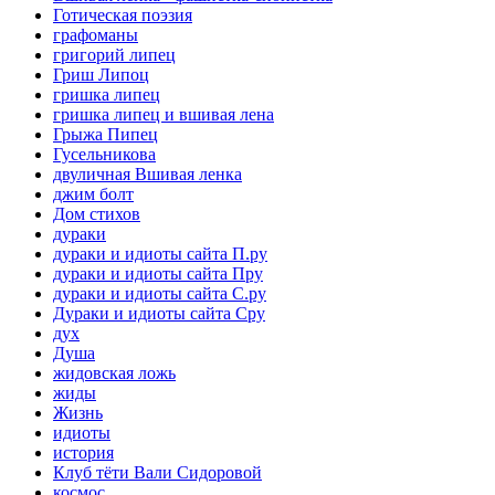
Готическая поэзия
графоманы
григорий липец
Гриш Липоц
гришка липец
гришка липец и вшивая лена
Грыжа Пипец
Гусельникова
двуличная Вшивая ленка
джим болт
Дом стихов
дураки
дураки и идиоты сайта П.ру
дураки и идиоты сайта Пру
дураки и идиоты сайта С.ру
Дураки и идиоты сайта Сру
дух
Душа
жидовская ложь
жиды
Жизнь
идиоты
история
Клуб тёти Вали Сидоровой
космос