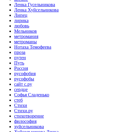
Ленка Гусельникова
Ленка Хуйсельникова
Липец
лирика
любовь
Мельников
метромания
метроманы
Нотаха Темофеева
проза
путен
Путь
Россия
русофобия
русофобы
сайт с.ру
сердце
Софья Сладенько
стеб
Стихи
Стихи.ру
стихотворение
философия
хуйсельникова
Хуйсельникова Ленка