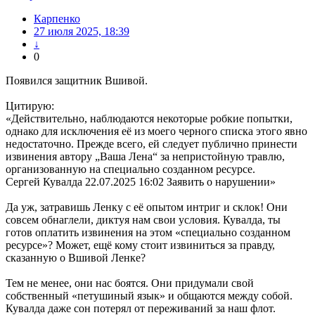
Карпенко
27 июля 2025, 18:39
↓
0
Появился защитник Вшивой.
Цитирую:
«Действительно, наблюдаются некоторые робкие попытки,
однако для исключения её из моего черного списка этого явно
недостаточно. Прежде всего, ей следует публично принести
извинения автору „Ваша Лена“ за непристойную травлю,
организованную на специально созданном ресурсе.
Сергей Кувалда 22.07.2025 16:02 Заявить о нарушении»
Да уж, затравишь Ленку с её опытом интриг и склок! Они
совсем обнаглели, диктуя нам свои условия. Кувалда, ты
готов оплатить извинения на этом «специально созданном
ресурсе»? Может, ещё кому стоит извиниться за правду,
сказанную о Вшивой Ленке?
Тем не менее, они нас боятся. Они придумали свой
собственный «петушиный язык» и общаются между собой.
Кувалда даже сон потерял от переживаний за наш флот.