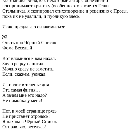
Мартынова. Зная, как некоторые авторы болезненно
воспринимают критику (особенно это касается Геши
Стальнича), я скопировал стихотворение и рецензию с Прозы,
пока их не удалили, и публикую здесь.
Итак, предлагаю ознакомиться:
￼
Опять про Чёрный Список
Фома Веселый
Вот вломился к вам нахал,
Злую рецку написал.
Можно сразу не заметить,
Если, скажем, уезжал.
И торчит в теченье дня
Эта самая фигня…
А зачем мне это надо?
Не помойка у меня!
Нет, к моей странице грязь
Не пристанет отродясь!
Я нахала в Чёрный Список
Отправляю, веселясь!