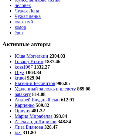
человек
Чужая Лена
Чужая ленка
юар. пуй
юмор
ёрш
Активные авторы
Юша Могилкин
2304.03
Говард Уткин
1837.46
koss1967
1332.27
Dfyz
1063.84
krutoi
929.04
Евгений Бесовитов
906.85
Удаленный за ложь и клевету
869.08
natakery
814.08
Андрей Блудный сын
612.91
Карпенко
509.82
Орлуня
481.32
Мария Мирабелла
393.84
Александр Лириков
348.84
Лиза Биянова
328.47
jozi
311.80