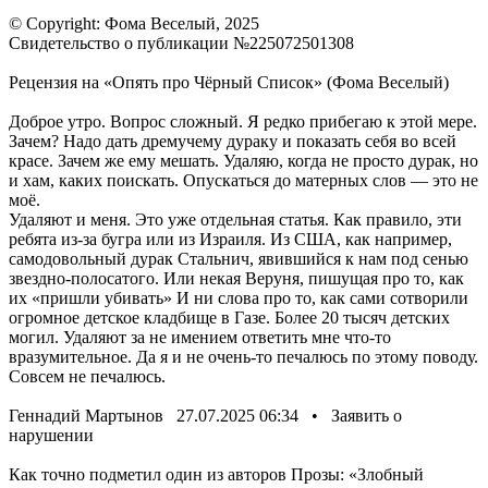
© Copyright: Фома Веселый, 2025
Свидетельство о публикации №225072501308
Рецензия на «Опять про Чёрный Список» (Фома Веселый)
Доброе утро. Вопрос сложный. Я редко прибегаю к этой мере.
Зачем? Надо дать дремучему дураку и показать себя во всей
красе. Зачем же ему мешать. Удаляю, когда не просто дурак, но
и хам, каких поискать. Опускаться до матерных слов — это не
моё.
Удаляют и меня. Это уже отдельная статья. Как правило, эти
ребята из-за бугра или из Израиля. Из США, как например,
самодовольный дурак Стальнич, явившийся к нам под сенью
звездно-полосатого. Или некая Веруня, пишущая про то, как
их «пришли убивать» И ни слова про то, как сами сотворили
огромное детское кладбище в Газе. Более 20 тысяч детских
могил. Удаляют за не имением ответить мне что-то
вразумительное. Да я и не очень-то печалюсь по этому поводу.
Совсем не печалюсь.
Геннадий Мартынов 27.07.2025 06:34 • Заявить о
нарушении
Как точно подметил один из авторов Прозы: «Злобный