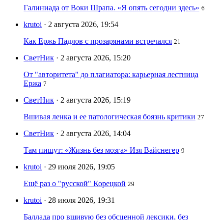
Галиниада от Воки Шрапа. «Я опять сегодни здесь»
6
krutoi
· 2 августа 2026, 19:54
Как Ержь Падлов с прозарянами встречался
21
СветНик
· 2 августа 2026, 15:20
От "авторитета" до плагиатора: карьерная лестница
Ержа
7
СветНик
· 2 августа 2026, 15:19
Вшивая ленка и ее патологическая боязнь критики
27
СветНик
· 2 августа 2026, 14:04
Там пишут: «Жизнь без мозга» Изя Вайснегер
9
krutoi
· 29 июля 2026, 19:05
Ещё раз о "русской" Корецкой
29
krutoi
· 28 июля 2026, 19:31
Баллада про вшивую без обсценной лексики, без