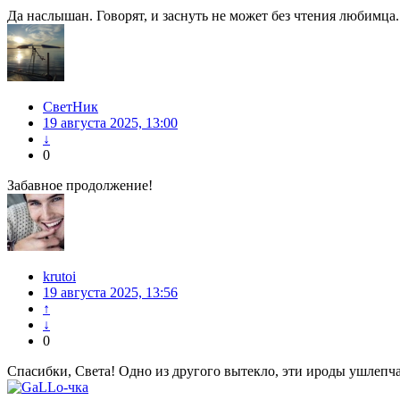
Да наслышан. Говорят, и заснуть не может без чтения любимца.
СветНик
19 августа 2025, 13:00
↓
0
Забавное продолжение!
krutoi
19 августа 2025, 13:56
↑
↓
0
Спасибки, Света! Одно из другого вытекло, эти ироды ушлепч