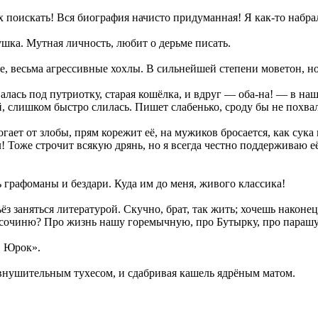
 поискать! Вся биография начисто придуманная! Я как-то набра
ушка. Мутная личность, любит о дерьме писать.
е, весьма агрессивные хохлы. В сильнейшей степени моветон, но
алась под путриотку, старая кошёлка, и вдруг — оба-на! — в на
ей, слишком быстро слилась. Пишет слабенько, сроду бы не похвал
ет от злобы, прям корежит её, на мужиков бросается, как сука 
л! Тоже строчит всякую дрянь, но я всегда честно поддерживаю е
графоманы и бездари. Куда им до меня, живого классика!
ёз заняться литературой. Скучно, брат, так жить; хочешь нако
ь сочиню? Про жизнь нашу горемычную, про Бутырку, про парашу
й, Юрок».
 внушительным тухесом, и сдабривая кашель ядрёным матом.