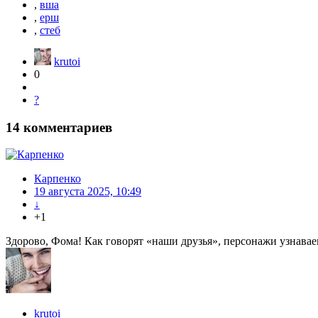
,
вша
,
ерш
,
стеб
krutoi
0
?
14
комментариев
Карпенко
19 августа 2025, 10:49
↓
+1
Здорово, Фома! Как говорят «наши друзья», персонажи узнавае
krutoi