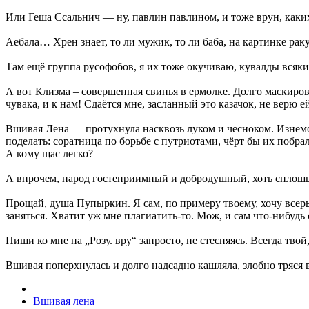
Или Геша Ссальнич — ну, павлин павлином, и тоже врун, каких
Аебала… Хрен знает, то ли мужик, то ли баба, на картинке рак
Там ещё группа русофобов, я их тоже окучиваю, кувалды всяки
А вот Клизма – совершенная свинья в ермолке. Долго маскиров
чувака, и к нам! Сдаётся мне, засланный это казачок, не верю 
Вшивая Лена — протухнула насквозь луком и чесноком. Изнемога
поделать: соратница по борьбе с путриотами, чёрт бы их побра
А кому щас легко?
А впрочем, народ гостеприимный и добродушный, хоть сплошь 
Прощай, душа Пупыркин. Я сам, по примеру твоему, хочу всерь
заняться. Хватит уж мне плагиатить-то. Мож, и сам что-нибуд
Пиши ко мне на „Розу. вру“ запросто, не стесняясь. Всегда тво
Вшивая поперхнулась и долго надсадно кашляла, злобно тряся
Вшивая лена