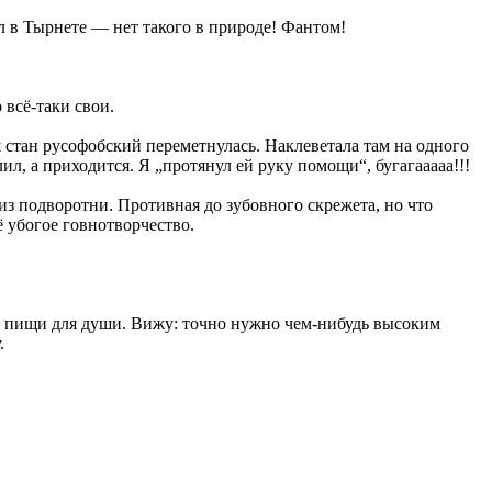
л в Тырнете — нет такого в природе! Фантом!
 всё-таки свои.
ш стан русофобский переметнулась. Наклеветала там на одного
ил, а приходится. Я „протянул ей руку помощи“, бугагааааа!!!
из подворотни. Противная до зубовного скрежета, но что
ё убогое говнотворчество.
нец пищи для души. Вижу: точно нужно чем-нибудь высоким
.