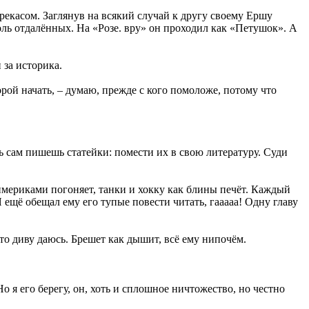
екасом. Заглянув на всякий случай к другу своему Ершу
оль отдалённых. На «Розе. вру» он проходил как «Петушок». А
 за историка.
рой начать, – думаю, прежде с кого помоложе, потому что
ь сам пишешь статейки: помести их в свою литературу. Суди
имериками погоняет, танки и хокку как блины печёт. Каждый
ещё обещал ему его тупые повести читать, гааааа! Одну главу
 то диву даюсь. Брешет как дышит, всё ему нипочём.
о я его берегу, он, хоть и сплошное ничтожество, но честно