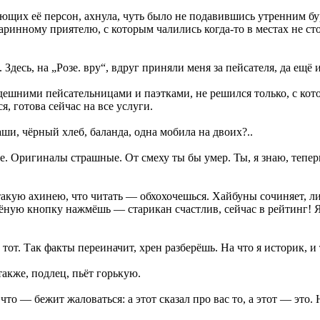
их её персон, ахнула, чуть было не подавившись утренним бур
аринному приятелю, с которым чалились когда-то в местах не ст
десь, на „Розе. вру“, вдруг приняли меня за пейсателя, да ещё и
дешними пейсательницами и паэтками, не решился только, с кото
я, готова сейчас на все услуги.
ши, чёрный хлеб, баланда, одна мобила на двоих?..
е. Оригиналы страшные. От смеху ты бы умер. Ты, я знаю, тепер
такую ахинею, что читать — обхохочешься. Хайбуны сочиняет, л
ёную кнопку нажмёшь — старикан счастлив, сейчас в рейтинг! Я 
от. Так факты переиначит, хрен разберёшь. На что я историк, и
акже, подлец, пьёт горькую.
 — бежит жаловаться: а этот сказал про вас то, а этот — это. Н