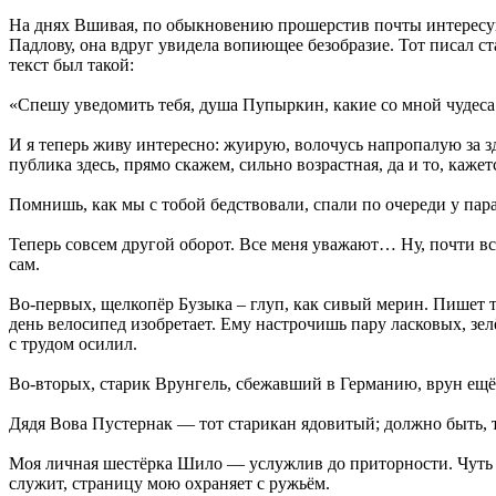
На днях Вшивая, по обыкновению прошерстив почты интересующ
Падлову, она вдруг увидела вопиющее безобразие. Тот писал ст
текст был такой:
«Спешу уведомить тебя, душа Пупыркин, какие со мной чудеса. З
И я теперь живу интересно: жуирую, волочусь напропалую за з
публика здесь, прямо скажем, сильно возрастная, да и то, кажетс
Помнишь, как мы с тобой бедствовали, спали по очереди у пара
Теперь совсем другой оборот. Все меня уважают… Ну, почти вс
сам.
Во-первых, щелкопёр Бузыка – глуп, как сивый мерин. Пишет 
день велосипед изобретает. Ему настрочишь пару ласковых, зел
с трудом осилил.
Во-вторых, старик Врунгель, сбежавший в Германию, врун ещё т
Дядя Вова Пустернак — тот старикан ядовитый; должно быть, т
Моя личная шестёрка Шило — услужлив до приторности. Чуть что
служит, страницу мою охраняет с ружьём.