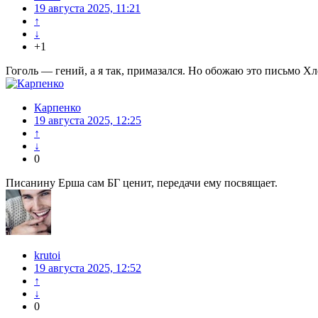
19 августа 2025, 11:21
↑
↓
+1
Гоголь — гений, а я так, примазался. Но обожаю это письмо Хл
Карпенко
19 августа 2025, 12:25
↑
↓
0
Писанину Ерша сам БГ ценит, передачи ему посвящает.
krutoi
19 августа 2025, 12:52
↑
↓
0