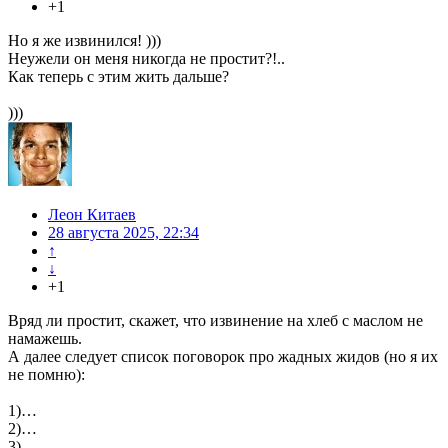
+1
Но я же извинился! )))
Неужели он меня никогда не простит?!..
Как теперь с этим жить дальше?
)))
Леон Китаев
28 августа 2025, 22:34
↑
↓
+1
Вряд ли простит, скажет, что извинение на хлеб с маслом не
намажешь.
А далее следует список поговорок про жадных жидов (но я их
не помню):
1)…
2)…
3)…