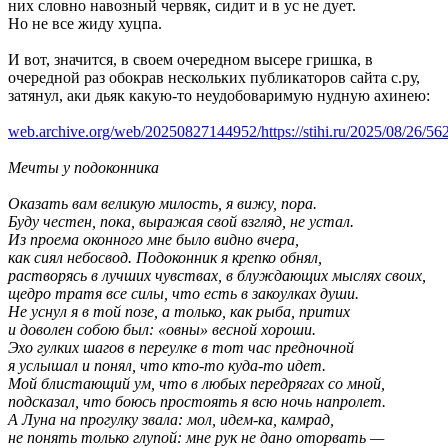
них словно навозный червяк, сидит и в ус не дует.
Но не все жиду хуцпа.
И вот, значится, в своем очередном высере гришка, в
очередной раз обокрав нескольких публикаторов сайта с.ру,
затянул, аки дьяк какую-то неудобоваримую нудную ахинею:
web.archive.org/web/20250827144952/https://stihi.ru/2025/08/26/56
Мечты у подоконника
Оказать вам великую милость, я вижу, пора.
Буду честен, пока, выражая свой взгляд, не устал.
Из проема оконного мне было видно вчера,
как сиял небосвод. Подоконник я крепко обнял,
растворясь в лучших чувствах, в блуждающих мыслях своих,
щедро тратя все силы, что есть в закоулках души.
Не уснул я в той позе, а только, как рыба, притих
и доволен собою был: «овны» весной хороши.
Эхо гулких шагов в переулке в тот час предночной
я услышал и понял, что кто-то куда-то идет.
Мой блистающий ум, что в любых передрягах со мной,
подсказал, что боюсь простоять я всю ночь напролет.
А Луна на прогулку звала: мол, идем-ка, камрад,
не понять только глупой: мне рук не дано оторвать —