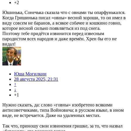
+2
Юшинька, Сонечька сказала что с овнами ты опарфунькался.
Когда Гришинька писал «овны» весной хороши, то он имел в
виду совсем не баранов, а всякое собачее и кошкино говно,
которое весной сильно появляеться из под снега.
Поэтому тебе придётся извинится перед извесным
пародистом всех народов и даже времён. Хрен бы его не
видал!
Юша Могилкин
28 августа 2025, 21:31
↑
↓
+1
Нужно сказать, да: слово «говны» изобретено всякими
антисоветчиками, типа Войновича; в русском языке, в ином
виде, не встречается. Даже на удаленных местах.
Так что, приношу свои извинения гришке, за то, что назвал