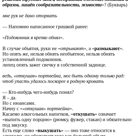
образов, лишён сообразительности, живости
»? (Букварь)
мне рук не дано оторвать
— Напомню написанное гришкой ранее:
«
Подоконник я крепко обнял
».
В случае объятия, руки не «
отрывают
», а «
размыкают
».
Но опять же, нельзя обнять необъятное, нельзя обнять
установленный подоконник.
липец опять зажег свечку в собственной заднице.
ведь, «откушав» портвейна, мог быть одному только рад:
чтоб упасть удалось поскорее в родную кровать
— Кто-нибудь чего-нибудь понял?
Я – да.
Но с нюансами.
Начну с «
«откушав» портвейна
».
Касаемо алкогольных напитков, «
откушать
» означает
«выпить одну порцию» (рюмку, фужер, стакан) и обязательно
под закуску.
Есть еще слово «
выкушать
» — оно тоже относится к
алкоголю, но обозначает куда как больший объем