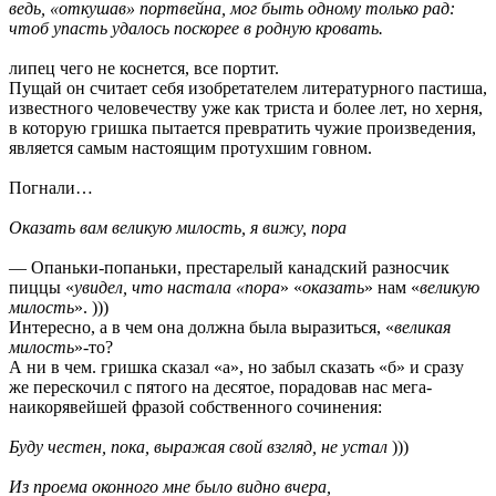
ведь, «откушав» портвейна, мог быть одному только рад:
чтоб упасть удалось поскорее в родную кровать.
липец чего не коснется, все портит.
Пущай он считает себя изобретателем литературного пастиша,
известного человечеству уже как триста и более лет, но херня,
в которую гришка пытается превратить чужие произведения,
является самым настоящим протухшим говном.
Погнали…
Оказать вам великую милость, я вижу, пора
— Опаньки-попаньки, престарелый канадский разносчик
пиццы «
увидел, что настала «пора
» «
оказать
» нам «
великую
милость
». )))
Интересно, а в чем она должна была выразиться, «
великая
милость
»-то?
А ни в чем. гришка сказал «а», но забыл сказать «б» и сразу
же перескочил с пятого на десятое, порадовав нас мега-
наикорявейшей фразой собственного сочинения:
Буду честен, пока, выражая свой взгляд, не устал
)))
Из проема оконного мне было видно вчера,