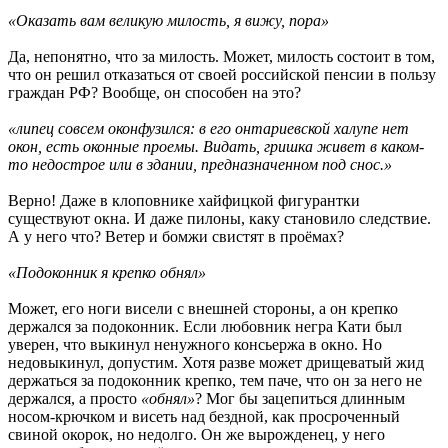
«Оказать вам великую милость, я вижу, пора»
Да, непонятно, что за милость. Может, милость состоит в том,
что он решил отказаться от своей российской пенсии в пользу
граждан РФ? Вообще, он способен на это?
«липец совсем оконфузился: в его онтариевской халупе нет
окон, есть оконные проемы. Видать, гришка живет в каком-
то недострое или в здании, предназначенном под снос.»
Верно! Даже в клоповнике хайфицкой фигурантки
существуют окна. И даже пилоны, каку становило следствие.
А у него что? Ветер и бомжи свистят в проёмах?
«Подоконник я крепко обнял»
Может, его ноги висели с внешней стороны, а он крепко
держался за подоконник. Если любовник негра Кати был
уверен, что выкинул ненужного консьержа в окно. Но
недовыкинул, допустим. Хотя разве может дрищеватый жид
держаться за подоконник крепко, тем паче, что он за него не
держался, а просто
«обнял»
? Мог бы зацепиться длинным
носом-крючком и висеть над бездной, как просроченный
свиной окорок, но недолго. Он же вырожденец, у него