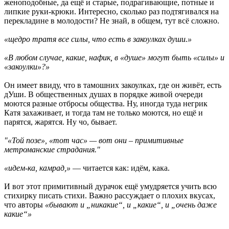
женоподобные, да ещё и старые, подрагивающие, потные и
липкие руки-крюки. Интересно, сколько раз подтягивался на
перекладине в молодости? Не знай, в общем, тут всё сложно.
«щедро тратя все силы, что есть в закоулках души.»
«В любом случае, какие, нафик, в «душе» могут быть «силы» и
«закоулки»?»
Он имеет ввиду, что в тамошних закоулках, где он живёт, есть
дУши. В общественных душах в порядке живой очереди
моются разные отбросы общества. Ну, иногда туда негрик
Катя захаживает, и тогда там не только моются, но ещё и
парятся, жарятся. Ну чо, бывает.
"«Той позе», «тот час» — вот они – примитивные
метроманские страдания."
«идем-ка, камрад,»
— читается как: идём, кака.
И вот этот примитивный дурачок ещё умудряется учить всю
стихирку писать стихи. Важно рассуждает о плохих вкусах,
что авторы
«бывают и „никакие“, и „какие“, и „очень даже
какие“»