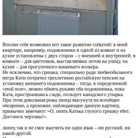
Вполне себе возможно вот такое развитие событий: в моей
квартире, например, подоконники в одной из комнат и на
кухне установлены с двух сторон – с внешней и внутренней: в
комнате – для цветочков, выставляемых летом на улицу, на
кухне – для прогулочного кошачьего вольера.
Не исключаю, что гришка, специально ради любвеобильного
негра Кати потратил трехлетнюю российскую пенсию на
установку внешнего подоконника – тогда, в определенной
«
той позе
», можно обнять руками оба подоконника, пока
Катя, пристроившись сзади, пользует канадского утырка.
При этом довольная рожа липца высунута на всеобщее
обозрение, а прохожие, наблюдающие данную картину,
привычно замечают: «О, опять Катька глупого гришку ебет.
Доггинги чертовы!».
липец так и не смог выучить ни один язык – ни русский, ни
какой-другой.