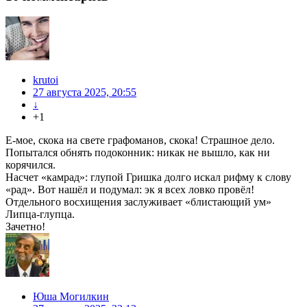
krutoi
27 августа 2025, 20:55
↓
+1
Е-мое, скока на свете графоманов, скока! Страшное дело.
Попытался обнять подоконник: никак не вышло, как ни
корячился.
Насчет «камрад»: глупой Гришка долго искал рифму к слову
«рад». Вот нашёл и подумал: эк я всех ловко провёл!
Отдельного восхищения заслуживает «блистающий ум»
Липца-глупца.
Зачетно!
Юша Могилкин