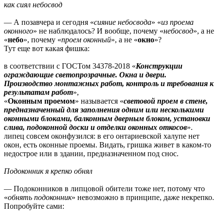
как сиял небосвод
— А позавчера и сегодня «
сияние небосвода
» «
из проема
оконного
» не наблюдалось? И вообще, почему «
небосвод
», а не
«
небо
», почему «
проем оконный
», а не «
окно
»?
Тут еще вот какая фишка:
в соответствии с ГОСТом 34378-2018 «
Конструкции
ограждающие светопрозрачные. Окна и двери.
Производство монтажных работ, контроль и требования к
результатам работ
»,
«
Оконным проемом
» называется «
световой проем в стене,
предназначенный для заполнения одним или несколькими
оконными блоками, балконным дверным блоком, установки
слива, подоконной доски и отделки оконных откосов
».
липец совсем оконфузился: в его онтариевской халупе нет
окон, есть оконные проемы. Видать, гришка живет в каком-то
недострое или в здании, предназначенном под снос.
Подоконник я крепко обнял
— Подоконников в липцовой обители тоже нет, потому что
«
обнять подоконник
» невозможно в принципе, даже некрепко.
Попробуйте сами: