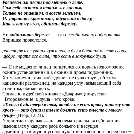
Распевал им песни под метель о лете.
Сам себе казался я таким же кленом,
Только не опавшим, а вовсю зеленым.
И, утратив скромность, одуревши в доску,
Как жену чужую, обнимал березку
.
Но «
обнимать березу
» — это не «
обнимать подоконник
».
Воришка прокололся.
растворясь в лучших чувствах, в блуждающих мыслях своих,
щедро тратя все силы, что есть в закоулках души
— И не мудрено: липец попытался сотворить невозможное:
обнять установленный в оконный проем подоконник.
Хотя, конечно, никакой «души» не существует, об этом
канадский разложенец, на каждом углу называющий себя
атеистом, обязан знать.
Согласно иудейской книжке «Дварим» (по-русски
«Второзаконие»), душа – это кровь:
«
Только будь тверд в том, чтобы не есть кровь, потому что
кровь — это душа и ты не должен есть вместе с мясом
душу
» (Втор.,12:23).
У христиан «душа» — некая нематериальная субстанция,
имеющаяся у каждого раба божьего и несущая
административную и уголовную ответственность перед богом