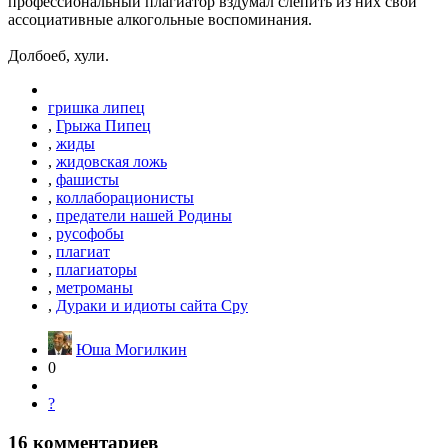
профессиональный плагиатор вздумал слепить из них свои
ассоциативные алкогольные воспоминания.
Долбоеб, хули.
гришка липец
,
Грыжа Пипец
,
жиды
,
жидовская ложь
,
фашисты
,
коллаборационисты
,
предатели нашей Родины
,
русофобы
,
плагиат
,
плагиаторы
,
метроманы
,
Дураки и идиоты сайта Сру
Юша Могилкин
0
?
16
комментариев