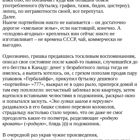
употребленного (бутылку, графин, тазик, бидон, цистерну).
липец, по неграмотности своей, все перепутал.
Далее.
Нынче портвейном никто не напивается – он достаточно
дорогое «хмельное зелье», если настоящий, конечно. А
«плодово-ягодных» крепленых вин сейчас никто не
изготавливает – не времена СССР, чай, коммерчески не
выгодно.
Однозначно, гришка предавшись тоскливым воспоминаниям,
описал свое состояние после какой-то пьянки, случившейся до
его бегства в Канаду: денег у безработного липца тогда не
имелось, а выпить хотелось, он, с грехом пополам продав пару
упаковок «Гербалайфа», прикупил бутылку дешевого
«портвейна» «777», выжрал ее в одно рыло, приперся домой и
там ему поплохело: несчастный заблевал всю квартиру, затем
вцепился вставными челюстями в подоконник, раскрыл окно
и попытался заснуть. «
Эхо гулких шагов в переулке
»
раздавалось в его башке словно перезвон колоколов,
страдальцу настолько стало херово, что он даже не смог
преодолеть какие-то полметра, разделяющие «
родную
кровать
» («
родную
», блядь )))) и подоконник.
В очередной раз украв чужие произведения,