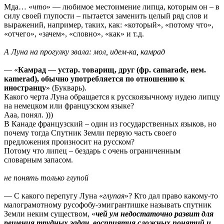
Мда… «
что
» — любимое местоимение липца, которым он – в
силу своей глупости – пытается заменить целый ряд слов и
выражений, например, таких, как: «который», «потому что»,
«отчего», «зачем», «словно», «как» и т.д.
А Луна на прогулку звала: мол, идем-ка, камрад
— «
Камрад — устар. товарищ, друг (фр. camarade, нем.
кamerad), обычно употребляется по отношению к
иностранцу
» (Букварь).
Какого черта Луна обращается к русскоязычному иудею липцу
на немецком или французском языке?
Ааа, понял. )))
В Канаде французский – один из государственных языков, но
почему тогда Спутник Земли первую часть своего
предложения произносит на русском?
Потому что липец – бездарь с очень ограниченным
словарным запасом.
не понять только глупой
— С какого перепугу Луна «
глупая
»? Кто дал право какому-то
малограмотному русофобу-эмигрантишке называть спутник
Земли неким существом, «
чей ум недостаточно развит для
решения трудных задач, восприятия сложных понятий и