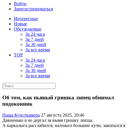
Войти
Зарегистрироваться
Интересные
Новые
Обсуждаемые
За 24 часа
За 7 дней
За 30 дней
За все время
TOP
За 24 часа
За 7 дней
За 30 дней
За все время
Об том, как пьяный гришка липец обнимал
подоконник
Наша Кунсткамера
27 августа 2025, 20:46
Давненько я не дергал за вымя гришку липца.
А каркалыга расслабился, наложил большие кучи, закопался в