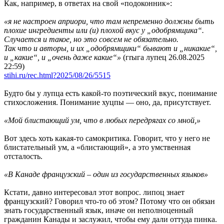
Как, например, в ответах на свой «подоконник»:
«я не настроен априори, что там непременно должны быть
плохие ингредиенты или (и) плохой вкус у „одобрямщика“.
Случается и такое, но это совсем не обязательно.
Так что и авторы, и их „одобрямщики“ бывают и „никакие“,
и „какие“, и „очень даже какие“»
(гrыга лупец 26.08.2025
22:59)
stihi.ru/rec.html?2025/08/26/5515
Будто бы у лупца есть какой-то поэтический вкус, понимание
стихосложения. Понимание хуцпы — оно, да, присутствует.
«Мой блистающий ум, что в любых передрягах со мной,»
Вот здесь хоть какая-то самокритика. Говорит, что у него не
блистательный ум, а «блистающий», а это умственная
отсталость.
«В Канаде французский – один из государственных языков»
Кстати, давно интересовал этот вопрос. липоц знает
французский? Говорил что-то об этом? Потому что он обязан
знать государственный язык, иначе он неполноценный
гражданин Канады и заслужил, чтобы ему дали оттуда пинка.