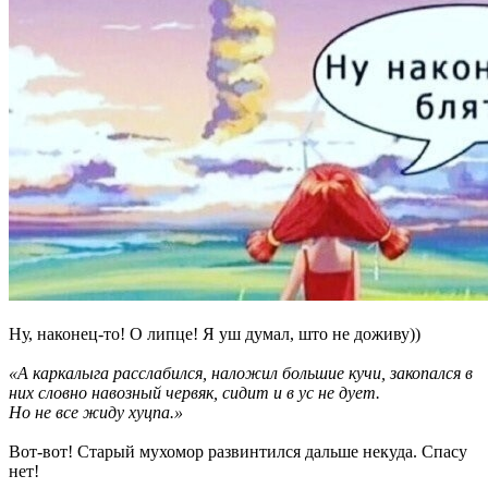
Ну, наконец-то! О липце! Я уш думал, што не доживу))
«А каркалыга расслабился, наложил большие кучи, закопался в
них словно навозный червяк, сидит и в ус не дует.
Но не все жиду хуцпа.»
Вот-вот! Старый мухомор развинтился дальше некуда. Спасу
нет!