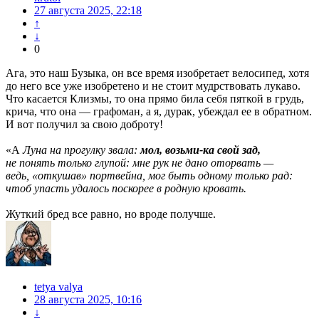
27 августа 2025, 22:18
↑
↓
0
Ага, это наш Бузыка, он все время изобретает велосипед, хотя
до него все уже изобретено и не стоит мудрствовать лукаво.
Что касается Клизмы, то она прямо била себя пяткой в грудь,
крича, что она — графоман, а я, дурак, убеждал ее в обратном.
И вот получил за свою доброту!
«А
Луна на прогулку звала:
мол, возьми-ка свой зад,
не понять только глупой: мне рук не дано оторвать —
ведь, «откушав» портвейна, мог быть одному только рад:
чтоб упасть удалось поскорее в родную кровать.
Жуткий бред все равно, но вроде получше.
tetya valya
28 августа 2025, 10:16
↓