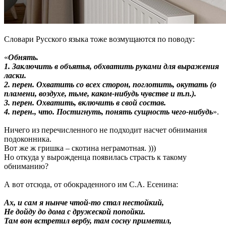
Словари Русского языка тоже возмущаются по поводу:
«
Обнять.
1. Заключить в объятья, обхватить руками для выражения
ласки.
2. перен. Охватить со всех сторон, поглотить, окутать (о
пламени, воздухе, тьме, каком-нибудь чувстве и т.п.).
3. перен. Охватить, включить в свой состав.
4. перен., что. Постигнуть, понять сущность чего-нибудь
».
Ничего из перечисленного не подходит насчет обнимания
подоконника.
Вот же ж гришка – скотина неграмотная. )))
Но откуда у вырожденца появилась страсть к такому
обниманию?
А вот отсюда, от обокраденного им С.А. Есенина:
Ах, и сам я нынче чтой-то стал нестойкий,
Не дойду до дома с дружеской попойки.
Там вон встретил вербу, там сосну приметил,