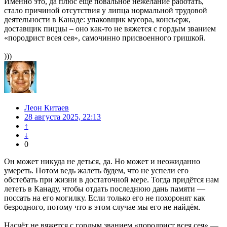
Именно это, да плюс еще повальное нежелание работать,
стало причиной отсутствия у липца нормальной трудовой
деятельности в Канаде: упаковщик мусора, консьерж,
доставщик пиццы – оно как-то не вяжется с гордым званием
«породрист всея сея», самочинно присвоенного гришкой.
)))
Леон Китаев
28 августа 2025, 22:13
↑
↓
0
Он может никуда не деться, да. Но может и неожиданно
умереть. Потом ведь жалеть будем, что не успели его
обстебать при жизни в достаточной мере. Тогда придётся нам
лететь в Канаду, чтобы отдать последнюю дань памяти —
поссать на его могилку. Если только его не похоронят как
безродного, потому что в этом случае мы его не найдём.
Насчёт не вяжется с гордым званием «породрист всея сея» —