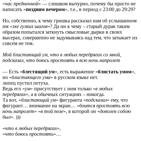
«
час предночной
» — слишком вычурно, почему бы просто не
написать «
поздним вечером
», т.е., в период с 23:00 до 29:29?
Но, собственно, к чему гришка рассказал нам об услышанном
им «
эхе гулких шагов
»? Да ни к чему – старый дурак таким
образом попытался заткнуть смысловые дырки в своих
высерах, совершенно не задумываясь над тем, что затыкает их
совсем не тем.
Мой блистающий ум, что в любых передрягах со мной,
подсказал, что боюсь простоять я всю ночь напролет
— Есть «
блестящий ум
», есть выражение «
блистать умом
»,
но «
блистающего ума
» в русском языке нет.
липец пустил петуха.
Ведь его «
ум
» присутствует с ним только «
в любых
передрягах
», а в обычных ситуациях – никогда.
Та вот, «
блистающий ум
» фигуранта «
подсказал
» ему, что
фигурант… внимание на экран… «
боится простоять всю
ночь напролет
» «
в той позе
», в которой он «
доволен собою
был
». )))
«
что в любых передрягах
»,
«
что боюсь простоять
»…