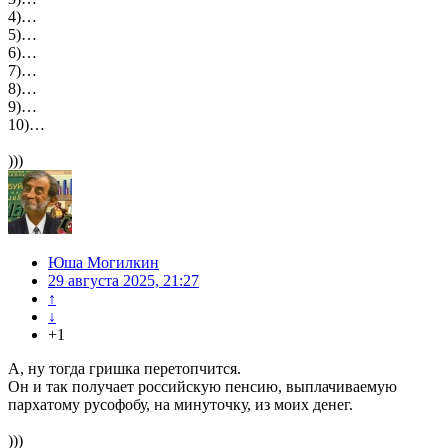
4)…
5)…
6)…
7)…
8)…
9)…
10)…
)))
Юша Могилкин
29 августа 2025, 21:27
↑
↓
+1
А, ну тогда гришка перетопчится.
Он и так получает российскую пенсию, выплачиваемую
пархатому русофобу, на минуточку, из моих денег.
)))