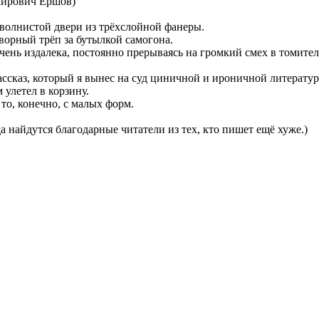
мирович Ершов)
волнистой двери из трёхслойной фанеры.
оворный трёп за бутылкой самогона.
 очень издалека, постоянно прерываясь на громкий смех в томител
сказ, который я вынес на суд циничной и ироничной литературн
 улетел в корзину.
то, конечно, с малых форм.
а найдутся благодарные читатели из тех, кто пишет ещё хуже.)