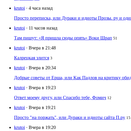
krutoi
· 4 часа назад
Просто переписка, или Дураки и идиоты Прозы. ру и од
krutoi
· 11 часов назад
Там пишут: «Я пришла сюды опять» Воки Шрап
51
krutoi
· Вчера в 21:48
Калрецкая злится
3
krutoi
· Вчера в 20:34
Добрые советы от Ерша, или Как Падлов на критику оби
krutoi
· Вчера в 19:23
Ответ моему другу, или Спасибо тебе, Фомич
12
krutoi
· Вчера в 19:21
Просто "на поржать", или Дураки и идиоты сайта П.ру
15
krutoi
· Вчера в 19:20