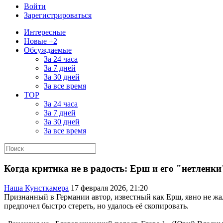
Войти
Зарегистрироваться
Интересные
Новые +2
Обсуждаемые
За 24 часа
За 7 дней
За 30 дней
За все время
TOP
За 24 часа
За 7 дней
За 30 дней
За все время
Когда критика не в радость: Ерш и его "нетленки
Наша Кунсткамера
17 февраля 2026, 21:20
Признанный в Германии автор, известный как Ерш, явно не жа
предпочел быстро стереть, но удалось её скопировать.