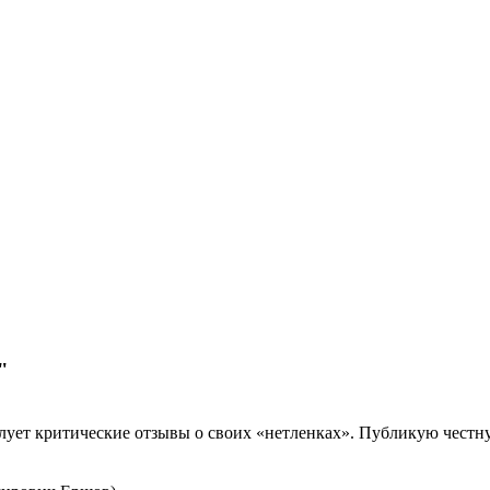
"
лует критические отзывы о своих «нетленках». Публикую честну