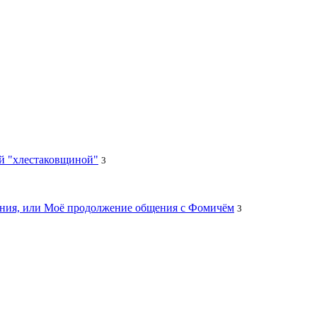
ей "хлестаковщиной"
3
цания, или Моё продолжение общения с Фомичём
3