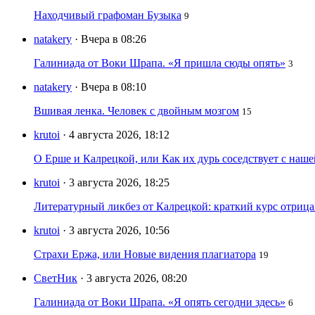
Находчивый графоман Бузыка
9
natakery
· Вчера в 08:26
Галиниада от Воки Шрапа. «Я пришла сюды опять»
3
natakery
· Вчера в 08:10
Вшивая ленка. Человек с двойным мозгом
15
krutoi
· 4 августа 2026, 18:12
О Ерше и Калрецкой, или Как их дурь соседствует с наш
krutoi
· 3 августа 2026, 18:25
Литературный ликбез от Калрецкой: краткий курс отри
krutoi
· 3 августа 2026, 10:56
Страхи Ержа, или Новые видения плагиатора
19
СветНик
· 3 августа 2026, 08:20
Галиниада от Воки Шрапа. «Я опять сегодни здесь»
6