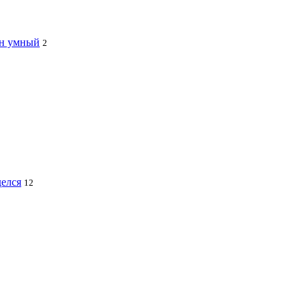
ин умный
2
делся
12