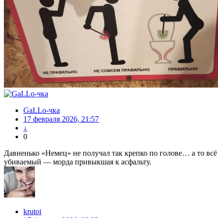
GaLLo-чка
17 февраля 2026, 21:57
↓
0
Давненько «Немец» не получал так крепко по голове… а то всё 
убиваемый — морда привыкшая к асфальту.
krutoi