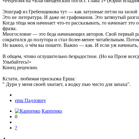
«Рецензия на «Благовещенский погост. Глава 1» (Юрий Влади
Эпиграф из Гребенщикова тут — как латунные петли на хилой 
Это не литература. И даже не графомания. Это затянутый разг
Когда тёща моя начинает что-то рассказывать, то начинает это
фразы.
Многословие — это беда начинающих авторов. Свой первый рас
сократился до полутора и стал более-менее читабельным. Потом
Не важно, о чём вы пишете. Важно — как. И если уж начинать, 
В общем, чтиво оглушительно безрадостное. (Но на Прозе всегд
Улыбайтесь!»
Конец рецензии.
Кстати, любимая присказка Ерша:
" Дури у меня своей хватает, а водку пью чисто для запаха".
ерш Падлович
Карпенко
0
?