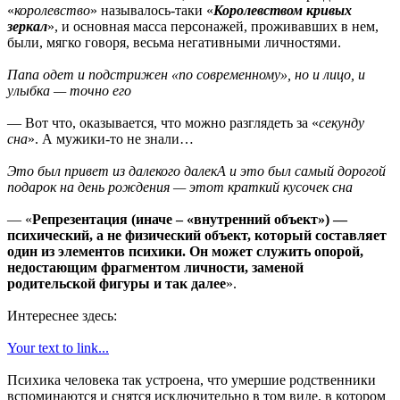
«
королевство
» называлось-таки «
Королевством кривых
зеркал
», и основная масса персонажей, проживавших в нем,
были, мягко говоря, весьма негативными личностями.
Папа одет и подстрижен «по современному», но и лицо, и
улыбка — точно его
— Вот что, оказывается, что можно разглядеть за «
секунду
сна
». А мужики-то не знали…
Это был привет из далекого далекА и это был самый дорогой
подарок на день рождения — этот краткий кусочек сна
— «
Репрезентация (иначе – «внутренний объект») —
психический, а не физический объект, который составляет
один из элементов психики. Он может служить опорой,
недостающим фрагментом личности, заменой
родительской фигуры и так далее
».
Интереснее здесь:
Your text to link...
Психика человека так устроена, что умершие родственники
вспоминаются и снятся исключительно в том виде, в котором