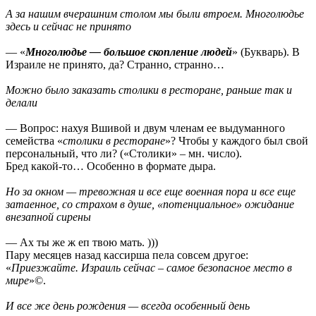
А за нашим вчерашним столом мы были втроем. Многолюдье
здесь и сейчас не принято
— «
Многолюдье — большое скопление людей
» (Букварь). В
Израиле не принято, да? Странно, странно…
Можно было заказать столики в ресторане, раньше так и
делали
— Вопрос: нахуя Вшивой и двум членам ее выдуманного
семейства «
столики в ресторане
»? Чтобы у каждого был свой
персональный, что ли? («Столики» – мн. число).
Бред какой-то… Особенно в формате дыра.
Но за окном — тревожная и все еще военная пора и все еще
затаенное, со страхом в душе, «потенциальное» ожидание
внезапной сирены
— Ах ты же ж еп твою мать. )))
Пару месяцев назад кассирша пела совсем другое:
«
Приезжайте. Израиль сейчас – самое безопасное место в
мире
»©.
И все же день рождения — всегда особенный день