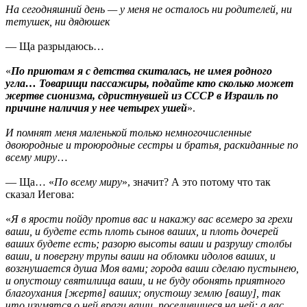
На сегодняшний день — у меня не осталось ни родителей, ни
тетушек, ни дядюшек
— Ща разрыдаюсь…
«
По приютам я с детства скиталась, не имея родного
угла… Товарищи пассажиры, подайте кто сколько может
жертве сионизма, сдристнувшей из СССР в Израиль по
причине наличия у нее четырех ушей
».
И помнят меня маленькой только немногочисленные
двоюродные и троюродные сестры и братья, раскиданные по
всему миру
…
— Ща… «
По всему миру
», значит? А это потому что так
сказал Иегова:
«
Я в ярости пойду против вас и накажу вас всемеро за грехи
ваши, и будете есть плоть сынов ваших, и плоть дочерей
ваших будете есть; разорю высоты ваши и разрушу столбы
ваши, и повергну трупы ваши на обломки идолов ваших, и
возгнушается душа Моя вами; города ваши сделаю пустынею,
и опустошу святилища ваши, и не буду обонять приятного
благоухания [жертв] ваших; опустошу землю [вашу], так
что изумятся о ней враги ваши, поселившиеся на ней; а вас