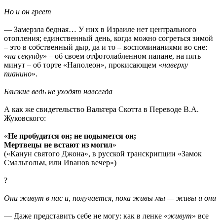
Но и он греет
— Замерзла бедная… У них в Израиле нет центрального
отопления; единственный день, когда можно согреться зимой
– это в собственный дыр, да и то – воспоминаниями во сне:
«
на секунду
» – об своем отфотолабленном папане, на пять
минут – об торте «Наполеон», прокисающем «
наверху
пианино
».
Близкие ведь не уходят навсегда
А как же свидетельство Вальтера Скотта в Переводе В.А.
Жуковского:
«
Не пробудится он; не подымется он;
Мертвецы не встают из могил
»
(«Канун святого Джона», в русской транскрипции «Замок
Смальгольм, или Иванов вечер»)
?
Они живут в нас и, получается, пока живы мы — живы и они
— Даже представить себе не могу: как в ленке «
живут
» все