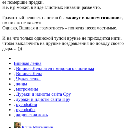
ее помершие предки.
Не, ну, может, в виде глистных инвазий разве что.
Грамотный человек написал бы «
живут в нашем сознании
»,
но никак не «
в нас
».
Однако, Вшивая и грамотность – понятия несовместимые.
И на что только одинокой тупой врунье не приходится идти,
чтобы выклянчить на прушке поздравления по поводу своего
дыра… )))
Вшивая ленка
,
Вшивая Лена-агент мирового сионизма
,
Вшивая Лена
,
Чужая ленка
,
жиды
,
метроманы
,
Дураки и идиоты сайта Сру
,
дураки и идиоты сайта Пру
,
русофобия
,
русофобы
,
жидовская ложь
Юша Могилкин