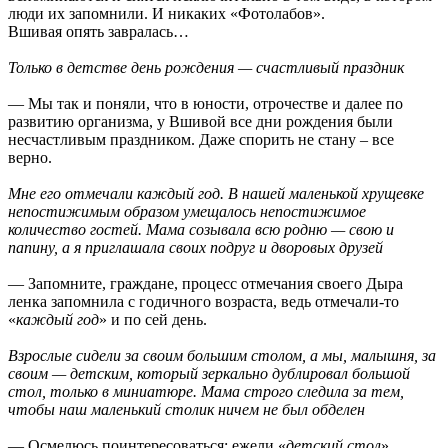
люди их запомнили. И никаких «Фотолабов».
Вшивая опять завралась…
Только в детстве день рождения — счастливый праздник
— Мы так и поняли, что в юности, отрочестве и далее по
развитию организма, у Вшивой все дни рождения были
несчастливым праздником. Даже спорить не стану – все
верно.
Мне его отмечали каждый год. В нашей маленькой хрущевке
непостижимым образом умещалось непостижимое
количество гостей. Мама созывала всю родню — свою и
папину, а я приглашала своих подруг и дворовых друзей
— Запомните, граждане, процесс отмечания своего Дыра
ленка запомнила с годичного возраста, ведь отмечали-то
«
каждый год
» и по сей день.
Взрослые сидели за своим большим столом, а мы, малышня, за
своим — детским, который зеркально дублировал большой
стол, только в миниатюре. Мама строго следила за тем,
чтобы наш маленький столик ничем не был обделен
— Осмелюсь поинтересоваться: ежели «
детский стол
»