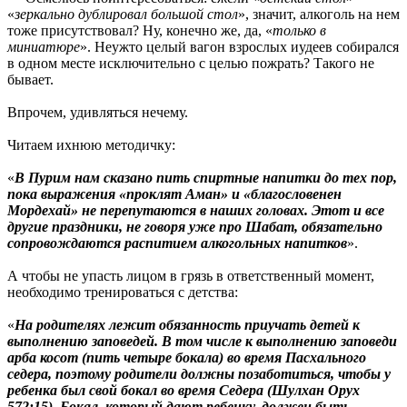
«
зеркально дублировал большой стол
», значит, алкоголь на нем
тоже присутствовал? Ну, конечно же, да, «
только в
миниатюре
». Неужто целый вагон взрослых иудеев собирался
в одном месте исключительно с целью пожрать? Такого не
бывает.
Впрочем, удивляться нечему.
Читаем ихнюю методичку:
«
В Пурим нам сказано пить спиртные напитки до тех пор,
пока выражения «проклят Аман» и «благословенен
Мордехай» не перепутаются в наших головах. Этот и все
другие праздники, не говоря уже про Шабат, обязательно
сопровождаются распитием алкогольных напитков
».
А чтобы не упасть лицом в грязь в ответственный момент,
необходимо тренироваться с детства:
«
На родителях лежит обязанность приучать детей к
выполнению заповедей. В том числе к выполнению заповеди
арба косот (пить четыре бокала) во время Пасхального
седера, поэтому родители должны позаботиться, чтобы у
ребенка был свой бокал во время Седера (Шулхан Орух
572:15). Бокал, который дают ребенку, должен быть