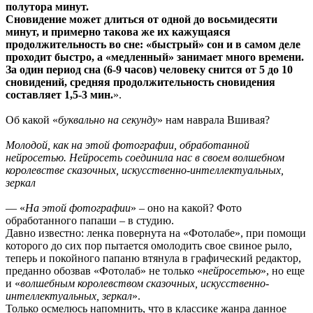
полутора минут.
Сновидение может длиться от одной до восьмидесяти
минут, и примерно такова же их кажущаяся
продолжительность во сне: «быстрый» сон и в самом деле
проходит быстро, а «медленный» занимает много времени.
За один период сна (6-9 часов) человеку снится от 5 до 10
сновидений, средняя продолжительность сновидения
составляет 1,5-3 мин.
».
Об какой «
буквально на секунду
» нам наврала Вшивая?
Молодой, как на этой фотографии, обработанной
нейросетью. Нейросеть соединила нас в своем волшебном
королевстве сказочных, искусственно-интеллектуальных,
зеркал
— «
На этой фотографии
» – оно на какой? Фото
обработанного папаши – в студию.
Давно известно: ленка повернута на «Фотолабе», при помощи
которого до сих пор пытается омолодить свое свиное рыло,
теперь и покойного папаню втянула в графический редактор,
преданно обозвав «Фотолаб» не только «
нейросетью
», но еще
и «
волшебным королевством сказочных, искусственно-
интеллектуальных, зеркал
».
Только осмелюсь напомнить, что в классике жанра данное