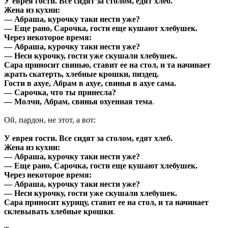
У еврея гости. Все сидят за столом, едят хлеб.
Жена из кухни:
— Абраша, курочку таки нести уже?
— Еще рано, Сарочка, гости еще кушают хлебушек.
Через некоторое время:
— Абраша, курочку таки нести уже?
— Неси курочку, гости уже скушали хлебушек.
Сара приносит свинью, ставит ее на стол, и та начинает
жрать скатерть, хлебные крошки, пиздец.
Гости в ахуе, Абрам в ахуе, свинья в ахуе сама.
— Сарочка, что ты принесла?
— Молчи, Абрам, свинья охуенная тема
.
Ой, пардон, не этот, а вот:
У еврея гости. Все сидят за столом, едят хлеб.
Жена из кухни:
— Абраша, курочку таки нести уже?
— Еще рано, Сарочка, гости еще кушают хлебушек.
Через некоторое время:
— Абраша, курочку таки нести уже?
— Неси курочку, гости уже скушали хлебушек.
Сара приносит курицу, ставит ее на стол, и та начинает
склевывать хлебные крошки
.