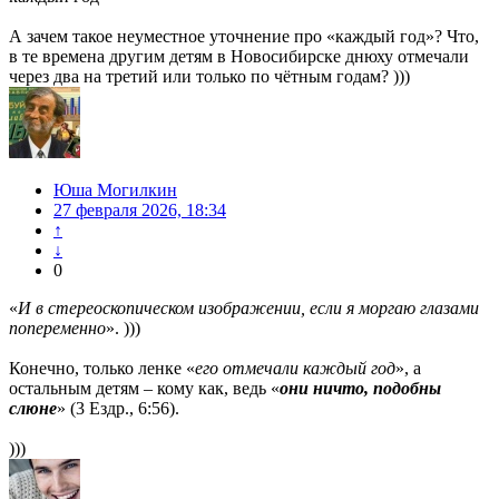
А зачем такое неуместное уточнение про «каждый год»? Что,
в те времена другим детям в Новосибирске днюху отмечали
через два на третий или только по чётным годам? )))
Юша Могилкин
27 февраля 2026, 18:34
↑
↓
0
«
И в стереоскопическом изображении, если я моргаю глазами
попеременно
». )))
Конечно, только ленке «
его отмечали каждый год
», а
остальным детям – кому как, ведь «
они ничто, подобны
слюне
» (3 Ездр., 6:56).
)))