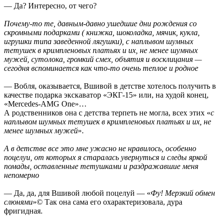
— Да? Интересно, от чего?
Почему-то те, давным-давно ушедшие дни рождения со
скромными подарками ( книжка, шоколадка, мячик, кукла,
игрушки типа заведенной лягушки), с наплывом шумных
тетушек в кримпленовых платьях и их, не менее шумных
мужей, сутолока, громкий смех, объятия и восклицания —
сегодня вспоминается как что-то очень теплое и родное
— Вобля, оказывается, Вшивой в детстве хотелось получить в
качестве подарка экскаватор «ЭКГ-15» или, на худой конец,
«Mercedes-AMG One»…
А родственников она с детства терпеть не могла, всех этих «
с
наплывом шумных тетушек в кримпленовых платьях и их, не
менее шумных мужей
».
А в детстве все это мне ужасно не нравилось, особенно
поцелуи, от которых я старалась увернуться и следы яркой
помады, оставленные тетушками и раздражавшие меня
непомерно
— Да, да, для Вшивой любой поцелуй — «
Фу! Мерзкий обмен
слюнями
»© Так она сама его охарактеризовала, дура
фригидная.