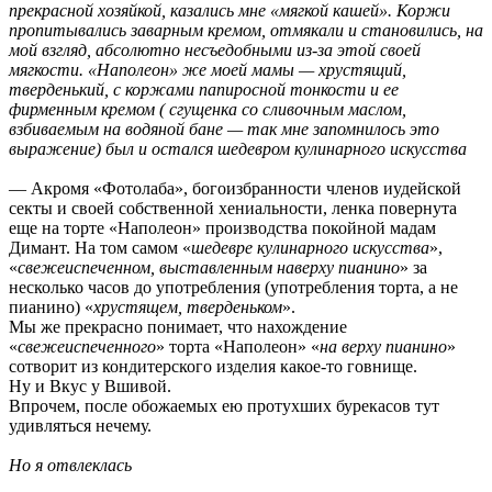
прекрасной хозяйкой, казались мне «мягкой кашей». Коржи
пропитывались заварным кремом, отмякали и становились, на
мой взгляд, абсолютно несъедобными из-за этой своей
мягкости. «Наполеон» же моей мамы — хрустящий,
тверденький, с коржами папиросной тонкости и ее
фирменным кремом ( сгущенка со сливочным маслом,
взбиваемым на водяной бане — так мне запомнилось это
выражение) был и остался шедевром кулинарного искусства
— Акромя «Фотолаба», богоизбранности членов иудейской
секты и своей собственной хениальности, ленка повернута
еще на торте «Наполеон» производства покойной мадам
Димант. На том самом «
шедевре кулинарного искусства
»,
«
свежеиспеченном, выставленным наверху пианино
» за
несколько часов до употребления (употребления торта, а не
пианино) «
хрустящем, тверденьком
».
Мы же прекрасно понимает, что нахождение
«
свежеиспеченного
» торта «Наполеон» «
на верху пианино
»
сотворит из кондитерского изделия какое-то говнище.
Ну и Вкус у Вшивой.
Впрочем, после обожаемых ею протухших бурекасов тут
удивляться нечему.
Но я отвлеклась