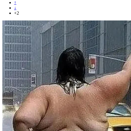
↑
↓
+2