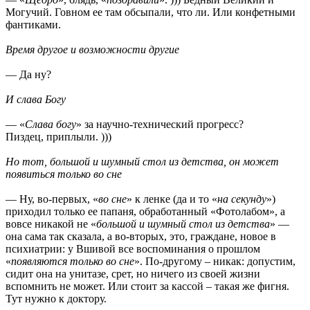
Могучий. Говном ее там обсыпали, что ли. Или конфетными
фантиками.
Время другое и возможности другие
— Да ну?
И слава Богу
— «
Слава богу
» за научно-технический прогресс?
Пиздец, приплыли. )))
Но тот, большой и шумный стол из детства, он может
появиться только во сне
— Ну, во-первых, «
во сне
» к ленке (да и то «
на секунду
»)
приходил только ее папаня, обработанный «Фотолабом», а
вовсе никакой не «
большой и шумный стол из детства
» —
она сама так сказала, а во-вторых, это, граждане, новое в
психиатрии: у Вшивой все воспоминания о прошлом
«
появляются только во сне
». По-другому – никак: допустим,
сидит она на унитазе, срет, но ничего из своей жизни
вспомнить не может. Или стоит за кассой – такая же фигня.
Тут нужно к доктору.