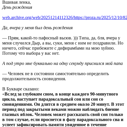
Вшивая ленка,
День рождения
web.archive.org/web/20251214112326/https://proza.ru/2025/12/10/8
Да, вчера у меня был день рождения
— Прям, какой-то пафосный вызов. ))) Типа, да, бля, вчера у
меня случился Дыр, а вы, суки, меня с ним не поздравили. Но
ничего, сейчас прибежите с дифирамбами на мою хуйню.
Потому что выбора у вас нет.
А под утро мне буквально на одну секунду приснился мой папа
— Человек не в состоянии самостоятельно определить
продолжительность сновидения.
В Букваре сказано:
«
Вслед за глубоким сном, в конце каждого 90-минутного
цикла, наступает парадоксальный сон или сон со
сновидениями. Он длится в среднем около 20 минут. В этот
период под закрытыми веками можно наблюдать биение
глазных яблок. Человек может рассказать свой сон только
в том случае, если проснется в фазу парадоксального сна и
успеет зафиксировать памяти увиденное в течение