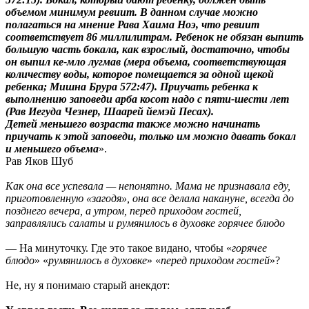
объемом минимум ревиит. В данном случае можно
полагаться на мнение Рава Хаима Ноэ, что ревиит
соответствует 86 миллилитрам. Ребенок не обязан выпить
большую часть бокала, как взрослый, достаточно, чтобы
он выпил ке-мло лугмав (мера объема, соответствующая
количеству воды, которое помещается за одной щекой
ребенка; Мишна Брура 572:47). Приучать ребенка к
выполнению заповеди арба косот надо с пяти-шести лет
(Рав Иегуда Чезнер, Шаарей йемэй Песах).
Детей меньшего возраста также можно начинать
приучать к этой заповеди, только им можно давать бокал
и меньшего объема
».
Рав Яков Шуб
Как она все успевала — непонятно. Мама не признавала еду,
приготовленную «загодя», она все делала накануне, всегда до
позднего вечера, а утром, перед приходом гостей,
заправлялись салаты и румянилось в духовке горячее блюдо
— На минуточку. Где это такое видано, чтобы «
горячее
блюдо
» «
румянилось в духовке
» «
перед приходом гостей
»?
Не, ну я понимаю старый анекдот: