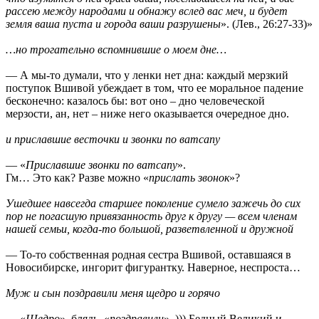
рассею между народами и обнажу вслед вас меч, и будет
земля ваша пуста и города ваши разрушены
». (Лев., 26:27-33)»
…но трогательно вспомнившие о моем дне…
— А мы-то думали, что у ленки нет дна: каждый мерзкий
поступок Вшивой убеждает в том, что ее моральное падение
бесконечно: казалось бы: вот оно – дно человеческой
мерзости, ан, нет – ниже него оказывается очередное дно.
и приславшие весточки и звонки по ватсапу
— «
Приславшие звонки по ватсапу
».
Гм… Это как? Разве можно «
прислать звонок
»?
Ушедшее навсегда старшее поколение сумело зажечь до сих
пор не погасшую привязанность друг к другу — всем членам
нашей семьи, когда-то большой, разветвленной и дружной
— То-то собственная родная сестра Вшивой, оставшаяся в
Новосибирске, ингорит фигурантку. Наверное, неспроста…
Муж и сын поздравили меня щедро и горячо
— «
Щедро
», блядь, «
поздравили
». ))) Бедный Великий и