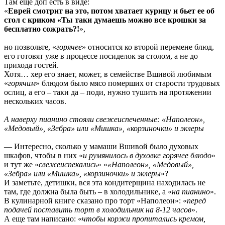
Там еще доп есть в виде:
«
Еврей смотрит на это, потом хватает курицу и бьет ее об
стол с криком «Ты таки думаешь можно все крошки за
бесплатно сожрать?!
»,
но позвольте, «
горячее
» относится ко второй перемене блюд,
его готовят уже в процессе посиделок за столом, а не до
прихода гостей.
Хотя… хер его знает, может, в семействе Вшивой любимым
«
горячим
» блюдом было мясо померших от старости трудовых
ослиц, а его – таки да – поди, нужно тушить на протяжении
нескольких часов.
А наверху пианино стояли свежеиспеченные: «Наполеон»,
«Медовый», «Зебра» или «Мишка», «корзиночки» и эклеры
— Интересно, сколько у мамаши Вшивой было духовых
шкафов, чтобы в них «
и румянилось в духовке горячее блюдо
»
и тут же «
свежеиспекались
» «
«Наполеон», «Медовый»,
«Зебра» или «Мишка», «корзиночки» и эклеры
»?
И заметьте, детишки, вся эта кондитерщина находилась не
там, где должна была быть – в холодильнике, а «
на пианино
».
В кулинарной книге сказано про торт «Наполеон»: «
перед
подачей поставить торт в холодильник на 8-12 часов
».
А еще там написано: «
чтобы коржи пропитались кремом,