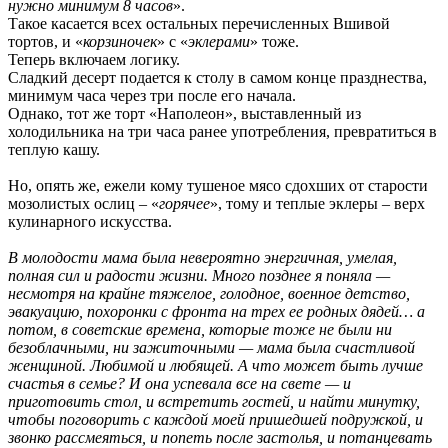
нужно минимум 8 часов
».
Такое касается всех остальных перечисленных Вшивой
тортов, и «
корзиночек
» с «
эклерами
» тоже.
Теперь включаем логику.
Сладкий десерт подается к столу в самом конце празднества,
минимум часа через три после его начала.
Однако, тот же торт «Наполеон», выставленный из
холодильника на три часа ранее употребления, превратиться в
теплую кашу.
Но, опять же, ежели кому тушеное мясо сдохших от старости
мозолистых ослиц – «
горячее
», тому и теплые эклеры – верх
кулинарного искусства.
В молодости мама была невероятно энергичная, умелая,
полная сил и радости жизни. Много позднее я поняла —
несмотря на крайне тяжелое, голодное, военное детство,
эвакуацию, похоронки с фронта на трех ее родных дядей… а
потом, в советские времена, которые тоже не были ни
безоблачными, ни зажиточными — мама была счастливой
женщиной. Любимой и любящей. А что может быть лучше
счастья в семье? И она успевала все на свете — и
приготовить стол, и встретить гостей, и найти минутку,
чтобы поговорить с каждой моей пришедшей подружкой, и
звонко рассмеяться, и попеть после застолья, и потанцевать