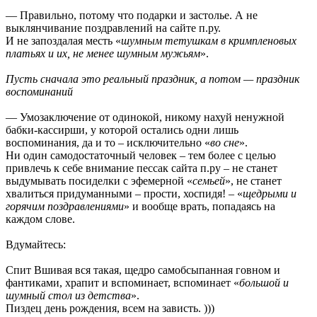
— Правильно, потому что подарки и застолье. А не
выклянчивание поздравлений на сайте п.ру.
И не запоздалая месть «
шумным тетушкам в кримпленовых
платьях и их, не менее шумным мужьям
».
Пусть сначала это реальный праздник, а потом — праздник
воспоминаний
— Умозаключение от одинокой, никому нахуй ненужной
бабки-кассирши, у которой остались одни лишь
воспоминания, да и то – исключительно «
во сне
».
Ни один самодостаточный человек – тем более с целью
привлечь к себе внимание пессак сайта п.ру – не станет
выдумывать посиделки с эфемерной «
семьей
», не станет
хвалиться придуманными – прости, хоспидя! – «
щедрыми и
горячим поздравлениями
» и вообще врать, попадаясь на
каждом слове.
Вдумайтесь:
Спит Вшивая вся такая, щедро самобсыпанная говном и
фантиками, храпит и вспоминает, вспоминает «
большой и
шумный стол из детства
».
Пиздец день рождения, всем на зависть. )))