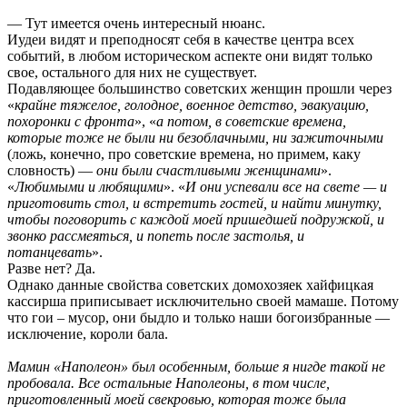
— Тут имеется очень интересный нюанс.
Иудеи видят и преподносят себя в качестве центра всех
событий, в любом историческом аспекте они видят только
свое, остального для них не существует.
Подавляющее большинство советских женщин прошли через
«
крайне тяжелое, голодное, военное детство, эвакуацию,
похоронки с фронта
», «
а потом, в советские времена,
которые тоже не были ни безоблачными, ни зажиточными
(ложь, конечно, про советские времена, но примем, каку
словность) —
они были счастливыми женщинами
».
«
Любимыми и любящими
». «
И они успевали все на свете — и
приготовить стол, и встретить гостей, и найти минутку,
чтобы поговорить с каждой моей пришедшей подружкой, и
звонко рассмеяться, и попеть после застолья, и
потанцевать
».
Разве нет? Да.
Однако данные свойства советских домохозяек хайфицкая
кассирша приписывает исключительно своей мамаше. Потому
что гои – мусор, они быдло и только наши богоизбранные —
исключение, короли бала.
Мамин «Наполеон» был особенным, больше я нигде такой не
пробовала. Все остальные Наполеоны, в том числе,
приготовленный моей свекровью, которая тоже была