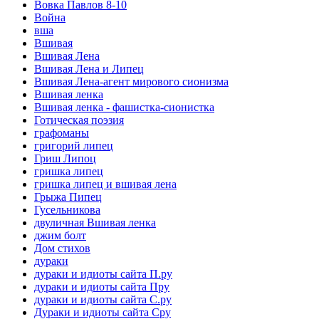
Вовка Павлов 8-10
Война
вша
Вшивая
Вшивая Лена
Вшивая Лена и Липец
Вшивая Лена-агент мирового сионизма
Вшивая ленка
Вшивая ленка - фашистка-сионистка
Готическая поэзия
графоманы
григорий липец
Гриш Липоц
гришка липец
гришка липец и вшивая лена
Грыжа Пипец
Гусельникова
двуличная Вшивая ленка
джим болт
Дом стихов
дураки
дураки и идиоты сайта П.ру
дураки и идиоты сайта Пру
дураки и идиоты сайта С.ру
Дураки и идиоты сайта Сру