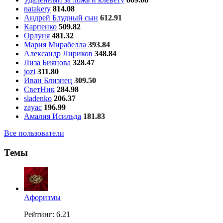
natakery
814.08
Андрей Блудный сын
612.91
Карпенко
509.82
Орлуня
481.32
Мария Мирабелла
393.84
Александр Лириков
348.84
Лиза Биянова
328.47
jozi
311.80
Иван Близнец
309.50
СветНик
284.98
sladenko
206.37
zayac
196.99
Амалия Исильда
181.83
Все пользователи
Темы
Aфоризмы
Рейтинг: 6.21