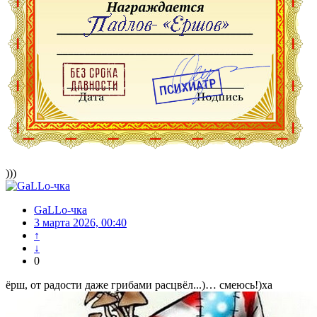
)))
GaLLo-чка
3 марта 2026, 00:40
↑
↓
0
ёрш, от радости даже грибами расцвёл...)… смеюсь!)ха