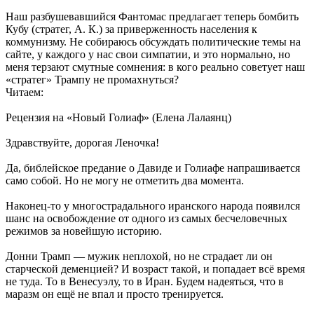
Наш разбушевавшийся Фантомас предлагает теперь бомбить
Кубу (стратег, А. К.) за приверженность населения к
коммунизму. Не собираюсь обсуждать политические темы на
сайте, у каждого у нас свои симпатии, и это нормально, но
меня терзают смутные сомнения: в кого реально советует наш
«стратег» Трампу не промахнуться?
Читаем:
Рецензия на «Новый Голиаф» (Елена Лалаянц)
Здравствуйте, дорогая Леночка!
Да, библейское предание о Давиде и Голиафе напрашивается
само собой. Но не могу не отметить два момента.
Наконец-то у многострадального иранского народа появился
шанс на освобождение от одного из самых бесчеловечных
режимов за новейшую историю.
Донни Трамп — мужик неплохой, но не страдает ли он
старческой деменцией? И возраст такой, и попадает всё время
не туда. То в Венесуэлу, то в Иран. Будем надеяться, что в
маразм он ещё не впал и просто тренируется.