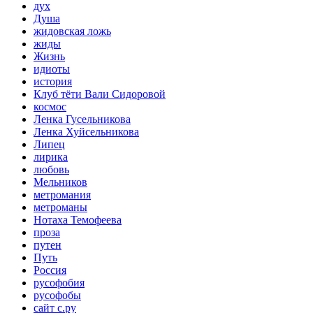
дух
Душа
жидовская ложь
жиды
Жизнь
идиоты
история
Клуб тёти Вали Сидоровой
космос
Ленка Гусельникова
Ленка Хуйсельникова
Липец
лирика
любовь
Мельников
метромания
метроманы
Нотаха Темофеева
проза
путен
Путь
Россия
русофобия
русофобы
сайт с.ру