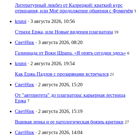
Литературный ликбез от Калрецкой: краткий курс
отрицания, или Моё продолжение общения с Фомичём
3
krutoi
· 3 августа 2026, 10:56
Страхи Ержа, или Новые видения плагиатора
19
СветНик
· 3 августа 2026, 08:20
Галиниада от Воки Шрапа. «Я опять сегодни здесь»
6
krutoi
· 2 августа 2026, 19:54
Как Ержь Падлов с прозарянами встречался
21
СветНик
· 2 августа 2026, 15:20
От "авторитета" до плагиатора: карьерная лестница
Ержа
7
СветНик
· 2 августа 2026, 15:19
Вшивая ленка и ее патологическая боязнь критики
27
СветНик
· 2 августа 2026, 14:04