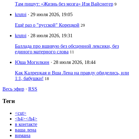
Там пишут: «Жизнь без мозга» Изя Вайснегер
9
krutoi
· 29 июля 2026, 19:05
Ещё раз о "русской" Корецкой
29
krutoi
· 28 июля 2026, 19:31
Баллада про вшивую без обсценной лексики, без
единого матерного слова
11
Юша Могилкин
· 28 июля 2026, 18:44
Как Калрецкая и Вша Лена на правду обиделись, или
1:1, бабушки!
18
Весь эфир
·
RSS
Теги
<cut>
<h4></h4>
в контакте
ваша лена
вимана