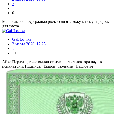
↑
↓
0
Меня самого неудержимо рвет, если я захожу к нему изредка,
для смеха.
GaLLo-чка
2 марта 2026, 17:25
↓
+1
Айке Пердунц тоже выдан сертификат от доктора наук в
психиатрии. Подпись: -Ершов -Тюлькин -Падлович