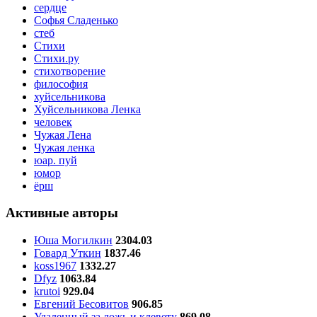
сердце
Софья Сладенько
стеб
Стихи
Стихи.ру
стихотворение
философия
хуйсельникова
Хуйсельникова Ленка
человек
Чужая Лена
Чужая ленка
юар. пуй
юмор
ёрш
Активные авторы
Юша Могилкин
2304.03
Говард Уткин
1837.46
koss1967
1332.27
Dfyz
1063.84
krutoi
929.04
Евгений Бесовитов
906.85
Удаленный за ложь и клевету
869.08