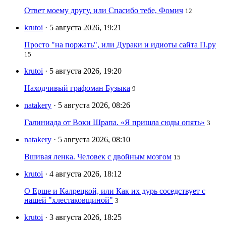
Ответ моему другу, или Спасибо тебе, Фомич
12
krutoi
· 5 августа 2026, 19:21
Просто "на поржать", или Дураки и идиоты сайта П.ру
15
krutoi
· 5 августа 2026, 19:20
Находчивый графоман Бузыка
9
natakery
· 5 августа 2026, 08:26
Галиниада от Воки Шрапа. «Я пришла сюды опять»
3
natakery
· 5 августа 2026, 08:10
Вшивая ленка. Человек с двойным мозгом
15
krutoi
· 4 августа 2026, 18:12
О Ерше и Калрецкой, или Как их дурь соседствует с
нашей "хлестаковщиной"
3
krutoi
· 3 августа 2026, 18:25