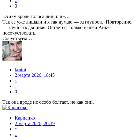
↓
0
«Айку вроде голоса лишили»…
Так её уже лишали и я так думаю — за глупость. Повторение,
— глупость двойная. Остаётся, только нашей Айке
посочуствовать.
Сочуствуем…
krutoi
2 марта 2026, 18:45
↑
↓
0
Так она вроде не особо болтает, не как они.
Карпенко
2 марта 2026, 20:39
↑
↓