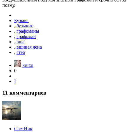
поэму.
Бузыка
,
бузыкин
,
графоманы
,
графоман
,
вша
,
вшивая лена
,
стеб
krutoi
0
?
11
комментариев
СветНик