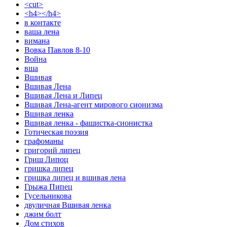
<cut>
<h4></h4>
в контакте
ваша лена
вимана
Вовка Павлов 8-10
Война
вша
Вшивая
Вшивая Лена
Вшивая Лена и Липец
Вшивая Лена-агент мирового сионизма
Вшивая ленка
Вшивая ленка - фашистка-сионистка
Готическая поэзия
графоманы
григорий липец
Гриш Липоц
гришка липец
гришка липец и вшивая лена
Грыжа Пипец
Гусельникова
двуличная Вшивая ленка
джим болт
Дом стихов