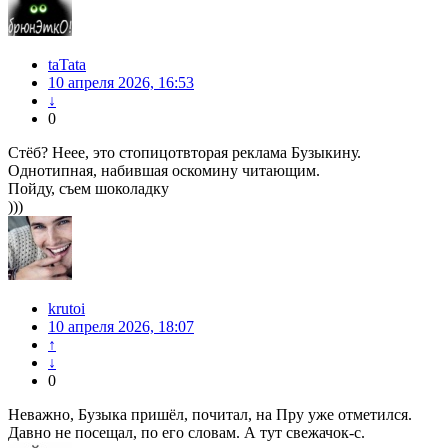
taTata
10 апреля 2026, 16:53
↓
0
Стёб? Неее, это стопицотвторая реклама Бузыкину.
Однотипная, набившая оскомину читающим.
Пойду, съем шоколадку
)))
krutoi
10 апреля 2026, 18:07
↑
↓
0
Неважно, Бузыка пришёл, почитал, на Пру уже отметился.
Давно не посещал, по его словам. А тут свежачок-с.