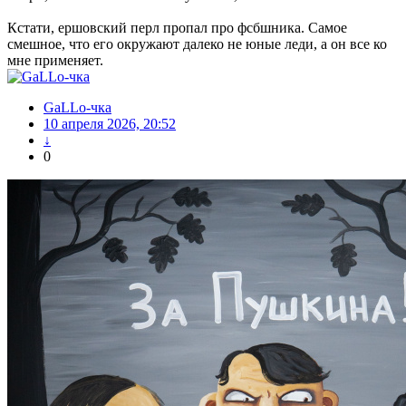
Кстати, ершовский перл пропал про фсбшника. Самое
смешное, что его окружают далеко не юные леди, а он все ко
мне применяет.
GaLLo-чка
10 апреля 2026, 20:52
↓
0