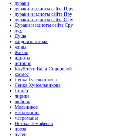
дураки
дураки и идиоты сайта П.ру
дураки и идиоты сайта Пру
дураки и идиоты сайта С.ру
Дураки и идиоты сайта Сру
дух
Душа
жидовская ложь
жиды
Жизнь
идиоты
история
Клуб тёти Вали Сидоровой
космос
Ленка Гусельникова
Ленка Хуйсельникова
Липец
лирика
любовь
Мельников
метромания
метроманы
Нотаха Темофеева
проза
путен