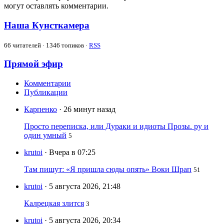
могут оставлять комментарии.
Наша Кунсткамера
66
читателей · 1346 топиков ·
RSS
Прямой эфир
Комментарии
Публикации
Карпенко
· 26 минут назад
Просто переписка, или Дураки и идиоты Прозы. ру и
один умный
5
krutoi
· Вчера в 07:25
Там пишут: «Я пришла сюды опять» Воки Шрап
51
krutoi
· 5 августа 2026, 21:48
Калрецкая злится
3
krutoi
· 5 августа 2026, 20:34