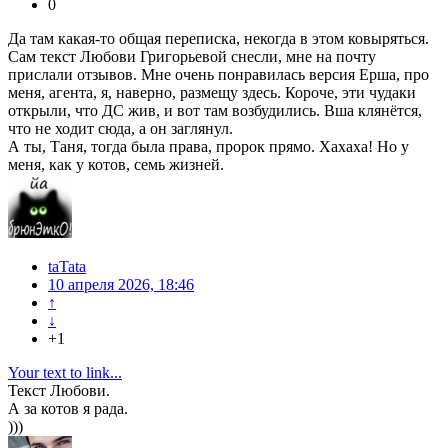
0
Да там какая-то общая переписка, некогда в этом ковыряться.
Сам текст Любови Григорьевой снесли, мне на почту
прислали отзывов. Мне очень понравилась версия Ерша, про
меня, агента, я, наверно, размещу здесь. Короче, эти чудаки
открыли, что ДС жив, и вот там возбудились. Вша клянётся,
что не ходит сюда, а он заглянул.
А ты, Таня, тогда была права, пророк прямо. Хахаха! Но у
меня, как у котов, семь жизней.
taTata
10 апреля 2026, 18:46
↑
↓
+1
Your text to link...
Текст Любови.
А за котов я рада.
)))