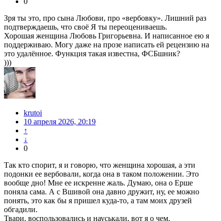
0
Зря ты это, про сына Любови, про «вербовку». Лишний раз
подтверждаешь, что своё Я ты переоцениваешь.
Хорошая женщина Любовь Григорьевна. И написанное ею я
поддерживаю. Могу даже на прозе написать ей рецензию на
это удалённое. Функция такая известна, ФСБшник?
)))
krutoi
10 апреля 2026, 20:19
↑
↓
0
Так кто спорит, я и говорю, что женщина хорошая, а эти
подонки ее вербовали, когда она в таком положении. Это
вообще дно! Мне ее искренне жаль. Думаю, она о Ерше
поняла сама. А с Вшивой она давно дружит, ну, ее можно
понять, это как бы я пришел куда-то, а там моих друзей
обгадили.
Твари, воспользовались и науськали, вот я о чем.