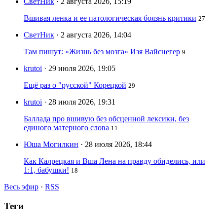
СветНик
· 2 августа 2026, 15:19
Вшивая ленка и ее патологическая боязнь критики
27
СветНик
· 2 августа 2026, 14:04
Там пишут: «Жизнь без мозга» Изя Вайснегер
9
krutoi
· 29 июля 2026, 19:05
Ещё раз о "русской" Корецкой
29
krutoi
· 28 июля 2026, 19:31
Баллада про вшивую без обсценной лексики, без
единого матерного слова
11
Юша Могилкин
· 28 июля 2026, 18:44
Как Калрецкая и Вша Лена на правду обиделись, или
1:1, бабушки!
18
Весь эфир
·
RSS
Теги