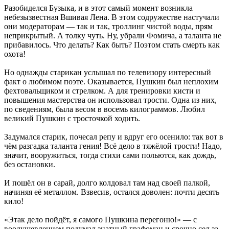
Разобиделся Бузыка, и в этот самый момент возникла
небезызвестная Вшивая Лена. В этом содружестве настучали
они модераторам — так и так, троллинг чистой воды, прям
неприкрытый. А толку чуть. Ну, убрали Фомича, а таланта не
прибавилось. Что делать? Как быть? Поэтом стать смерть как
охота!
Но однажды старикан услышал по телевизору интересный
факт о любимом поэте. Оказывается, Пушкин был неплохим
фехтовальщиком и стрелком. А для тренировки кисти и
повышения мастерства он использовал трости. Одна из них,
по сведениям, была весом в восемь килограммов. Любил
великий Пушкин с тросточкой ходить.
Задумался старик, почесал репу и вдруг его осенило: так вот в
чём разгадка таланта гения! Всё дело в тяжёлой трости! Надо,
значит, вооружиться, тогда стихи сами польются, как дождь,
без остановки.
И пошёл он в сарай, долго колдовал там над своей палкой,
начиняя её металлом. Взвесив, остался доволен: почти десять
кило!
«Этак дело пойдёт, я самого Пушкина перегоню!» — с
воодушевлением подумал знатный графоман и срочно сел за