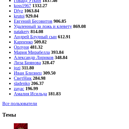
Говард Уткин
1837.46
koss1967
1332.27
Dfyz
1063.84
krutoi
929.04
Евгений Бесовитов
906.85
Удаленный за ложь и клевету
869.08
natakery
814.08
Андрей Блудный сын
612.91
Карпенко
509.82
Орлуня
481.32
Мария Мирабелла
393.84
Александр Лириков
348.84
Лиза Биянова
328.47
jozi
311.80
Иван Близнец
309.50
СветНик
284.98
sladenko
206.37
zayac
196.99
Амалия Исильда
181.83
Все пользователи
Темы