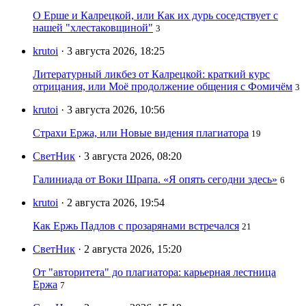
О Ерше и Калрецкой, или Как их дурь соседствует с
нашей "хлестаковщиной"
3
krutoi
· 3 августа 2026, 18:25
Литературный ликбез от Калрецкой: краткий курс
отрицания, или Моё продолжение общения с Фомичём
3
krutoi
· 3 августа 2026, 10:56
Страхи Ержа, или Новые видения плагиатора
19
СветНик
· 3 августа 2026, 08:20
Галиниада от Воки Шрапа. «Я опять сегодни здесь»
6
krutoi
· 2 августа 2026, 19:54
Как Ержь Падлов с прозарянами встречался
21
СветНик
· 2 августа 2026, 15:20
От "авторитета" до плагиатора: карьерная лестница
Ержа
7