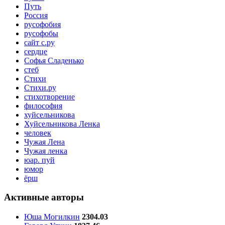
Путь
Россия
русофобия
русофобы
сайт с.ру
сердце
Софья Сладенько
стеб
Стихи
Стихи.ру
стихотворение
философия
хуйсельникова
Хуйсельникова Ленка
человек
Чужая Лена
Чужая ленка
юар. пуй
юмор
ёрш
Активные авторы
Юша Могилкин
2304.03