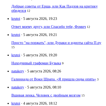
Добрые советы от Ерша, или Как Падлов на критику
обиделся
12
krutoi
· 5 августа 2026, 19:23
Ответ моему другу, или Спасибо тебе, Фомич
12
krutoi
· 5 августа 2026, 19:21
Просто "на поржать", или Дураки и идиоты сайта П.ру
15
krutoi
· 5 августа 2026, 19:20
Находчивый графоман Бузыка
9
natakery
· 5 августа 2026, 08:26
Галиниада от Воки Шрапа. «Я пришла сюды опять»
3
natakery
· 5 августа 2026, 08:10
Вшивая ленка. Человек с двойным мозгом
15
krutoi
· 4 августа 2026, 18:12