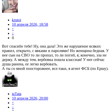
krutoi
10 апреля 2026, 18:58
↑
↓
0
Вот спасибо тебе! Ну, она дала! Это же нарушение всяких
правил, открыто, с явками и паролями! Но женщина бедная. У
нее сын на СВО то ли пропал, то ли погиб, я, конечно, зла не
держу. А между тем, вербовка пошла классная! У нее сейчас
душа ранена, ее легко вербовать.
А ты со мной поосторожнее, все-таки, я агент ФСБ (по Ершу).
taTata
10 апреля 2026, 20:00
↑
↓