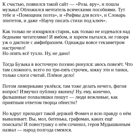
К счастью, появился такой сайт — «Роза. вру», и пошла
музыка! Обложился мечтатель всяческими пособиями. Тут
тебе и «Помощник поэта», и «Рифмы для всех», и Словарь
эпитетов, и даже «Научу писать стихи под ключ».
Как только не изощрялся старик, как только не издевался над
бедными читателями! И ямбом, и хореем пытался, не говоря
уж о дактиле с амфибрахием. Однажды вовсе гекзаметром
настрочил!
Но опять всё тухло. Ну, не дано!
Тогда Бузыка в восточную поэзию ринулся: авось повезёт. Что
там сложного, всего по три-пять строчек, хокку эти и танки,
только слоги считай. Плёвое дело!
Потом лимериками увлёкся, там тоже делать нечего, фигня
вопрос! Измучил публику вконец! Ну, ему, конечно,
фальшивые похваляшки пишут — люди вежливые, как
приятным ответом творца обнести?
Но вдруг приходит такой дерзкий Фомич и всю правду о нём
вываливает. Вы, мол, батенька, графоман, каких ещё
поискать! И повестушку о нём сочинил, героя Мудышкиным
назвал — народ полгода смеялся.