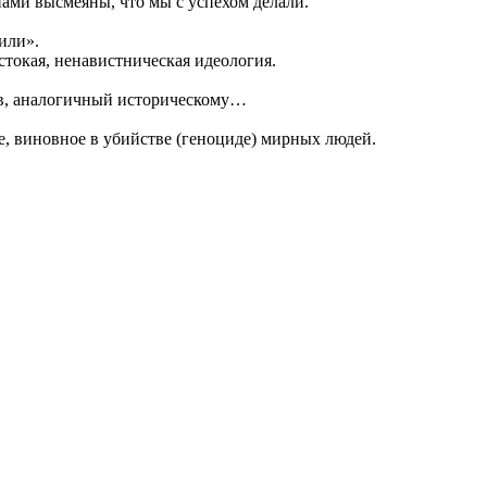
нами высмеяны, что мы с успехом делали.
или».
естокая, ненавистническая идеология.
дов, аналогичный историческому…
е, виновное в убийстве (геноциде) мирных людей.