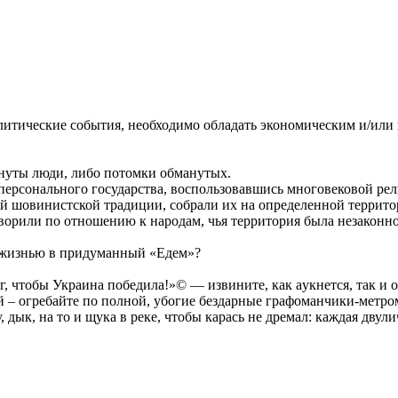
политические события, необходимо обладать экономическим и/ил
ануты люди, либо потомки обманутых.
персонального государства, воспользовавшись многовековой ре
й шовинистской традиции, собрали их на определенной территор
ворили по отношению к народам, чья территория была незаконн
й жизнью в придуманный «Едем»?
, чтобы Украина победила!»© — извините, как аyкнется, так и 
й – огребайте по полной, убогие бездарные графоманчики-метро
 дык, на то и щука в реке, чтобы карась не дремал: каждая двул