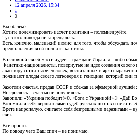
12 апреля 2026, 15:34
↓
0
Вы об чем?
Хотите полемизировать насчет политики – полемизируйте.
Тут этого никогда не запрещалось.
Есть, конечно, маленький нюанс: для того, чтобы обсуждать 
представления всей полноты картины.
В основной своей массе иудеи – граждане Израиля – либо обм
Фанатики-националисты, повернутые на идее создания своего 
авантюру сотни тысяч человек, воспитанных в ярко выраженно
пожинают плоды своего легковерия и геноцида, который они т
Захотели счастья, предав СССР и сбежав за эфемерной лучше
Не срослось – счастья не получилось.
Завопили «Украина победит!»©, «Бога с Украиной!»©, «Дай Бог
Возомнили себя вершителями судеб русских поэтов и писателе
Врете напропалую, считаете себя безгрешными паразитами – ну,
свет.
Все просто.
По поводу чего Ваш спич – не понимаю.