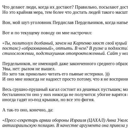
Что делают люди, когда их достают? Правильно, посылают дост
Но это крайняя мера, тем более что достать людей такого масш
Вон, мой шут-уголовник Пердислав Пердельников, когда напье
Вот и по текущему поводу он мне настрочил:
«
Ты, политолух долбаный, зачем на Карпенко хвост свой куцый
постам:) «образованный», оптыть. В чем? В ругне и подлости
стихосложении, подстихушник отопроктоженный. Сайт у него 
Пердельников, не имеющий даже законченного среднего образова
Увы, нет: рылом не вышел.
Но зато так прикольно читать его пьяные истерики. )))
И оно мне никогда не надоест просто потому, что я не восприн
Весь срушно-прушный кагал состоит из дешевых пустышек; мож
бесталанности оно у них никогда не получится: убогие варятся
иногда гадят из-под крышки, но все это фигня.
А так-то оно, конечно, да:
«
Пресс-секретарь армии обороны Израиля (ЦАХАЛ) Анна Уколов
антиизраильскую позицию. В качестве аргумента она привела 