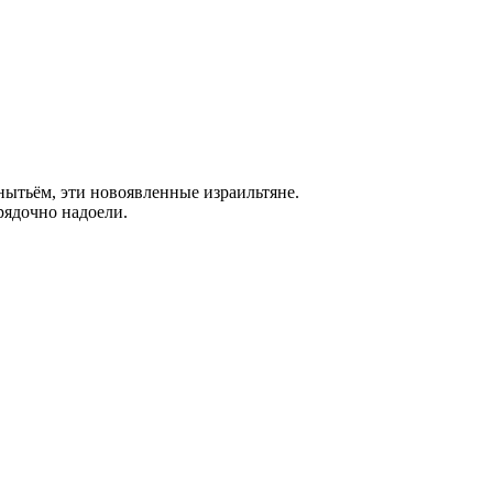
нытьём, эти новоявленные израильтяне.
рядочно надоели.