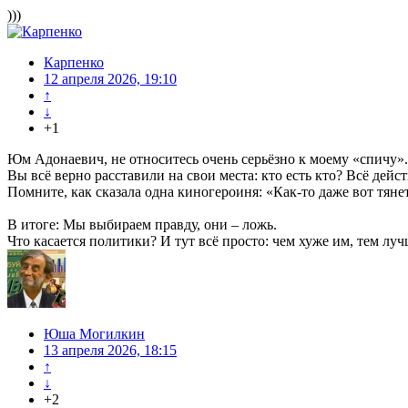
)))
Карпенко
12 апреля 2026, 19:10
↑
↓
+1
Юм Адонаевич, не относитесь очень серьёзно к моему «спичу».
Вы всё верно расставили на свои места: кто есть кто? Всё дей
Помните, как сказала одна киногероиня: «Как-то даже вот тянет
В итоге: Мы выбираем правду, они – ложь.
Что касается политики? И тут всё просто: чем хуже им, тем луч
Юша Могилкин
13 апреля 2026, 18:15
↑
↓
+2