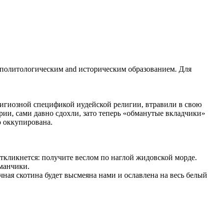
и политологическим and историческим образованием. Для
лигиозной спецификой иудейской религии, втравили в свою
ии, сами давно сдохли, зато теперь «обманутые вкладчики»
о оккупирована.
откликнется: получите веслом по наглой жидовской морде.
манчики.
ичная скотина будет высмеяна нами и ославлена на весь белый