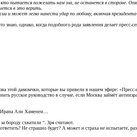
, кто пытается пожелать нам зла, не останется в стороне. Опя
чется в это верить.
сии и может легко нанести удар по любому, включая президента
то знаю, однако, когда подобного рода заявления делает пресс-се
лова этой дамомчки, которые вы привели в нашем эфире: «Прес
анить русское руководство в случае, если Москва займёт антии
ра Ирана Али Хаменеи…
 за бороду схватили “. Зря считают.
 ответить? Не страшно будет? А может и страха не испытаете, ра