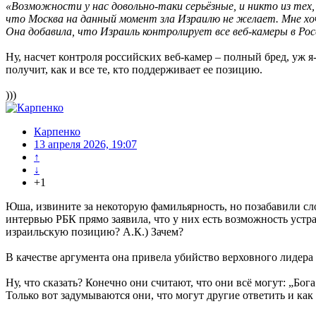
«Возможности у нас довольно-таки серьёзные, и никто из тех
что Москва на данный момент зла Израилю не желает. Мне хо
Она добавила, что Израиль контролирует все веб-камеры в Рос
Ну, насчет контроля российских веб-камер – полный бред, уж я-
получит, как и все те, кто поддерживает ее позицию.
)))
Карпенко
13 апреля 2026, 19:07
↑
↓
+1
Юша, извините за некоторую фамильярность, но позабавили с
интервью РБК прямо заявила, что у них есть возможность устр
израильскую позицию? А.К.) Зачем?
В качестве аргумента она привела убийство верховного лиде
Ну, что сказать? Конечно они считают, что они всё могут: „Бога
Только вот задумываются они, что могут другие ответить и как