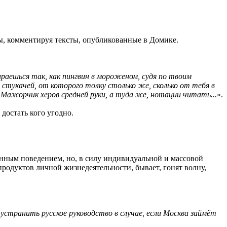
ы, комментируя тексты, опубликованные в Домике.
ираешься так, как пингвин в мороженом, судя по твоим
стукачей, от которого толку столько же, сколько от тебя в
ажорчик херов средней руки, а туда же, нотации читать...
».
достать кого угодно.
енным поведением, но, в силу индивидуальной и массовой
продуктов личной жизнедеятельности, бывает, гонят волну,
странить русское руководство в случае, если Москва займёт