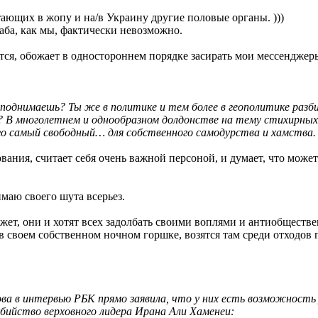
ающих в жопу и на/в Украину другие половые органы. )))
таба, как мы, фактически невозможно.
тся, обожает в одностороннем порядке засирать мои мессенджер
 поднимаешь? Ты же в политике и тем более в геополитике разб
? В многолетнем и однообразном долдонстве на тему стихирных 
самый свободный… для собственного самодурства и хамства. М
ния, считает себя очень важной персоной, и думает, что может 
имаю своего шута всерьез.
ет, они и хотят всех задолбать своими воплями и антиобществ
 в своем собственном ночном горшке, возятся там среди отходов 
а в интервью РБК прямо заявила, что у них есть возможность у
убийство верховного лидера Ирана Али Хаменеи: