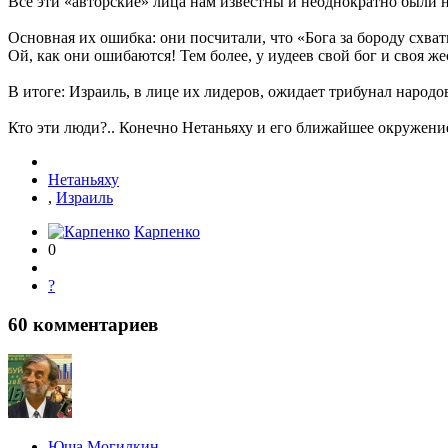
Все эти «авторские» лица нам известны и неоднократно были 
Основная их ошибка: они посчитали, что «Бога за бороду схват
Ой, как они ошибаются! Тем более, у иудеев свой бог и своя ж
В итоге: Израиль, в лице их лидеров, ожидает трибунал наро
Кто эти люди?.. Конечно Нетаньяху и его ближайшее окружени
Нетаньяху
,
Израиль
Карпенко
0
?
60
комментариев
Юша Могилкин