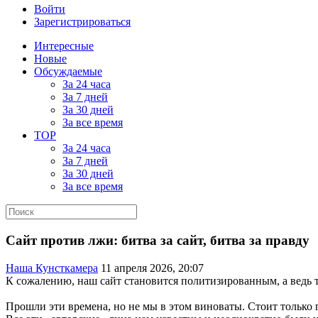
Войти
Зарегистрироваться
Интересные
Новые
Обсуждаемые
За 24 часа
За 7 дней
За 30 дней
За все время
TOP
За 24 часа
За 7 дней
За 30 дней
За все время
Сайт против лжи: битва за сайт, битва за правду
Наша Кунсткамера
11 апреля 2026, 20:07
К сожалению, наш сайт становится политизированным, а ведь 
Прошли эти времена, но не мы в этом виноваты. Стоит только 