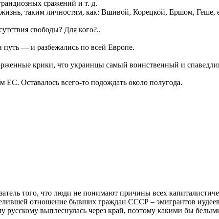
грандиозных сражений и т. д.
 жизнь, таким личностям, как: Вшивой, Корецкой, Ершом, Геше, 
утствия свободы? Для кого?..
 путь — и разбежались по всей Европе.
торженные крики, что украинцы самый воинственный и спаведлив
м ЕС. Оставалось всего-то подождать около полугода.
азатель того, что люди не понимают причины всех капиталистиче
еделившей отношение бывших граждан СССР – эмигрантов иудеев
ему русскому выплеснулась через край, поэтому какими бы белы