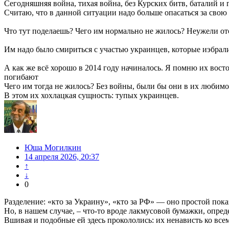
Сегодняшняя война, тихая война, без Курских битв, баталий и 
Считаю, что в данной ситуации надо больше опасаться за свою
Что тут поделаешь? Чего им нормально не жилось? Неужели отс
Им надо было смириться с участью украинцев, которые иэбрали
А как же всё хорошо в 2014 году начиналось. Я помню их вос
погибают
Чего им тогда не жилось? Без войны, были бы они в их любимо
В этом их хохлацкая сущность: тупых украинцев.
Юша Могилкин
14 апреля 2026, 20:37
↑
↓
0
Разделение: «кто за Украину», «кто за РФ» — оно простой пок
Но, в нашем случае, – что-то вроде лакмусовой бумажки, опр
Вшивая и подобные ей здесь прокололись: их ненависть ко вс