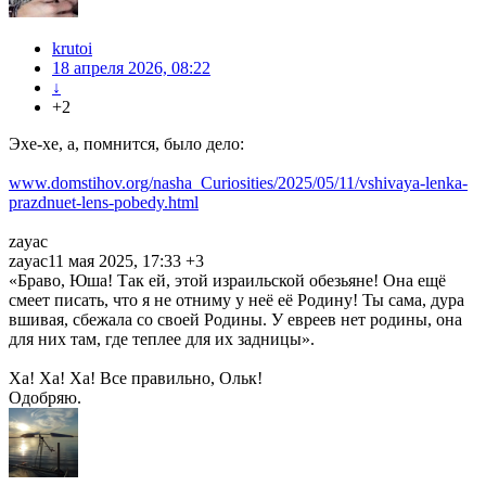
krutoi
18 апреля 2026, 08:22
↓
+2
Эхе-хе, а, помнится, было дело:
www.domstihov.org/nasha_Curiosities/2025/05/11/vshivaya-lenka-
prazdnuet-lens-pobedy.html
zayac
zayac11 мая 2025, 17:33 +3
«Браво, Юша! Так ей, этой израильской обезьяне! Она ещё
смеет писать, что я не отниму у неё её Родину! Ты сама, дура
вшивая, сбежала со своей Родины. У евреев нет родины, она
для них там, где теплее для их задницы».
Ха! Ха! Ха! Все правильно, Ольк!
Одобряю.