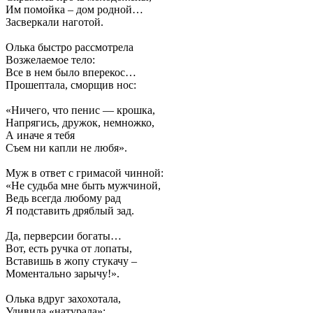
Им помойка – дом родной…
Засверкали наготой.
Олька быстро рассмотрела
Возжелаемое тело:
Все в нем было вперекос…
Прошептала, сморщив нос:
«Ничего, что пенис — крошка,
Напрягись, дружок, немножко,
А иначе я тебя
Съем ни капли не любя».
Муж в ответ с гримасой чинной:
«Не судьба мне быть мужчиной,
Ведь всегда любому рад
Я подставить дряблый зад.
Да, перверсии богаты…
Вот, есть ручка от лопаты,
Вставишь в жопу стукачу –
Моментально зарычу!».
Олька вдруг захохотала,
Удивила «натурала»: