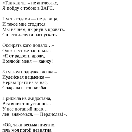
«Так как ты – не англосакс,
Я пойду с тобою в ЗАГС.
Пусть годами — не девица,
И такое мне сгодится:
Мы начнем, нырнув в кровать,
Сплетни-слухи распускать.
Обсирать кого попало…»
Олька тут же застонала:
«Я от радости дрожу,
Возлюби меня — ханжу!
За углом подружка ленка –
Иудейская нацменка —
Нервы тратя из-за нас,
Сожрала вагон колбас.
Прибыла из Жидостана,
Вся воняет неустанно…
У нее поганый нрав…
лен, знакомься, — Пердислав!».
«Ой, таки весьма пrиятно.
rечь моя поrой невнятна,