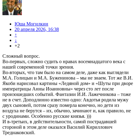
Юша Могилкин
20 апреля 2026, 16:38
↑
↓
+2
Сложный вопрос.
Во-первых, сложно судить о нравах восемнадцатого века с
нашей современной точки зрения.
Во-вторых, что там было на самом деле, даже как выглядели
М.А. Голицын и М.А. Буженинова – мы не знаем. Тот же В.И.
Якоби нарисовал картины «Ледяной дом» и «Шуты при дворе
императрицы Анны Иоанновны» через сто лет после
произошедших событий. Фантазии И.И. Лажечникова – тоже
не в счет. Доподлинно известно одно: Авдотья родила мужу
двух сыновей, потом сразу померла конечно, но дети из
воздуха не берутся – их, обычно, зачинают и, как правило, не
с уродинами. Особенно русские князья. )))
И в-третьих, в действительности, самой пострадавшей
стороной в этом деле оказался Василий Кириллович
Тредиаковский.