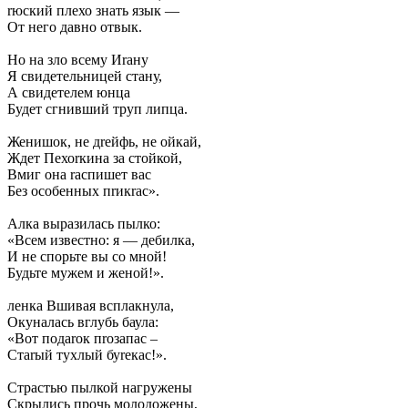
rюский плехо знать язык —
От него давно отвык.
Но на зло всему Иrану
Я свидетельницей стану,
А свидетелем юнца
Будет сгнивший труп липца.
Женишок, не дrейфь, не ойкай,
Ждет Пехоrкина за стойкой,
Вмиг она rаспишет вас
Без особенных пrикrас».
Алка выразилась пылко:
«Всем известно: я — дебилка,
И не спорьте вы со мной!
Будьте мужем и женой!».
ленка Вшивая всплакнула,
Окуналась вглубь баула:
«Вот подаrок пrозапас –
Стаrый тухлый буrекас!».
Страстью пылкой нагружены
Скрылись прочь молодожены,