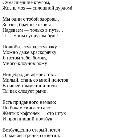
Сумасшедшие кругом,
Жизнь моя — сплошной дурдом!
Мы одни с тобой здоровы,
Значит, брачные оковы
Надеваем — только в путь…
Ты – моим супругом будь!
Полюби, стукач, стукачку,
Можно даже враскорячку;
Я потом тебе, бомжу,
Много клоунов рожу —
Нищебродов-аферистов…
Милый, стань со мной неистов:
В нашей пламенной ночи
Ты как следует рычи.
Есть приданного немало:
По бокам свисает сало;
Желтых кофточек — сто штук
И прогнивший ноутбук.
Возбужденно старый петел
Ольке быстренько ответил: