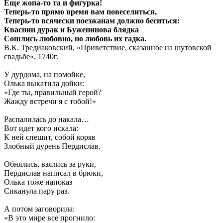
Еще жопа-то та и фигурка!
Теперь-то прямо время вам повеселиться,
Теперь-то всячески поезжанам должно беситься:
Кваснин дурак и Буженинова блядка
Сошлись любовно, но любовь их гадка.
В.К. Тредиаковский, «Приветствие, сказанное на шутовской
свадьбе», 1740г.
У дурдома, на помойке,
Олька выкатила дойки:
«Где ты, правильный герой?
Жажду встречи я с тобой!»
Распалилась до накала…
Вот идет кого искала:
К ней спешит, собой коряв
Злобный дурень Пердислав.
Обнялись, взялись за руки,
Пердислав написал в брюки,
Олька тоже напоказ
Сиканула пару раз.
А потом заговорила:
«В это мире все прогнило: