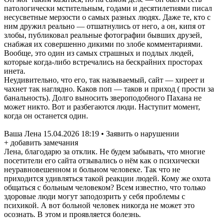
патологически мстительным, годами и десятилетиями писал
несусветные мерзости о самых разных людях. Даже те, кто с
ним дружил реально — отшатнулись от него, а он, кипя от
злобы, публиковал реальные фотографии бывших друзей,
снабжая их совершенно дикими по злобе комментариями.
Вообще, это один из самых страшных и подлых людей,
которые когда-либо встречались на бескрайних просторах
инета.
Неудивительно, что его, так называемый, сайт — хиреет и
чахнет так наглядно. Каков поп — таков и приход ( прости за
банальность). Долго выносить звероподобного Пахана не
может никто. Вот и разбегаются люди. Наступит момент,
когда он останется один.
Ваша Лена 15.04.2026 18:19 • Заявить о нарушении
+ добавить замечания
Лена, благодарю за отклик. Не будем забывать, что многие
посетители его сайта отзывались о нём как о психически
неуравновешенном и больном человеке. Так что не
приходится удивляться такой реакции людей. Кому же охота
общаться с больным человеком? Всем известно, что только
здоровые люди могут заподозрить у себя проблемы с
психикой. А вот больной человек никогда не может это
осознать. В этом и проявляется болезнь.