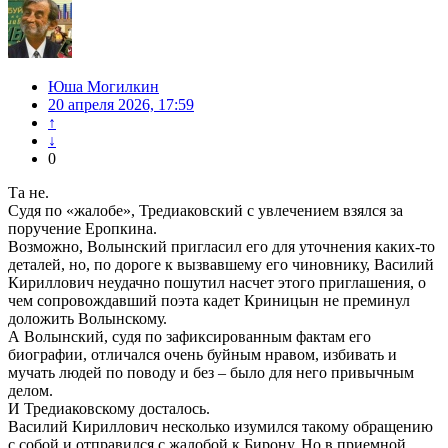
Юша Могилкин
20 апреля 2026, 17:59
↑
↓
0
Та не.
Судя по «жалобе», Тредиаковский с увлечением взялся за
поручение Еропкина.
Возможно, Волынский пригласил его для уточнения каких-то
деталей, но, по дороге к вызвавшему его чиновнику, Василий
Кириллович неудачно пошутил насчет этого приглашения, о
чем сопровождавший поэта кадет Криницын не преминул
доложить Волынскому.
А Волынский, судя по зафиксированным фактам его
биографии, отличался очень буйным нравом, избивать и
мучать людей по поводу и без – было для него привычным
делом.
И Тредиаковскому досталось.
Василий Кириллович несколько изумился такому обращению
с собой и отправился с жалобой к Бирону. Но в приемной