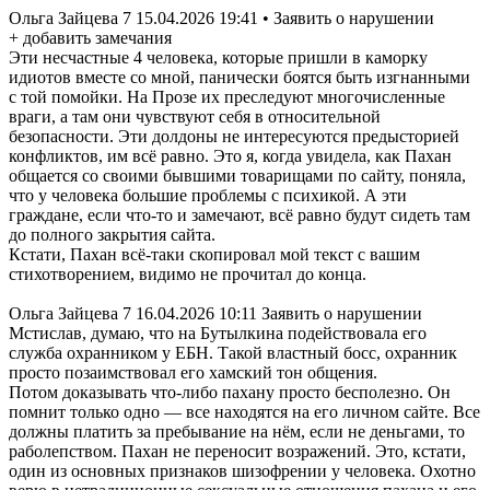
Ольга Зайцева 7 15.04.2026 19:41 • Заявить о нарушении
+ добавить замечания
Эти несчастные 4 человека, которые пришли в каморку
идиотов вместе со мной, панически боятся быть изгнанными
с той помойки. На Прозе их преследуют многочисленные
враги, а там они чувствуют себя в относительной
безопасности. Эти долдоны не интересуются предысторией
конфликтов, им всё равно. Это я, когда увидела, как Пахан
общается со своими бывшими товарищами по сайту, поняла,
что у человека большие проблемы с психикой. А эти
граждане, если что-то и замечают, всё равно будут сидеть там
до полного закрытия сайта.
Кстати, Пахан всё-таки скопировал мой текст с вашим
стихотворением, видимо не прочитал до конца.
Ольга Зайцева 7 16.04.2026 10:11 Заявить о нарушении
Мстислав, думаю, что на Бутылкина подействовала его
служба охранником у ЕБН. Такой властный босс, охранник
просто позаимствовал его хамский тон общения.
Потом доказывать что-либо пахану просто бесполезно. Он
помнит только одно — все находятся на его личном сайте. Все
должны платить за пребывание на нём, если не деньгами, то
раболепством. Пахан не переносит возражений. Это, кстати,
один из основных признаков шизофрении у человека. Охотно