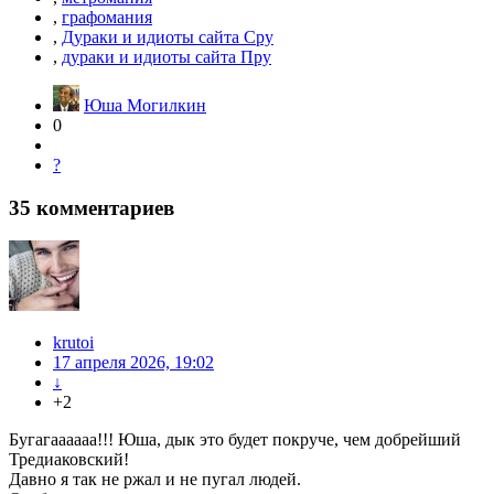
,
графомания
,
Дураки и идиоты сайта Сру
,
дураки и идиоты сайта Пру
Юша Могилкин
0
?
35
комментариев
krutoi
17 апреля 2026, 19:02
↓
+2
Бугагаааааа!!! Юша, дык это будет покруче, чем добрейший
Тредиаковский!
Давно я так не ржал и не пугал людей.