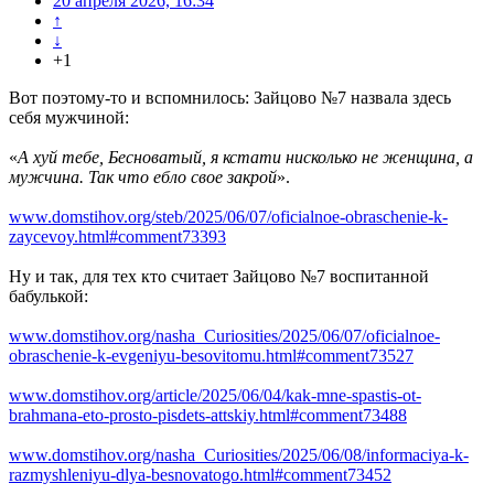
20 апреля 2026, 16:34
↑
↓
+1
Вот поэтому-то и вспомнилось: Зайцово №7 назвала здесь
себя мужчиной:
«
А хуй тебе, Бесноватый, я кстати нисколько не женщина, а
мужчина. Так что ебло свое закрой
».
www.domstihov.org/steb/2025/06/07/oficialnoe-obraschenie-k-
zaycevoy.html#comment73393
Ну и так, для тех кто считает Зайцово №7 воспитанной
бабулькой:
www.domstihov.org/nasha_Curiosities/2025/06/07/oficialnoe-
obraschenie-k-evgeniyu-besovitomu.html#comment73527
www.domstihov.org/article/2025/06/04/kak-mne-spastis-ot-
brahmana-eto-prosto-pisdets-attskiy.html#comment73488
www.domstihov.org/nasha_Curiosities/2025/06/08/informaciya-k-
razmyshleniyu-dlya-besnovatogo.html#comment73452