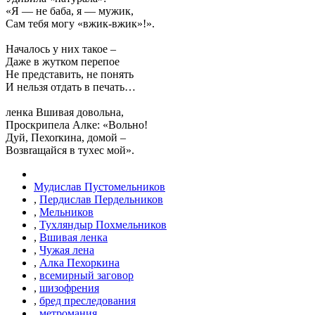
«Я — не баба, я — мужик,
Сам тебя могу «вжик-вжик»!».
Началось у них такое –
Даже в жутком перепое
Не представить, не понять
И нельзя отдать в печать…
ленка Вшивая довольна,
Проскрипела Алке: «Вольно!
Дуй, Пехоrкина, домой –
Возвrащайся в тухес мой».
Мудислав Пустомельников
,
Пердислав Пердельников
,
Мельников
,
Тухляндыр Похмельников
,
Вшивая ленка
,
Чужая лена
,
Алка Пехоркина
,
всемирный заговор
,
шизофрения
,
бред преследования
,
метромания