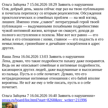
Ольга Зайцева 7 15.04.2026 18:29 Заявить о нарушении
Оля, добрый день, зашла сейчас еще раз на твою публикацию
и почитала переписку со вторым рецензентом. Обсуждения
проктологических и семейных проблем — на мой взгляд,
лишнее. Именно этим „славен“ литературный герой твоей
публикации — выдуманными похабными подробностями
чужой интимной жизни, которые он смакует, доходя до
полного исступления и психоза. Мне вот все равно — его
жёны и его отношения с ними, главное — его подлость и его
немыслимые, грязнейшие и дичайшие оскорбления в адрес
других.
Ваша Лена 16.04.2026 13:03 Заявить о нарушении
Лена, думаю, что такие подробности пахану даже понравятся.
Ведь он же описывает семейные и интимные подробности,
касающиеся других людей, даже выдуманные и высосанные
из пальца. Пусть и о себе почитает. Думаю, что его
нетрадиционные интимные отношения с его бабой вполне
вероятны. Не всё же ему о тебе писать, пусть и о себе
почитает.
Ольга Зайцева 7 16.04.2026 16:40 Заявить о нарушении»
proza.ru/board/list.html?start=8268&rec_writer=211996