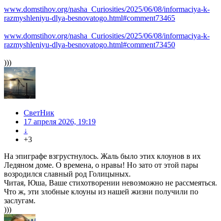
www.domstihov.org/nasha_Curiosities/2025/06/08/informaciya-k-
razmyshleniyu-dlya-besnovatogo.html#comment73465
www.domstihov.org/nasha_Curiosities/2025/06/08/informaciya-k-
razmyshleniyu-dlya-besnovatogo.html#comment73450
)))
СветНик
17 апреля 2026, 19:19
↓
+3
На эпиграфе взгрустнулось. Жаль было этих клоунов в их
Ледяном доме. О времена, о нравы! Но зато от этой пары
возродился славный род Голицыных.
Читая, Юша, Ваше стихотворении невозможно не рассмеяться.
Что ж, эти злобные клоуны из нашей жизни получили по
заслугам.
)))