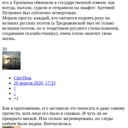
его и Еропкина обвинили в государственной измене, как
всегда, пытали, судили и отправили на эшафот: Артемий
Петрович был публично четвертован.
Мораль проста: каждый, кто пытается поднять руку на
великих русских поэтов (а Тредиаковский был не только
великим поэтом, но и теоретиком русского стихосложения,
создавшим силлабо-тонику), очень плохо окончит свою
жизнь.
)))
СветНик
20 апреля 2026, 17:33
↑
↓
+1
Как я припоминаю, его заставили это написать и даже самому
прочесть, хотя лицо его было в синяках. И чуть ли не
прикрыто маской. Или сильно загримировано, но следы
побоев были видны. Впечатлилась.