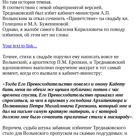
Но там история темная.
В соответствии с некой общепринятой версией,
Тредиаковский был избит кабинет-министром А.П.
Волынским за отказ сочинить «Приветствие» на свадьбу кн.
Голицина и М.А. Бужениновой.
Однако, в жалобе самого Василия Кирилловича по поводу
избиения, об этом нет ни слова:
Your text to link...
Точнее, стихи к свадьбе поручил ему написать вовсе не
Волынский, а архитектор П.М. Еропкин, и Тредиаковский
вдохновленно выполнял поручение аккурат в тот самый
момент, когда его вызвали к кабинет-министру:
«
Тогда Его Превосходительство повелел и оному Кадету
бить меня по обеим же щекам публично; потом с час
времени спустя, Его Превосходительство приказал мне
спроситься, за чем я призван у господина Архитектора и
Полковника Петра Михайловича Еропкина, который мне и
дал на письме самую краткую материю, и с которой
должно мне было сочинить приличные стихи к маскараду
».
Впрочем, судьба штука забавная: избиение Тредиаковского
стало для Волынского пропуском на скамью подсудимых: и