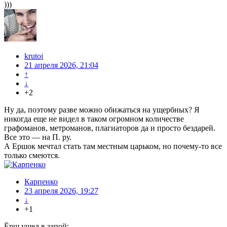
)))
krutoi
21 апреля 2026, 21:04
↑
↓
+2
Ну да, поэтому разве можно обижаться на ущербных? Я
никогда еще не видел в таком огромном количестве
графоманов, метроманов, плагиаторов да и просто бездарей.
Все это — на П. ру.
А Ершок мечтал стать там местным царьком, но почему-то все
только смеются.
Карпенко
23 апреля 2026, 19:27
↓
+1
Ёрш ушел в запой: