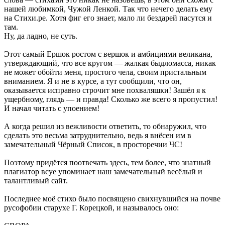
нашей любимкой, Чужой Ленкой. Так что нечего делать ему
на Стихи.ре. Хотя фиг его знает, мало ли бездарей пасутся и
там.
Ну, да ладно, не суть.
Этот самый Ершок ростом с вершок и амбициями великана,
утверждающий, что все кругом — жалкая быдломасса, никак
не может обойти меня, простого чела, своим пристальным
вниманием. Я и не в курсе, а тут сообщили, что он,
оказывается исправно строчит мне похваляшки! Зашёл я к
ущербному, глядь — и правда! Сколько же всего я пропустил!
И начал читать с упоением!
А когда решил из вежливости ответить, то обнаружил, что
сделать это весьма затруднительно, ведь я внёсен им в
замечательный Чёрный Список, в просторечии ЧС!
Поэтому придётся поотвечать здесь, тем более, что знатный
плагиатор всуе упоминает наш замечательный весёлый и
талантливый сайт.
Последнее моё стихо было посвящено свихнувшийся на почве
русофобии старухе Г. Корецкой, и называлось оно: