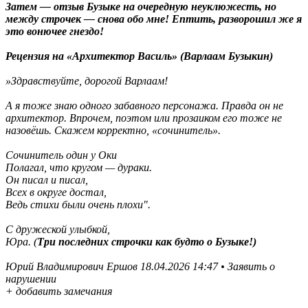
Затем — отзыв Бузыке на очередную неуклюжесть, но
между строчек — снова обо мне! Ептить, разворошил же я
это вонючее гнездо!
Рецензия на «Архитектор Василь» (Варлаам Бузыкин)
»
Здравствуйте, дорогой Варлаам!
А я тоже знаю одного забавного персонажа. Правда он не
архитектор. Впрочем, поэтом или прозаиком его тоже не
назовёшь. Скажем корректно, «сочинитель».
Сочинитель один у Оки
Полагал, что кругом — дураки.
Он писал и писал,
Всех в округе достал,
Ведь стихи были очень плохи".
С дружеской улыбкой,
Юра. (
Три последних строчки как будто о Бузыке!)
Юрий Владимирович Ершов 18.04.2026 14:47 • Заявить о
нарушении
+ добавить замечания