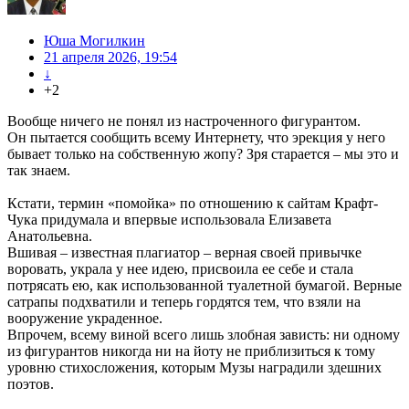
Юша Могилкин
21 апреля 2026, 19:54
↓
+2
Вообще ничего не понял из настроченного фигурантом.
Он пытается сообщить всему Интернету, что эрекция у него
бывает только на собственную жопу? Зря старается – мы это и
так знаем.
Кстати, термин «помойка» по отношению к сайтам Крафт-
Чука придумала и впервые использовала Елизавета
Анатольевна.
Вшивая – известная плагиатор – верная своей привычке
воровать, украла у нее идею, присвоила ее себе и стала
потрясать ею, как использованной туалетной бумагой. Верные
сатрапы подхватили и теперь гордятся тем, что взяли на
вооружение украденное.
Впрочем, всему виной всего лишь злобная зависть: ни одному
из фигурантов никогда ни на йоту не приблизиться к тому
уровню стихосложения, которым Музы наградили здешних
поэтов.