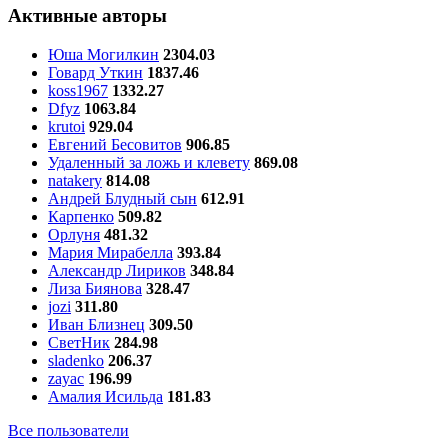
Активные авторы
Юша Могилкин
2304.03
Говард Уткин
1837.46
koss1967
1332.27
Dfyz
1063.84
krutoi
929.04
Евгений Бесовитов
906.85
Удаленный за ложь и клевету
869.08
natakery
814.08
Андрей Блудный сын
612.91
Карпенко
509.82
Орлуня
481.32
Мария Мирабелла
393.84
Александр Лириков
348.84
Лиза Биянова
328.47
jozi
311.80
Иван Близнец
309.50
СветНик
284.98
sladenko
206.37
zayac
196.99
Амалия Исильда
181.83
Все пользователи