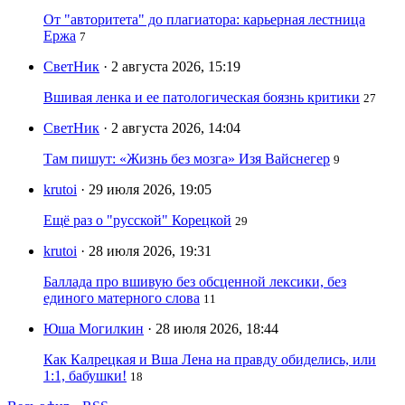
От "авторитета" до плагиатора: карьерная лестница
Ержа
7
СветНик
· 2 августа 2026, 15:19
Вшивая ленка и ее патологическая боязнь критики
27
СветНик
· 2 августа 2026, 14:04
Там пишут: «Жизнь без мозга» Изя Вайснегер
9
krutoi
· 29 июля 2026, 19:05
Ещё раз о "русской" Корецкой
29
krutoi
· 28 июля 2026, 19:31
Баллада про вшивую без обсценной лексики, без
единого матерного слова
11
Юша Могилкин
· 28 июля 2026, 18:44
Как Калрецкая и Вша Лена на правду обиделись, или
1:1, бабушки!
18