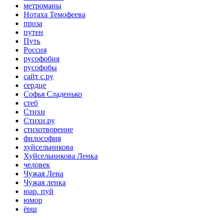
метроманы
Нотаха Темофеева
проза
путен
Путь
Россия
русофобия
русофобы
сайт с.ру
сердце
Софья Сладенько
стеб
Стихи
Стихи.ру
стихотворение
философия
хуйсельникова
Хуйсельникова Ленка
человек
Чужая Лена
Чужая ленка
юар. пуй
юмор
ёрш