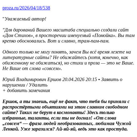
proza.ru/2026/04/18/538
"
Уважаемый автор!
"
Для дарований Вашего масштаба специально создали сайт
«Дом Стихов», в просторечии именуемый «Помойка». Вы там
крепко обосновались. Вот и славно, трам-пам-пам.
Одного только не могу понять, зачем Вы всё время лезете на
литературные сайты? Не обижайтесь (хотя, конечно, как
обиженному не обижаться), но стихи и проза — это не Ваше.
Не Ваше от слова «совсем».
Юрий Владимирович Ершов 20.04.2026 20:15 • Заявить о
нарушении / Удалить
+ добавить замечания
Ершок, а ты знаешь, ещё не факт, что тебя бы приняли с
распростёртыми объятиями на этом славном свободном
сайте? Таких не берут в космонавты! Здесь только
избранные, таланты, если ты не догнал! «От слова
„совсем“ — фраза людей необразованных, любимая Чужой
Ленкой. Уже заразился? Ай-яй-яй, ведь это как простуда.