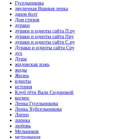
Гусельникова
двуличная Вшивая ленка
джим болт
Дом стихов
дураки
дураки и идиоты сайта П.ру
дураки и идиоты сайта Пру
дураки и идиоты сайта С.ру
Дураки и идиоты сайта Сру
дух
Душа
жидовская ложь
жиды
Жизнь
идиоты
история
Клуб тёти Вали Сидоровой
космос
Ленка Гусельникова
Ленка Хуйсельникова
Липец
лирика
любовь
Мельников
метромания