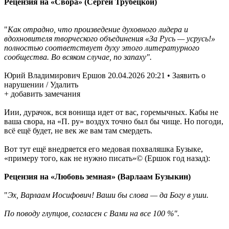
Рецензия на «Свора» (Сергей Трубецкой)
"
Как отрадно, что произведение духовного лидера и
вдохновителя творческого объединения «За Русь — усрусь!»
полностью соответствует духу этого литературного
сообщества. Во всяком случае, по запаху".
Юрий Владимирович Ершов 20.04.2026 20:21 • Заявить о
нарушении / Удалить
+ добавить замечания
Иии, дурачок, вся вонища идет от вас, горемычных. Кабы не
ваша свора, на «П. ру» воздух точно был бы чище. Но погоди,
всё ещё будет, не век же вам там смердеть.
Вот тут ещё внедряется его медовая похваляшка Бузыке,
«примеру того, как не нужно писать»© (Ершок год назад):
Рецензия на «Любовь земная» (Варлаам Бузыкин)
"
Эх, Варлаам Иосифович! Ваши бы слова — да Богу в уши.
По поводу глупцов, согласен с Вами на все 100 %".