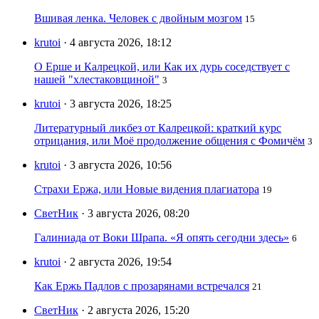
Вшивая ленка. Человек с двойным мозгом
15
krutoi
· 4 августа 2026, 18:12
О Ерше и Калрецкой, или Как их дурь соседствует с
нашей "хлестаковщиной"
3
krutoi
· 3 августа 2026, 18:25
Литературный ликбез от Калрецкой: краткий курс
отрицания, или Моё продолжение общения с Фомичём
3
krutoi
· 3 августа 2026, 10:56
Страхи Ержа, или Новые видения плагиатора
19
СветНик
· 3 августа 2026, 08:20
Галиниада от Воки Шрапа. «Я опять сегодни здесь»
6
krutoi
· 2 августа 2026, 19:54
Как Ержь Падлов с прозарянами встречался
21
СветНик
· 2 августа 2026, 15:20