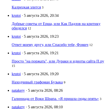
Калрецкая злится
3
krutoi
· 5 августа 2026, 20:34
Добрые советы от Ерша, или Как Падлов на критику
обиделся
12
krutoi
· 5 августа 2026, 19:23
Ответ моему другу, или Спасибо тебе, Фомич
12
krutoi
· 5 августа 2026, 19:21
Просто "на поржать", или Дураки и идиоты сайта П.ру
15
krutoi
· 5 августа 2026, 19:20
Находчивый графоман Бузыка
9
natakery
· 5 августа 2026, 08:26
Галиниада от Воки Шрапа. «Я пришла сюды опять»
3
natakery
· 5 августа 2026, 08:10