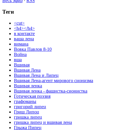
Весь эфир
·
RSS
Теги
<cut>
<h4></h4>
в контакте
ваша лена
вимана
Вовка Павлов 8-10
Война
вша
Вшивая
Вшивая Лена
Вшивая Лена и Липец
Вшивая Лена-агент мирового сионизма
Вшивая ленка
Вшивая ленка - фашистка-сионистка
Готическая поэзия
графоманы
григорий липец
Гриш Липоц
гришка липец
гришка липец и вшивая лена
Грыжа Пипец