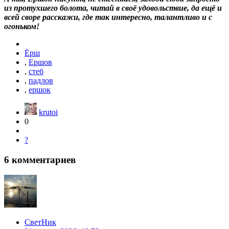
из протухшего болота, читай в своё удовольствие, да ещё и
всей своре расскажи, где так интересно, талантливо и с
огоньком!
Ёрш
,
Ершов
,
стеб
,
падлов
,
ершок
krutoi
0
?
6
комментариев
СветНик