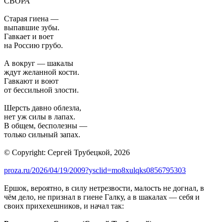
СВОРА
Старая гиена —
выпавшие зубы.
Гавкает и воет
на Россию грубо.
А вокруг — шакалы
ждут желанной кости.
Гавкают и воют
от бессильной злости.
Шерсть давно облезла,
нет уж силы в лапах.
В общем, бесполезны —
только сильный запах.
© Copyright: Сергей Трубецкой, 2026
proza.ru/2026/04/19/2009?ysclid=mo8xulqks0856795303
Ершок, вероятно, в силу нетрезвости, малость не догнал, в
чём дело, не признал в гиене Галку, а в шакалах — себя и
своих прихехешников, и начал так: