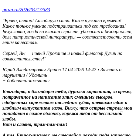
proza.ru/2026/04/17/583
"
Браво, автор! Аплодирую стоя. Какое чувство времени!
Какое тонкое умение подстраиваться под его требования!
Безусловно, когда во власти серость, убогость и бездарность,
долг патриотической литературы — соответствовать всем
этим качествам.
Сергей, Вы — новый Проханов и новый философ Дугин по
совместительству!"
Юрий Владимирович Ершов 17.04.2026 14:47 • Заявить о
нарушении / Удалить
+ добавить замечания
Благодарю, о благодарю тебя, дурилка картонная, за время,
потраченное на написание этих смешных высеров,
сдобренных скрежетом последних зубов, плевками ядом и
злобным выпусканием газов. Вижу, что острые стрелы мои
попадают в самое яблочко, корежа тебя от бессильной
злобы.
Вот и славно, трам-пам-пам!
А ты, Ершок-писунок, не стесняйся, заходи сюда запросто