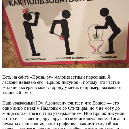
Есть на сайте «Проза. ру» малоизвестный персонаж. Я
ласково называю его «Ершок-писунок», потому что частые
жидкие высеры в мою сторону у меня, например, вызывают
здоровый смех.
Наш уважаемый Юм Адонаевич считает, что Ершов — это
одно лицо с неким Падловым со Стихи.ры, но я не могу до
конца согласиться с этим утверждением. Ибо Ершок-писунок
и стихи — явления, друг друга взаимоисключающие. Писал о
немытых гениталиях, плохо рифмовал какие-то случайные
слова — стихами это никак не назовёшь, в этом они схожи с