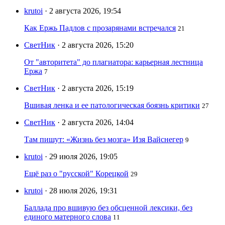
krutoi
· 2 августа 2026, 19:54
Как Ержь Падлов с прозарянами встречался
21
СветНик
· 2 августа 2026, 15:20
От "авторитета" до плагиатора: карьерная лестница
Ержа
7
СветНик
· 2 августа 2026, 15:19
Вшивая ленка и ее патологическая боязнь критики
27
СветНик
· 2 августа 2026, 14:04
Там пишут: «Жизнь без мозга» Изя Вайснегер
9
krutoi
· 29 июля 2026, 19:05
Ещё раз о "русской" Корецкой
29
krutoi
· 28 июля 2026, 19:31
Баллада про вшивую без обсценной лексики, без
единого матерного слова
11