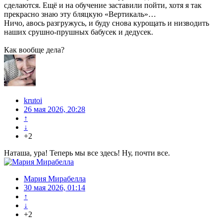
сделаются. Ещё и на обучение заставили пойти, хотя я так
прекрасно знаю эту бляцкую «Вертикаль»…
Ничо, авось разгружусь, и буду снова курощать и низводить
наших срушно-прушных бабусек и дедусек.
Как вообще дела?
krutoi
26 мая 2026, 20:28
↑
↓
+2
Наташа, ура! Теперь мы все здесь! Ну, почти все.
Мария Мирабелла
30 мая 2026, 01:14
↑
↓
+2