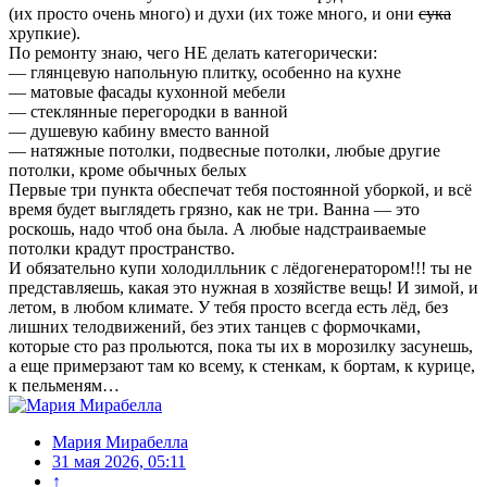
(их просто очень много) и духи (их тоже много, и они
сука
хрупкие).
По ремонту знаю, чего НЕ делать категорически:
— глянцевую напольную плитку, особенно на кухне
— матовые фасады кухонной мебели
— стеклянные перегородки в ванной
— душевую кабину вместо ванной
— натяжные потолки, подвесные потолки, любые другие
потолки, кроме обычных белых
Первые три пункта обеспечат тебя постоянной уборкой, и всё
время будет выглядеть грязно, как не три. Ванна — это
роскошь, надо чтоб она была. А любые надстраиваемые
потолки крадут пространство.
И обязательно купи холодилльник с лёдогенератором!!! ты не
представляешь, какая это нужная в хозяйстве вещь! И зимой, и
летом, в любом климате. У тебя просто всегда есть лёд, без
лишних телодвижений, без этих танцев с формочками,
которые сто раз прольются, пока ты их в морозилку засунешь,
а еще примерзают там ко всему, к стенкам, к бортам, к курице,
к пельменям…
Мария Мирабелла
31 мая 2026, 05:11
↑