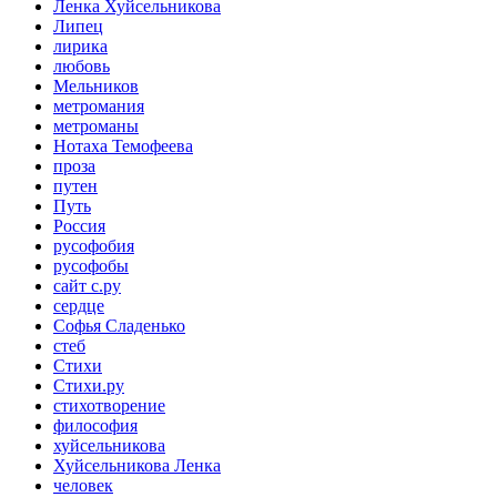
Ленка Хуйсельникова
Липец
лирика
любовь
Мельников
метромания
метроманы
Нотаха Темофеева
проза
путен
Путь
Россия
русофобия
русофобы
сайт с.ру
сердце
Софья Сладенько
стеб
Стихи
Стихи.ру
стихотворение
философия
хуйсельникова
Хуйсельникова Ленка
человек