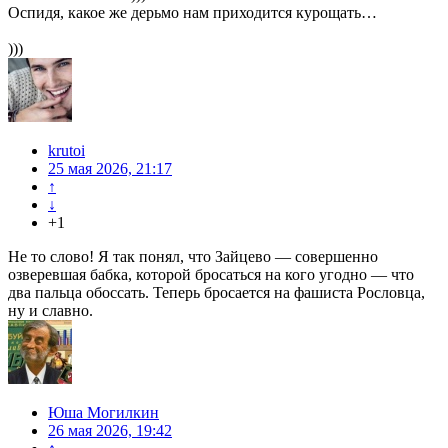
Оспидя, какое же дерьмо нам приходится курощать…
)))
krutoi
25 мая 2026, 21:17
↑
↓
+1
Не то слово! Я так понял, что Зайцево — совершенно
озверевшая бабка, которой бросаться на кого угодно — что
два пальца обоссать. Теперь бросается на фашиста Рословца,
ну и славно.
Юша Могилкин
26 мая 2026, 19:42