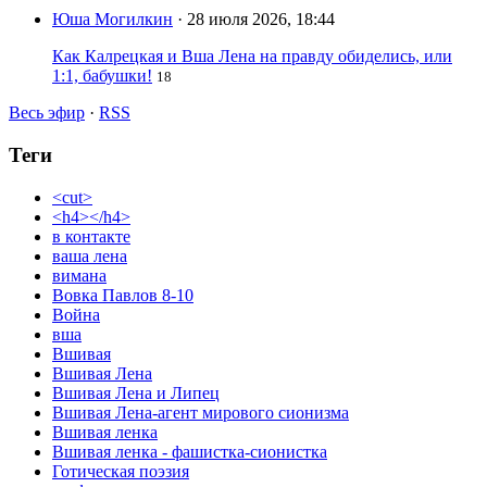
Юша Могилкин
· 28 июля 2026, 18:44
Как Калрецкая и Вша Лена на правду обиделись, или
1:1, бабушки!
18
Весь эфир
·
RSS
Теги
<cut>
<h4></h4>
в контакте
ваша лена
вимана
Вовка Павлов 8-10
Война
вша
Вшивая
Вшивая Лена
Вшивая Лена и Липец
Вшивая Лена-агент мирового сионизма
Вшивая ленка
Вшивая ленка - фашистка-сионистка
Готическая поэзия