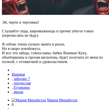
Эй, черти и чертовки!
Слушайте сюда, шаромыжницы и прочее убогое говно
(перечислять не буду).
Я сейчас очень сильно занята в реале,
Но я скоро освобожусь.
И все эти зайцы, говнославы, бабки Вшивые Куку,
объеборкины и прочая шелупонь, будет получать от меня по
полной, с оттяжечкой и удовольствием.
Вшивая
,
зайцово 7
,
пердислав
,
Егоркина
,
мрази
Мария Мирабелла
0