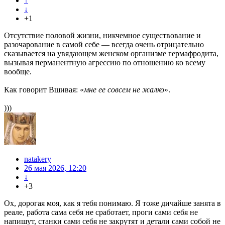
↑
↓
+1
Отсутствие половой жизни, никчемное существование и
разочарование в самой себе — всегда очень отрицательно
сказывается на увядающем
женском
организме гермафродита,
вызывая перманентную агрессию по отношению ко всему
вообще.
Как говорит Вшивая: «
мне ее совсем не жалко
».
)))
natakery
26 мая 2026, 12:20
↓
+3
Ох, дорогая моя, как я тебя понимаю. Я тоже дичайше занята в
реале, работа сама себя не сработает, проги сами себя не
напишут, станки сами себя не закрутят и детали сами собой не