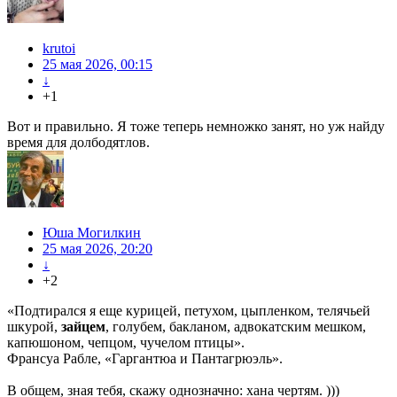
krutoi
25 мая 2026, 00:15
↓
+1
Вот и правильно. Я тоже теперь немножко занят, но уж найду
время для долбодятлов.
Юша Могилкин
25 мая 2026, 20:20
↓
+2
«Подтирался я еще курицей, петухом, цыпленком, телячьей
шкурой,
зайцем
, голубем, бакланом, адвокатским мешком,
капюшоном, чепцом, чучелом птицы».
Франсуа Рабле, «Гаргантюа и Пантагрюэль».
В общем, зная тебя, скажу однозначно: хана чертям. )))