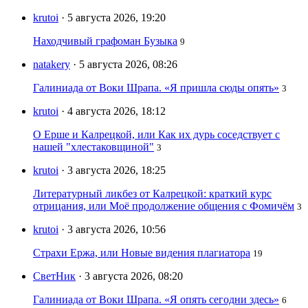
krutoi
· 5 августа 2026, 19:20
Находчивый графоман Бузыка
9
natakery
· 5 августа 2026, 08:26
Галиниада от Воки Шрапа. «Я пришла сюды опять»
3
krutoi
· 4 августа 2026, 18:12
О Ерше и Калрецкой, или Как их дурь соседствует с
нашей "хлестаковщиной"
3
krutoi
· 3 августа 2026, 18:25
Литературный ликбез от Калрецкой: краткий курс
отрицания, или Моё продолжение общения с Фомичём
3
krutoi
· 3 августа 2026, 10:56
Страхи Ержа, или Новые видения плагиатора
19
СветНик
· 3 августа 2026, 08:20
Галиниада от Воки Шрапа. «Я опять сегодни здесь»
6