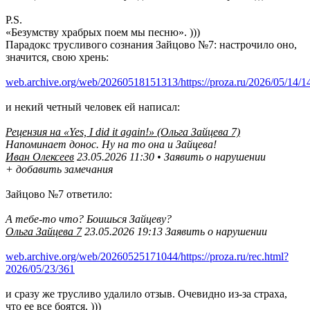
P.S.
«Безумству храбрых поем мы песню». )))
Парадокс трусливого сознания Зайцово №7: настрочило оно,
значится, свою хрень:
web.archive.org/web/20260518151313/https://proza.ru/2026/05/14/1
и некий четный человек ей написал:
Рецензия на «Yes, I did it again!» (Ольга Зайцева 7)
Напоминает донос. Ну на то она и Зайцева!
Иван Олексеев
23.05.2026 11:30 • Заявить о нарушении
+ добавить замечания
Зайцово №7 ответило:
А тебе-то что? Боишься Зайцеву?
Ольга Зайцева 7
23.05.2026 19:13 Заявить о нарушении
web.archive.org/web/20260525171044/https://proza.ru/rec.html?
2026/05/23/361
и сразу же трусливо удалило отзыв. Очевидно из-за страха,
что ее все боятся. )))