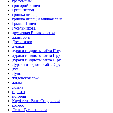
графоманы
григорий липец
Гриш Липоц
гришка липец
гришка липец и вшивая лена
Грыжа Пипец
Гусельникова
двуличная Вшивая ленка
джим болт
Дом стихов
дураки
дураки и идиоты сайта П.ру
дураки и идиоты сайта Пру
дураки и идиоты сайта С.ру
Дураки и идиоты сайта Сру
дух
Душа
жидовская ложь
жиды
Жизнь
идиоты
история
Клуб тёти Вали Сидоровой
космос
Ленка Гусельникова