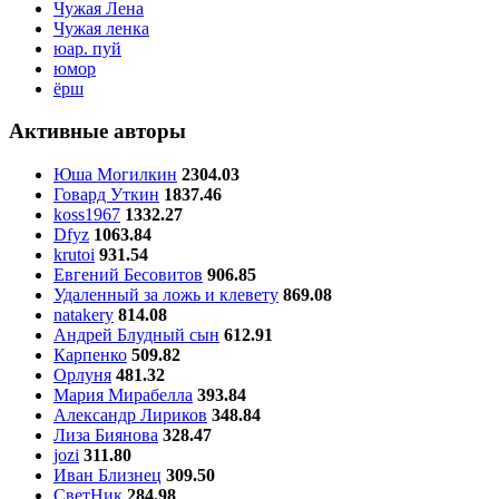
Чужая Лена
Чужая ленка
юар. пуй
юмор
ёрш
Активные авторы
Юша Могилкин
2304.03
Говард Уткин
1837.46
koss1967
1332.27
Dfyz
1063.84
krutoi
931.54
Евгений Бесовитов
906.85
Удаленный за ложь и клевету
869.08
natakery
814.08
Андрей Блудный сын
612.91
Карпенко
509.82
Орлуня
481.32
Мария Мирабелла
393.84
Александр Лириков
348.84
Лиза Биянова
328.47
jozi
311.80
Иван Близнец
309.50
СветНик
284.98