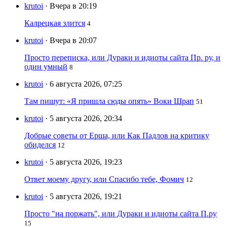
krutoi
· Вчера в 20:19
Калрецкая злится
4
krutoi
· Вчера в 20:07
Просто переписка, или Дураки и идиоты сайта Пр. ру, и
один умный
8
krutoi
· 6 августа 2026, 07:25
Там пишут: «Я пришла сюды опять» Воки Шрап
51
krutoi
· 5 августа 2026, 20:34
Добрые советы от Ерша, или Как Падлов на критику
обиделся
12
krutoi
· 5 августа 2026, 19:23
Ответ моему другу, или Спасибо тебе, Фомич
12
krutoi
· 5 августа 2026, 19:21
Просто "на поржать", или Дураки и идиоты сайта П.ру
15