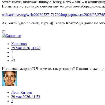
остальными, включая Вшивую ленку, а его – бац! – и аннигили
Но мы эту истеричную смехуевину жирной коллаборационистк
web.archive.org/web/20260527171729/https://proza.ru/2026/05/27/8
Ах, какой удар по сайту п.ру. ))) Теперь Крафт-Чук долго не о
)))
Карпенко
29 мая 2026, 00:28
↑
↓
+2
И эта тоже жирная?! Что же их так разносит? Извините, женщин
Леон Китаев
29 мая 2026, 11:53
↑