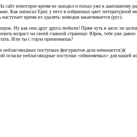
 На сайт некоторое время не заходил и попал уже к шапошному ра
ми. Как написал Ерш: у него в избранных цвет литературной мы
наступает время их удалять: комедия заканчивается (рус).
еров. Ну как они друг друга любили! Прям чуть в засос не цело
енить возраст на своей главной странице: Юрок, тебе уже давно 
итать. Или ты с горла принимаешь?
их неблаговидных поступках фигурантов дела начинается:))(
ной огласке неблаговидные поступки «обвиняемых» для нашей и