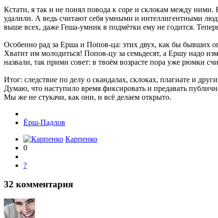
Кстати, я так и не понял повода к соре и склокам между ними.
удалили. А ведь считают себя умными и интеллигентными людь
выше всех, даже Геша-умник в подмётки ему не годится. Теперь 
Особенно рад за Ерша и Попов-ца: этих двух, как бы бывших оп
Хватит им молодиться! Попов-цу за семьдесят, а Ершу надо изм
назвали, так прими совет: в твоём возрасте пора уже рюмки сч
Итог: следствие по делу о скандалах, склоках, плагиате и друг
Думаю, что наступило время фиксировать и предавать публич
Мы же не стукачи, как они, и всё делаем открыто.
Ёрш-Падлов
Карпенко
0
?
32
комментария