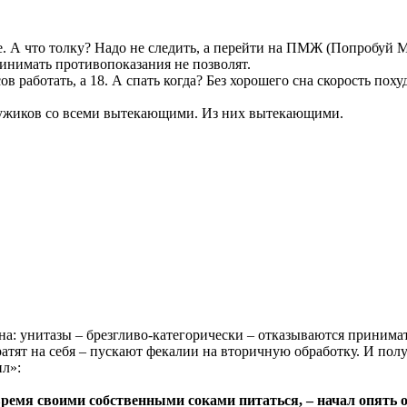
е. А что толку? Надо не следить, а перейти на ПМЖ (Попробуй М
ринимать противопоказания не позволят.
ов работать, а 18. А спать когда? Без хорошего сна скорость по
 мужиков со всеми вытекающими. Из них вытекающими.
вна: унитазы – брезгливо-категорически – отказываются принима
атят на себя – пускают фекалии на вторичную обработку. И пол
ил»:
время своими собственными соками питаться, – начал опять о