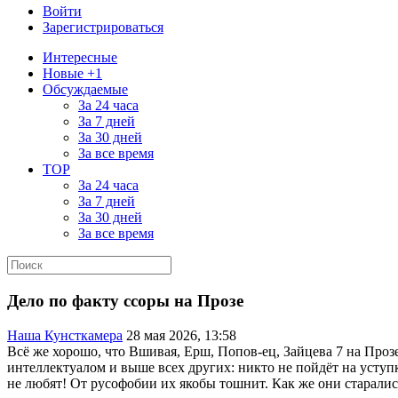
Войти
Зарегистрироваться
Интересные
Новые +1
Обсуждаемые
За 24 часа
За 7 дней
За 30 дней
За все время
TOP
За 24 часа
За 7 дней
За 30 дней
За все время
Дело по факту ссоры на Прозе
Наша Кунсткамера
28 мая 2026, 13:58
Всё же хорошо, что Вшивая, Ерш, Попов-ец, Зайцева 7 на Прозе
интеллектуалом и выше всех других: никто не пойдёт на уступк
не любят! От русофобии их якобы тошнит. Как же они старалис