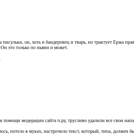
писульки, он, хоть и бандеровец и тварь, но трактует Ержа прав
 Он это только по пьяни и может.
.
при помощи модерации сайта п.ру, трусливо удалили все свои напа
алось, потело в муках, настрочило текст, который, типа, должен