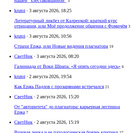
нашей "хлестаковщиной"
3
krutoi
· 3 августа 2026, 18:25
Литературный ликбез от Калрецкой: краткий курс
отрицания, или Моё продолжение общения с Фомичём
3
krutoi
· 3 августа 2026, 10:56
Страхи Ержа, или Новые видения плагиатора
19
СветНик
· 3 августа 2026, 08:20
Галиниада от Воки Шрапа. «Я опять сегодни здесь»
6
krutoi
· 2 августа 2026, 19:54
Как Ержь Падлов с прозарянами встречался
21
СветНик
· 2 августа 2026, 15:20
От "авторитета" до плагиатора: карьерная лестница
Ержа
7
СветНик
· 2 августа 2026, 15:19
Вшивая ленка и ее патологическая боязнь критики
27