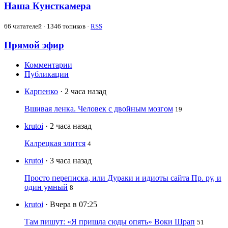
Наша Кунсткамера
66
читателей · 1346 топиков ·
RSS
Прямой эфир
Комментарии
Публикации
Карпенко
· 2 часа назад
Вшивая ленка. Человек с двойным мозгом
19
krutoi
· 2 часа назад
Калрецкая злится
4
krutoi
· 3 часа назад
Просто переписка, или Дураки и идиоты сайта Пр. ру, и
один умный
8
krutoi
· Вчера в 07:25
Там пишут: «Я пришла сюды опять» Воки Шрап
51