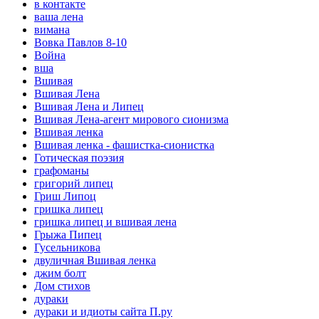
в контакте
ваша лена
вимана
Вовка Павлов 8-10
Война
вша
Вшивая
Вшивая Лена
Вшивая Лена и Липец
Вшивая Лена-агент мирового сионизма
Вшивая ленка
Вшивая ленка - фашистка-сионистка
Готическая поэзия
графоманы
григорий липец
Гриш Липоц
гришка липец
гришка липец и вшивая лена
Грыжа Пипец
Гусельникова
двуличная Вшивая ленка
джим болт
Дом стихов
дураки
дураки и идиоты сайта П.ру