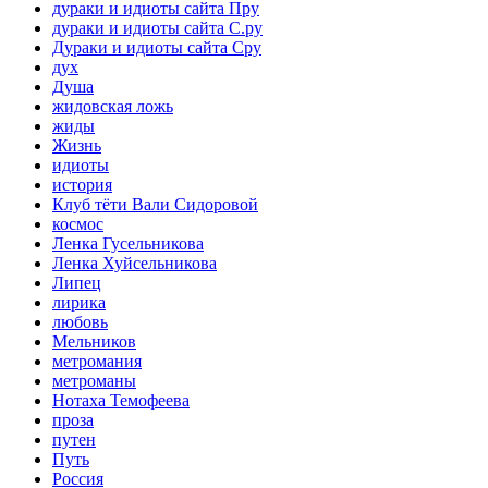
дураки и идиоты сайта Пру
дураки и идиоты сайта С.ру
Дураки и идиоты сайта Сру
дух
Душа
жидовская ложь
жиды
Жизнь
идиоты
история
Клуб тёти Вали Сидоровой
космос
Ленка Гусельникова
Ленка Хуйсельникова
Липец
лирика
любовь
Мельников
метромания
метроманы
Нотаха Темофеева
проза
путен
Путь
Россия