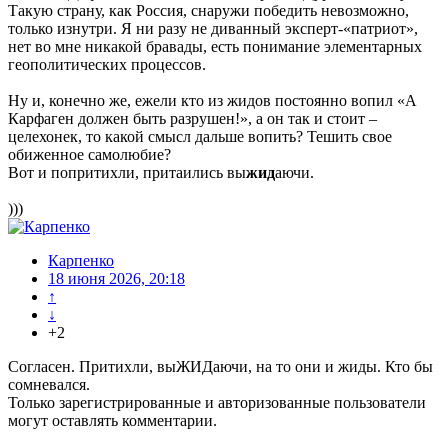
Такую страну, как Россия, снаружи победить невозможно,
только изнутри. Я ни разу не диванный эксперт-«патриот»,
нет во мне никакой бравады, есть понимание элементарных
геополитических процессов.
Ну и, конечно же, ежели кто из жидов постоянно вопил «А
Карфаген должен быть разрушен!», а он так и стоит –
целехонек, то какой смысл дальше вопить? Тешить свое
обиженное самолюбие?
Вот и попритихли, притаились вы
жид
аючи.
)))
Карпенко
18 июня 2026, 20:18
↑
↓
+2
Согласен. Притихли, выЖИДаючи, на то они и жиды. Кто бы
сомневался.
Только зарегистрированные и авторизованные пользователи
могут оставлять комментарии.