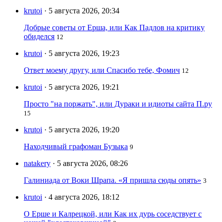
krutoi
· 5 августа 2026, 20:34
Добрые советы от Ерша, или Как Падлов на критику
обиделся
12
krutoi
· 5 августа 2026, 19:23
Ответ моему другу, или Спасибо тебе, Фомич
12
krutoi
· 5 августа 2026, 19:21
Просто "на поржать", или Дураки и идиоты сайта П.ру
15
krutoi
· 5 августа 2026, 19:20
Находчивый графоман Бузыка
9
natakery
· 5 августа 2026, 08:26
Галиниада от Воки Шрапа. «Я пришла сюды опять»
3
krutoi
· 4 августа 2026, 18:12
О Ерше и Калрецкой, или Как их дурь соседствует с