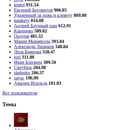
krutoi
931.54
Евгений Бесовитов
906.85
Удаленный за ложь и клевету
869.08
natakery
814.08
Андрей Блудный сын
612.91
Карпенко
509.82
Орлуня
481.32
Мария Мирабелла
393.84
Александр Лириков
348.84
Лиза Биянова
328.47
jozi
311.80
Иван Близнец
309.50
СветНик
284.98
sladenko
206.37
zayac
196.99
Амалия Исильда
181.83
Все пользователи
Темы