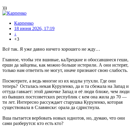
)))
Карпенко
18 июня 2026, 17:19
↓
+3
Всё так. Я уже давно ничего хорошего не жду…
Главное, чтобы эти вшивые, каЛрецкие и обоссавшиеся геши,
ерши да зайцевы, как можно больше истерили. А они истерят,
только нам ответить не могут, иначе признают свою слабость.
Посмотрите, а ведь многие из их кодлы утухли. Где они
теперь? Осталась некая Куруленко, да и та сбежала на Запад и
оттуда гавкает: этой дамочке Запад и её люди ближе, чем люди
из бывших постсоветских республик с кем она жила до 70 —
ти лет. Интересно рассуждает старушка Куруленко, которая
существовала в Славянске: орала да сдристнула.
Вша пытается вербовать новых идиотов, но, думаю, что они
сами разберутся: кто есть кто?