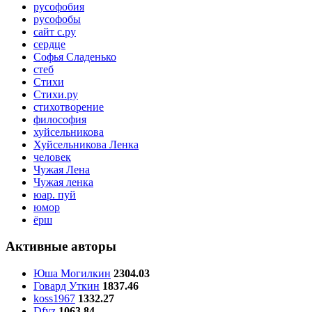
русофобия
русофобы
сайт с.ру
сердце
Софья Сладенько
стеб
Стихи
Стихи.ру
стихотворение
философия
хуйсельникова
Хуйсельникова Ленка
человек
Чужая Лена
Чужая ленка
юар. пуй
юмор
ёрш
Активные авторы
Юша Могилкин
2304.03
Говард Уткин
1837.46
koss1967
1332.27
Dfyz
1063.84