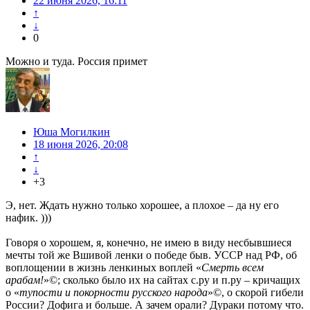
22 июня 2026, 16:11
↑
↓
0
Можно и туда. Россия примет
Юша Могилкин
18 июня 2026, 20:08
↑
↓
+3
Э, нет. Ждать нужно только хорошее, а плохое – да ну его
нафик. )))
Говоря о хорошем, я, конечно, не имею в виду несбывшиеся
мечты той же Вшивой ленки о победе быв. УССР над РФ, об
воплощении в жизнь ленкиных воплей «
Смерть всем
арабам!
»©; сколько было их на сайтах с.ру и п.ру – кричащих
о «
тупости и покорности русского народа
»©, о скорой гибели
России? Дофига и больше. А зачем орали? Дураки потому что.