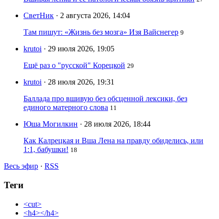
СветНик
· 2 августа 2026, 14:04
Там пишут: «Жизнь без мозга» Изя Вайснегер
9
krutoi
· 29 июля 2026, 19:05
Ещё раз о "русской" Корецкой
29
krutoi
· 28 июля 2026, 19:31
Баллада про вшивую без обсценной лексики, без
единого матерного слова
11
Юша Могилкин
· 28 июля 2026, 18:44
Как Калрецкая и Вша Лена на правду обиделись, или
1:1, бабушки!
18
Весь эфир
·
RSS
Теги
<cut>
<h4></h4>