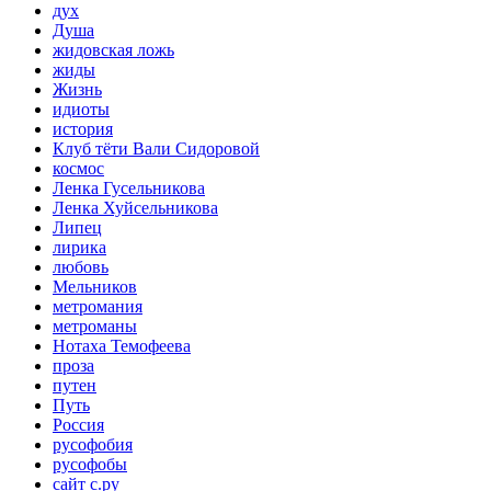
дух
Душа
жидовская ложь
жиды
Жизнь
идиоты
история
Клуб тёти Вали Сидоровой
космос
Ленка Гусельникова
Ленка Хуйсельникова
Липец
лирика
любовь
Мельников
метромания
метроманы
Нотаха Темофеева
проза
путен
Путь
Россия
русофобия
русофобы
сайт с.ру