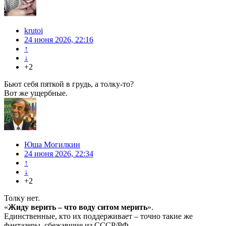
krutoi
24 июня 2026, 22:16
↑
↓
+2
Бьют себя пяткой в грудь, а толку-то?
Вот же ущербные.
Юша Могилкин
24 июня 2026, 22:34
↑
↓
+2
Толку нет.
«
Жиду верить – что воду ситом мерить
».
Единственные, кто их поддерживает – точно такие же
фантазеры, сбежавшие из СССР/РФ.