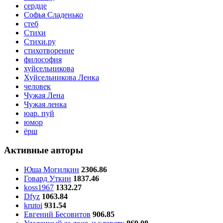
сердце
Софья Сладенько
стеб
Стихи
Стихи.ру
стихотворение
философия
хуйсельникова
Хуйсельникова Ленка
человек
Чужая Лена
Чужая ленка
юар. пуй
юмор
ёрш
Активные авторы
Юша Могилкин
2306.86
Говард Уткин
1837.46
koss1967
1332.27
Dfyz
1063.84
krutoi
931.54
Евгений Бесовитов
906.85