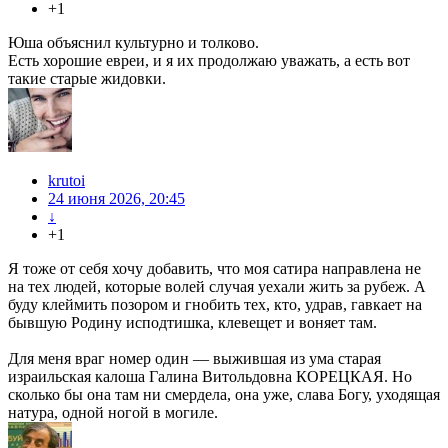
+1
Юша объяснил культурно и толково.
Есть хорошие евреи, и я их продолжаю уважать, а есть вот
такие старые жидовки.
krutoi
24 июня 2026, 20:45
↓
+1
Я тоже от себя хочу добавить, что моя сатира направлена не
на тех людей, которые волей случая уехали жить за рубеж. А
буду клеймить позором и гнобить тех, кто, удрав, гавкает на
бывшую Родину исподтишка, клевещет и воняет там.
Для меня враг номер один — выжившая из ума старая
израильская калоша Галина Витольдовна КОРЕЦКАЯ. Но
сколько бы она там ни смердела, она уже, слава Богу, уходящая
натура, одной ногой в могиле.