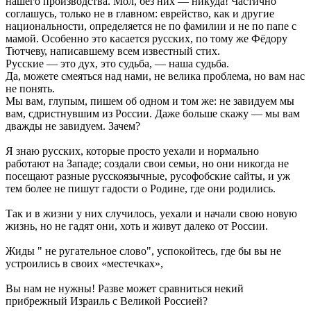
нашего производства. Мол, без них — никуда! Частично
соглашусь, только не в главном: еврейство, как и другие
национальности, определяется не по фамилии и не по папе с
мамой. Особенно это касается русских, по тому же Фёдору
Тютчеву, написавшему всем известный стих.
Русские — это дух, это судьба, — наша судьба.
Да, можете смеяться над нами, не велика проблема, но вам нас
не понять.
Мы вам, глупым, пишем об одном и том же: не завидуем мы
вам, сдристнувшим из России. Даже больше скажу — мы вам
дважды не завидуем. Зачем?
Я знаю русских, которые просто уехали и нормально
работают на Западе; создали свои семьи, но они никогда не
посещают разные русскоязычные, русофобские сайты, и уж
тем более не пишут гадости о Родине, где они родились.
Так и в жизни у них случилось, уехали и начали свою новую
жизнь, но не гадят они, хоть и живут далеко от России.
Жиды " не ругательное слово", успокойтесь, где бы вы не
устроились в своих «местечках»,
Вы нам не нужны! Разве может сравниться некий
прибрежный Израиль с Великой Россией?