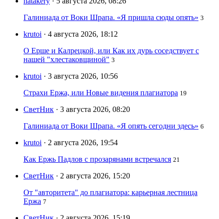
natakery
· 5 августа 2026, 08:26
Галиниада от Воки Шрапа. «Я пришла сюды опять»
3
krutoi
· 4 августа 2026, 18:12
О Ерше и Калрецкой, или Как их дурь соседствует с
нашей "хлестаковщиной"
3
krutoi
· 3 августа 2026, 10:56
Страхи Ержа, или Новые видения плагиатора
19
СветНик
· 3 августа 2026, 08:20
Галиниада от Воки Шрапа. «Я опять сегодни здесь»
6
krutoi
· 2 августа 2026, 19:54
Как Ержь Падлов с прозарянами встречался
21
СветНик
· 2 августа 2026, 15:20
От "авторитета" до плагиатора: карьерная лестница
Ержа
7
СветНик
· 2 августа 2026, 15:19