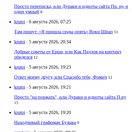
Просто переписка, или Дураки и идиоты сайта Пр. ру, и
один умный
8
krutoi
· 6 августа 2026, 07:25
Там пишут: «Я пришла сюды опять» Воки Шрап
51
krutoi
· 5 августа 2026, 20:34
Добрые советы от Ерша, или Как Падлов на критику
обиделся
12
krutoi
· 5 августа 2026, 19:23
Ответ моему другу, или Спасибо тебе, Фомич
12
krutoi
· 5 августа 2026, 19:21
Просто "на поржать", или Дураки и идиоты сайта П.ру
15
krutoi
· 5 августа 2026, 19:20
Находчивый графоман Бузыка
9