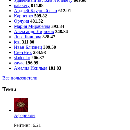
Удаленный за ложь и клевету
869.08
natakery
814.08
Андрей Блудный сын
612.91
Карпенко
509.82
Орлуня
481.32
Мария Мирабелла
393.84
Александр Лириков
348.84
Лиза Биянова
328.47
jozi
311.80
Иван Близнец
309.50
СветНик
284.98
sladenko
206.37
zayac
196.99
Амалия Исильда
181.83
Все пользователи
Темы
Aфоризмы
Рейтинг: 6.21