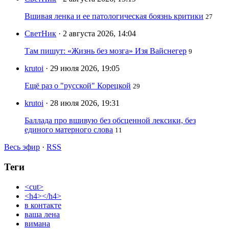
Вшивая ленка и ее патологическая боязнь критики
27
СветНик
· 2 августа 2026, 14:04
Там пишут: «Жизнь без мозга» Изя Вайснегер
9
krutoi
· 29 июля 2026, 19:05
Ещё раз о "русской" Корецкой
29
krutoi
· 28 июля 2026, 19:31
Баллада про вшивую без обсценной лексики, без
единого матерного слова
11
Весь эфир
·
RSS
Теги
<cut>
<h4></h4>
в контакте
ваша лена
вимана