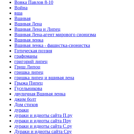
Вовка Павлов 8-10
Война
вша
Вшивая
Вшивая Лена
Вшивая Лена и Липец
Вшивая Лена-агент мирового сионизма
Вшивая ленка
Вшивая ленка - фашистка-сионистка
Готическая поэзия
графоманы
григорий липец
Гриш Липоц
гришка липец
гришка липец и вшивая лена
Грыжа Пипец
Гусельникова
двуличная Вшивая ленка
джим болт
Дом стихов
дураки
дураки и идиоты сайта П.ру
дураки и идиоты сайта Пру
дураки и идиоты сайта С.ру
Дураки и идиоты сайта Сру