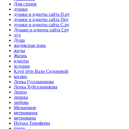
Дом стихов
дураки
дураки и идиоты сайта П.ру
дураки и идиоты сайта Пру
дураки и идиоты сайта С.ру
Дураки и идиоты сайта Сру
дух
Душа
жидовская ложь
жиды
Жизнь
идиоты
история
Клуб тёти Вали Сидоровой
космос
Ленка Гусельникова
Ленка Хуйсельникова
Липец
лирика
любовь
Мельников
метромания
метроманы
Нотаха Темофеева
проза