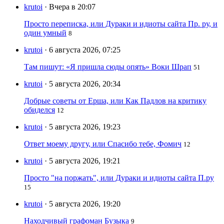
krutoi
· Вчера в 20:07
Просто переписка, или Дураки и идиоты сайта Пр. ру, и
один умный
8
krutoi
· 6 августа 2026, 07:25
Там пишут: «Я пришла сюды опять» Воки Шрап
51
krutoi
· 5 августа 2026, 20:34
Добрые советы от Ерша, или Как Падлов на критику
обиделся
12
krutoi
· 5 августа 2026, 19:23
Ответ моему другу, или Спасибо тебе, Фомич
12
krutoi
· 5 августа 2026, 19:21
Просто "на поржать", или Дураки и идиоты сайта П.ру
15
krutoi
· 5 августа 2026, 19:20
Находчивый графоман Бузыка
9