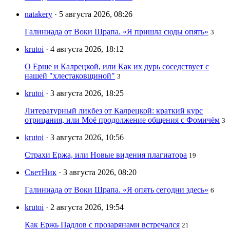
natakery
· 5 августа 2026, 08:26
Галиниада от Воки Шрапа. «Я пришла сюды опять»
3
krutoi
· 4 августа 2026, 18:12
О Ерше и Калрецкой, или Как их дурь соседствует с
нашей "хлестаковщиной"
3
krutoi
· 3 августа 2026, 18:25
Литературный ликбез от Калрецкой: краткий курс
отрицания, или Моё продолжение общения с Фомичём
3
krutoi
· 3 августа 2026, 10:56
Страхи Ержа, или Новые видения плагиатора
19
СветНик
· 3 августа 2026, 08:20
Галиниада от Воки Шрапа. «Я опять сегодни здесь»
6
krutoi
· 2 августа 2026, 19:54
Как Ержь Падлов с прозарянами встречался
21