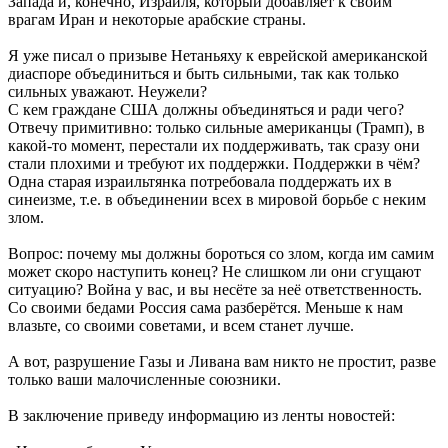
Запада и, конечно, Израиля, который добавляет к своим
врагам Иран и некоторые арабские страны.
Я уже писал о призыве Нетаньяху к еврейской американской
диаспоре объединиться и быть сильными, так как только
сильных уважают. Неужели?
С кем граждане США должны объединяться и ради чего?
Отвечу примитивно: только сильные американцы (Трамп), в
какой-то момент, перестали их поддерживать, так сразу они
стали плохими и требуют их поддержки. Поддержки в чём?
Одна старая израильтянка потребовала поддержать их в
синеизме, т.е. в объединении всех в мировой борьбе с неким
злом.
Вопрос: почему мы должны бороться со злом, когда им самим
может скоро наступить конец? Не слишком ли они сгущают
ситуацию? Война у вас, и вы несёте за неё ответственность.
Со своими бедами Россия сама разберётся. Меньше к нам
влазьте, со своими советами, и всем станет лучше.
А вот, разрушение Газы и Ливана вам никто не простит, разве
только ваши малочисленные союзники.
В заключение приведу информацию из ленты новостей: