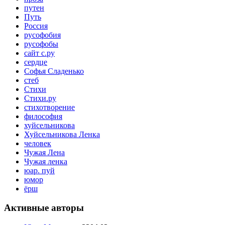
путен
Путь
Россия
русофобия
русофобы
сайт с.ру
сердце
Софья Сладенько
стеб
Стихи
Стихи.ру
стихотворение
философия
хуйсельникова
Хуйсельникова Ленка
человек
Чужая Лена
Чужая ленка
юар. пуй
юмор
ёрш
Активные авторы