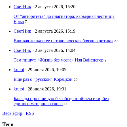
СветНик
· 2 августа 2026, 15:20
От "авторитета" до плагиатора: карьерная лестница
Ержа
7
СветНик
· 2 августа 2026, 15:19
Вшивая ленка и ее патологическая боязнь критики
27
СветНик
· 2 августа 2026, 14:04
Там пишут: «Жизнь без мозга» Изя Вайснегер
9
krutoi
· 29 июля 2026, 19:05
Ещё раз о "русской" Корецкой
29
krutoi
· 28 июля 2026, 19:31
Баллада про вшивую без обсценной лексики, без
единого матерного слова
11
Весь эфир
·
RSS
Теги