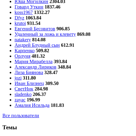
Юша Могилкин
2304.03
Говард Уткин
1837.46
koss1967
1332.27
Dfyz
1063.84
krutoi
931.54
Евгений Бесовитов
906.85
Удаленный за ложь и клевету
869.08
natakery
814.08
Андрей Блудный сын
612.91
Карпенко
509.82
Орлуня
481.32
Мария Мирабелла
393.84
Александр Лириков
348.84
Лиза Биянова
328.47
jozi
311.80
Иван Близнец
309.50
СветНик
284.98
sladenko
206.37
zayac
196.99
Амалия Исильда
181.83
Все пользователи
Темы