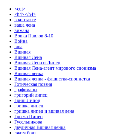
<cut>
<h4></h4>
в контакте
ваша лена
вимана
Вовка Павлов 8-10
Война
вша
Вшивая
Вшивая Лена
Вшивая Лена и Липец
Вшивая Лена-агент мирового сионизма
Вшивая ленка
Вшивая ленка - фашистка-сионистка
Готическая поэзия
графоманы
григорий липец
Гриш Липоц
гришка липец
гришка липец и вшивая лена
Грыжа Пипец
Гусельникова
двуличная Вшивая ленка
джим болт