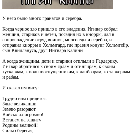
У него было много гранатов и серебра.
Когда черное зло пришло в его владения, Игнвар собрал
женщин, стариков и детей, посадил их в кнорры, дал в
сопровождение отряд воинов, много еды и серебра, и
отправил кнорры в Хольмгард, где правил конунг Хольмгейр,
сын Квиллануса, друг Ингвара Калины.
А когда женщины, дети и старики отплыли в Гардарику,
Ингвар обратился к своим ярлам и отингирам, к своим
хускарлам, к вольноотпущенникам, к ланбоарам, к старкерлам
и рабам.
И сказал им вису:
Трудно нам придется:
Злые великанши
Землю разоряют,
Войско их огромно!
Встанем на защиту
Родины великой!
Силы сберегая,