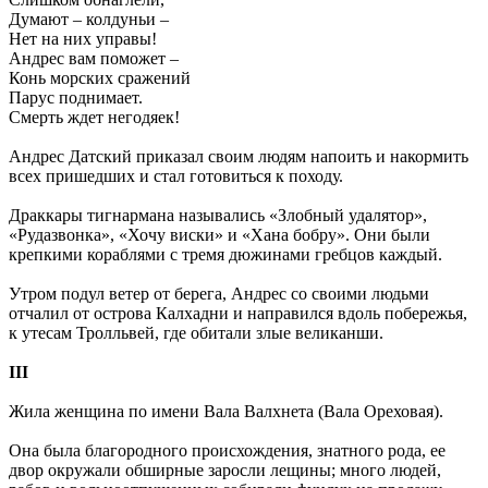
Думают – колдуньи –
Нет на них управы!
Андрес вам поможет –
Конь морских сражений
Парус поднимает.
Смерть ждет негодяек!
Андрес Датский приказал своим людям напоить и накормить
всех пришедших и стал готовиться к походу.
Драккары тигнармана назывались «Злобный удалятор»,
«Рудазвонка», «Хочу виски» и «Хана бобру». Они были
крепкими кораблями с тремя дюжинами гребцов каждый.
Утром подул ветер от берега, Андрес со своими людьми
отчалил от острова Калхадни и направился вдоль побережья,
к утесам Тролльвей, где обитали злые великанши.
III
Жила женщина по имени Вала Валхнета (Вала Ореховая).
Она была благородного происхождения, знатного рода, ее
двор окружали обширные заросли лещины; много людей,