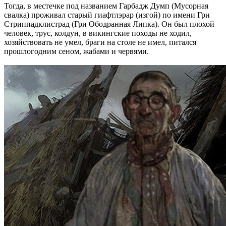
Тогда, в местечке под названием Гарбадж Думп (Мусорная
свалка) проживал старый гиафтлэрар (изгой) по имени Гри
Стриппадклистрад (Гри Ободранная Липка). Он был плохой
человек, трус, колдун, в викингские походы не ходил,
хозяйствовать не умел, браги на столе не имел, питался
прошлогодним сеном, жабами и червями.