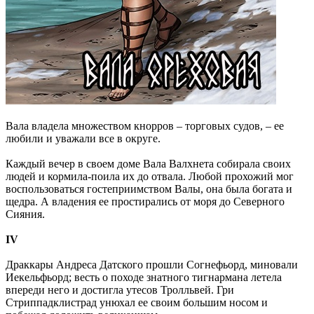
Вала владела множеством кнорров – торговых судов, – ее
любили и уважали все в округе.
Каждый вечер в своем доме Вала Валхнета собирала своих
людей и кормила-поила их до отвала. Любой прохожий мог
воспользоваться гостеприимством Валы, она была богата и
щедра. А владения ее простирались от моря до Северного
Сияния.
IV
Драккары Андреса Датского прошли Согнефьорд, миновали
Иекельфьорд; весть о походе знатного тигнармана летела
впереди него и достигла утесов Тролльвей. Гри
Стриппадклистрад унюхал ее своим большим носом и