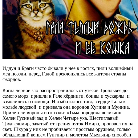
Иддун и Браги часто бывали у нее в гостях, пили волшебный
мед поэзии, перед Галой преклонялись все жители страны
фьордов.
Когда черное зло распространилось от утесов Тролльвея до
самого моря, пришли к Гале хёрдинги, бонды и хускарлы, и
взмолились о помощи. И озаботилось тогда сердце Галы к
мольбе людской, и призвала она воронов Хугина и Мунина.
Прилетели вороны и сказали: «Тьма породила великанш
Хелен Гусиный зад и Хелен Четыре уха. Шестиглавый
Трудгельмир, зачатый от трения пяток Имира, произвел их на
свет. Шкура у них не пробивается простым оружием, только
обладающий копьем Гунгнир и молотом Мьельнир способен