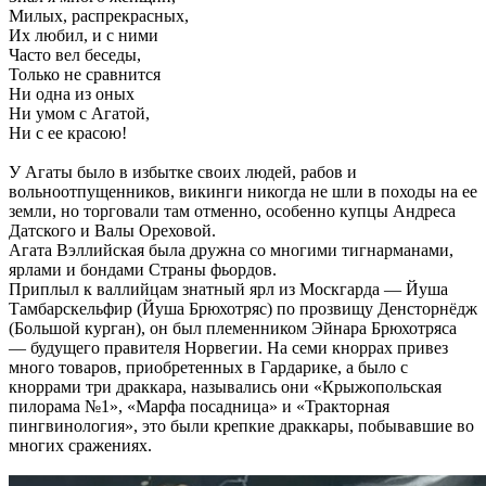
Милых, распрекрасных,
Их любил, и с ними
Часто вел беседы,
Только не сравнится
Ни одна из оных
Ни умом с Агатой,
Ни с ее красою!
У Агаты было в избытке своих людей, рабов и
вольноотпущенников, викинги никогда не шли в походы на ее
земли, но торговали там отменно, особенно купцы Андреса
Датского и Валы Ореховой.
Агата Вэллийская была дружна со многими тигнарманами,
ярлами и бондами Страны фьордов.
Приплыл к валлийцам знатный ярл из Москгарда — Йуша
Тамбарскельфир (Йуша Брюхотряс) по прозвищу Денсторнёдж
(Большой курган), он был племенником Эйнара Брюхотряса
— будущего правителя Норвегии. На семи кноррах привез
много товаров, приобретенных в Гардарике, а было с
кноррами три драккара, назывались они «Крыжопольская
пилорама №1», «Марфа посадница» и «Тракторная
пингвинология», это были крепкие драккары, побывавшие во
многих сражениях.