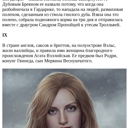
Дубовым Бревном ее назвали потому, что когда она
разбойничала в Гардарике, то нападала на людей, размахивая
поленом, сделанным из ствола гнилого дуба. Взяла она это
полено, собрала подножного корма на три дня и отправилась
вместе с драугром Сандром Пропойцей к утесам Тролльвей.
IХ
В стране англов, саксов и бриттов, на полуострове Вэльс,
жили валлийцы, и правила ими женщина благородного
происхождения Агата Вэллийская. Ее предком был Родри,
конунг Гвинеда, сын Мервина Веснушчатого.