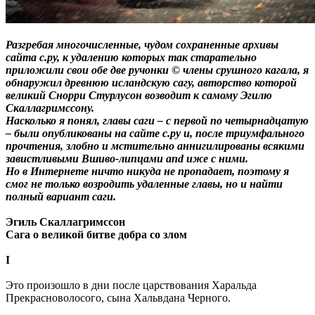
Разгребая многочисленные, чудом сохраненные архивы
сайта с.ру, к удалению которых так старательно
приложили свои обе две ручонки © члены срушного кагала, я
обнаружил древнюю исландскую сагу, авторство которой
великий Снорри Стурлусон возводит к самому Эгилю
Скаллагримссону.
Насколько я понял, главы саги – с первой по четырнадцатую
– были опубликованы на сайте с.ру и, после триумфального
прочтения, злобно и мстительно аннигилированы всякими
завистливыми Вшиво-липцами and иже с ними.
Но в Интернете ничто никуда не пропадает, поэтому я
смог не только возродить удаленные главы, но и найти
полный вариант саги.
Эгиль Скаллагримссон
Сага о великой битве добра со злом
I
Это произошло в дни после царствования Харальда
Прекрасноволосого, сына Хальвдана Черного.