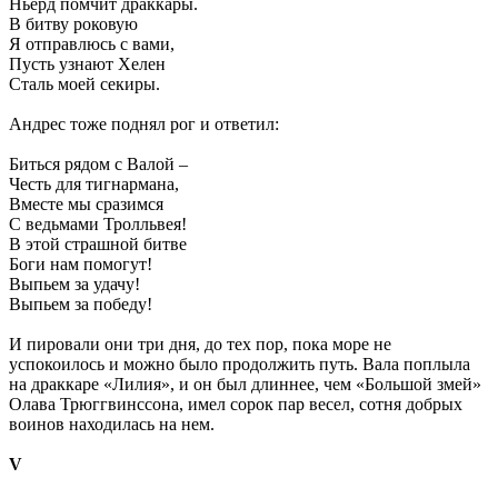
Ньёрд помчит драккары.
В битву роковую
Я отправлюсь с вами,
Пусть узнают Хелен
Сталь моей секиры.
Андрес тоже поднял рог и ответил:
Биться рядом с Валой –
Честь для тигнармана,
Вместе мы сразимся
С ведьмами Тролльвея!
В этой страшной битве
Боги нам помогут!
Выпьем за удачу!
Выпьем за победу!
И пировали они три дня, до тех пор, пока море не
успокоилось и можно было продолжить путь. Вала поплыла
на драккаре «Лилия», и он был длиннее, чем «Большой змей»
Олава Трюггвинссона, имел сорок пар весел, сотня добрых
воинов находилась на нем.
V