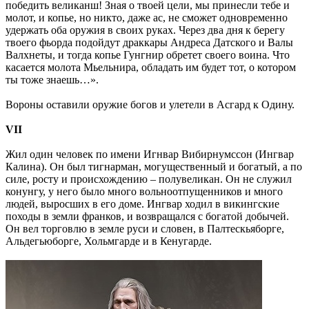
победить великанш! Зная о твоей цели, мы принесли тебе и
молот, и копье, но никто, даже ас, не сможет одновременно
удержать оба оружия в своих руках. Через два дня к берегу
твоего фьорда подойдут драккары Андреса Датского и Валы
Валхнеты, и тогда копье Гунгнир обретет своего воина. Что
касается молота Мьельнира, обладать им будет тот, о котором
ты тоже знаешь…».
Вороны оставили оружие богов и улетели в Асгард к Одину.
VII
Жил один человек по имени Игнвар Вибирнумссон (Ингвар
Калина). Он был тигнарман, могущественный и богатый, а по
силе, росту и происхождению – полувеликан. Он не служил
конунгу, у него было много вольноотпущенников и много
людей, выросших в его доме. Ингвар ходил в викингские
походы в земли франков, и возвращался с богатой добычей.
Он вел торговлю в земле руси и словен, в Палтескьяборге,
Альдегьюборге, Хольмгарде и в Кенугарде.