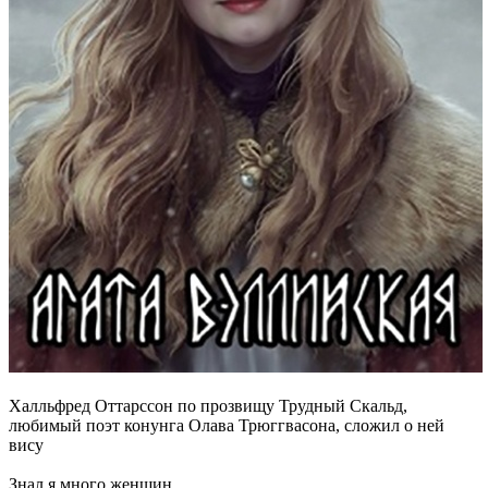
Халльфред Оттарссон по прозвищу Трудный Скальд,
любимый поэт конунга Олава Трюггвасона, сложил о ней
вису
Знал я много женщин,