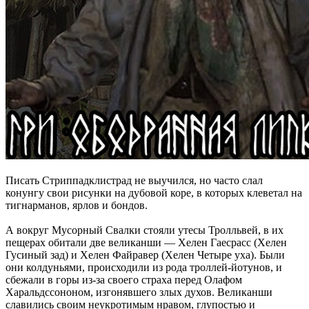
Писать Стриппадклистрад не выучился, но часто слал
конунгу свои рисунки на дубовой коре, в которых клеветал на
тигнарманов, ярлов и бондов.
А вокруг Мусорный Свалки стояли утесы Тролльвей, в их
пещерах обитали две великанши — Хелен Гаесрасс (Хелен
Гусиный зад) и Хелен Файравер (Хелен Четыре уха). Были
они колдуньями, происходили из рода троллей-йотунов, и
сбежали в горы из-за своего страха перед Олафом
Харальдссононом, изгонявшего злых духов. Великанши
славились своим неукротимым нравом, глупостью и