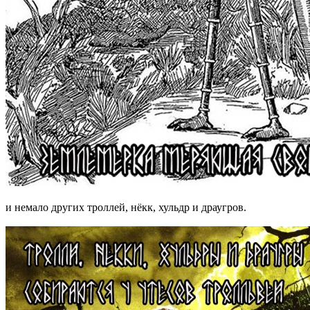
и немало других троллей, нёкк, хульдр и драугров.