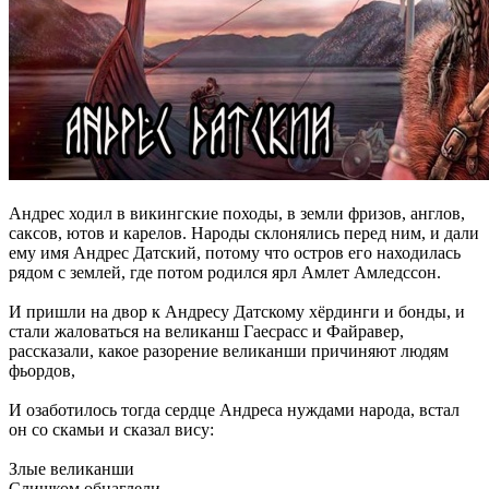
Андрес ходил в викингские походы, в земли фризов, англов,
саксов, ютов и карелов. Народы склонялись перед ним, и дали
ему имя Андрес Датский, потому что остров его находилась
рядом с землей, где потом родился ярл Амлет Амледссон.
И пришли на двор к Андресу Датскому хёрдинги и бонды, и
стали жаловаться на великанш Гаесрасс и Файравер,
рассказали, какое разорение великанши причиняют людям
фьордов,
И озаботилось тогда сердце Андреса нуждами народа, встал
он со скамьи и сказал вису:
Злые великанши
Слишком обнаглели,