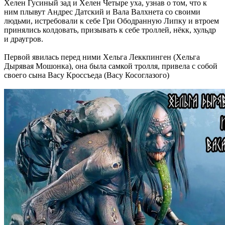
Хелен Гусиный зад и Хелен Четыре уха, узнав о том, что к
ним плывут Андрес Датский и Вала Валхнета со своими
людьми, истребовали к себе Гри Ободранную Липку и втроем
принялись колдовать, призывать к себе троллей, нёкк, хульдр
и драугров.
Первой явилась перед ними Хельга Леккпинген (Хельга
Дырявая Мошонка), она была самкой тролля, привела с собой
своего сына Васу Кроссъеда (Васу Косоглазого)