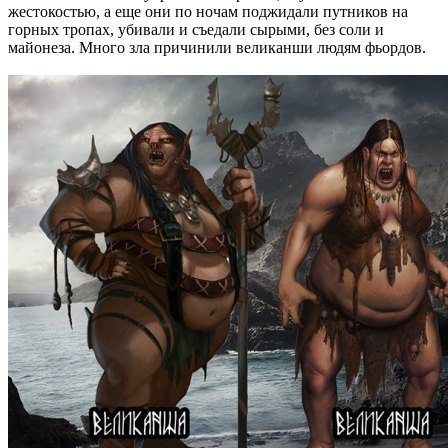
жестокостью, а еще они по ночам поджидали путников на
горных тропах, убивали и съедали сырыми, без соли и
майонеза. Много зла причинили великанши людям фьордов.