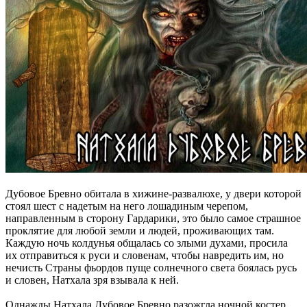
Дубовое Бревно обитала в хижине-развалюхе, у двери которой
стоял шест с надетым на него лошадиным черепом,
направленным в сторону Гардарики, это было самое страшное
проклятие для любой земли и людей, проживающих там.
Каждую ночь колдунья общалась со злыми духами, просила
их отправиться к руси и словенам, чтобы навредить им, но
нечисть Страны фьордов пуще солнечного света боялась русь
и словен, Натхала зря взывала к ней.
Однажды Натхала Дубовое Бревно разожгла ночной костер,