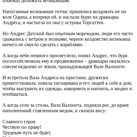
побежал доложить великаншам.
Напуганные великанши тотчас принялись колдовать не по
воле Одина, а вопреки ей, и наслали бурю на драккары
Андреса, и настигла их она у острова Торгаттен.
Но Андрес Датский был опытным мореходом, люди его часто
сражались с ветром и волнами, черное колдовство великанш
ничего не смогло сделать с кораблями.
А когда небо немного просветлело, понял Андрес, что буря
поспособствовала ему в продвижении – драккары оказались
совсем недалеко от земли, принадлежащей Вале Валхнете.
И встретила Вала Андреса на пристани, дружески
приветствовала, повела тигнармана и его людей к себе в дом,
чтобы высушить их одежды, накормить и напоить, а заодно и
пообщаться.
А когда сели за столы, Вала Валхнета, подняла рог, до краев
наполненный ставленным медом, и сказала вису:
Славного героя
Чествую по праву!
Трудным путь не будет,