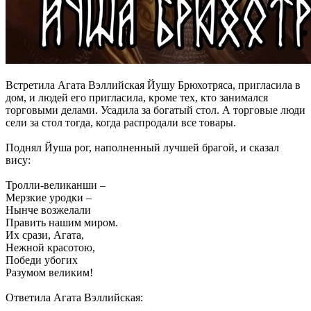
Встретила Агата Вэллийская Йушу Брюхотряса, пригласила в
дом, и людей его пригласила, кроме тех, кто занимался
торговыми делами. Усадила за богатый стол. А торговые люди
сели за стол тогда, когда распродали все товары.
Поднял Йуша рог, наполненный лучшей брагой, и сказал
вису:
Тролли-великанши –
Мерзкие уродки –
Нынче возжелали
Править нашим миром.
Их срази, Агата,
Нежной красотою,
Победи убогих
Разумом великим!
Ответила Агата Вэллийская: