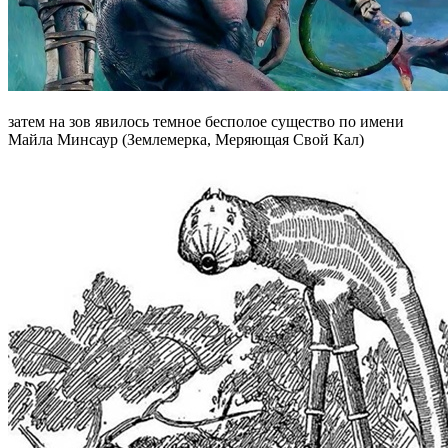
затем на зов явилось темное бесполое существо по имени
Майла Минсаур (Землемерка, Меряющая Свой Кал)