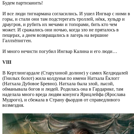
Будем партизанить!
И все люди тигнармана согласились. И ушел Ингвар с ними в
горы, и стали они там подстерегать троллей, нёкк, хульдр и
драугров, и рубить их мечами и топорами, бить кто чем
может. И сражались они ночью, когда зло не пряталось в
пещерах, а днем возвращались в лагерь на вершине
Галлхёпигген.
И много нечисти погубил Ингвар Калина и его люди…
VIII
В Кертлингардале (Старухиной долине) у самих Келдюдалей
(Гнилых болот) жила колдунья по имени Натхала Ёклогг
(Натхала Дубовое Бревно). Натхала была злой, лысой,
обманывала богов и людей. Родилась она в Гардарике, там
наделала много вреда людям конунга Ярицлейфа (Ярослава
Мудрого), и сбежала в Страну фьордов от справедливого
возмездия.