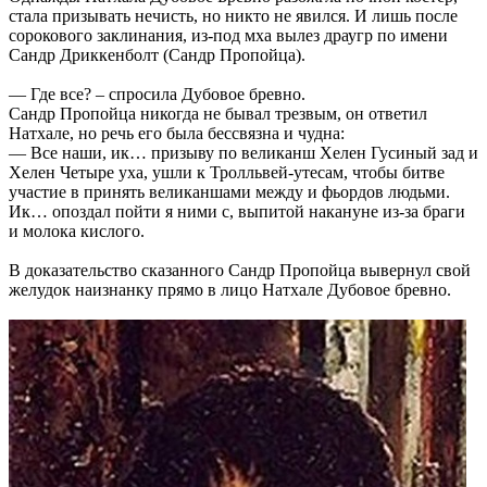
стала призывать нечисть, но никто не явился. И лишь после
сорокового заклинания, из-под мха вылез драугр по имени
Сандр Дриккенболт (Сандр Пропойца).
— Где все? – спросила Дубовое бревно.
Сандр Пропойца никогда не бывал трезвым, он ответил
Натхале, но речь его была бессвязна и чудна:
— Все наши, ик… призыву по великанш Хелен Гусиный зад и
Хелен Четыре уха, ушли к Тролльвей-утесам, чтобы битве
участие в принять великаншами между и фьордов людьми.
Ик… опоздал пойти я ними с, выпитой накануне из-за браги
и молока кислого.
В доказательство сказанного Сандр Пропойца вывернул свой
желудок наизнанку прямо в лицо Натхале Дубовое бревно.