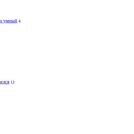
ин умный
4
делся
12