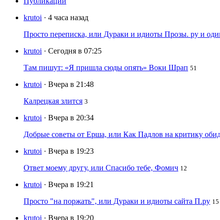
Публикации
krutoi
· 4 часа назад
Просто переписка, или Дураки и идиоты Прозы. ру и од
krutoi
· Сегодня в 07:25
Там пишут: «Я пришла сюды опять» Воки Шрап
51
krutoi
· Вчера в 21:48
Калрецкая злится
3
krutoi
· Вчера в 20:34
Добрые советы от Ерша, или Как Падлов на критику оби
krutoi
· Вчера в 19:23
Ответ моему другу, или Спасибо тебе, Фомич
12
krutoi
· Вчера в 19:21
Просто "на поржать", или Дураки и идиоты сайта П.ру
15
krutoi
· Вчера в 19:20