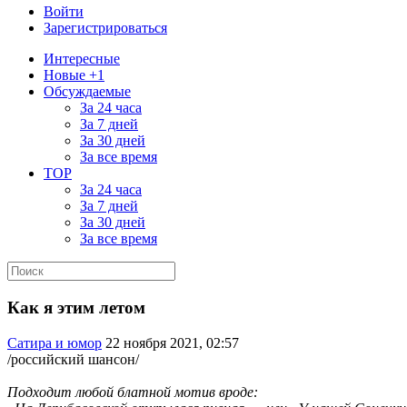
Войти
Зарегистрироваться
Интересные
Новые +1
Обсуждаемые
За 24 часа
За 7 дней
За 30 дней
За все время
TOP
За 24 часа
За 7 дней
За 30 дней
За все время
Как я этим летом
Сатира и юмор
22 ноября 2021, 02:57
/российский шансон/
Подходит любой блатной мотив вроде: