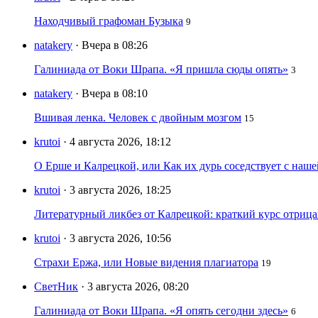
Находчивый графоман Бузыка
9
natakery
· Вчера в 08:26
Галиниада от Воки Шрапа. «Я пришла сюды опять»
3
natakery
· Вчера в 08:10
Вшивая ленка. Человек с двойным мозгом
15
krutoi
· 4 августа 2026, 18:12
О Ерше и Калрецкой, или Как их дурь соседствует с наш
krutoi
· 3 августа 2026, 18:25
Литературный ликбез от Калрецкой: краткий курс отри
krutoi
· 3 августа 2026, 10:56
Страхи Ержа, или Новые видения плагиатора
19
СветНик
· 3 августа 2026, 08:20
Галиниада от Воки Шрапа. «Я опять сегодни здесь»
6