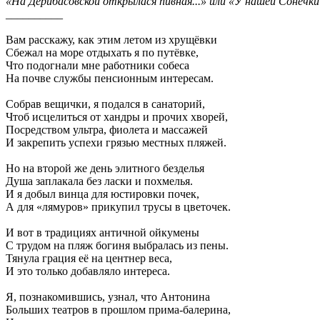
«На Дерибасовской открылася пивная...» или «У нашей Сонечки 
__________
Вам расскажу, как этим летом из хрущёвки
Сбежал на море отдыхать я по путёвке,
Что подогнали мне работники собеса
На почве службы пенсионным интересам.
Собрав вещички, я подался в санаторий,
Чтоб исцелиться от хандры и прочих хворей,
Посредством ультра, фиолета и массажей
И закрепить успехи грязью местных пляжей.
Но на второй же день элитного безделья
Душа заплакала без ласки и похмелья.
И я добыл винца для юстировки почек,
А для «лямуров» прикупил трусы в цветочек.
И вот в традициях античной ойкумены
С трудом на пляж богиня выбралась из пены.
Тянула грация её на центнер веса,
И это только добавляло интереса.
Я, познакомившись, узнал, что Антонина
Больших театров в прошлом прима-балерина,