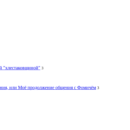
ей "хлестаковщиной"
3
цания, или Моё продолжение общения с Фомичём
3