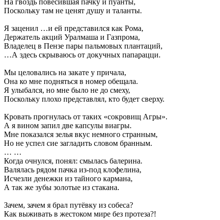
На гвоздь повесившая пачку и пуанты,
Поскольку там не ценят душу и таланты.
Я заценил …и ей представился как Рома,
Держатель акций Уралмаша и Газпрома,
Владелец в Пензе пары пальмовых плантаций,
…А здесь скрываюсь от докучных папарацци.
Мы целовались на закате у причала,
Она ко мне подняться в номер обещала.
Я улыбался, но мне было не до смеху,
Поскольку плохо представлял, кто будет сверху.
Кровать прогнулась от таких «сокровищ Агры».
А я вином запил две капсулы виагры.
Мне показался зелья вкус немного странным,
Но не успел сие загладить словом бранным.
… …
Когда очнулся, понял: смылась балерина.
Валялась рядом пачка из-под клофелина,
Исчезли денежки из тайного кармана,
А так же зубы золотые из стакана.
Зачем, зачем я брал путёвку из собеса?
Как выживать в жестоком мире без протеза?!