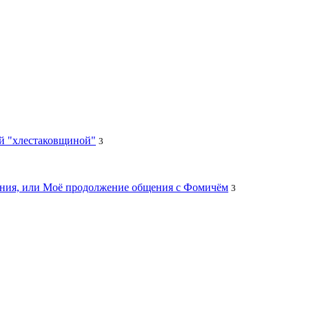
ей "хлестаковщиной"
3
цания, или Моё продолжение общения с Фомичём
3