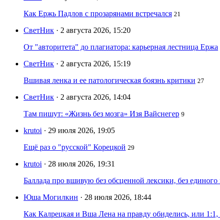
Как Ержь Падлов с прозарянами встречался
21
СветНик
· 2 августа 2026, 15:20
От "авторитета" до плагиатора: карьерная лестница Ержа
СветНик
· 2 августа 2026, 15:19
Вшивая ленка и ее патологическая боязнь критики
27
СветНик
· 2 августа 2026, 14:04
Там пишут: «Жизнь без мозга» Изя Вайснегер
9
krutoi
· 29 июля 2026, 19:05
Ещё раз о "русской" Корецкой
29
krutoi
· 28 июля 2026, 19:31
Баллада про вшивую без обсценной лексики, без единого
Юша Могилкин
· 28 июля 2026, 18:44
Как Калрецкая и Вша Лена на правду обиделись, или 1:1,