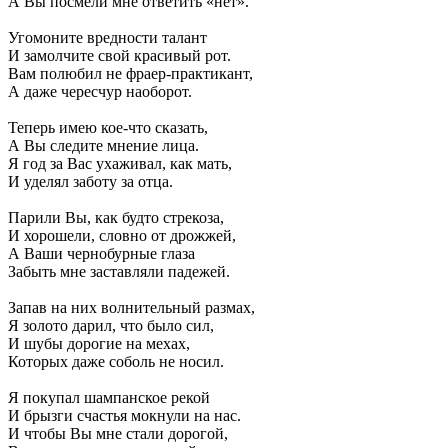
А Вы посмели мне ответить «нет».
Угомоните вредности талант
И замолчите свой красивый рот.
Вам полюбил не фраер-практикант,
А даже чересчур наоборот.
Теперь имею кое-что сказать,
А Вы следите мнение лица.
Я год за Вас ухаживал, как мать,
И уделял заботу за отца.
Парили Вы, как будто стрекоза,
И хорошели, словно от дрожжей,
А Ваши чернобурные глаза
Забыть мне заставляли падежей.
Запав на них волнительный размах,
Я золото дарил, что было сил,
И шубы дорогие на мехах,
Которых даже соболь не носил.
Я покупал шампанское рекой
И брызги счастья мокнули на нас.
И чтобы Вы мне стали дорогой,