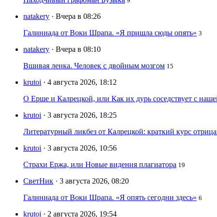
9
natakery
· Вчера в 08:26
Галиниада от Воки Шрапа. «Я пришла сюды опять»
3
natakery
· Вчера в 08:10
Вшивая ленка. Человек с двойным мозгом
15
krutoi
· 4 августа 2026, 18:12
О Ерше и Калрецкой, или Как их дурь соседствует с наш
krutoi
· 3 августа 2026, 18:25
Литературный ликбез от Калрецкой: краткий курс отри
krutoi
· 3 августа 2026, 10:56
Страхи Ержа, или Новые видения плагиатора
19
СветНик
· 3 августа 2026, 08:20
Галиниада от Воки Шрапа. «Я опять сегодни здесь»
6
krutoi
· 2 августа 2026, 19:54