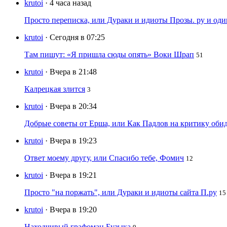
krutoi
· 4 часа назад
Просто переписка, или Дураки и идиоты Прозы. ру и од
krutoi
· Сегодня в 07:25
Там пишут: «Я пришла сюды опять» Воки Шрап
51
krutoi
· Вчера в 21:48
Калрецкая злится
3
krutoi
· Вчера в 20:34
Добрые советы от Ерша, или Как Падлов на критику оби
krutoi
· Вчера в 19:23
Ответ моему другу, или Спасибо тебе, Фомич
12
krutoi
· Вчера в 19:21
Просто "на поржать", или Дураки и идиоты сайта П.ру
15
krutoi
· Вчера в 19:20
Находчивый графоман Бузыка