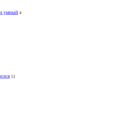
ин умный
4
делся
12