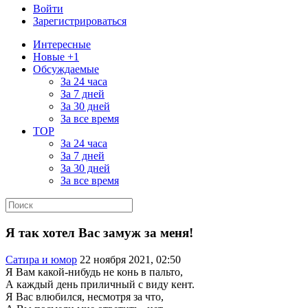
Войти
Зарегистрироваться
Интересные
Новые +1
Обсуждаемые
За 24 часа
За 7 дней
За 30 дней
За все время
TOP
За 24 часа
За 7 дней
За 30 дней
За все время
Я так хотел Вас замуж за меня!
Сатира и юмор
22 ноября 2021, 02:50
Я Вам какой-нибудь не конь в пальто,
А каждый день приличный с виду кент.
Я Вас влюбился, несмотря за что,