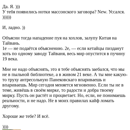
Да. Я. )))
У тебя появились нотки массонского заговора? New. Уссался.
))))))
И, ладно. ))
Объясни тогда нападение пуя на хохлов, залупу Китая на
Тайвань.
1е — не подаётся объяснению. 2е, — если кетайцы пизданут
хоть по одному заводу Тайваня, весь мир опустится в пучину
19 века.
Мне не надо объяснять, это я тебе объяснять заебался, что мы
не в пыльной библиотеке, а в живом 21 веке. А ты мне какую-
то труху антресольную Панековскаго впариваешь и
впариваешь. Мир сегодня меняется мгновенно. Если ты не в
теме, живёшь в своём мирке, то радости и добра твоему
мирку. Пусть он растёт и процветает. Но, если, не понимаешь
реальности, и не надо. Не в моих правилах кайф ломать
другому.
Хороше же тебе? И всё.
))))