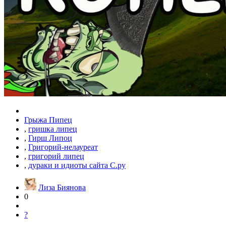
Грыжа Пипец
,
гришка липец
,
Гирш Липоц
,
Григорий-нелауреат
,
григорий липец
,
дураки и идиоты сайта С.ру
Лиза Биянова
0
?