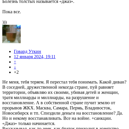
Болезнь толстых называется «джаз».
Пока все.
)))
Говард Уткин
12 января 2024, 19:11
↑
↓
+2
Не меня, тебя теряем. Я перестал тебя понимать. Какой диван?
В соседней, дружественной некогда стране, пуй равняет
территории, объявляю их своими, убивая детей и женщин,
тратя миллиарды и миллиарды, на разрушение и
восстановление. А в собственной стране пучит землю от
прорывов ЖКХ. Масква, Самара, Пермь, Владивосток,
Новосибирск и тп. Спиздили деньги на восстановление? Да.
Но и некому восстанавливать. Все на войне. +санкции.
«Джаз» только начинается.
Рассказывал, как-то анек, как браток приходит в агентство