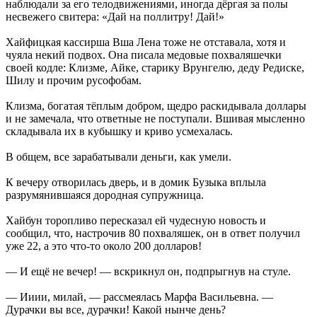
наблюдали за его телодвижениями, иногда дёргая за полы
несвежего свитера: «Дай на поллитру! Дай!»
Хайфицкая кассирша Вша Лена тоже не отставала, хотя и
чуяла некий подвох. Она писала медовые похваляшечки
своей кодле: Клизме, Айке, старику Врунгелю, деду Редиске,
Шилу и прочим русофобам.
Клизма, богатая тёплым добром, щедро раскидывала доллары
и не замечала, что ответные не поступали. Вшивая мысленно
складывала их в кубышку и криво усмехалась.
В общем, все зарабатывали деньги, как умели.
К вечеру отворилась дверь, и в домик Бузыка вплыла
разрумянившаяся дородная супружница.
Хайбун торопливо пересказал ей чудесную новость и
сообщил, что, настрочив 80 похваляшек, он в ответ получил
уже 22, а это что-то около 200 долларов!
— И ещё не вечер! — вскрикнул он, подпрыгнув на стуле.
— Ииии, милай, — рассмеялась Марфа Васильевна. —
Дурачки вы все, дурачки! Какой нынче день?