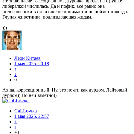
Не знаю насчёт её социализма, дурочка, вроде, на Срушке
либералкой числилась. Да и пофик, всё равно она
ничегошеньки в политике не понимает и не поймёт никогда.
Глупая животинка, подлизывающая жидам.
)))
Леон Китаев
1 мая 2025, 20:18
↑
↓
0
Ах да, коррекционный. Ну, это почти как дурдом. Лайтовый
дурдом)) По ней заметно))
GaLLo-чка
1 мая 2025, 22:57
↑
↓
+1