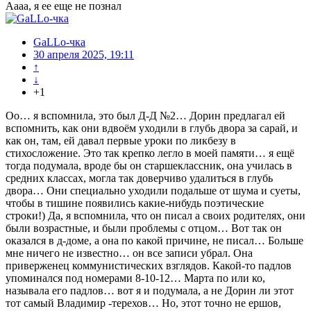
Аааа, я ее еще не познал
GaLLo-чка
30 апреля 2025, 19:11
↑
↓
+1
Оо… я вспомнила, это был Д-Д №2… Дорин предлагал ей
вспомнить, как они вдвоём уходили в глубь двора за сарай, и
как он, там, ей давал первые уроки по ликбезу в
стихосложение. Это так крепко легло в моей памяти… я ещё
тогда подумала, вроде бы он старшеклассник, она училась в
средних классах, могла так доверчиво удалиться в глубь
двора… Они специально уходили подальше от шума и суеты,
чтобы в тишине появились какие-нибудь поэтические
строки!) Да, я вспомнила, что он писал а своих родителях, они
были возрастные, и были проблемы с отцом… Вот так он
оказался в д-доме, а она по какой причине, не писал… Больше
мне ничего не известно… он все записи убрал. Она
приверженец коммунистических взглядов. Какой-то падлов
упоминался под номерами 8-10-12… Марта по или ко,
называла его падлов… вот я и подумала, а не Дорин ли этот
тот самый Владимир -терехов… Но, этот точно не ершов,