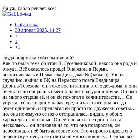
Да уж, бабло решает все!
GaLLo-чка
30 апреля 2025, 14:27
↑
↓
+1
сруда подружка хуйсельниковой?
Как-то была тема об этой Л. Гусельниковой -какого она рода и
откуда. Всё оказалось проще! Она жила в Перми,
воспитывалась в Пермском Дет- доме № (забыла). Узнала
случайно. выйдя в ВК на Пермского поэта Владимира
Дорина-Терехова. он, тоже воспитанник этого дет-дома, и они
очень тесно общались именно на литературной почве. Он был
на много старше её, и он ей помогал в сочинительстве… Он
упрекал её в скверном характере, и из-за этого она всегда
будет одинокой, и предлагал ей просто по-дружески советы…
но, она почему-то от него отстранилась, видать у обоих
характеры строптивые. Он ей посвятил не один стих, а
несколько… он психовал на то, что она повзрослев, он
перестал для неё быть авторитетом. Это я просто видела его
переписку к ней, и её ответы не многословные… Сейчас всё