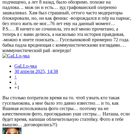
подчищено, а лет 8 назад, было обозримо. похоже на
падлова… мож он и есть… зуд графоманский охеренно
зашкаливал. Хам был страшный, оттого часто модераторы
блокировали, но, он как феникс -возрождался и пёр на парнас,
без этого жить не мог...76 лет ему на данный момент…
P.S.… Я ничего не сочинила, это всё мною прочитано, а
теперь я с вами делюсь, а насколько эта история правдивая,
-можно в инете поискать… Гусельниковой примерно 72 года.
бабка падла вреднющая с коммунистическими взглядами.…
коммунистический рай -впереди!
GaLLo-чка
30 апреля 2025, 14:38
↑
↓
+1
Вы столько потратили время на то. чтоб узнать кто такая
гусельнокова, а мне было это давно известно… и то, как
Вшивая использовала фото сестры… поэтому на не
качественном фото, проглядываю уши сестры… Наташа, если
будет время, напиши обличительную статейку. Фото я тебе
вышлю… договорились?!)