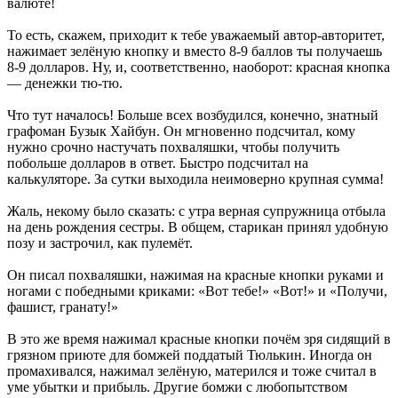
валюте!
То есть, скажем, приходит к тебе уважаемый автор-авторитет,
нажимает зелёную кнопку и вместо 8-9 баллов ты получаешь
8-9 долларов. Ну, и, соответственно, наоборот: красная кнопка
— денежки тю-тю.
Что тут началось! Больше всех возбудился, конечно, знатный
графоман Бузык Хайбун. Он мгновенно подсчитал, кому
нужно срочно настучать похваляшки, чтобы получить
побольше долларов в ответ. Быстро подсчитал на
калькуляторе. За сутки выходила неимоверно крупная сумма!
Жаль, некому было сказать: с утра верная супружница отбыла
на день рождения сестры. В общем, старикан принял удобную
позу и застрочил, как пулемёт.
Он писал похваляшки, нажимая на красные кнопки руками и
ногами с победными криками: «Вот тебе!» «Вот!» и «Получи,
фашист, гранату!»
В это же время нажимал красные кнопки почём зря сидящий в
грязном приюте для бомжей поддатый Тюлькин. Иногда он
промахивался, нажимал зелёную, матерился и тоже считал в
уме убытки и прибыль. Другие бомжи с любопытством