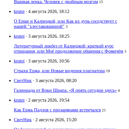
Вшивая ленка. Человек с двойным мозгом
15
krutoi
· 4 августа 2026, 18:12
О Ерше и Калрецкой, или Как их дурь соседствует с
нашей "хлестаковщиной"
3
krutoi
· 3 августа 2026, 18:25
Литературный ликбез от Калрецкой: краткий курс
отрицания, или Моё продолжение общения с Фомичём
3
krutoi
· 3 августа 2026, 10:56
Страхи Ержа, или Новые видения плагиатора
19
СветНик
· 3 августа 2026, 08:20
Галиниада от Воки Шрапа. «Я опять сегодни здесь»
6
krutoi
· 2 августа 2026, 19:54
Как Ержь Падлов с прозарянами встречался
21
СветНик
· 2 августа 2026, 15:20