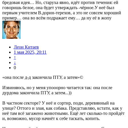
бредовая идея… Но, старуха явно, идёт против течения: ей
говоришь белое, она будет утверждать -чёрное.У неё был
первым учителем В.дорин-терехов, а это не совсем хороший
пример… она во всём подражает ему… да ну её в жопу
Леон Китаев
1 мая 2025, 20:11
↑
↓
0
«она после д-д закончила ПТУ, а затем»©
Извиняюсь, но у меня упооорно читается так: она после
дурдома закончила ПТУ, а затем...))
В частном секторе? У неё и сортир, поди, деревянный на
улице? Оттого и злая, как собака. Представляю, кстати, как у
неё там всё загажено животными. Ещё лет сколько-то пройдёт
и, возможно, мусор начнёт к себе таскать, копить.