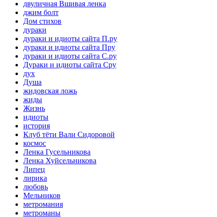
двуличная Вшивая ленка
джим болт
Дом стихов
дураки
дураки и идиоты сайта П.ру
дураки и идиоты сайта Пру
дураки и идиоты сайта С.ру
Дураки и идиоты сайта Сру
дух
Душа
жидовская ложь
жиды
Жизнь
идиоты
история
Клуб тёти Вали Сидоровой
космос
Ленка Гусельникова
Ленка Хуйсельникова
Липец
лирика
любовь
Мельников
метромания
метроманы