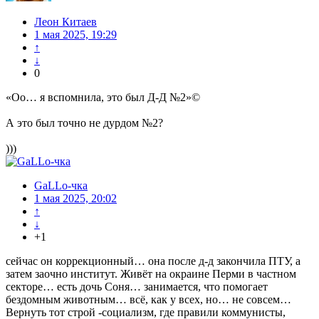
Леон Китаев
1 мая 2025, 19:29
↑
↓
0
«Оо… я вспомнила, это был Д-Д №2»©
А это был точно не дурдом №2?
)))
GaLLo-чка
1 мая 2025, 20:02
↑
↓
+1
сейчас он коррекционный… она после д-д закончила ПТУ, а
затем заочно институт. Живёт на окраине Перми в частном
секторе… есть дочь Соня… занимается, что помогает
бездомным животным… всё, как у всех, но… не совсем…
Вернуть тот строй -социализм, где правили коммунисты,