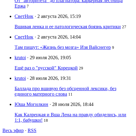
От "авторитета" до плагиатора: карьерная лестница
Ержа
7
СветНик
· 2 августа 2026, 15:19
Вшивая ленка и ее патологическая боязнь критики
27
СветНик
· 2 августа 2026, 14:04
Там пишут: «Жизнь без мозга» Изя Вайснегер
9
krutoi
· 29 июля 2026, 19:05
Ещё раз о "русской" Корецкой
29
krutoi
· 28 июля 2026, 19:31
Баллада про вшивую без обсценной лексики, без
единого матерного слова
11
Юша Могилкин
· 28 июля 2026, 18:44
Как Калрецкая и Вша Лена на правду обиделись, или
1:1, бабушки!
18
Весь эфир
·
RSS