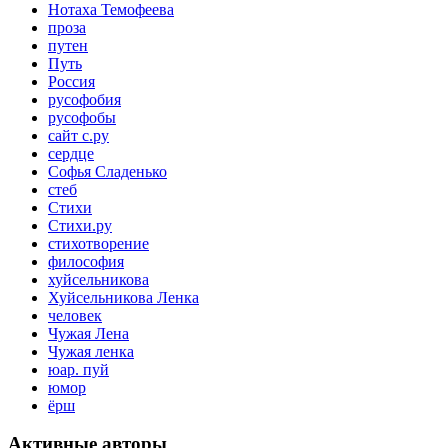
Нотаха Темофеева
проза
путен
Путь
Россия
русофобия
русофобы
сайт с.ру
сердце
Софья Сладенько
стеб
Стихи
Стихи.ру
стихотворение
философия
хуйсельникова
Хуйсельникова Ленка
человек
Чужая Лена
Чужая ленка
юар. пуй
юмор
ёрш
Активные авторы