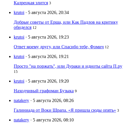
Калрецкая злится
3
krutoi
· 5 августа 2026, 20:34
Добрые советы от Ерша, или Как Падлов на критику
обиделся
12
krutoi
· 5 августа 2026, 19:23
Ответ моему другу, или Спасибо тебе, Фомич
12
krutoi
· 5 августа 2026, 19:21
Просто "на поржать", или Дураки и идиоты сайта П.ру
15
krutoi
· 5 августа 2026, 19:20
Находчивый графоман Бузыка
9
natakery
· 5 августа 2026, 08:26
Галиниада от Воки Шрапа. «Я пришла сюды опять»
3
natakery
· 5 августа 2026, 08:10