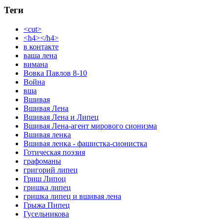
Теги
<cut>
<h4></h4>
в контакте
ваша лена
вимана
Вовка Павлов 8-10
Война
вша
Вшивая
Вшивая Лена
Вшивая Лена и Липец
Вшивая Лена-агент мирового сионизма
Вшивая ленка
Вшивая ленка - фашистка-сионистка
Готическая поэзия
графоманы
григорий липец
Гриш Липоц
гришка липец
гришка липец и вшивая лена
Грыжа Пипец
Гусельникова