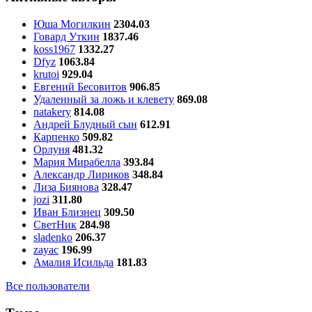
Юша Могилкин
2304.03
Говард Уткин
1837.46
koss1967
1332.27
Dfyz
1063.84
krutoi
929.04
Евгений Бесовитов
906.85
Удаленный за ложь и клевету
869.08
natakery
814.08
Андрей Блудный сын
612.91
Карпенко
509.82
Орлуня
481.32
Мария Мирабелла
393.84
Александр Лириков
348.84
Лиза Биянова
328.47
jozi
311.80
Иван Близнец
309.50
СветНик
284.98
sladenko
206.37
zayac
196.99
Амалия Исильда
181.83
Все пользователи