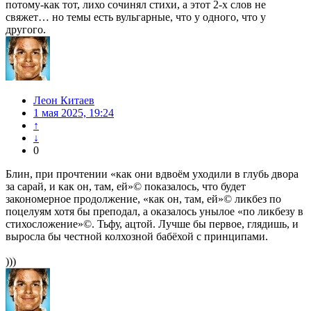
потому-как тот, лихо сочинял стихи, а этот 2-х слов не
свяжет… но темы есть вульгарные, что у одного, что у
другого.
Леон Китаев
1 мая 2025, 19:24
↑
↓
0
Блин, при прочтении «как они вдвоём уходили в глубь двора
за сарай, и как он, там, ей»© показалось, что будет
закономерное продолжение, «как он, там, ей»© ликбез по
поцелуям хотя бы преподал, а оказалось унылое «по ликбезу в
стихосложение»©. Тьфу, ацтой. Лучше бы первое, глядишь, и
выросла бы честной колхозной бабёхой с принципами.
)))