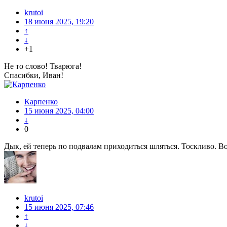
krutoi
18 июня 2025, 19:20
↑
↓
+1
Не то слово! Тварюга!
Спасибки, Иван!
Карпенко
15 июня 2025, 04:00
↓
0
Дык, ей теперь по подвалам приходиться шляться. Тоскливо. В
krutoi
15 июня 2025, 07:46
↑
↓