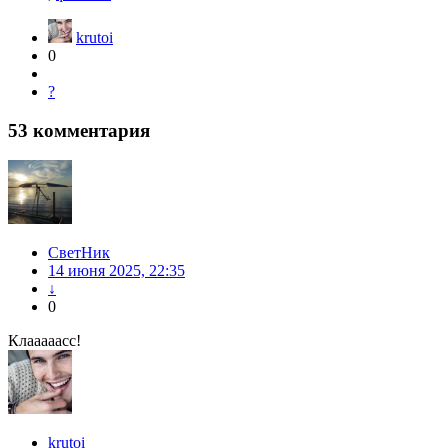
krutoi
0
?
53
комментария
СветНик
14 июня 2025, 22:35
↓
0
Клааааасс!
krutoi