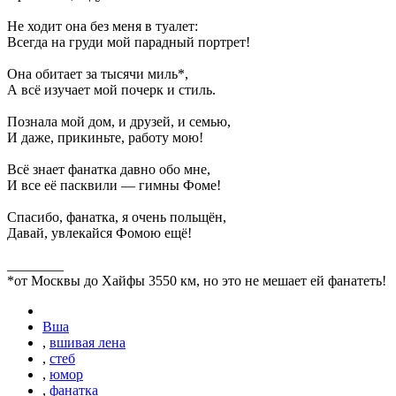
Не ходит она без меня в туалет:
Всегда на груди мой парадный портрет!
Она обитает за тысячи миль*,
А всё изучает мой почерк и стиль.
Познала мой дом, и друзей, и семью,
И даже, прикиньте, работу мою!
Всё знает фанатка давно обо мне,
И все её пасквили — гимны Фоме!
Спасибо, фанатка, я очень польщён,
Давай, увлекайся Фомою ещё!
________
*от Москвы до Хайфы 3550 км, но это не мешает ей фанатеть!
Вша
,
вшивая лена
,
стеб
,
юмор
,
фанатка