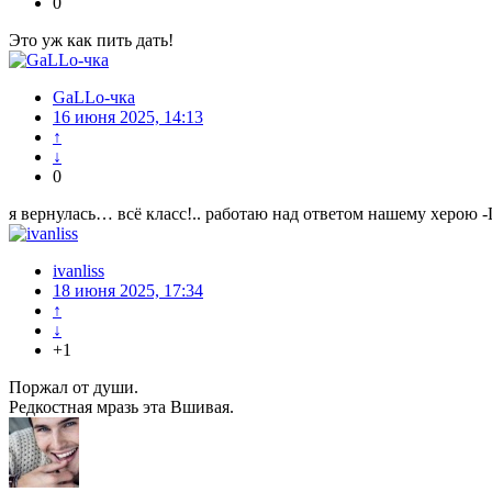
0
Это уж как пить дать!
GaLLo-чка
16 июня 2025, 14:13
↑
↓
0
я вернулась… всё класс!.. работаю над ответом нашему херою -
ivanliss
18 июня 2025, 17:34
↑
↓
+1
Поржал от души.
Редкостная мразь эта Вшивая.