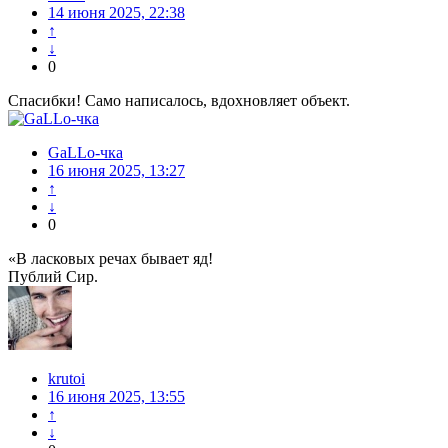
14 июня 2025, 22:38
↑
↓
0
Спасибки! Само написалось, вдохновляет объект.
GaLLo-чка
16 июня 2025, 13:27
↑
↓
0
«В ласковых речах бывает яд!
Публий Сир.
krutoi
16 июня 2025, 13:55
↑
↓