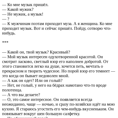
— Ко мне музык пришёл.
— Какой мужик?
— Не мужик, а музык!
— ?
— К мужчинам поэтам приходит муза. А я женщина. Ко мне
приходит музык. Вот и сейчас пришёл. Пойду, сотворю что-
нибудь.
***
— Какой он, твой музык? Красивый?
— Мой музык интересен одухотворенной красотой. Он
смотрит ласково, светлый взор его наполнен добротой. От
этого становится легко на душе, хочется петь, мечтать о
прекрасном и творить чудесное. Но порой взор его темнеет —
это когда он бывает недоволен мной.
— А как он одет? Или он голый?
— Нет, не голый, у него на бёдрах намотано что-то вроде
полотенца.
— А что вы делаете?
— О, это самое интересное. Он появляется всегда
неожиданно, чаще — ночью, и сразу по-хозяйски идёт на мою
кухню. Я стараюсь угостить его чем-нибудь вкусненьким. Он
повязывает вокруг шеи большую салфетку.