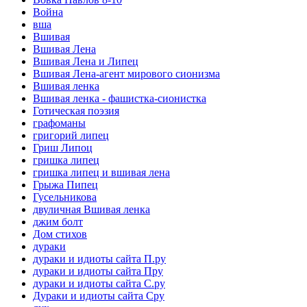
Война
вша
Вшивая
Вшивая Лена
Вшивая Лена и Липец
Вшивая Лена-агент мирового сионизма
Вшивая ленка
Вшивая ленка - фашистка-сионистка
Готическая поэзия
графоманы
григорий липец
Гриш Липоц
гришка липец
гришка липец и вшивая лена
Грыжа Пипец
Гусельникова
двуличная Вшивая ленка
джим болт
Дом стихов
дураки
дураки и идиоты сайта П.ру
дураки и идиоты сайта Пру
дураки и идиоты сайта С.ру
Дураки и идиоты сайта Сру