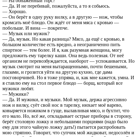
— На обнаженный торс?
— Да. И не перебивай, пожалуйста, а то я собьюсь.
— Хорошо.
— Он берёт в одну руку вилку, а в другую — нож, чтобы
кромсать моё блюдо. Он ждёт от меня мяса с кровью —
побольше. И вина — покрепче.
— Музык или мужик?
— Да, музык. Но какая разница? Мясо, да ещё с кровью, в
большом количестве есть вредно, а неограниченно пить
спиртное — тем более. И я, как разумная женщина, могу
предложить ему тарелку каши. Она ведь полезная. От неё
организм не перевозбуждается, наоборот — успокаивается. Но
музык смотрит на меня вытаращенными, почти бешеными,
глазами, и грозится уйти на другую кухню, где дама
посговорчивей. Но я тоже упряма, и, как мне кажется, умна. И
я ставлю ему на стол первое блюдо — борщ, который все
мужики любят.
— Мужики?
— Да. И мужики, и музыки. Мой музык, держа агрессивно
нож и вилку, суёт свой нос в тарелку, нюхает моё варево,
ковыряется ножиком в гуще, вылавливая мясо, и бухтит, что
его мало. Но, всё же, откладывает острые приборы в сторону,
берёт столовую ложку и небольшими порциями (надо было
ему для этого чайную ложку дать!) пытается распробовать
мою стряпню. Говорит, что супчик мой жидковат, недосолён и