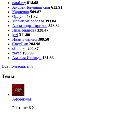
natakery
814.08
Андрей Блудный сын
612.91
Карпенко
509.82
Орлуня
481.32
Мария Мирабелла
393.84
Александр Лириков
348.84
Лиза Биянова
328.47
jozi
311.80
Иван Близнец
309.50
СветНик
284.98
sladenko
206.37
zayac
196.99
Амалия Исильда
181.83
Все пользователи
Темы
Aфоризмы
Рейтинг: 6.21