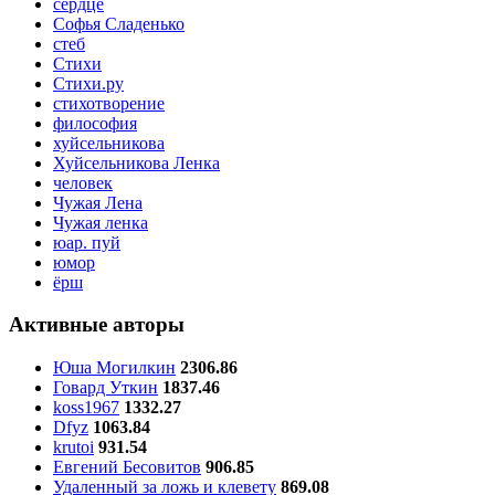
сердце
Софья Сладенько
стеб
Стихи
Стихи.ру
стихотворение
философия
хуйсельникова
Хуйсельникова Ленка
человек
Чужая Лена
Чужая ленка
юар. пуй
юмор
ёрш
Активные авторы
Юша Могилкин
2306.86
Говард Уткин
1837.46
koss1967
1332.27
Dfyz
1063.84
krutoi
931.54
Евгений Бесовитов
906.85
Удаленный за ложь и клевету
869.08