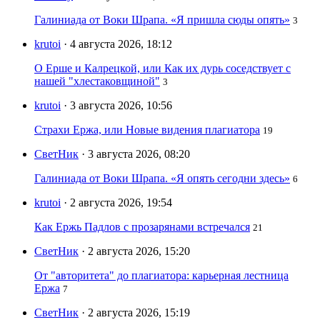
Галиниада от Воки Шрапа. «Я пришла сюды опять»
3
krutoi
· 4 августа 2026, 18:12
О Ерше и Калрецкой, или Как их дурь соседствует с
нашей "хлестаковщиной"
3
krutoi
· 3 августа 2026, 10:56
Страхи Ержа, или Новые видения плагиатора
19
СветНик
· 3 августа 2026, 08:20
Галиниада от Воки Шрапа. «Я опять сегодни здесь»
6
krutoi
· 2 августа 2026, 19:54
Как Ержь Падлов с прозарянами встречался
21
СветНик
· 2 августа 2026, 15:20
От "авторитета" до плагиатора: карьерная лестница
Ержа
7
СветНик
· 2 августа 2026, 15:19