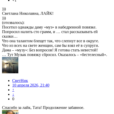
+1
)))
Светлана Николавна, ЛАЙК!
)))
(отозвалось):
Посетил однажды даму «муз» в набедренной повязке.
Попросил налить сто грамм, и … стал рассказывать ей
сказки…
Что она талантом блещет так, что слепнут все в округе.
Что из всех на свете женщин, сам бы взял её в супруги.
Дама – «музу»: Без вопросов! Я готова стать невестой!
… Тут Музык повязку сбросил. Оказалось – «бестелесный».
СветНик
10 апреля 2026, 21:40
↑
↓
0
Спасибо за лайк, Тата! Продолжение забавное.