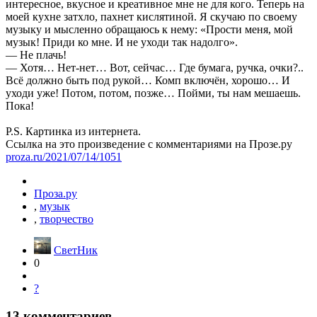
интересное, вкусное и креативное мне не для кого. Теперь на
моей кухне затхло, пахнет кислятиной. Я скучаю по своему
музыку и мысленно обращаюсь к нему: «Прости меня, мой
музык! Приди ко мне. И не уходи так надолго».
— Не плачь!
— Хотя… Нет-нет… Вот, сейчас… Где бумага, ручка, очки?..
Всё должно быть под рукой… Комп включён, хорошо… И
уходи уже! Потом, потом, позже… Пойми, ты нам мешаешь.
Пока!
P.S. Картинка из интернета.
Ссылка на это произведение с комментариями на Прозе.ру
proza.ru/2021/07/14/1051
Проза.ру
,
музык
,
творчество
СветНик
0
?
13
комментариев