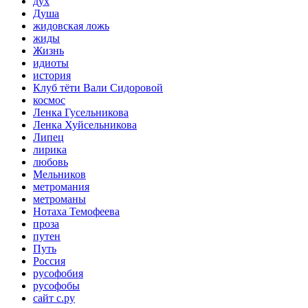
дух
Душа
жидовская ложь
жиды
Жизнь
идиоты
история
Клуб тёти Вали Сидоровой
космос
Ленка Гусельникова
Ленка Хуйсельникова
Липец
лирика
любовь
Мельников
метромания
метроманы
Нотаха Темофеева
проза
путен
Путь
Россия
русофобия
русофобы
сайт с.ру