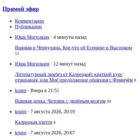
Прямой эфир
Комментарии
Публикации
Юша Могилкин
· 4 минуты назад
Вшивая и Чернухина. Кое-что об Есенине и Высоцком
11
Юша Могилкин
· 12 минут назад
Литературный ликбез от Калрецкой: краткий курс
отрицания, или Моё продолжение общения с Фомичём
9
krutoi
· Вчера в 21:51
Вшивая ленка. Человек с двойным мозгом
30
krutoi
· 7 августа 2026, 20:19
Калрецкая злится
4
krutoi
· 7 августа 2026, 20:07