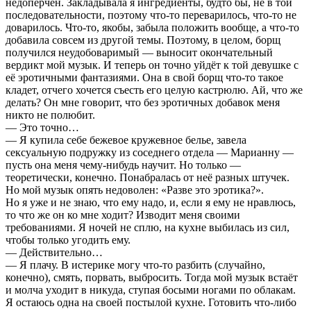
недоперчён. Закладывала я ингредиенты, будто бы, не в той
последовательности, поэтому что-то переварилось, что-то не
доварилось. Что-то, якобы, забыла положить вообще, а что-то
добавила совсем из другой темы. Поэтому, в целом, борщ
получился неудобоваримый — выносит окончательный
вердикт мой музык. И теперь он точно уйдёт к той девушке с
её эротичными фантазиями. Она в свой борщ что-то такое
кладет, отчего хочется съесть его целую кастрюлю. Ай, что же
делать? Он мне говорит, что без эротичных добавок меня
никто не полюбит.
— Это точно…
— Я купила себе бежевое кружевное белье, завела
сексуальную подружку из соседнего отдела — Марианну —
пусть она меня чему-нибудь научит. Но только —
теоретически, конечно. Понабралась от неё разных штучек.
Но мой музык опять недоволен: «Разве это эротика?».
Но я уже и не знаю, что ему надо, и, если я ему не нравлюсь,
то что же он ко мне ходит? Изводит меня своими
требованиями. Я ночей не сплю, на кухне выбилась из сил,
чтобы только угодить ему.
— Действительно…
— Я плачу. В истерике могу что-то разбить (случайно,
конечно), смять, порвать, выбросить. Тогда мой музык встаёт
и молча уходит в никуда, ступая босыми ногами по облакам.
Я остаюсь одна на своей постылой кухне. Готовить что-либо