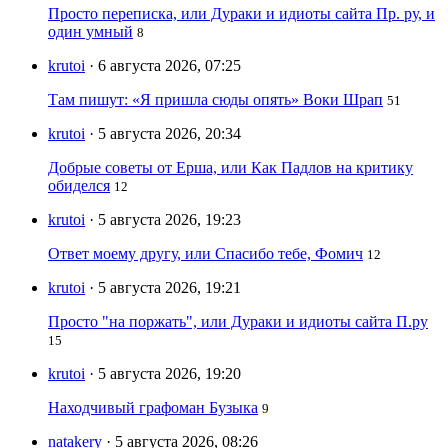
Просто переписка, или Дураки и идиоты сайта Пр. ру, и
один умный
8
krutoi
· 6 августа 2026, 07:25
Там пишут: «Я пришла сюды опять» Воки Шрап
51
krutoi
· 5 августа 2026, 20:34
Добрые советы от Ерша, или Как Падлов на критику
обиделся
12
krutoi
· 5 августа 2026, 19:23
Ответ моему другу, или Спасибо тебе, Фомич
12
krutoi
· 5 августа 2026, 19:21
Просто "на поржать", или Дураки и идиоты сайта П.ру
15
krutoi
· 5 августа 2026, 19:20
Находчивый графоман Бузыка
9
natakery
· 5 августа 2026, 08:26