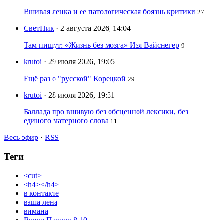
Вшивая ленка и ее патологическая боязнь критики
27
СветНик
· 2 августа 2026, 14:04
Там пишут: «Жизнь без мозга» Изя Вайснегер
9
krutoi
· 29 июля 2026, 19:05
Ещё раз о "русской" Корецкой
29
krutoi
· 28 июля 2026, 19:31
Баллада про вшивую без обсценной лексики, без
единого матерного слова
11
Весь эфир
·
RSS
Теги
<cut>
<h4></h4>
в контакте
ваша лена
вимана
Вовка Павлов 8-10