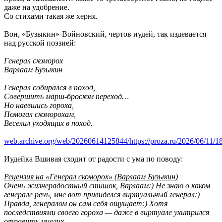
даже на удобрение.
Со стихами такая же херня.
Вон, «Бузыкин»-Войновский, чертов иудей, так издевается
над русской поэзией:
Генерал скоморох
Варлаам Бузыкин
Генерал собирался в поход,
Совершить марш-броском переход…
Но наевшись гороха,
Помогал скоморохам,
Веселил уходящих в поход.
web.archive.org/web/20260614125844/https://proza.ru/2026/06/11/1
Иудейка Вшивая сходит от радости с ума по поводу:
Рецензия на «Генерал скоморох» (Варлаам Бузыкин)
Очень жизнерадостный стишок, Варлаам:) Не знаю о каком
генерале речь, мне вот привиделся виртуальный генерал:)
Правда, генералом он сам себя ощущает:) Хотя
последствиями своего гороха — даже в виртуале ухитрился
отравить многих.