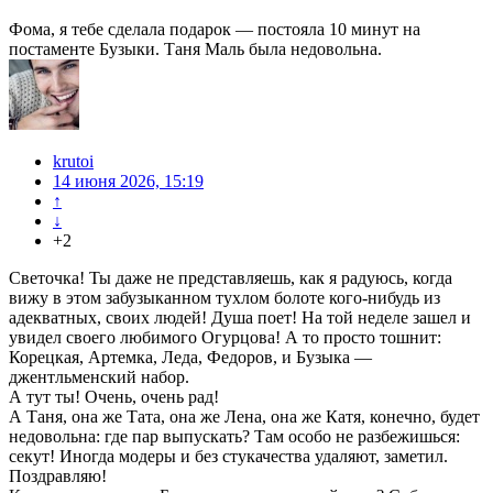
Фома, я тебе сделала подарок — постояла 10 минут на
постаменте Бузыки. Таня Маль была недовольна.
krutoi
14 июня 2026, 15:19
↑
↓
+2
Светочка! Ты даже не представляешь, как я радуюсь, когда
вижу в этом забузыканном тухлом болоте кого-нибудь из
адекватных, своих людей! Душа поет! На той неделе зашел и
увидел своего любимого Огурцова! А то просто тошнит:
Корецкая, Артемка, Леда, Федоров, и Бузыка —
джентльменский набор.
А тут ты! Очень, очень рад!
А Таня, она же Тата, она же Лена, она же Катя, конечно, будет
недовольна: где пар выпускать? Там особо не разбежишься:
секут! Иногда модеры и без стукачества удаляют, заметил.
Поздравляю!