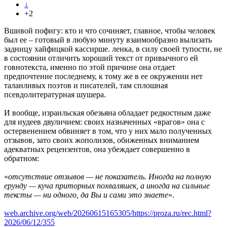
↓
+2
Вшивой пофигу: кто и что сочиняет, главное, чтобы человек
был ее – готовый в любую минуту взаимообразно вылизать
задницу хайфицкой кассирше. ленка, в силу своей тупости, не
в состоянии отличить хороший текст от привычного ей
говнотекста, именно по этой причине она отдает
предпочтение последнему, к тому же в ее окружении нет
таланливых поэтов и писателей, там сплошная
псевдолитературная шушера.
И вообще, израильская обезьяна обладает редкостным даже
для иудеев двуличием: своих назначенных «врагов» она с
остервенением обвиняет в том, что у них мало полученных
отзывов, зато своих жополизов, обиженных вниманием
адекватных рецензентов, она убеждает совершенно в
обратном:
«
отсутствие отзывов — не показатель. Иногда на полную
ерунду — куча приторных похваляшек, а иногда на сильные
тексты — ни одного, да Вы и сами это знаете
».
web.archive.org/web/20260615165305/https://proza.ru/rec.html?
2026/06/12/355