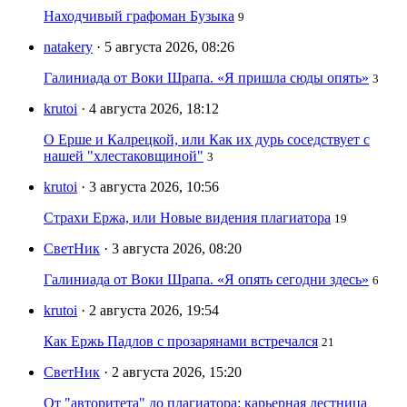
Находчивый графоман Бузыка
9
natakery
· 5 августа 2026, 08:26
Галиниада от Воки Шрапа. «Я пришла сюды опять»
3
krutoi
· 4 августа 2026, 18:12
О Ерше и Калрецкой, или Как их дурь соседствует с
нашей "хлестаковщиной"
3
krutoi
· 3 августа 2026, 10:56
Страхи Ержа, или Новые видения плагиатора
19
СветНик
· 3 августа 2026, 08:20
Галиниада от Воки Шрапа. «Я опять сегодни здесь»
6
krutoi
· 2 августа 2026, 19:54
Как Ержь Падлов с прозарянами встречался
21
СветНик
· 2 августа 2026, 15:20
От "авторитета" до плагиатора: карьерная лестница