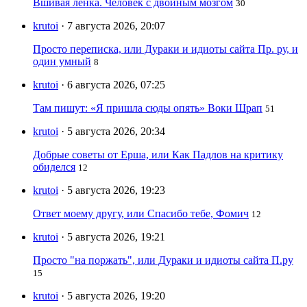
Вшивая ленка. Человек с двойным мозгом
30
krutoi
· 7 августа 2026, 20:07
Просто переписка, или Дураки и идиоты сайта Пр. ру, и
один умный
8
krutoi
· 6 августа 2026, 07:25
Там пишут: «Я пришла сюды опять» Воки Шрап
51
krutoi
· 5 августа 2026, 20:34
Добрые советы от Ерша, или Как Падлов на критику
обиделся
12
krutoi
· 5 августа 2026, 19:23
Ответ моему другу, или Спасибо тебе, Фомич
12
krutoi
· 5 августа 2026, 19:21
Просто "на поржать", или Дураки и идиоты сайта П.ру
15
krutoi
· 5 августа 2026, 19:20