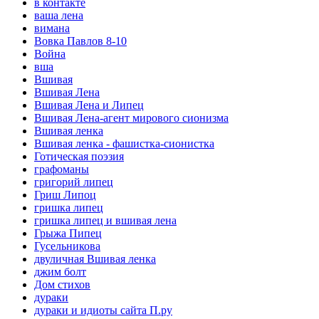
в контакте
ваша лена
вимана
Вовка Павлов 8-10
Война
вша
Вшивая
Вшивая Лена
Вшивая Лена и Липец
Вшивая Лена-агент мирового сионизма
Вшивая ленка
Вшивая ленка - фашистка-сионистка
Готическая поэзия
графоманы
григорий липец
Гриш Липоц
гришка липец
гришка липец и вшивая лена
Грыжа Пипец
Гусельникова
двуличная Вшивая ленка
джим болт
Дом стихов
дураки
дураки и идиоты сайта П.ру