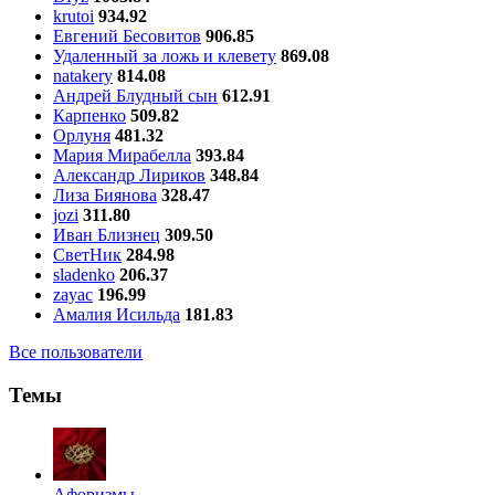
krutoi
934.92
Евгений Бесовитов
906.85
Удаленный за ложь и клевету
869.08
natakery
814.08
Андрей Блудный сын
612.91
Карпенко
509.82
Орлуня
481.32
Мария Мирабелла
393.84
Александр Лириков
348.84
Лиза Биянова
328.47
jozi
311.80
Иван Близнец
309.50
СветНик
284.98
sladenko
206.37
zayac
196.99
Амалия Исильда
181.83
Все пользователи
Темы
Aфоризмы