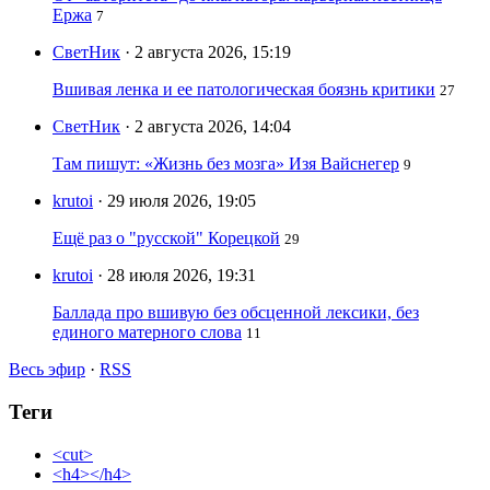
Ержа
7
СветНик
· 2 августа 2026, 15:19
Вшивая ленка и ее патологическая боязнь критики
27
СветНик
· 2 августа 2026, 14:04
Там пишут: «Жизнь без мозга» Изя Вайснегер
9
krutoi
· 29 июля 2026, 19:05
Ещё раз о "русской" Корецкой
29
krutoi
· 28 июля 2026, 19:31
Баллада про вшивую без обсценной лексики, без
единого матерного слова
11
Весь эфир
·
RSS
Теги
<cut>
<h4></h4>