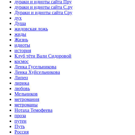
дураки и идиоты сайта Пру
дураки и идиоты сайта С.ру
Дураки и идиоты сайта Сру
дух
Душа
жидовская ложь
жиды
Жизнь
идиоты
история
Клуб тёти Вали Сидоровой
космос
Ленка Гусельникова
Ленка Хуйсельникова
Липец
лирика
любовь
Мельников
метромания
метроманы
Нотаха Темофеева
проза
путен
Путь
Россия