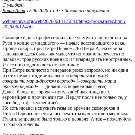
С улыбкой,
Ваша Лена
12.06.2026 13:47 • Заявить о нарушении
web.archive.org/web/20260614125841/https://proza.ru/rec.html?
2026/06/12/450
Скоморохи, как профессиональные увеселители, исчезли на
Руси в конце семнадцатого — начале восемнадцатого века.
Проще говоря, при Петре Первом. До Петра Алексеевича
генералов здесь было так мало, что их можно перечесть по
пальцам: трое русских военных и четырнадцать иностранных.
И все они подчинялись полковникам.
При Петре количество генералов резко возросло, но ни один
из них не мог индивидуально «
собираться в поход,
совершить марш-броском переход
» («
совершить марш
броском переход
» — дичайшая, корявейшая фраза).
Далее, блюда из гороха – популярнейшая пища всех
европейцев и прочих азиатов. Пердят после нее только те, у
кого беда с флатулленцией.
Но есть нюанс: испускать газы во времена скоморохов и
Петра Первого не считалось чем-то зазорным или смешным.
Пукать запрещено было только в церквях. А так – пожалуйста
и сколько хочешь.