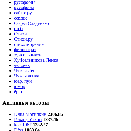
русофобия
русофобы
сайт с.ру
сердце
Софья Сладенько
стеб
Стихи
Стихи.ру
стихотворение
философия
хуйсельникова
Хуйсельникова Ленка
человек
Чужая Лена
Чужая ленка
юар. пуй
юмор
ёрш
Активные авторы
Юша Могилкин
2306.86
Говард Уткин
1837.46
koss1967
1332.27
Dfyz
1063.84