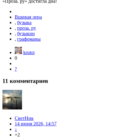
«Проза. ру» достигла дна!
Вшивая лена
,
бузыка
,
проза. ру
,
бузыкин
,
графоманы
krutoi
0
?
11
комментариев
СветНик
14 июня 2026, 14:57
↓
+2