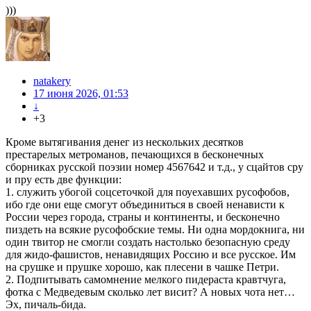
)))
natakery
17 июня 2026, 01:53
↓
+3
Кроме вытягивания денег из нескольких десятков
престарелых метроманов, печающихся в бесконечных
сборниках русской поэзии номер 4567642 и т.д., у сцайтов сру
и пру есть две функции:
1. служить убогой соцсеточкой для поуехавших русофобов,
ибо где они еще смогут объединиться в своей ненависти к
России через города, страны и континенты, и бесконечно
пиздеть на всякие русофобские темы. Ни одна мордокнига, ни
один твитор не смогли создать настолько безопасную среду
для жидо-фашистов, ненавидящих Россию и все русское. Им
на срушке и прушке хорошо, как плесени в чашке Петри.
2. Подпитывать самомнение мелкого пидераста кравтчуга,
фотка с Медведевым сколько лет висит? А новых чота нет…
Эх, пичаль-бида.