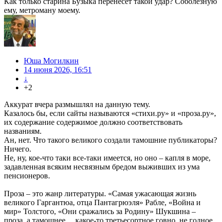
Как только старина Бузыка перенесет такой удар? Соболезную
ему, метроману моему.
Юша Могилкин
14 июня 2026, 16:51
↓
+2
Аккурат вчера размышлял на данную тему.
Казалось бы, если сайты называются «стихи.ру» и «проза.ру»,
их содержание содержимое должно соответствовать
названиям.
Ан, нет. Что такого великого создали тамошние публикаторы?
Ничего.
Не, ну, кое-что таки все-таки имеется, но оно – капля в море,
задавленная всяким несвязным бредом выживших из ума
пенсионеров.
Проза – это жанр литературы. «Самая ужасающая жизнь
великого Гаргантюа, отца Пантагрюэля» Рабле, «Война и
мир» Толстого, «Они сражались за Родину» Шукшина –
проза, а тамошнее… какое-то третьесортное говно, не годное