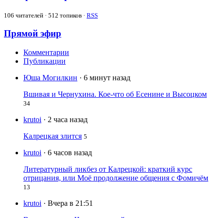
106
читателей · 512 топиков ·
RSS
Прямой эфир
Комментарии
Публикации
Юша Могилкин
· 6 минут назад
Вшивая и Чернухина. Кое-что об Есенине и Высоцком
34
krutoi
· 2 часа назад
Калрецкая злится
5
krutoi
· 6 часов назад
Литературный ликбез от Калрецкой: краткий курс
отрицания, или Моё продолжение общения с Фомичём
13
krutoi
· Вчера в 21:51