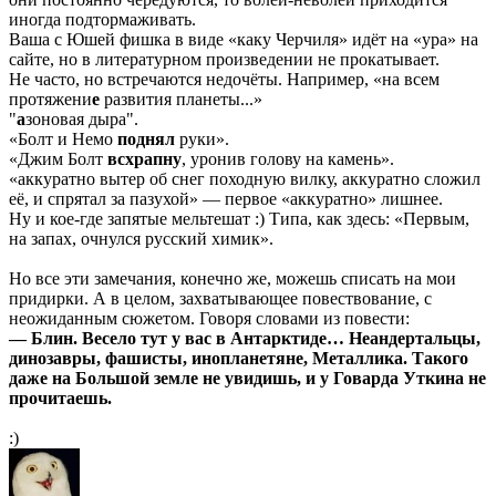
иногда подтормаживать.
Ваша с Юшей фишка в виде «каку Черчиля» идёт на «ура» на
сайте, но в литературном произведении не прокатывает.
Не часто, но встречаются недочёты. Например, «на всем
протяжени
е
развития планеты...»
"
а
зоновая дыра".
«Болт и Немо
поднял
руки».
«Джим Болт
всхрапну
, уронив голову на камень».
«аккуратно вытер об снег походную вилку, аккуратно сложил
её, и спрятал за пазухой» — первое «аккуратно» лишнее.
Ну и кое-где запятые мельтешат :) Типа, как здесь: «Первым,
на запах, очнулся русский химик».
Но все эти замечания, конечно же, можешь списать на мои
придирки. А в целом, захватывающее повествование, с
неожиданным сюжетом. Говоря словами из повести:
— Блин. Весело тут у вас в Антарктиде… Неандертальцы,
динозавры, фашисты, инопланетяне, Металлика. Такого
даже на Большой земле не увидишь, и у Говарда Уткина не
прочитаешь.
:)