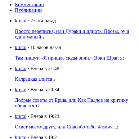
Комментарии
Публикации
krutoi
· 2 часа назад
Просто переписка, или Дураки и идиоты Прозы. ру и
один умный
2
krutoi
· 10 часов назад
Там пишут: «Я пришла сюды опять» Воки Шрап
51
krutoi
· Вчера в 21:48
Калрецкая злится
3
krutoi
· Вчера в 20:34
Добрые советы от Ерша, или Как Падлов на критику
обиделся
12
krutoi
· Вчера в 19:23
Ответ моему другу, или Спасибо тебе, Фомич
12
krutoi
· Вчера в 19:21