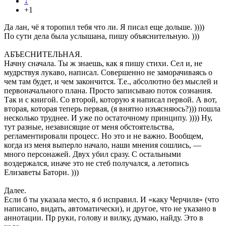
↓
+1
Да лан, чё я торопил тебя что ли. Я писал еще дольше. ))))
По сути дела была услышана, пишу объяснительную. )))
АБЪЕСНИТЕЛЬНАЯ.
Начну сначала. Ты ж знаешь, как я пишу стихи. Сел и, не
мудрствуя лукаво, написал. Совершенно не заморачиваясь о
чем там будет, и чем закончится. Т.е., абсолютно без мыслей и
первоначального плана. Просто записываю поток сознания.
Так и с книгой. Со второй, которую я написал первой. А вот,
вторая, которая теперь первая, (я внятно изъясняюсь?))) пошла
несколько труднее. И уже по остаточному принципу. )))) Ну,
тут разные, независящие от меня обстоятельства,
регламентировали процесс. Но это и не важно. Вообщем,
когда из меня выперло начало, наши мнения сошлись, —
много персонажей. Двух убил сразу. С остальными
воздержался, иначе это не стеб получался, а летопись
Елизаветы Батори. )))
Далее.
Если б ты указала место, я б исправил. И «каку Черчиля» (что
написано, видать, автоматически), и другое, что не указано в
аннотации. Пр руки, голову и вилку, думаю, найду. Это в