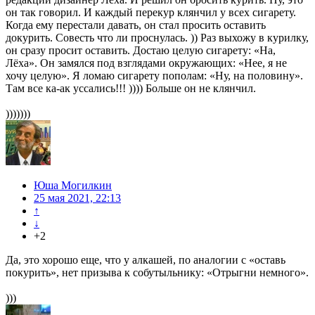
он так говорил. И каждый перекур клянчил у всех сигарету.
Когда ему перестали давать, он стал просить оставить
докурить. Совесть что ли проснулась. )) Раз выхожу в курилку,
он сразу просит оставить. Достаю целую сигарету: «На,
Лёха». Он замялся под взглядами окружающих: «Нее, я не
хочу целую». Я ломаю сигарету пополам: «Ну, на половину».
Там все ка-ак уссались!!! )))) Больше он не клянчил.
)))))))
Юша Могилкин
25 мая 2021, 22:13
↑
↓
+2
Да, это хорошо еще, что у алкашей, по аналогии с «оставь
покурить», нет призыва к собутыльнику: «Отрыгни немного».
)))