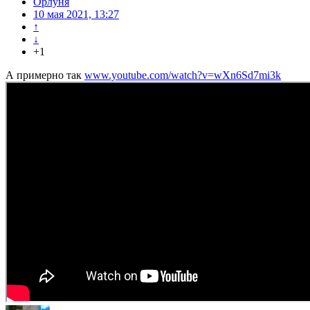
Орлуня
10 мая 2021, 13:27
↑
↓
+1
А примерно так
www.youtube.com/watch?v=wXn6Sd7mi3k