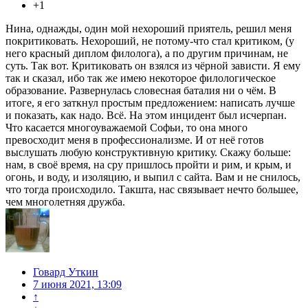
+1
Нина, однажды, один мой нехороший приятель, решил меня
покритиковать. Нехороший, не потому-что стал критиком, (у
него красный диплом филолога), а по другим причинам, не
суть. Так вот. Критиковать он взялся из чёрной зависти. Я ему
так и сказал, ибо так же имею некоторое филологическое
образование. Развернулась словесная баталия ни о чём. В
итоге, я его заткнул простым предложением: написать лучше
и показать, как надо. Всё. На этом инцидент был исчерпан.
Что касается многоуважаемой Софьи, то она много
превосходит меня в профессионализме. И от неё готов
выслушать любую конструктивную критику. Скажу больше:
нам, в своё время, на сру пришлось пройти и рим, и крым, и
огонь, и воду, и изоляцию, и выпил с сайта. Вам и не снилось,
что тогда происходило. Такшта, нас связывает нечто большее,
чем многолетняя дружба.
Говард Уткин
7 июня 2021, 13:09
↑