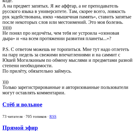
коде.
А на предмет запятых. Я же аффтар, а не преподаватель
русского языка в университете. Там, скорее всего, ловкость
рук задействована, имхо «мышечная память», ставить запятые
после некоторых слов или местоимений. Это моя болезнь.
))))))
Не понял про недочёты, чем тебя не устроила «озоновая
дыра» и «на всем протяжении развития планеты...»?
P.S. С ответом можешь не торопиться. Мне тут надо отлететь
на пару недель за свежими впечатлениями и на саммит с
Юшей Могилкиным по обмену мыслями и предметами разной
степени необходимости.
По прилёту, обязательно займусь.
))))
Только зарегистрированные и авторизованные пользователи
могут оставлять комментарии.
Стёб и вольное
73
читателя · 705 топиков ·
RSS
Прямой эфир