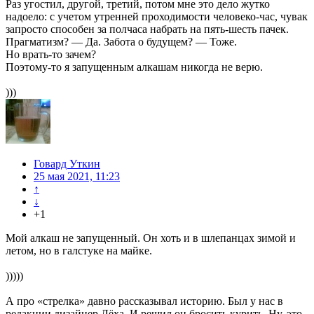
Раз угостил, другой, третий, потом мне это дело жутко
надоело: с учетом утренней проходимости человеко-час, чувак
запросто способен за полчаса набрать на пять-шесть пачек.
Прагматизм? — Да. Забота о будущем? — Тоже.
Но врать-то зачем?
Поэтому-то я запущенным алкашам никогда не верю.
)))
Говард Уткин
25 мая 2021, 11:23
↑
↓
+1
Мой алкаш не запущенный. Он хоть и в шлепанцах зимой и
летом, но в галстуке на майке.
)))))
А про «стрелка» давно рассказывал историю. Был у нас в
редакции дизайнер Лёха. И решил он бросить курить. Ну, это