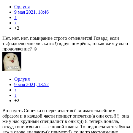
Орлуня
9 мая 2021, 18:46
↑
↓
+2
Нет, нет, нет, помирание строго отменяется! Говард, если
ты(надоело мне «выкать»!) вдруг помрёшь, то как же я узнаю
продолжение? ☺
Орлуня
9 мая 2021, 18:52
↑
↓
+2
Вот пусть Сонечка и перечитает всё внимательнейшим
образом и в каждой части поищет опечатки(а они есть!!!), она
же у нас крупный специалист в оных))) Я теперь поняла,
откуда они взялись — с новой клавы. То недопечатается буква
«т» в слове «падают»(к примеру!), то не то местоимение