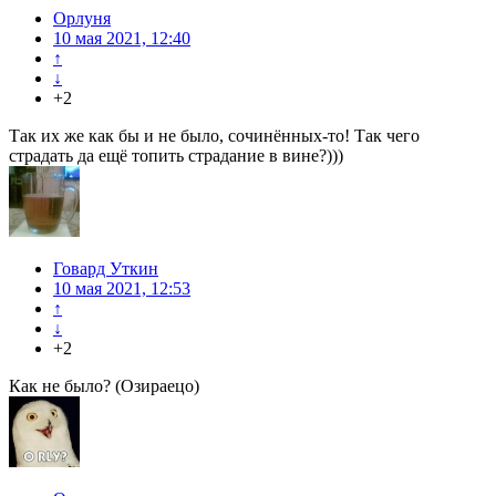
Орлуня
10 мая 2021, 12:40
↑
↓
+2
Так их же как бы и не было, сочинённых-то! Так чего
страдать да ещё топить страдание в вине?)))
Говард Уткин
10 мая 2021, 12:53
↑
↓
+2
Как не было? (Озираецо)