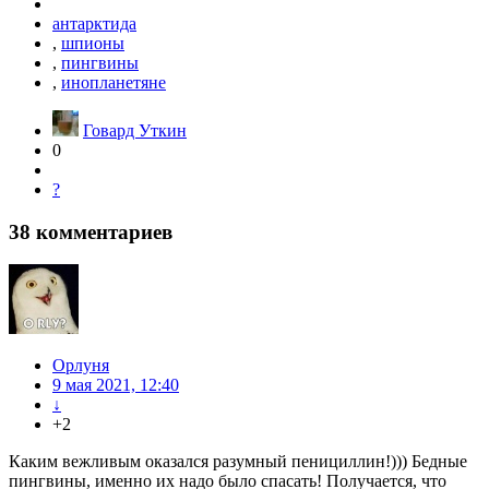
антарктида
,
шпионы
,
пингвины
,
инопланетяне
Говард Уткин
0
?
38
комментариев
Орлуня
9 мая 2021, 12:40
↓
+2
Каким вежливым оказался разумный пенициллин!))) Бедные
пингвины, именно их надо было спасать! Получается, что