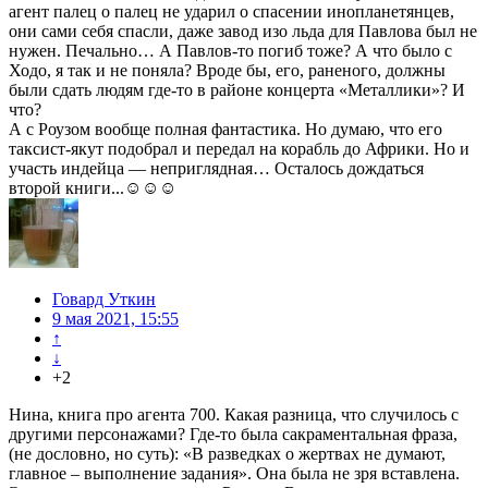
агент палец о палец не ударил о спасении инопланетянцев,
они сами себя спасли, даже завод изо льда для Павлова был не
нужен. Печально… А Павлов-то погиб тоже? А что было с
Ходо, я так и не поняла? Вроде бы, его, раненого, должны
были сдать людям где-то в районе концерта «Металлики»? И
что?
А с Роузом вообще полная фантастика. Но думаю, что его
таксист-якут подобрал и передал на корабль до Африки. Но и
участь индейца — неприглядная… Осталось дождаться
второй книги...☺☺☺
Говард Уткин
9 мая 2021, 15:55
↑
↓
+2
Нина, книга про агента 700. Какая разница, что случилось с
другими персонажами? Где-то была сакраментальная фраза,
(не дословно, но суть): «В разведках о жертвах не думают,
главное – выполнение задания». Она была не зря вставлена.