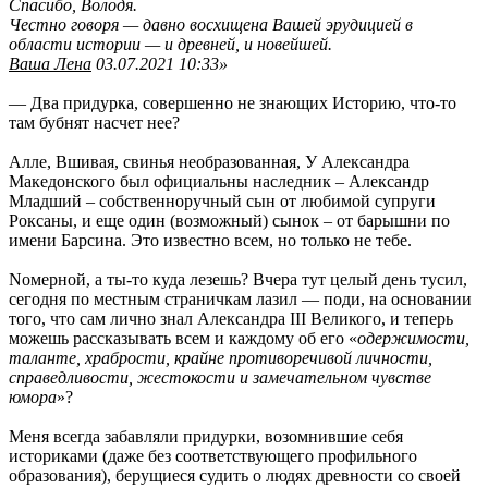
Спасибо, Володя.
Честно говоря — давно восхищена Вашей эрудицией в
области истории — и древней, и новейшей.
Ваша Лена
03.07.2021 10:33»
— Два придурка, совершенно не знающих Историю, что-то
там бубнят насчет нее?
Алле, Вшивая, свинья необразованная, У Александра
Македонского был официальны наследник – Александр
Младший – собственноручный сын от любимой супруги
Роксаны, и еще один (возможный) сынок – от барышни по
имени Барсина. Это известно всем, но только не тебе.
Nомерной, а ты-то куда лезешь? Вчера тут целый день тусил,
сегодня по местным страничкам лазил — поди, на основании
того, что сам лично знал Александра III Великого, и теперь
можешь рассказывать всем и каждому об его «
одержимости,
таланте, храбрости, крайне противоречивой личности,
справедливости, жестокости и замечательном чувстве
юмора
»?
Меня всегда забавляли придурки, возомнившие себя
историками (даже без соответствующего профильного
образования), берущиеся судить о людях древности со своей