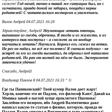
сюжет!
Год назад, точно в такой же ситуации был, но с
галчатами, правда домой не забирал, пощадил нервы
родителей! С читательским восторгом и уважением.
Валов Андрей 04.07.2021 16:24
Здравствуйте, Андрей!
Неумеющие летать птенцы,
выпавшие из гнезда, обречены. Я тогда и из жалости, и из
интереса так поступил – а сможет ли он вообще
научиться летать? Научился. Кормил его, сажал на ветки.
Не раз он падал, но всё же полетел! Я сначала подумал – не
ястреб ли его из гнезда выхватил, да обронил под натиском
родителей. Но ран от когтей на нём не было. Эксперимент
закончился удачно!
Спасибо, Андрей!
Владимир Павлов 8 04.07.2021 16:33 “ ©
Где ты Паниковский? Твой кумир Валов дает жару!
Херли, конечно это не Падлов, это философ Кант! Давай ка
Моника завой о наглой хупце проклятого Пшенова!
Заклейми его позором, ибо Андрей Валентиенко даже
написал какую-то статью о физике, которую, правда не
Падлов-Валов спиздил в Википедии и тупо скопировал!