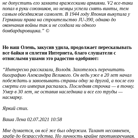
не допустить его захвата вражескими армиями. V2 все-таки
попал в руки союзников, но немцы успели снять винты, тем
самым обездвижив самолет. В 1944 году Япония выкупила у
Германии права на строительство JU-390, однако до
окончания войны так и не создала ни одного
бомбардировщика.” ©
Но наш Олень, закусив удила, продолжает пересказывать
все байки и сплетни Интернета, благо слушатели с
отвислыми ушами это радостно одобряют:
“Интересно рассказали, Володя. Захотелось перечитать
биографию Александра Великого. Он ведь уже в 20 лет начал
побеждать и завоевывать страны одну за другой, а после его
смерти его империя распалась. Последняя строчка — в точку.
Умер в 30 лет, не оставив наследника и все его труды —
насмарку.
Яркий стих.
Ваша Лена 02.07.2021 10:58
Мне думается, он всё же был одержим. Талант несомненен,
храбр до безрассудства. Но личность крайне противоречивая.