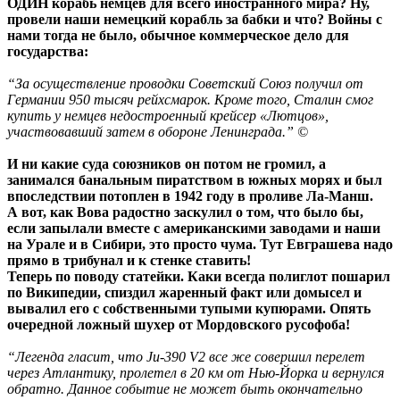
ОДИН корабь немцев для всего иностранного мира? Ну,
провели наши немецкий корабль за бабки и что? Войны с
нами тогда не было, обычное коммерческое дело для
государства:
“За осуществление проводки Советский Союз получил от
Германии 950 тысяч рейхсмарок. Кроме того, Сталин смог
купить у немцев недостроенный крейсер «Лютцов»,
участвовавший затем в обороне Ленинграда.” ©
И ни какие суда союзников он потом не громил, а
занимался банальным пиратством в южных морях и был
впоследствии потоплен в 1942 году в проливе Ла-Манш.
А вот, как Вова радостно заскулил о том, что было бы,
если запылали вместе с американскими заводами и наши
на Урале и в Сибири, это просто чума. Тут Евграшева надо
прямо в трибунал и к стенке ставить!
Теперь по поводу статейки. Каки всегда полиглот пошарил
по Википедии, спиздил жаренный факт или домысел и
вывалил его с собственными тупыми купюрами. Опять
очередной ложный шухер от Мордовского русофоба!
“Легенда гласит, что Ju-390 V2 все же совершил перелет
через Атлантику, пролетел в 20 км от Нью-Йорка и вернулся
обратно. Данное событие не может быть окончательно