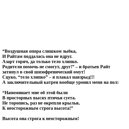
“Воздушная опора слишком зыбка,
И Райтам поддалась она не вдруг.
Азарт горяч, да только тело хлипко.
Родители помочь не смогут, друг!” – и братьев Райт
затянул в свой шизофренический омут!
Сцуко, “тело хлипко” – я плакал навзрыд!!!
А заключительный катрен вообще уронил меня на пол:
“Напоминает мне об этой были
В просторных высях птичья суета.
Не торопись, раз не окрепли крылья,
К неосторожным строга высота!”
Высота она строга к неосторожным!