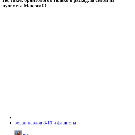
Не, таких орнитологов только в расход, за селом из
пулемета Максим!!!
вован павлов 8-10 и фашисты