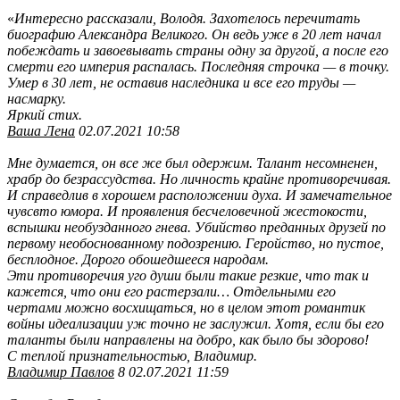
«
Интересно рассказали, Володя. Захотелось перечитать
биографию Александра Великого. Он ведь уже в 20 лет начал
побеждать и завоевывать страны одну за другой, а после его
смерти его империя распалась. Последняя строчка — в точку.
Умер в 30 лет, не оставив наследника и все его труды —
насмарку.
Яркий стих.
Ваша Лена
02.07.2021 10:58
Мне думается, он все же был одержим. Талант несомненен,
храбр до безрассудства. Но личность крайне противоречивая.
И справедлив в хорошем расположении духа. И замечательное
чувсвто юмора. И проявления бесчеловечной жестокости,
вспышки необузданного гнева. Убийство преданных друзей по
первому необоснованному подозрению. Геройство, но пустое,
бесплодное. Дорого обошедшееся народам.
Эти противоречия уго души были такие резкие, что так и
кажется, что они его растерзали… Отдельными его
чертами можно восхищаться, но в целом этот романтик
войны идеализации уж точно не заслужил. Хотя, если бы его
таланты были направлены на добро, как было бы здорово!
С теплой признательностью, Владимир.
Владимир Павлов
8 02.07.2021 11:59