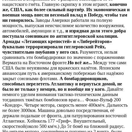
нацистского гнёта. Главную скрипку в этом играют,
конечно
же, США, как более сильный партнёр
.
Их экономическая и
военная мощь внесли весомый вклад в Победу, чтобы там
ни говорилось.
Заводы Америки работали на полную
мощность, выпуская неисчислимое количество вооружения,
автомобилей, амуниции и т.д.,
и изрядная доля этого добра
поступала союзникам по антигитлеровской коалиции.
Армады «Летающих крепостей» и «Либерейторов»
буквально терроризировали гитлеровский Рейх,
чувствительно поубавив у него сил.
Разумеется, нельзя
сравнивать эти бомбардировки по значению с поражениями
Вермахта на Восточном фронте.
Но всё же...
Между тем сами
США были неуязвимы для вражеских налётов. Японским
авианосцам путь к американскому побережью был надёжно
закрыт союзными флотами.
А бомбардировщиков,
способных перелететь Атлантику и вернуться домой, не
было не только у немцев, но и вообще ни у кого.
Давайте
немного уделим внимания тактико-техническим данным
тогдашних тяжёлых бомбовозов врага… Фокке-Вульф 200
«Кондор». Четыре мотора, скорость менее 400км\ч. Дальность
не более 3000км. Машина довольно посредственная, её
держали подальше от фронта, для патрулирования восточной
Атлантики. Хейнкель 177 «Гриф». Внушительный,
скоростной(около 500 км\ч.) До 5т бомб на ближний радиус.
Но четыре мотора, соединённые попарно на 2 винта, были