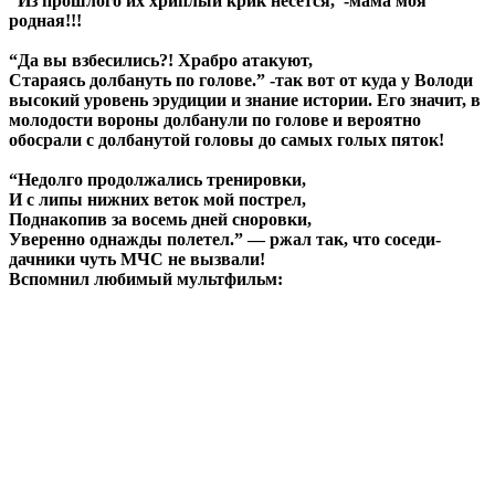
“Из прошлого их хриплый крик несётся,”-мама моя
родная!!!
“Да вы взбесились?! Храбро атакуют,
Стараясь долбануть по голове.” -так вот от куда у Володи
высокий уровень эрудиции и знание истории. Его значит, в
молодости вороны долбанули по голове и вероятно
обосрали с долбанутой головы до самых голых пяток!
“Недолго продолжались тренировки,
И с липы нижних веток мой пострел,
Поднакопив за восемь дней сноровки,
Уверенно однажды полетел.” — ржал так, что соседи-
дачники чуть МЧС не вызвали!
Вспомнил любимый мультфильм: