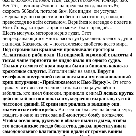
около 6500км, потолок 11км, скорость 600км\ч. Юнкерс 390.
Вес 75т, грузоподъёмность на предельную дальность 8т,
скорость 505км\ч, потолок 6км. Как видим, он уступал
американцу по скорости и особенно высотности, солидно
превосходя во всём остальном. Вернёмся к легенде о полёте к
Нью-Йорку, которая запросто может быть правдой…
Шесть могучих моторов мерно гудят. Этот
непрекращающийся много часов гул буквально въелся в души
экипажа. Казалось, он – неотъемлемое свойство всего мира.
Под огромными крыльями проплывали просторы
Атлантики в ряби волн. На видимой, огромной с высоты 4
тыс.м чаше горизонта не видно было ни одного судна.
Только у самого её края видны были в бинокль какие-то
крохотные силуэты
. Исполин шёл на запад.
Вдруг в
телефонах внутренней связи послышался взволнованный
крик штурмана: «Приближаемся к Нью-Йорку!».
От этого
крика у всех десяти членов экипажа сердца учащённо
забились, кто имел бинокли, приникли к ним.
В ясных кругах
цейсовской оптики показался, медленно вырастая, густой
частокол зданий. И среди них рвались в вышину они,
знаменитые небоскрёбы.
Вот сейчас бы лечь на боевой курс,
всадить в одно из этих зданий-монстров бомбу потяжелее.
Чтобы осело оно, рухнуло в облаке пыли и дыма, чтобы
это исполинское гнездо богатства, джаза, проституции и
самодовольного благополучия вдали от громов войны