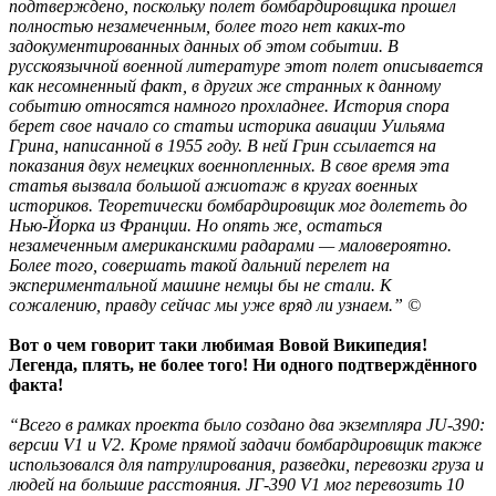
подтверждено, поскольку полет бомбардировщика прошел
полностью незамеченным, более того нет каких-то
задокументированных данных об этом событии. В
русскоязычной военной литературе этот полет описывается
как несомненный факт, в других же странных к данному
событию относятся намного прохладнее. История спора
берет свое начало со статьи историка авиации Уильяма
Грина, написанной в 1955 году. В ней Грин ссылается на
показания двух немецких военнопленных. В свое время эта
статья вызвала большой ажиотаж в кругах военных
историков. Теоретически бомбардировщик мог долететь до
Нью-Йорка из Франции. Но опять же, остаться
незамеченным американскими радарами — маловероятно.
Более того, совершать такой дальний перелет на
экспериментальной машине немцы бы не стали. К
сожалению, правду сейчас мы уже вряд ли узнаем.” ©
Вот о чем говорит таки любимая Вовой Википедия!
Легенда, плять, не более того! Ни одного подтверждённого
факта!
“Всего в рамках проекта было создано два экземпляра JU-390:
версии V1 и V2. Кроме прямой задачи бомбардировщик также
использовался для патрулирования, разведки, перевозки груза и
людей на большие расстояния. JГ-390 V1 мог перевозить 10