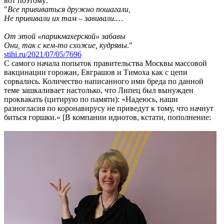
вот поэтому:
"
Все прививаться дружно пошагали,
Не прививали их там – завивали.…
От этой «парикмахерской» забавы
Они, так с кем-то схожие, кудрявы
."
stihi.ru/2021/07/05/7696
С самого начала попыток правительства Москвы массовой
вакцинации горожан, Евграшов и Тимоха как с цепи
сорвались. Количество написанного ими бреда по данной
теме зашкаливает настолько, что Липец был вынужден
проквакать (цитирую по памяти): «Надеюсь, наши
разногласия по коронавирусу не приведут к тому, что начнут
биться горшки.» [В компании идиотов, кстати, пополнение: