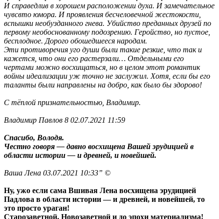
И справедлив в хорошем расположении духа. И замечательное
чувсвто юмора. И проявления бесчеловечной жестокости,
вспышки необузданного гнева. Убийство преданных друзей по
первому необоснованному подозрению. Геройство, но пустое,
бесплодное. Дорого обошедшееся народам.
Эти противоречия уго души были такие резкие, что так и
кажется, что они его растерзали… Отдельными его
чертами можно восхищаться, но в целом этот романтик
войны идеализации уж точно не заслужил. Хотя, если бы его
таланты были направлены на добро, как было бы здорово!
С тёплой признательностью, Владимир.
Владимир Павлов 8 02.07.2021 11:59
Спасибо, Володя.
Честно говоря — давно восхищена Вашей эрудицией в
области истории — и древней, и новейшей.
Ваша Лена 03.07.2021 10:33” ©
Ну, ужо если сама Вшивая Лена восхищена эрудицией
Падлова в области истории — и древней, и новейшей, то
это просто ураган!
Старозаветной, Новозаветной и до эпохи материализма!