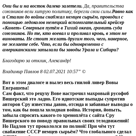
Они бы и на восток далеко залетели.
Да, правительства
союзников вели хитрую политику, берегли свои силы.
Равно как
и Сталин до войны снабжал немцев сырьём, проводил с
помощью ледоколов немецкий вспомогательный крейсер
«Комет» Северным путём в Тихий океан, громить суда
союзников. Но те, кто воевал и проливал кровь, в этом не
виноваты. Не стоит желать другим того, чего, наверное,
не желаете себе. Что, если бы одновременно с
американскими запылали бы заводы Урала и Сибири?
Благодарю за отклик, Александр!
Владимир Павлов 8 02.07.2021 10:57” ©
Вот в этом диалоге и вылез весь гнилой ливер Вовы
Евграшева!
Сам факт, что рецуху Вове настрочил махровый русофоб
Вишерский это ладно. Его идиотские выпады супротив
авторов Сру известны давно, отсюда и забавные выводы о
том, как бы пошла холодная война. История, йопыть,
забыла спросить какого-то хреноплёта с сайта Сру
Вишерского по поводу правильных своих телодвижений!
Но Падлов тут прокололся по полной! При чём тут
снабжение СССР немцев сырьём? Что глобального сделал