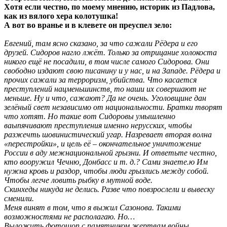
Хотя если честно, по моему мнению, историк из Падлова,
как из вялого хера колотушка!
А вот во вранье и в клевете он преуспел зело:
Евгений, там ясно сказано, за что сажали Рёдера и его
друзей. Сидоров нагло лжёт. Только за отрицание холокоста
никого ещё не посадили, в том числе самого Сидорова. Они
свободно издают свою писанину и у нас, и на Западе. Рёдера и
прочих сажали за терроризм, убийства. Что касается
преступлений нацменьшинств, то наши их совершают не
меньше. Ну и что, сажают? Да не очень. Уголовщине дан
зелёный свет независимо от национальности. Братки творят
что хотят. Но такие вот Сидоровы умышленно
ваыпячивают преступления именно нерусских, чтобы
разжечть шовинистический угар. Назревает вторая волна
«перестройки», и цель её – окончательное уничтожение
России в аду межнациональной грызни. И ответьте честно,
кто вооружил Чечню, Донбасс и т. д.? Сами знаете.ю Им
нужна кровь и раздор, чтобы люди грызлись между собой.
Чтобы легче ловить рыбку в мутной воде.
Скинхеды никуда не делись. Разве что повзрослели и вывеску
сменили.
Меня винят в том, что я выжил Сазонова. Такими
возможностями не располагаю. Но…
Выложить фотошоп с памятником жертвам войны,