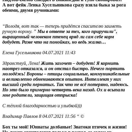
А вот фейк Ленка Хусельникова сразу взяла быка за рога
обеими, двумя ручонками:
“Володя, вот так — теперь придётся спасителю заиметь
ручную ворону.
" Мы в ответе за тех, кого приручили",
выращенный человеком птенец вряд ли сам себе корм
добудет. Разве что на помойках, но ведь жалко…
Елена Гусельникова 04.07.2021 11:43
Здравствуй, Лена!
Жить захочет – добудет! Я кормить
наотрез отказался, и он отстал быстро. Нечего портить
молодёжь! Вороны – птицы социальные, коммуникабельные
и великолепно обмениваются опытом. Интеллект у них
высший среди пернатых. Так что не всё потеряно, надеюсь.
Но это было примерно четверть века назад. Ох и всыпали
мне родители, защищая отпрыска!
С тёплой благодарностью и улыбкой)))
Владимир Павлов 8 04.07.2021 11:56 “ ©
Бох ты мой! Юннаты долбаные! Знатоки птичек и жизни!