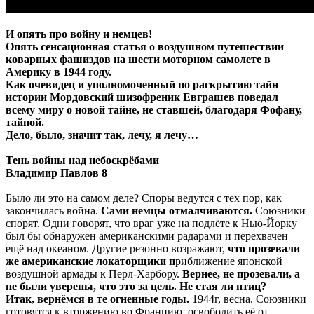
И опять про войну и немцев!
Опять сенсационная статья о воздушном путешествии
коварных фашиздов на шести моторном самолете в
Америку в 1944 году.
Как очевидец и уполномоченный по раскрытию тайн
истории Мордовский шизофреник Евграшев поведал
всему миру о новой тайне, не ставшей, благодаря Фофану,
тайной.
Дело, было, значит так, лечу, я лечу…
Тень войны над небоскрёбами
Владимир Павлов 8
Было ли это на самом деле? Споры ведутся с тех пор, как
закончилась война.
Сами немцы отмалчиваются.
Союзники
спорят. Одни говорят, что враг уже на подлёте к Нью-Йорку
был бы обнаружен американскими радарами и перехвачен
ещё над океаном. Другие резонно возражают,
что прозевали
же американские локаторщики п
риближение японской
воздушной армады к Перл-Харбору.
Вернее, не прозевали, а
не были уверены, что это за цель. Не стая ли птиц?
Итак, вернёмся в те огненные годы.
1944г, весна. Союзники
готовятся к вторжению во Францию, освободить её от