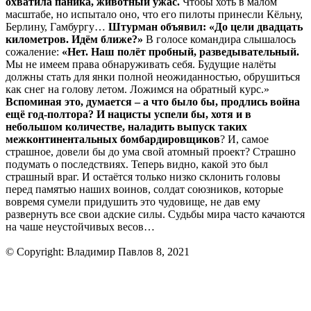
охватила паника, животный ужас.
Чтобы хоть в малом
масштабе, но испытало оно, что его пилоты принесли Кёльну,
Берлину, Гамбургу…
Штурман объявил: «До цели двадцать
километров. Идём ближе?»
В голосе командира слышалось
сожаление:
«Нет. Наш полёт пробный, разведывательный.
Мы не имеем права обнаруживать себя. Будущие налёты
должны стать для янки полной неожиданностью, обрушиться
как снег на голову летом. Ложимся на обратный курс.»
Вспоминая это, думается – а что было бы, продлись война
ещё год-полтора? И нацисты успели бы, хотя и в
небольшом количестве, наладить выпуск таких
межконтинентальных бомбардировщиков
? И, самое
страшное, довели бы до ума свой атомный проект? Страшно
подумать о последствиях. Теперь видно, какой это был
страшный враг. И остаётся только низко склонить головы
перед памятью наших воинов, солдат союзников, которые
вовремя сумели придушить это чудовище, не дав ему
развернуть все свои адские силы. Судьбы мира часто качаются
на чаше неустойчивых весов…
© Copyright: Владимир Павлов 8, 2021