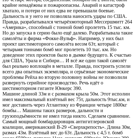
крайне ненадёжны и пожароопасны. Аварий и катастроф
хватало, и потери от них едва не превышали боевые.
Дальность и у него не позволяла наносить удары по США.
Правда, разрабатывался четырёхмоторный Мессершмитт 264
«Америка», способный с тонной бомб пролететь 15 тыс. км.
Но до запуска в серию было ещё далеко. Разрабатывала такие
самолёты и фирма «Фокке-Вульф». Например, у них был
проект шестимоторного самолёта весом 63т, который с
четырьмя тоннами бомб мог пролететь 10 тыс. км. Но
доведение этих проектов было в дымке будущего. К счастью
для США, Урала и Сибири… И всё же один такой самолёт
был реально воплощён в металле. Правда, построить успели
всего два опытных экземпляра, и серьёзные экономические
проблемы Рейха во вторую половину войны не позволили
развернуть серийное производство. Речь идёт о
шестимоторном гиганте Юнкерс 390.
Машине длиной 33м и с размахом крыла 50м. Этот исполин
имел максимальный взлётный вес 75т, дальность 9тыс.км, и
мог доставить через Атлантику из Франции четыре 1800кг
бомбы… Машины таких размеров, дальности и
грузоподъёмности не имел тогда никто. Сделаем сравнение.
Самый мощный бомбардировщик антигитлеровской
коалиции, американский В-29 «Сверхкрепость». Длина 30м,
размах 43м. Взлётный вес до 63т. Дальность с 4,5 т. бомб