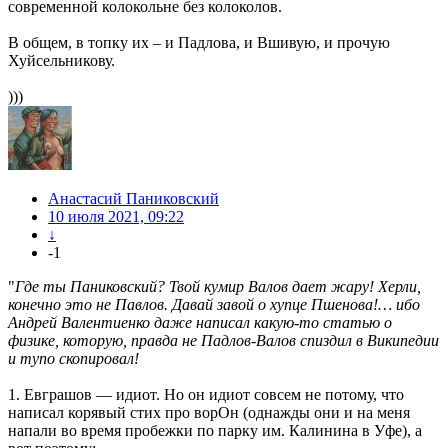
современной колокольне без колоколов.
В общем, в топку их – и Падлова, и Вшивую, и прочую
Хуйсельникову.
)))
Анастасий Паниковский
10 июля 2021, 09:22
↓
-1
"
Где ты Паниковский? Твой кумир Валов дает жару! Херли,
конечно это не Павлов. Давай завой о хупце Пшенова!… ибо
Андрей Валентиенко даже написал какую-то статью о
физике, которую, правда не Падлов-Валов спиздил в Википедии
и тупо скопировал!
1. Евграшов — идиот. Но он идиот совсем не потому, что
написал корявый стих про ворОн (однажды они и на меня
напали во время пробежки по парку им. Калинина в Уфе), а