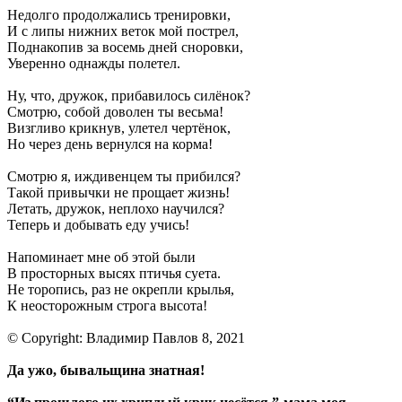
Недолго продолжались тренировки,
И с липы нижних веток мой пострел,
Поднакопив за восемь дней сноровки,
Уверенно однажды полетел.
Ну, что, дружок, прибавилось силёнок?
Смотрю, собой доволен ты весьма!
Визгливо крикнув, улетел чертёнок,
Но через день вернулся на корма!
Смотрю я, иждивенцем ты прибился?
Такой привычки не прощает жизнь!
Летать, дружок, неплохо научился?
Теперь и добывать еду учись!
Напоминает мне об этой были
В просторных высях птичья суета.
Не торопись, раз не окрепли крылья,
К неосторожным строга высота!
© Copyright: Владимир Павлов 8, 2021
Да ужо, бывальщина знатная!