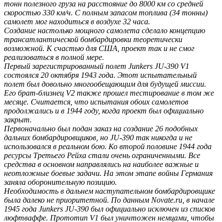
тонн полезного груза на расстояние до 8000 км со средней
скоростью 330 км/ч. С полным запасом топлива (34 тонны)
самолет мог находиться в воздухе 32 часа.
Создание настолько мощного самолета сделало концепцию
трансатлантической бомбардировки теоретически
возможной. К счастью для США, проект так и не смог
реализоваться в полной мере.
Первый зарегистрированный полет Junkers JU-390 V1
состоялся 20 октября 1943 года. Этот испытательный
полет был довольно многообещающим для будущей миссии.
Его брат-близнец V2 также прошел тестирование в том же
месяце. Считается, что испытания обоих самолетов
продолжались и в 1944 году, когда проект был официально
закрыт.
Первоначально был подан заказ на создание 26 подобных
дальних бомбардировщиков, но JU-390 так никогда и не
использовался в реальном бою. Ко второй половине 1944 года
ресурсы Третьего Рейха стали очень ограниченными. Все
средства в основном направлялись на наиболее важные и
неотложные боевые задачи. На этом этапе войны Германия
заняла оборонительную позицию.
Необходимость в дальнем наступательном бомбардировщике
была далеко не приоритетной. По данным Novate.ru, в начале
1945 года Junkers JU-390 был официально исключен из списков
люфтваффе. Прототип V1 был уничтожен немцами, чтобы