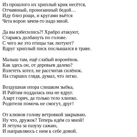
Из прошлого их хриплый крик несётся,
Отчаянный, пронизанный бедой…
Иду близ рощи, и кругами вьётся
Чета ворон зачем-то надо мной.
Да вы взбесились?! Храбро атакуют,
Стараясь долбануть по голове.
С чего же это птицы так лютуют?
Вдруг хриплый писк послышался в траве.
Малыш там, ещё слабый воронёнок.
Как здесь он, от деревьев далеко?
Взлететь хотел, не рассчитав силёнок.
На старших глядя, думал, что легко.
Воздушная опора слишком зыбка,
И Райтам поддалась она не вдруг.
Азарт горяч, да только тело хлипко.
Родители помочь не смогут, друг!
От клювов голову ветровкой закрываю.
Ну что, дружок? Теперь идём со мной!
И летуна за пазуху сажаю,
И направляюсь с ним к себе домой.