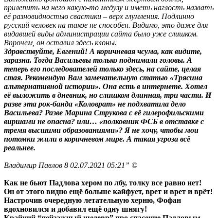
прилепить на него какую-то медузу и иметь наглость назвать
её разновидностью свастики – верх глумления. Подлинно
русский человек на такое не способен. Видимо, это даже для
видавшей виды администрации сайта было уже слишком.
Впрочем, он оставил здесь клоны.
Здравствуйте, Евгений! А коричневая чсума, как видите,
заразна. Тогда Васильевы только поднимали головы. А
теперь его последователей только здесь, на сайте, целая
стая. Рекомендую Вам замечательную статью «Трясина
альтернативной истории». Она есть в интернете. Хотел
её выложить в дневник, но слишком длинная, три части. И
разве эта рок-банда «Коловрат» не подхватила дело
Васильева? Разве Марина Струкова с её гилерофильскими
виршами не опасна? или… «полковник ФСБ в отставке с
тремя высшими образованиями»? Я не хочу, чтобы мои
потомки жили в коричневом мире. А такая угроза всё
реальнее.
Владимир Павлов 8 02.07.2021 05:21” ©
Как не бьют Падлова хером по лбу, толку все равно нет!
Он от этого видно ещё больше кайфует, врет и врет и врёт!
Настрочив очередную летательную херню, Фофан
вдохновился и добавил ещё одну шнягу!
Крайний “пейзажный шедевр” про спасение Падловым